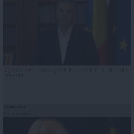
Zgonea: Antonescu a greşit; încrierea în PPE - un anunţ
previzibil
26 mai, 2014
Citeşte mai departe