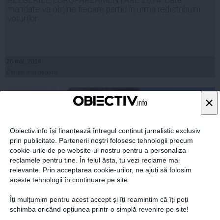
mandate va obţine fiecare partid în urma redistribuirii
voturilor
26 mai, 2014
Citeşte mai departe
×
Obiectiv.info își finanțează întregul conținut jurnalistic exclusiv
prin publicitate. Partenerii noștri folosesc tehnologii precum
cookie-urile de pe website-ul nostru pentru a personaliza
reclamele pentru tine. În felul ăsta, tu vezi reclame mai
relevante. Prin acceptarea cookie-urilor, ne ajuți să folosim
aceste tehnologii în continuare pe site.
Îți mulțumim pentru acest accept și îți reamintim că îți poți
schimba oricând opțiunea printr-o simplă revenire pe site!
Elena Băsescu: Am luat decizia corectă atunci când