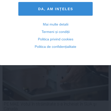
am decis să nu candidez ca independent
DA, AM INȚELES
Mai multe detalii
26 mai, 2014
Termeni și condiții
Citeşte mai departe
Politica privind cookies
Politica de confidențialitate
PE MAE: Votul în străinătate s-a încheiat în SUA şi
Canada