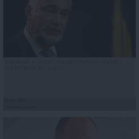
Vosganian: A-l socoti doar pe Antonescu vinovat, o
soluţie lipsită de curaj
26 mai, 2014
Citeşte mai departe