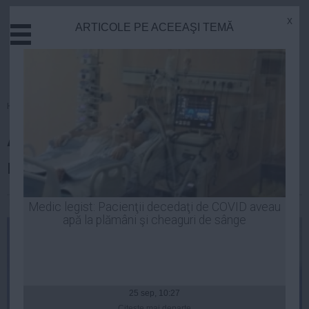
x
ARTICOLE PE ACEEAŞI TEMĂ
Actual
Economie
Justitie
Externe
Homepage
»
Politica
Educatie
Antonescu: NU supun demisia
Sanatate
Stiinta
mea la vot
Tehnologie
Cultura
Laurentiu Panait
| 26 mai, 2014
Medic legist: Pacienţii decedaţi de COVID aveau
apă la plămâni şi cheaguri de sânge
Mediu
Life
Politica
Guvern
25 sep, 10:27
Citeşte mai departe