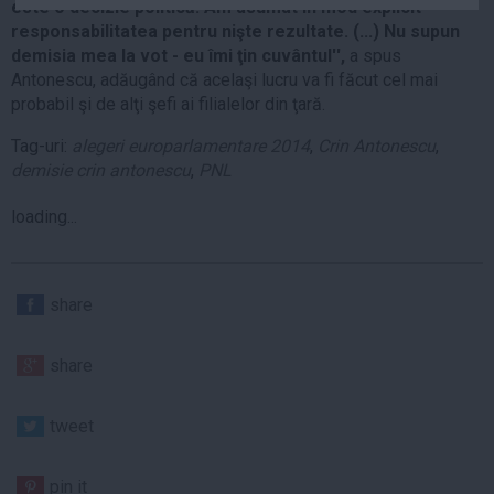
este o decizie politică. Am asumat în mod explicit
Auto
responsabilitatea pentru nişte rezultate. (...) Nu supun
Sport
demisia mea la vot - eu îmi ţin cuvântul'',
a spus
Antonescu, adăugând că acelaşi lucru va fi făcut cel mai
Handbal
probabil şi de alţi şefi ai filialelor din ţară.
Box
Tag-uri:
alegeri europarlamentare 2014
,
Crin Antonescu
,
Baschet
demisie crin antonescu
,
PNL
Tenis
loading...
Alte sporturi
Life
share
Funny
Travel
share
Stil de viata
tweet
pin it