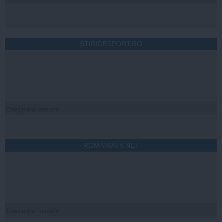
STIRIDESPORT.RO
Citeşte mai departe
ROMANIATV.NET
Citeşte mai departe