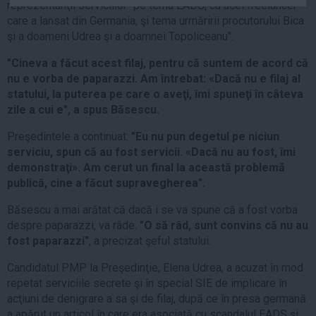
reprezentanţii serviciilor "pe tema EADS, cu acel freelancer
Auto
care a lansat din Germania, şi tema urmăririi procutorului Bica
Sport
şi a doameni Udrea şi a doamnei Topoliceanu".
Handbal
"Cineva a făcut acest filaj, pentru că suntem de acord că
nu e vorba de paparazzi. Am întrebat: «Dacă nu e filaj al
Box
statului, la puterea pe care o aveţi, îmi spuneţi în câteva
Baschet
zile a cui e", a spus Băsescu.
Tenis
Preşedintele a continuat:
"Eu nu pun degetul pe niciun
Alte sporturi
serviciu, spun că au fost servicii. «Dacă nu au fost, îmi
Life
demonstraţi». Am cerut un final la această problemă
publică, cine a făcut supravegherea".
Funny
Băsescu a mai arătat că dacă i se va spune că a fost vorba
Travel
despre paparazzi, va râde.
"O să râd, sunt convins că nu au
Stil de viata
fost paparazzi"
, a precizat şeful statului.
Candidatul PMP la Preşedinţie, Elena Udrea, a acuzat în mod
repetat serviciile secrete şi în special SIE de implicare în
acţiuni de denigrare a sa şi de filaj, după ce în presa germană
a apărut un articol în care era asociată cu scandalul EADS şi