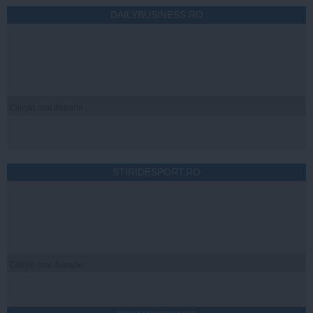
DAILYBUSINESS.RO
Citeşte mai departe
STIRIDESPORT.RO
Citeşte mai departe