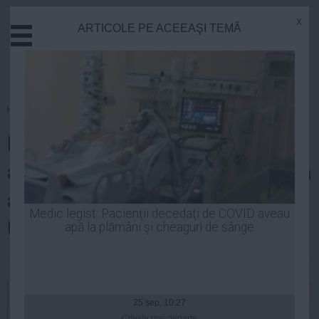
x
ARTICOLE PE ACEEAŞI TEMĂ
Actual
Economie
Justitie
Externe
Homepage
»
Politica
Educatie
Preşedintele a recunoscut: Le-
Sanatate
Stiinta
am cerut serviciilor să îmi spună
Tehnologie
al cui filaj este în cazul Bica-
Cultura
Medic legist: Pacienţii decedaţi de COVID aveau
Udrea
apă la plămâni şi cheaguri de sânge
Mediu
Life
| 31 oct, 2014
Politica
Guvern
25 sep, 10:27
Citeşte mai departe