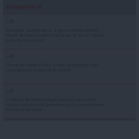
stiripesurse.ro
Scandalul 'vacanței de lux' a ajuns în familia lui Radu
Miruță: 'Au venit și părinții mei cu noi. Mi-au dat, săracii,
banii. Nu m-au crezut'
Horoscop 9 august 2026: zodiile care primesc vești
neașteptate și propuneri de neratat
Conflictul din Marea Neagră scapă de sub control:
măsura radicală luată de Ankara după ce două nave au
fost lovite de drone