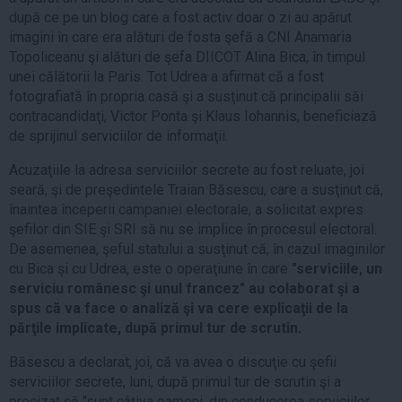
după ce pe un blog care a fost activ doar o zi au apărut
imagini în care era alături de fosta şefă a CNI Anamaria
Topoliceanu şi alături de şefa DIICOT Alina Bica, în timpul
unei călătorii la Paris. Tot Udrea a afirmat că a fost
fotografiată în propria casă şi a susţinut că principalii săi
contracandidaţi, Victor Ponta şi Klaus Iohannis, beneficiază
de sprijinul serviciilor de informaţii.
Acuzaţiile la adresa serviciilor secrete au fost reluate, joi
seară, şi de preşedintele Traian Băsescu, care a susţinut că,
înaintea începerii campaniei electorale, a solicitat expres
şefilor din SIE şi SRI să nu se implice în procesul electoral.
De asemenea, şeful statului a susţinut că, în cazul imaginilor
cu Bica şi cu Udrea, este o operaţiune în care
"serviciile, un
serviciu românesc şi unul francez" au colaborat şi a
spus că va face o analiză şi va cere explicaţii de la
părţile implicate, după primul tur de scrutin.
Băsescu a declarat, joi, că va avea o discuţie cu şefii
serviciilor secrete, luni, după primul tur de scrutin şi a
precizat că "sunt câţiva oameni, din conducerea serviciilor,