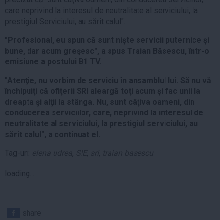
care neprivind la interesul de neutralitate al serviciului, la
prestigiul Serviciului, au sărit calul".
"Profesional, eu spun că sunt nişte servicii puternice şi
bune, dar acum greşesc", a spus Traian Băsescu, într-o
emisiune a postului B1 TV.
"Atenţie, nu vorbim de serviciu în ansamblul lui. Să nu vă
închipuiţi că ofiţerii SRI aleargă toţi acum şi fac unii la
dreapta şi alţii la stânga. Nu, sunt câţiva oameni, din
conducerea serviciilor, care, neprivind la interesul de
neutralitate al serviciului, la prestigiul serviciului, au
sărit calul", a continuat el.
Tag-uri:
elena udrea
,
SIE
,
sri
,
traian basescu
loading...
share