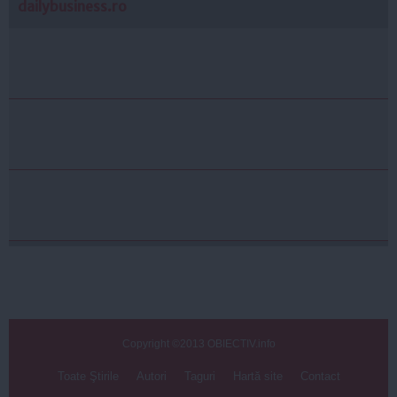
dailybusiness.ro
Copyright ©2013 OBIECTIV.info
Toate Ştirile
Autori
Taguri
Hartă site
Contact