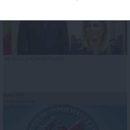
Băsescu și-a pierdut busola
31 oct, 2014
Citeşte mai departe