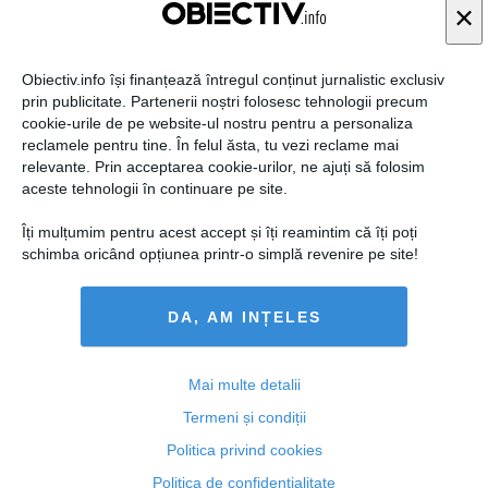
×
Obiectiv.info își finanțează întregul conținut jurnalistic exclusiv
prin publicitate. Partenerii noștri folosesc tehnologii precum
cookie-urile de pe website-ul nostru pentru a personaliza
reclamele pentru tine. În felul ăsta, tu vezi reclame mai
relevante. Prin acceptarea cookie-urilor, ne ajuți să folosim
aceste tehnologii în continuare pe site.
Îți mulțumim pentru acest accept și îți reamintim că îți poți
Dacă nu apăreau pozele cu Elena Udrea la Paris, aţi fi
schimba oricând opțiunea printr-o simplă revenire pe site!
votat-o?
DA, AM INȚELES
31 oct, 2014
Mai multe detalii
Citeşte mai departe
Termeni și condiții
Politica privind cookies
Politica de confidențialitate