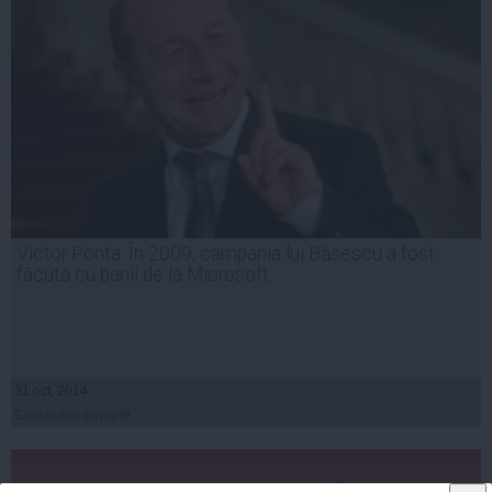
Victor Ponta: În 2009, campania lui Băsescu a fost
făcută cu banii de la Microsoft
31 oct, 2014
Citeşte mai departe