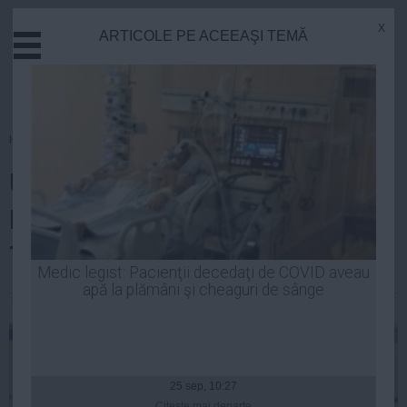
x
ARTICOLE PE ACEEAŞI TEMĂ
Actual
Economie
Justitie
Externe
Homepage
»
Politica
Educatie
Udrea, despre cazul Mircea
Sanatate
Stiinta
Băsescu: Personal, nu cred că
Tehnologie
Traian Băsescu a ştiut
Cultura
Medic legist: Pacienţii decedaţi de COVID aveau
apă la plămâni şi cheaguri de sânge
Mediu
Constantin Andrei
| 25 iun, 2014
Life
Politica
Guvern
25 sep, 10:27
Citeşte mai departe