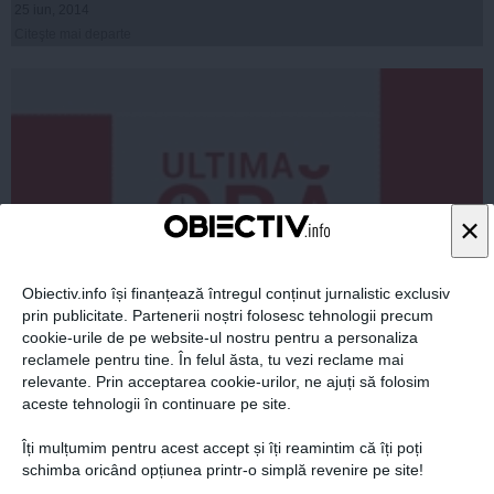
25 iun, 2014
Citeşte mai departe
×
Obiectiv.info își finanțează întregul conținut jurnalistic exclusiv
prin publicitate. Partenerii noștri folosesc tehnologii precum
cookie-urile de pe website-ul nostru pentru a personaliza
Parlamentul a votat declaraţia prin care cere DEMISIA
reclamele pentru tine. În felul ăsta, tu vezi reclame mai
lui Băsescu. NICIUN vot împotrivă
relevante. Prin acceptarea cookie-urilor, ne ajuți să folosim
aceste tehnologii în continuare pe site.
Îți mulțumim pentru acest accept și îți reamintim că îți poți
schimba oricând opțiunea printr-o simplă revenire pe site!
25 iun, 2014