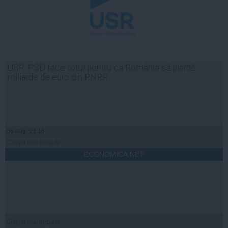
USR: PSD face totul pentru ca România să piardă
miliarde de euro din PNRR
06 aug, 21:16
Citeşte mai departe
ECONOMICA.NET
Citeşte mai departe