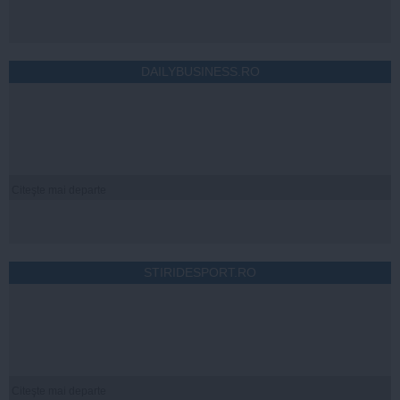
DAILYBUSINESS.RO
Citeşte mai departe
STIRIDESPORT.RO
Citeşte mai departe