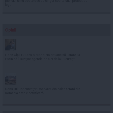
plenului și nu poate decide singur soarta unui proiect de
lege
Opinii
Florin Cîţu: PSD nu pierde nicio situaţie să-i arate lui
Putin că îi susţine agenda de aici de la Bucureşti
Consiliul Concurenţei: Doar 40% din calea ferată din
România este electrificată