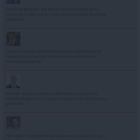
Siegfried Mureșan: Mă aștept ca Parlamentul să fie
convocat în iulie și ar fi o oportunitate pentru învestirea
Guvernului
Simion: Începem demersurile pentru suspendarea lui
Nicușor Dan; îl somăm să desemneze săptămâna
aceasta un premier
Bolojan, după acuzațiile lui Alexandru Rogobete: În
ședința de guvern nu a ajuns un material de deblocare a
posturilor
Abrudean: Președintele Senatului nu votează în locul