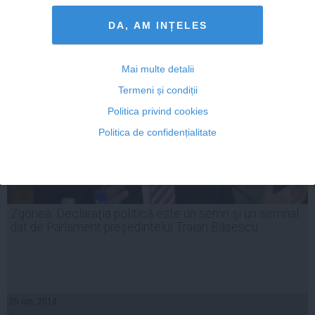
Citeşte mai departe
DA, AM INȚELES
Mai multe detalii
Termeni și condiții
Politica privind cookies
Politica de confidențialitate
Zgonea: Declaraţia politică este un semn şi un semnal
dat de Parlament preşedintelui Traian Băsescu
25 iun, 2014