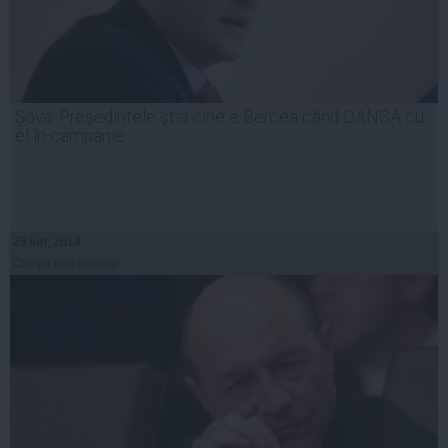
Şova: Preşedintele ştia cine e Bercea când DANSA cu
el în campanie
25 iun, 2014
Citeşte mai departe