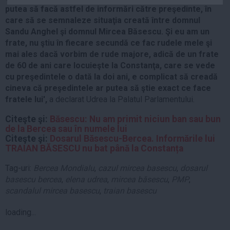
putea să facă astfel de informări către preşedinte, în
Auto
care să se semnaleze situaţia creată între domnul
Sport
Sandu Anghel şi domnul Mircea Băsescu. Şi eu am un
frate, nu ştiu în fiecare secundă ce fac rudele mele şi
Handbal
mai ales dacă vorbim de rude majore, adică de un frate
Box
de 60 de ani care locuieşte la Constanţa, care se vede
Baschet
cu preşedintele o dată la doi ani, e complicat să creadă
cineva că preşedintele ar putea să ştie exact ce face
Tenis
fratele lui',
a declarat Udrea la Palatul Parlamentului.
Alte sporturi
Citeşte şi:
Băsescu: Nu am primit niciun ban sau bun
Life
de la Bercea sau în numele lui
Citeşte şi:
Dosarul Băsescu-Bercea. Informările lui
Funny
TRAIAN BĂSESCU nu bat până la Constanța
Travel
Tag-uri:
Bercea Mondialu
,
cazul mircea basescu
,
dosarul
Stil de viata
basescu bercea
,
elena udrea
,
mircea băsescu
,
PMP
,
scandalul mircea basescu
,
traian basescu
loading...