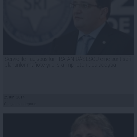
Serviciile i-au spus lui TRAIAN BĂSESCU cine sunt șefii
clanurilor mafiote și el s-a împrietenit cu aceștia
25 iun, 2014
Citeşte mai departe