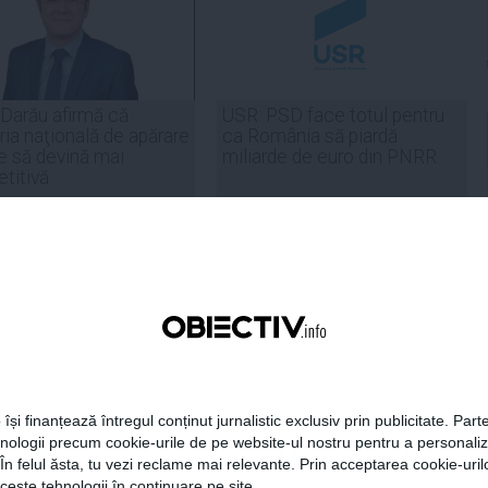
 Darău afirmă că
USR: PSD face totul pentru
ria naţională de apărare
ca România să piardă
e să devină mai
miliarde de euro din PNRR
titivă
21:18
Citeşte mai departe
06 aug, 21:16
Citeşte mai departe
DAILYBUSINESS.RO
STIRIDESPORT.RO
 își finanțează întregul conținut jurnalistic exclusiv prin publicitate. Parte
Citeşte mai departe
Citeşte mai departe
hnologii precum cookie-urile de pe website-ul nostru pentru a personali
 În felul ăsta, tu vezi reclame mai relevante. Prin acceptarea cookie-urilo
ceste tehnologii în continuare pe site.