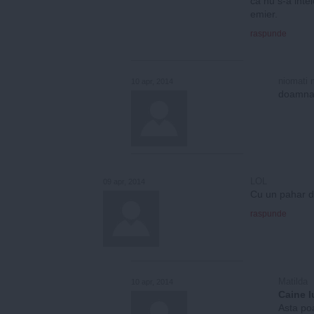
ca nu s-a int
emier.
raspunde
niomati 
10 apr, 2014
doamna 
LOL
09 apr, 2014
Cu un pahar de
raspunde
Matilda
10 apr, 2014
Caine l
Asta poa