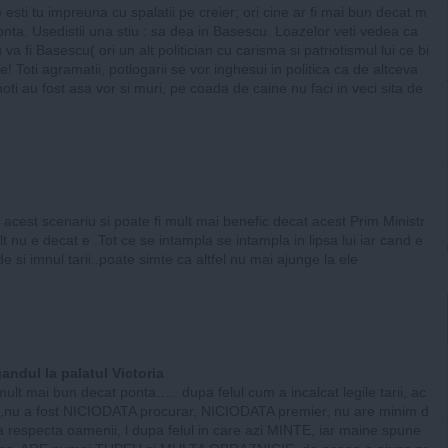
 esti tu impreuna cu spalatii pe creier; ori cine ar fi mai bun decat m
nta. Usedistii una stiu : sa dea in Basescu. Loazelor veti vedea ca
va fi Basescu( ori un alt politician cu carisma si patriotismul lui ce bi
e! Toti agramatii, potlogarii se vor inghesui in politica ca de altceva
oti au fost asa vor si muri, pe coada de caine nu faci in veci sita de
 acest scenariu si poate fi mult mai benefic decat acest Prim Ministr
t nu e decat e .Tot ce se intampla se intampla in lipsa lui iar cand e
de si imnul tarii..poate simte ca altfel nu mai ajunge la ele
ndul la palatul Victoria
mult mai bun decat ponta….. dupa felul cum a incalcat legile tarii, ac
 ,nu a fost NICIODATA procurar, NICIODATA premier, nu are minim d
 respecta oamenii, l dupa felul in care azi MINTE, iar maine spune