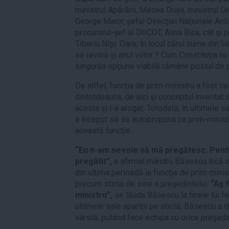
ministrul Apărării, Mircea Dușa, ministrul De
George Maior, şeful Direcţiei Naţionale Ant
procurorul-şef al DIICOT, Alina Bica, cât şi 
Tiberiu Niţu. Oare, în locul cărui nume din
să revină şi anul viitor ? Cum Constituţia n
singurăa opţiune viabilă rămâne postul de 
De altfel, funcţia de prim-ministru a fost c
dintotdeauna, de aici şi conceptul inventat 
acesta şi l-a arogat. Totodată, în ultimele s
a început să se autopropuna ca prim-ministr
această funcţie.
“Eu n-am nevoie să mă pregătesc. Pentr
pregătit”,
a afirmat mândru Băsescu încă din 
din ultima perioadă la funcţia de prim-minist
precum stima de sine a preşedintelui.
“Aş f
ministru”,
se lăuda Băsescu la finele lui feb
ultimele sale apariţii pe sticlă, Băsescu a 
vârstă, putând face echipa cu orice preşedi