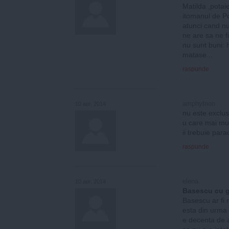
Matilda ,potaie
itomanul de Po
atunci cand nu 
ne are sa ne fi
nu sunt buni: h
matase...
raspunde
amphytrion
10 apr, 2014
nu este exclus
u care mai mul
ii trebuie para
raspunde
elena
10 apr, 2014
Basescu cu ga
Basescu ar fi 
esta din urma
e decenta de a