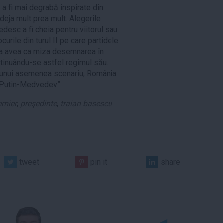
 a fi mai degrabă inspirate din
 deja mult prea mult. Alegerile
desc a fi cheia pentru viitorul sau
curile din turul II pe care partidele
tea avea ca miza desemnarea în
ntinuându-se astfel regimul său.
l unui asemenea scenariu, România
 “Putin-Medvedev”.
emier
,
preşedinte
,
traian basescu
tweet
pin it
share