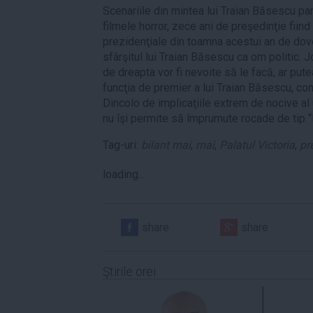
Scenariile din mintea lui Traian Băsescu par
filmele horror, zece ani de preşedinţie fiind
prezidenţiale din toamna acestui an de dove
sfârşitul lui Traian Băsescu ca om politic. Jo
de dreapta vor fi nevoite să le facă, ar pu
funcţia de premier a lui Traian Băsescu, co
Dincolo de implicaţiile extrem de nocive a
nu îşi permite să împrumute rocade de tip
Tag-uri:
bilant mai
,
mai
,
Palatul Victoria
,
pr
loading...
share
share
Ştirile orei