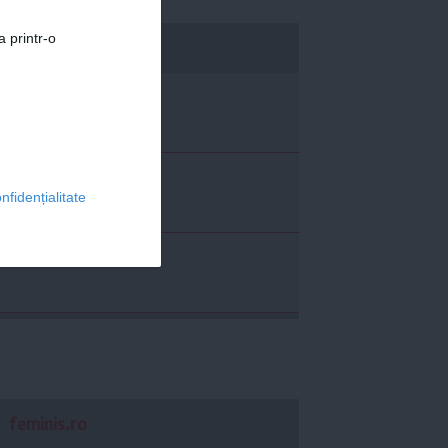
a printr-o
economica.net
nfidențialitate
feminis.ro