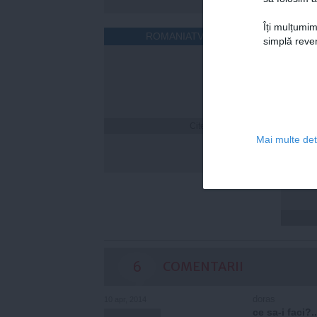
Îți mulțumim
ROMANIATV.NET
simplă reven
Citeşte mai departe
Florin
Mai multe deta
a fost
online
statis
6
COMENTARII
doras
10 apr, 2014
ce sa-i faci?..