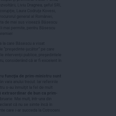
zvoltării, Liviu Dragnea, şeful SRI,
icorupţie, Laura Codruţa Kovesi,
procurorul general al României,
 lista de mai sus visează Băsescu
u îi mai permite, pentru Băsescu
premier.
ea la care Băsescu a visat
de “preşedinte-jucător” pe care
ale intervenţii publice, preşedintele
u, considerând că ar fi excelent în
u funcţia de prim-ministru sunt
vara anului trecut. Iar referirile
ru s-au înmulţit la fel de mult
i extraordinar de bun ca prim-
ruarie. Mai mult, într-una din
declarat că nu se simte încă în
nte care i-ar succeda la Cotroceni.