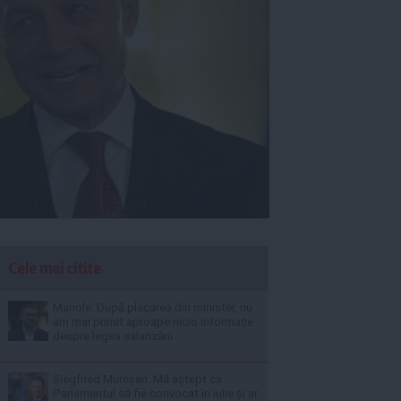
Cele mai citite
Manole: După plecarea din minister, nu
am mai primit aproape nicio informație
despre legea salarizării
Siegfried Mureșan: Mă aștept ca
Parlamentul să fie convocat în iulie și ar