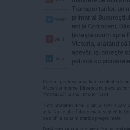
mandate de ministru
Transporturilor, un 
primar al Bucureştiul
tweet
ani la Cotroceni, Bă
ţinteşte acum spre P
pin it
Victoria, arătând că 
adevăr, îşi doreşte s
share
politică cu picioarele
Prezent pentru ultima dată în calitate de pre
Afacerilor Interne, Băsescu nu a exclus ca r
“trezească” şi anul următor cu el.
“Este probabil ultimul bilanţ al MAI la care 
asta. Nu se ştie. Întortochiate sunt căile Do
pe aici”, a spus misterios preşedintele.
După cum se ştie, la bilanţul MAI au mai par