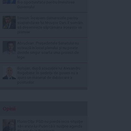
fi o oportunitate pentru învestirea
Guvernului
Simion: Începem demersurile pentru
suspendarea lui Nicușor Dan; îl somăm
să desemneze săptămâna aceasta un
premier
Abrudean: Președintele Senatului nu
votează în locul plenului și nu poate
decide singur soarta unui proiect de
lege
Bolojan, după acuzațiile lui Alexandru
Rogobete: În ședința de guvern nu a
ajuns un material de deblocare a
posturilor
Opinii
Florin Cîţu: PSD nu pierde nicio situaţie
să-i arate lui Putin că îi susţine agenda
de aici de la Bucureşti