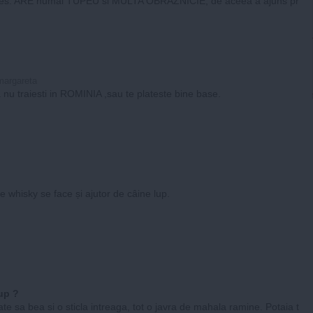
eles. ARE numai TUPEU si MULTA OBRAZNICIE, de aceea a ajuns pr
margareta
nu traiesti in ROMINIA ,sau te plateste bine base.
 whisky se face și ajutor de câine lup.
up ?
te sa bea si o sticla intreaga, tot o javra de mahala ramine. Potaia t