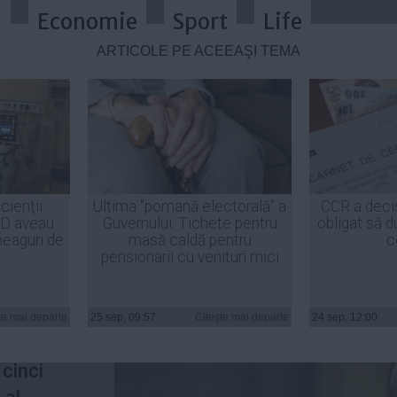
a
Economie
Sport
Life
ARTICOLE PE ACEEAŞI TEMĂ
 Vrabia mălai visează şi calicul p
cienţii
Ultima "pomană electorală" a
CCR a deci
ID aveau
Guvernului: Tichete pentru
obligat să d
ria
heaguri de
masă caldă pentru
c
pensionarii cu venituri mici
 de peste
te mai departe
25 sep, 09:57
Citeşte mai departe
24 sep, 12:00
e şi pare
 cinci