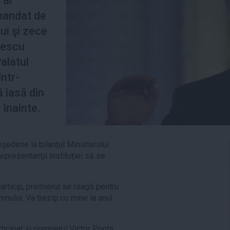
 al
mandat de
ui şi zece
sescu
alatul
într-
ă iasă din
 înainte.
şedinte la bilanţul Ministerului
eprezentanţii instituţiei să se
particip, premierul se roagă pentru
mnului. Va treziţi cu mine la anul
ticipat şi premierul Victor Ponta,