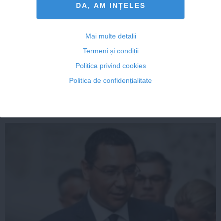
DA, AM INȚELES
Boicotarea amnistiei – cum a preluat Iohannis total
Mai multe detalii
modelul Băsescu de a face politică
Termeni și condiții
Politica privind cookies
Politica de confidențialitate
26 aug, 2014
Citeşte mai departe