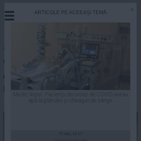
x
ARTICOLE PE ACEEAŞI TEMĂ
Actual
Economie
Justitie
Externe
Homepage
»
Guvern
Educatie
Victor Ponta îşi ia angajamentul
Sanatate
Stiinta
că legea amnistiei va trece de
Tehnologie
Parlament
Cultura
Medic legist: Pacienţii decedaţi de COVID aveau
apă la plămâni şi cheaguri de sânge
Mediu
Luiza Popa
| 26 aug, 2014
Life
Politica
Guvern
25 sep, 10:27
Citeşte mai departe