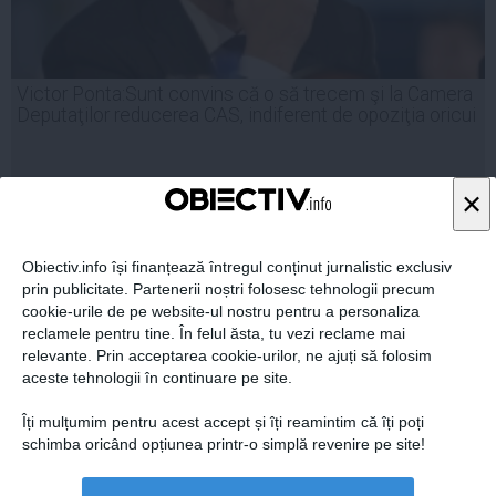
Victor Ponta:Sunt convins că o să trecem şi la Camera
Deputaţilor reducerea CAS, indiferent de opoziţia oricui
×
26 aug, 2014
Citeşte mai departe
Obiectiv.info își finanțează întregul conținut jurnalistic exclusiv
prin publicitate. Partenerii noștri folosesc tehnologii precum
cookie-urile de pe website-ul nostru pentru a personaliza
reclamele pentru tine. În felul ăsta, tu vezi reclame mai
relevante. Prin acceptarea cookie-urilor, ne ajuți să folosim
aceste tehnologii în continuare pe site.
Îți mulțumim pentru acest accept și îți reamintim că îți poți
schimba oricând opțiunea printr-o simplă revenire pe site!