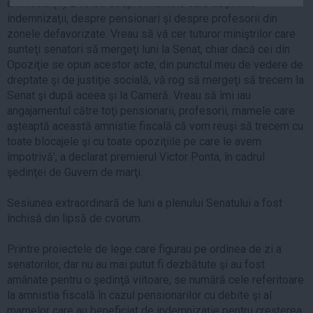
amnistia. (...) E vorba despre mamele care au primit
Auto
indemnizaţii, despre pensionari şi despre profesorii din
Sport
zonele defavorizate. Vreau să vă cer tuturor miniştrilor care
sunteţi senatori să mergeţi luni la Senat, chiar dacă cei din
Handbal
Opoziţie se opun acestor acte, din punctul meu de vedere de
dreptate şi de justiţie socială, vă rog să mergeţi să trecem la
Box
Senat şi după aceea şi la Cameră. Vreau să îmi iau
Baschet
angajamentul către toţi pensionarii, profesorii, mamele care
Tenis
aşteaptă această amnistie fiscală că vom reuşi să trecem cu
toate blocajele şi cu toate opoziţiile pe care le avem
Alte sporturi
împotrivă', a declarat premierul Victor Ponta, în cadrul
Life
şedinţei de Guvern de marţi.
Funny
Sesiunea extraordinară de luni a plenului Senatului a fost
Travel
închisă din lipsă de cvorum.
Stil de viata
Printre proiectele de lege care figurau pe ordinea de zi a
senatorilor, dar nu au mai putut fi dezbătute şi au fost
amânate pentru o şedinţă viitoare, se numără cele referitoare
la amnistia fiscală în cazul pensionarilor cu debite şi al
mamelor care au beneficiat de indemnizaţie pentru creşterea