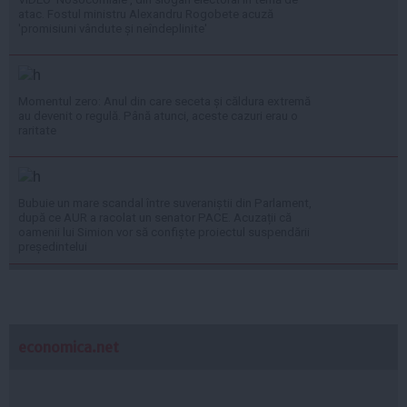
atac. Fostul ministru Alexandru Rogobete acuză
'promisiuni vândute și neîndeplinite'
Momentul zero: Anul din care seceta și căldura extremă
au devenit o regulă. Până atunci, aceste cazuri erau o
raritate
Bubuie un mare scandal între suveraniștii din Parlament,
după ce AUR a racolat un senator PACE. Acuzații că
oamenii lui Simion vor să confiște proiectul suspendării
președintelui
economica.net