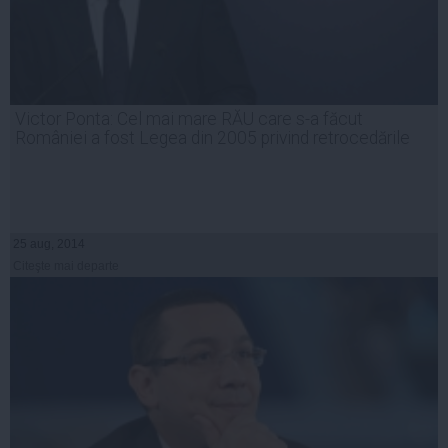
Victor Ponta: Cel mai mare RĂU care s-a făcut
României a fost Legea din 2005 privind retrocedările
25 aug, 2014
Citeşte mai departe