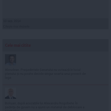
10 sep, 2014
Citeşte mai departe
Cele mai citite
Abrudean: Președintele Senatului nu votează în locul
plenului și nu poate decide singur soarta unui proiect de
lege
Bolojan, după acuzațiile lui Alexandru Rogobete: În
ședința de guvern nu a ajuns un material de deblocare a