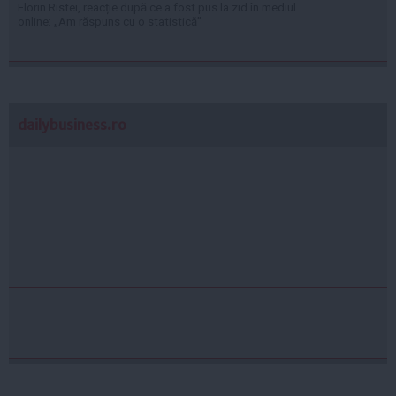
Florin Ristei, reacție după ce a fost pus la zid în mediul
online: „Am răspuns cu o statistică”
dailybusiness.ro