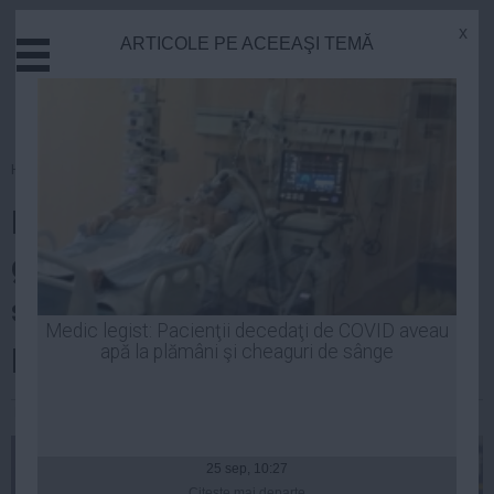
x
ARTICOLE PE ACEEAŞI TEMĂ
Actual
Economie
Justitie
Externe
Homepage
»
Justitie
Educatie
Robert Cazanciuc: Amnistia şi
Sanatate
Stiinta
graţierea pot fi o soluţie la
Tehnologie
supraaglomerarea
Cultura
Medic legist: Pacienţii decedaţi de COVID aveau
penitenciarelor
apă la plămâni şi cheaguri de sânge
Mediu
Life
Laurentiu Panait
| 10 sep, 2014
Politica
Guvern
25 sep, 10:27
Citeşte mai departe