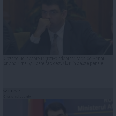
Cazanciuc, despre iniţiativa adoptată tacit de Senat
privind jurnaliştii care fac dezvăluiri în cauze penale
02 oct, 2014
Citeşte mai departe