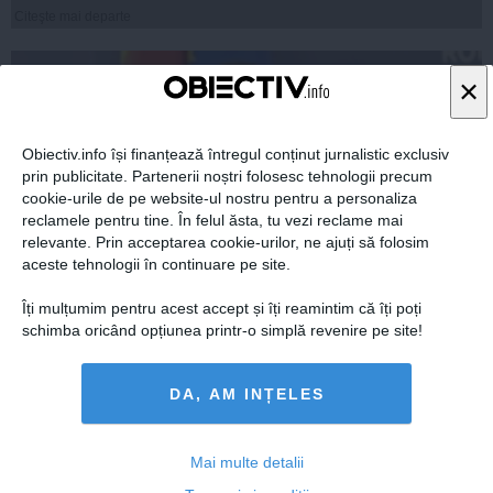
Citeşte mai departe
×
Obiectiv.info își finanțează întregul conținut jurnalistic exclusiv
prin publicitate. Partenerii noștri folosesc tehnologii precum
cookie-urile de pe website-ul nostru pentru a personaliza
reclamele pentru tine. În felul ăsta, tu vezi reclame mai
relevante. Prin acceptarea cookie-urilor, ne ajuți să folosim
aceste tehnologii în continuare pe site.
Îți mulțumim pentru acest accept și îți reamintim că îți poți
Moţiunea simplă '"PSD are alergie la justiţie'" va fi
schimba oricând opțiunea printr-o simplă revenire pe site!
dezbătută în plenul Camerei Deputaţilor
DA, AM INȚELES
Mai multe detalii
08 sep, 2014