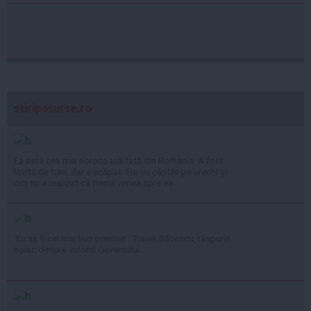
stiripesurse.ro
Ea este cea mai norocoasă fată din România: A fost
lovită de tren, dar a scăpat. Era cu căștile pe urechi și
nici nu a realizat că trenul venea spre ea
'Eu aș fi cel mai bun premier': Traian Băsescu, răspuns
ironic despre viitorul Guvernului