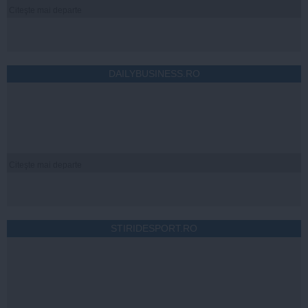
Citeşte mai departe
DAILYBUSINESS.RO
Citeşte mai departe
STIRIDESPORT.RO