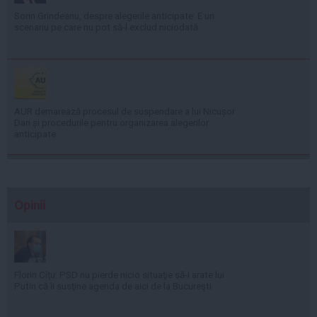
Sorin Grindeanu, despre alegerile anticipate: E un
scenariu pe care nu pot să-l exclud niciodată
AUR demarează procesul de suspendare a lui Nicușor
Dan și procedurile pentru organizarea alegerilor
anticipate
Opinii
Florin Cîţu: PSD nu pierde nicio situaţie să-i arate lui
Putin că îi susţine agenda de aici de la Bucureşti