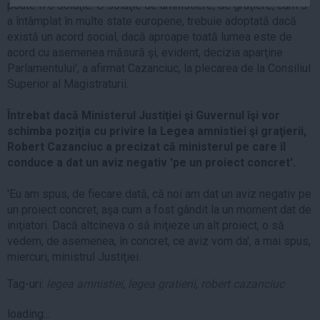
poate fi o soluţie. O soluţie de amnistiere, de graţiere, cum s-
Auto
a întâmplat în multe state europene, trebuie adoptată dacă
Sport
există un acord social, dacă aproape toată lumea este de
acord cu asemenea măsură şi, evident, decizia aparţine
Handbal
Parlamentului', a afirmat Cazanciuc, la plecarea de la Consiliul
Superior al Magistraturii.
Box
Baschet
Întrebat dacă Ministerul Justiţiei şi Guvernul îşi vor
Tenis
schimba poziţia cu privire la Legea amnistiei şi graţierii,
Robert Cazanciuc a precizat că ministerul pe care îl
Alte sporturi
conduce a dat un aviz negativ 'pe un proiect concret'.
Life
'Eu am spus, de fiecare dată, că noi am dat un aviz negativ pe
Funny
un proiect concret, aşa cum a fost gândit la un moment dat de
Travel
iniţiatori. Dacă altcineva o să iniţieze un alt proiect, o să
vedem, de asemenea, în concret, ce aviz vom da', a mai spus,
Stil de viata
miercuri, ministrul Justiţiei.
Tag-uri:
legea amnistiei
,
legea gratierii
,
robert cazanciuc
loading...