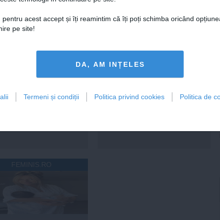
rezultate
 pentru acest accept și îți reamintim că îți poți schimba oricând opțiune
ire pe site!
18:49
Citeşte mai departe
05 aug, 18:46
Citeşte mai departe
DAILYBUSINESS.RO
STIRIDESPORT.RO
DA, AM INȚELES
lii
Termeni și condiții
Politica privind cookies
Politica de co
Citeşte mai departe
Citeşte mai departe
FEMINIS.RO