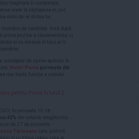
tății maghiare în competiția
anse reale la câștigarea ei, pot
va celui de-al doilea tur.
r restrâns de candidați. Însă după
ă prima poziție a clasamentului, ci
dul ei cu intrarea în turul al II-
oiembrie.
e sondajele de opinie apărute în
izat,
Victor Ponta
pornește din
ea mai înaltă funcție a statului
los pentru Ponta în turul 2
 CSCI, în perioada 15-18
 cu 42%
din voturile alegătorilor,
n scor de 27 de procente.
pescu Tăriceanu
care, potrivit
ători și cu Elena Udrea, care ar