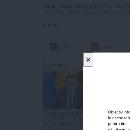
Tag-uri:
alegeri prezidențiale 2014
,
Calin P
presedintie 2014
,
elena udrea
,
Klaus Iohan
loading...
share
share
×
Ştirile orei
Obiectiv.info
Abrudean: Dacă România va
Parten
folosesc te
fi penalizată din cauza
Nicuşo
modificării unor legi, PSD să
declar
pentru tine.
își asume responsabilitatea
inter
să folosim a