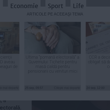
a
Economie
Sport
Life
ARTICOLE PE ACEEAŞI TEMĂ
 2014. Cum stau candidații la î
cienţii
Ultima "pomană electorală" a
CCR a deci
ID aveau
Guvernului: Tichete pentru
obligat să d
heaguri de
masă caldă pentru
c
pensionarii cu venituri mici
ale
au
nie dreaptă,
te mai departe
25 sep, 09:57
Citeşte mai departe
24 sep, 12:00
 vineri,
, a
ectorală
.