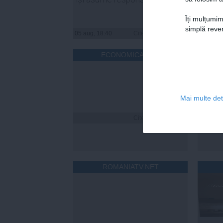
Îți mulțumim
simplă reven
05 aug, 18:40
Citeşte mai departe
05 aug, 
ECONOMICA.NET
Mai multe deta
Citeşte mai departe
ROMANIATV.NET