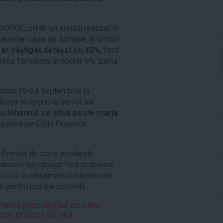
OPOL, printr-un sondaj realizat în
cestei case de sondaje, în primul
ar câştigat detaşat cu 42%
, fiind
scu Tăriceanu ar obţine 9%, Elena
perioada 19-24 septembrie la
ea în opțiunile de vot ale
s Iohannis se situa peste marja
 depășea pe Călin Popescu
nfirmată de toate sondajele
e șansele să câștige fără probleme
rii săi în clasamentul intenției de
e pentru poziția secundă.
mul prezidenţial cu care
nou proiect de ţară