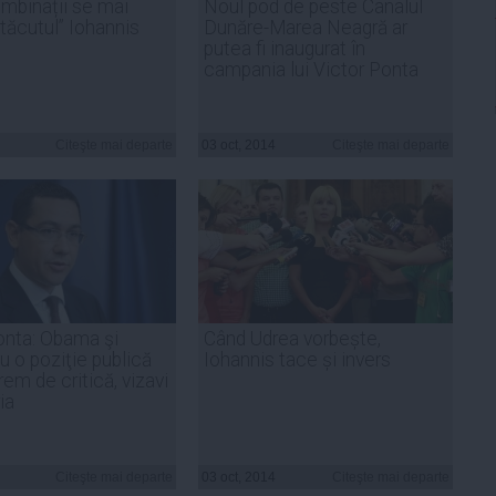
mbinații se mai
Noul pod de peste Canalul
”tăcutul” Iohannis
Dunăre-Marea Neagră ar
putea fi inaugurat în
campania lui Victor Ponta
Citeşte mai departe
03 oct, 2014
Citeşte mai departe
onta: Obama şi
Când Udrea vorbește,
u o poziţie publică
Iohannis tace și invers
rem de critică, vizavi
ia
Citeşte mai departe
03 oct, 2014
Citeşte mai departe