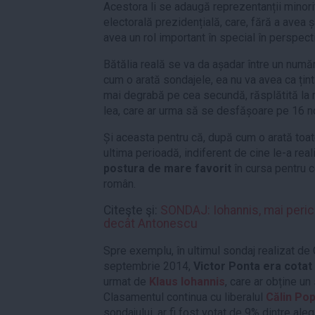
Acestora li se adaugă reprezentanții minori
electorală prezidențială, care, fără a avea ș
avea un rol important în special în perspecti
Bătălia reală se va da așadar între un numă
cum o arată sondajele, ea nu va avea ca țint
mai degrabă pe cea secundă, răsplătită la rân
lea, care ar urma să se desfășoare pe 16 n
Și aceasta pentru că, după cum o arată toat
ultima perioadă, indiferent de cine le-a real
postura de mare favorit
în cursa pentru c
român.
Citeşte şi:
SONDAJ: Iohannis, mai pericu
decât Antonescu
Spre exemplu, în ultimul sondaj realizat de
septembrie 2014,
Victor Ponta era cotat
urmat de
Klaus Iohannis
, care ar obține u
Clasamentul continua cu liberalul
Călin Po
sondajului, ar fi fost votat de 9% dintre aleg