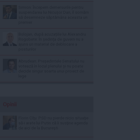
Simion: Începem demersurile pentru
suspendarea lui Nicușor Dan; îl somăm
să desemneze săptămâna aceasta un
premier
Bolojan, după acuzațiile lui Alexandru
Rogobete: În ședința de guvern nu a
ajuns un material de deblocare a
posturilor
Abrudean: Președintele Senatului nu
votează în locul plenului și nu poate
decide singur soarta unui proiect de
lege
Opinii
Florin Cîţu: PSD nu pierde nicio situaţie
să-i arate lui Putin că îi susţine agenda
de aici de la Bucureşti