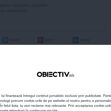
opescu Tariceanu
,
candidati
nis
,
victor ponta
tweet
pin it
share
 își finanțează întregul conținut jurnalistic exclusiv prin publicitate. Parte
era preşedintelui
Tanczos Barna: Nu se poate
hnologii precum cookie-urile de pe website-ul nostru pentru a personali
r Dan îşi publică
exclude nicio variantă în
aţiile de avere şi de
formarea guvernului; probabil
 În felul ăsta, tu vezi reclame mai relevante. Prin acceptarea cookie-urilo
ese
în două săptămâni o să avem
ceste tehnologii în continuare pe site.