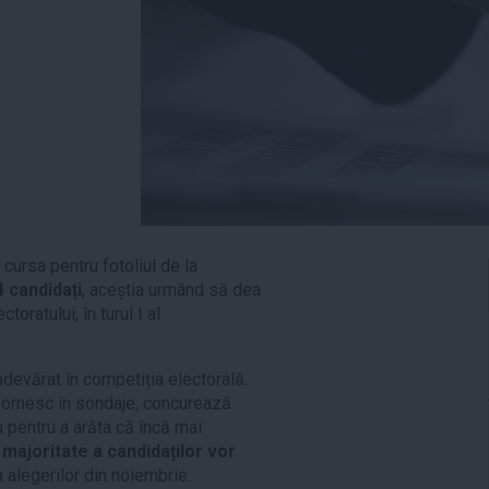
n cursa pentru fotoliul de la
4 candidați
, aceștia urmând să dea
oratului, în turul I al
adevărat în competiția electorală.
e pornesc în sondaje, concurează
 pentru a arăta că încă mai
majoritate a candidaților vor
 alegerilor din noiembrie.