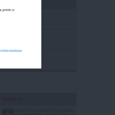
economica.net
a printr-o
nfidențialitate
feminis.ro
Laura Cosoi a explicat de ce și-a numit
a cincea fiică Nina. „Am știut că i se