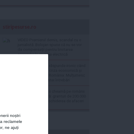
stiripesurse.ro
VIDEO Premierul demis, scandal cu o
jurnalistă. Bolojan spune că nu se vor
da compensații pentru limitarea
accesului la energia electrică
VIDEO Ilie Bolojan răspunde ironic când
a fost întrebat de criza economică și
inflația record din România: Mulțumesc
pentru citirea acestei întrebări
VIDEO Ilie Bolojan îi cheamă pe românii
din diaspora în țară: granturi de 200.000
de euro pentru deschiderea de afaceri
nerii noștri
za reclamele
r, ne ajuți