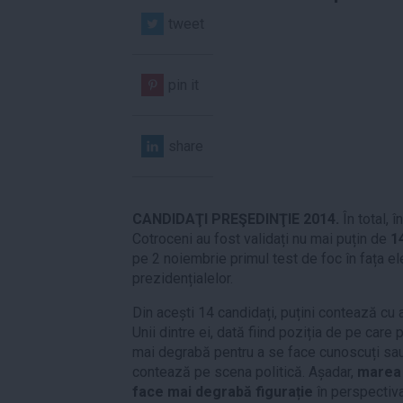
tweet
pin it
share
CANDIDAŢI PREŞEDINŢIE 2014.
În total, î
Cotroceni au fost validați nu mai puțin de
1
pe 2 noiembrie primul test de foc în fața elect
prezidențialelor.
Din acești 14 candidați, puțini contează cu 
Unii dintre ei, dată fiind poziția de pe car
mai degrabă pentru a se face cunoscuți sau
contează pe scena politică. Așadar,
marea 
face mai degrabă figurație
în perspectiva