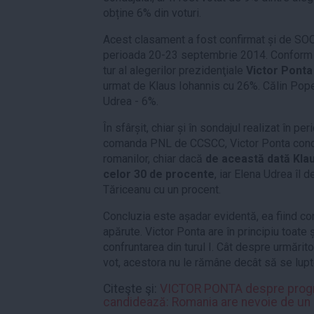
obține 6% din voturi.
Acest clasament a fost confirmat și de SOCI
perioada 20-23 septembrie 2014. Conform a
tur al alegerilor prezidenţiale
Victor Ponta 
urmat de Klaus Iohannis cu 26%. Călin Pope
Udrea - 6%.
În sfârșit, chiar și în sondajul realizat în 
comanda PNL de CCSCC, Victor Ponta conduc
romanilor, chiar dacă
de această dată Klau
celor 30 de procente
, iar Elena Udrea îl
Tăriceanu cu un procent.
Concluzia este așadar evidentă, ea fiind co
apărute. Victor Ponta are în principiu toat
confruntarea din turul I. Cât despre urmărito
vot, acestora nu le rămâne decât să se lupt
Citeşte şi:
VICTOR PONTA despre progra
candidează: Romania are nevoie de un 