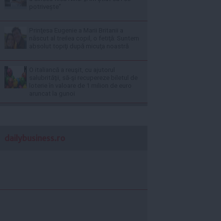
potrivește”
Prinţesa Eugenie a Marii Britanii a
născut al treilea copil, o fetiţă: Suntem
absolut topiţi după micuţa noastră
O italiancă a reuşit, cu ajutorul
salubrităţii, să-şi recupereze biletul de
loterie în valoare de 1 milion de euro
aruncat la gunoi
dailybusiness.ro