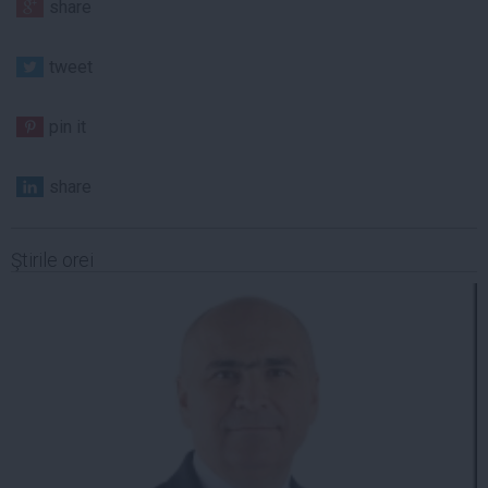
share
tweet
pin it
share
Ştirile orei