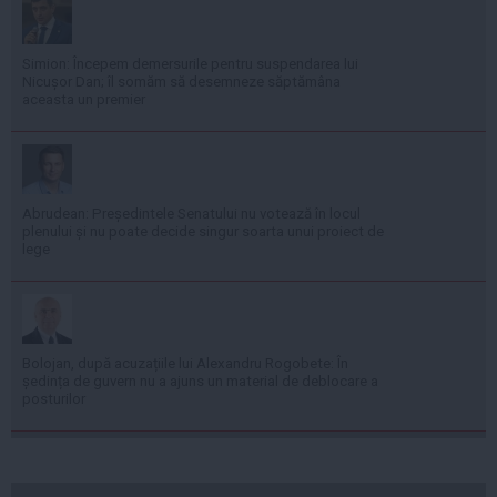
Simion: Începem demersurile pentru suspendarea lui
Nicușor Dan; îl somăm să desemneze săptămâna
aceasta un premier
Abrudean: Președintele Senatului nu votează în locul
plenului și nu poate decide singur soarta unui proiect de
lege
Bolojan, după acuzațiile lui Alexandru Rogobete: În
ședința de guvern nu a ajuns un material de deblocare a
posturilor