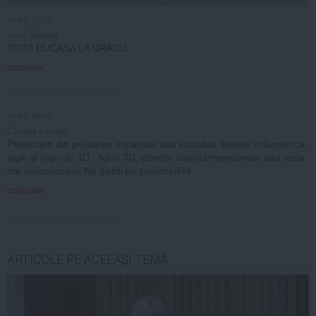
24 feb, 10:27
Liviu Raduta
TOTII DUCASA LA DRACU.
raspunde
24 feb, 09:43
Cozma Lavinia
Prelucram din polistiren expandat sau extrudat, literele volumetrice,
sigle și logo-uri 3D , figuri 3D, obiecte supradimensionale sau recla
me neluminoase.Ne gasiti pe polistiren3d
raspunde
ARTICOLE PE ACEEAŞI TEMĂ