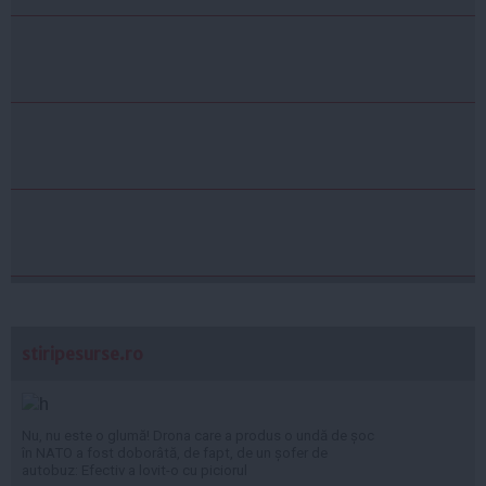
stiripesurse.ro
Nu, nu este o glumă! Drona care a produs o undă de șoc
în NATO a fost doborâtă, de fapt, de un șofer de
autobuz: Efectiv a lovit-o cu piciorul