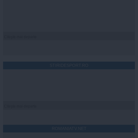
Citeşte mai departe
STIRIDESPORT.RO
Citeşte mai departe
ROMANIATV.NET