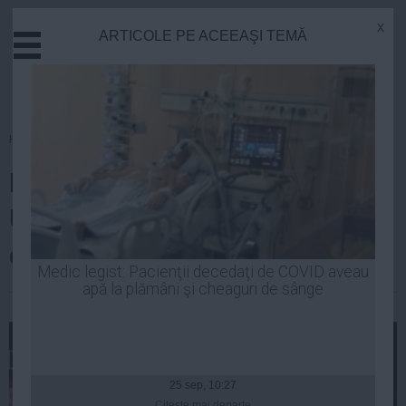
x
ARTICOLE PE ACEEAŞI TEMĂ
Actual
Economie
Justitie
Externe
Homepage
»
Politica
Educatie
Banciu, despre discursul Elenei
Sanatate
Stiinta
Udrea din Parlament: I-a dat
Tehnologie
clasă lui Varujan
Cultura
Medic legist: Pacienţii decedaţi de COVID aveau
apă la plămâni şi cheaguri de sânge
Mediu
| 24 feb, 09:20
Life
Politica
Guvern
25 sep, 10:27
Citeşte mai departe