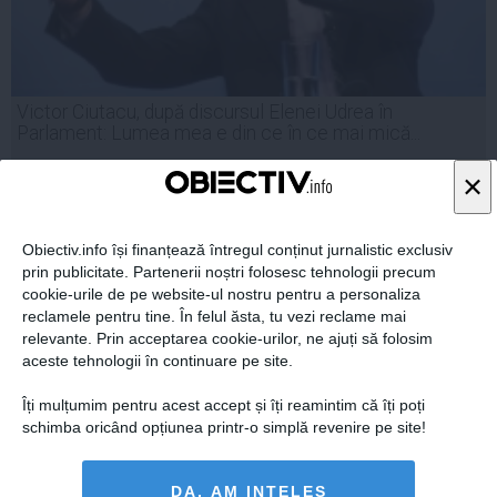
Victor Ciutacu, după discursul Elenei Udrea în
Parlament: Lumea mea e din ce în ce mai mică...
×
Obiectiv.info își finanțează întregul conținut jurnalistic exclusiv
23 feb, 20:11
prin publicitate. Partenerii noștri folosesc tehnologii precum
Citeşte mai departe
cookie-urile de pe website-ul nostru pentru a personaliza
reclamele pentru tine. În felul ăsta, tu vezi reclame mai
relevante. Prin acceptarea cookie-urilor, ne ajuți să folosim
aceste tehnologii în continuare pe site.
Îți mulțumim pentru acest accept și îți reamintim că îți poți
schimba oricând opțiunea printr-o simplă revenire pe site!
DA, AM INȚELES