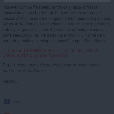
Auto
”Nu avea cum să fie foehn, pentru că și dacă ar fi fost îl
Sport
mânca cineva sau l-ar fi furat. Cum să reziste un foehn în
pușcărie? Aici mi se pare singura cerință neadecvată a Elenei
Handbal
Udrea. Altfel, femeia i-a dat clasă lui Varujan care știind toate
astea, plângea ca un copil. Ați văzut ce a făcut, s-a uns cu
Box
toate alea, cruciulițe... de ziceai că e Tata Puiu înainte de o
Baschet
serie de penaltiuri la echipa națională”, a spus Radu Banciu.
Tenis
Citeşte şi: TRAIAN BĂSESCU a ieşit la film, ELENA
Alte sporturi
UDREA a aflat că poate fi arestată
Life
Tag-uri:
elena udrea
,
elena udrea arestata
,
elena udrea
parlament
,
Radu Banciu
Funny
Travel
loading...
Stil de viata
share