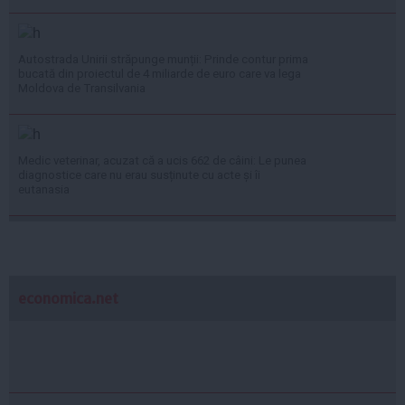
Autostrada Unirii străpunge munții: Prinde contur prima
bucată din proiectul de 4 miliarde de euro care va lega
Moldova de Transilvania
Medic veterinar, acuzat că a ucis 662 de câini: Le punea
diagnostice care nu erau susținute cu acte și îi
eutanasia
economica.net