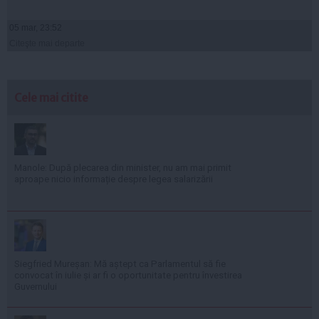
05 mar, 23:52
Citeşte mai departe
Cele mai citite
Manole: După plecarea din minister, nu am mai primit
aproape nicio informație despre legea salarizării
Siegfried Mureșan: Mă aștept ca Parlamentul să fie
convocat în iulie și ar fi o oportunitate pentru învestirea
Guvernului