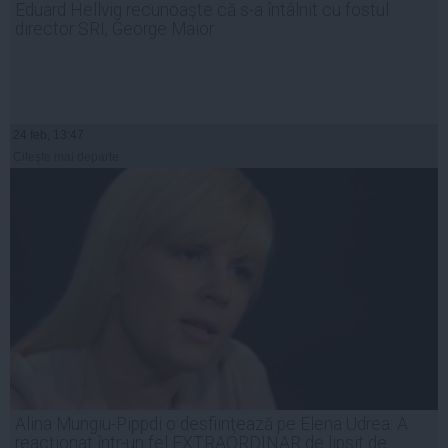
Eduard Hellvig recunoaşte că s-a întâlnit cu fostul
director SRI, George Maior
24 feb, 13:47
Citeşte mai departe
Alina Mungiu-Pippdi o desfiinţează pe Elena Udrea: A
reacționat într-un fel EXTRAORDINAR de lipsit de