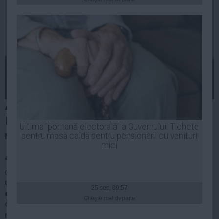
Presedintie
USL
PSD
PNL
PDL
PPDD
UDMR
Alina Mungiu-Pippidi consideră că "Emil
PMP
Boc nu are cum să nu fi știut de
Administraţie Publică
Ultima "pomană electorală" a Guvernului: Tichete
mecanismele de finanțare ilicite" ale PDL.
Economie
pentru masă caldă pentru pensionarii cu venituri
mici
Finante
"Pe doamna Udrea nu o cunosc, dar pe Emil Boc l-am
Energie
cunoscut.
Emil Boc era un om care niciodată nu a mișcat
un pahar fără să nu aibă aprobarea lui Traian Băsescu,
Imobiliare
25 sep, 09:57
era un om extrem de temător și care nu făcea lucruri de
Companii
Citeşte mai departe
capul lui. Îmi vine greu să cred, încep să cred, spre
Turism
regretul meu, că Emil Boc nu are cum să nu fi știut de