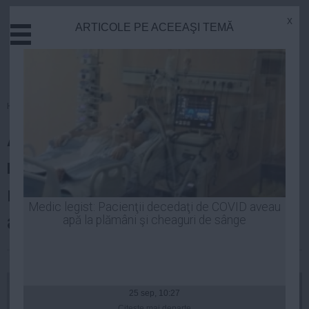
x
ARTICOLE PE ACEEAŞI TEMĂ
Actual
Economie
Justitie
Externe
Homepage
»
Politica
Educatie
Alina Mungiu-Pippidi: Emil Boc
Sanatate
Stiinta
nu are cum să nu fi știut de
Tehnologie
mecanismele de finanțare ilicite
Cultura
Medic legist: Pacienţii decedaţi de COVID aveau
ale PDL
apă la plămâni şi cheaguri de sânge
Mediu
Life
Laurentiu Panait
| 24 feb, 17:54
Politica
Guvern
25 sep, 10:27
Citeşte mai departe