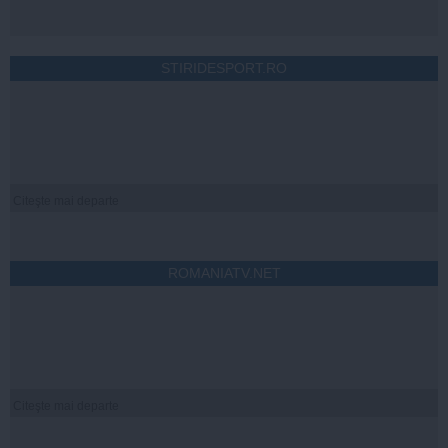
STIRIDESPORT.RO
Citeşte mai departe
ROMANIATV.NET
Citeşte mai departe