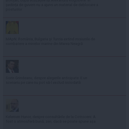
Bolojan, după acuzațiile lui Alexandru Rogobete: În
ședința de guvern nu a ajuns un material de deblocare a
posturilor
MApN: România, Bulgaria și Turcia extind misiunile de
combatere a minelor marine din Marea Neagră
Sorin Grindeanu, despre alegerile anticipate: E un
scenariu pe care nu pot să-l exclud niciodată
Kelemen Hunor, despre consultările de la Cotroceni: A
fost o atmosferă bună, zen, dacă se poate spune așa