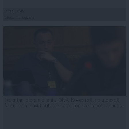
24 feb, 10:45
Citeşte mai departe
Tolontan, despre bilanțul DNA: Kovesi să recunoască
faptul că n-a avut puterea să acționeze împotriva unora