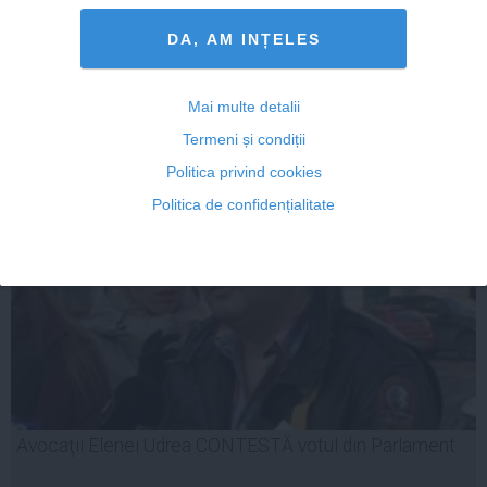
DA, AM INȚELES
Mai multe detalii
24 feb, 08:34
Citeşte mai departe
Termeni și condiții
Politica privind cookies
Politica de confidențialitate
Avocaţii Elenei Udrea CONTESTĂ votul din Parlament