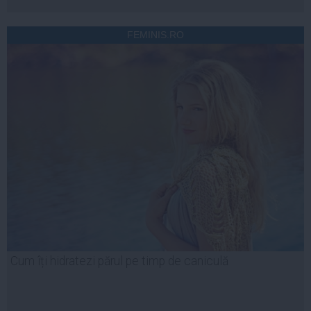
FEMINIS.RO
Cum îți hidratezi părul pe timp de caniculă