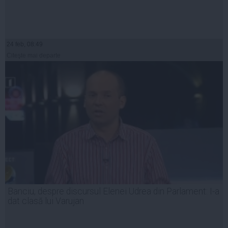
24 feb, 08:49
Citeşte mai departe
Banciu, despre discursul Elenei Udrea din Parlament: I-a
dat clasă lui Varujan