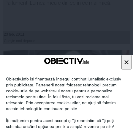
Parlament: Lumea mea e din ce în ce mai mică...
23 feb, 20:11
Citeşte mai departe
×
Obiectiv.info își finanțează întregul conținut jurnalistic exclusiv
prin publicitate. Partenerii noștri folosesc tehnologii precum
cookie-urile de pe website-ul nostru pentru a personaliza
reclamele pentru tine. În felul ăsta, tu vezi reclame mai
relevante. Prin acceptarea cookie-urilor, ne ajuți să folosim
aceste tehnologii în continuare pe site.
Îți mulțumim pentru acest accept și îți reamintim că îți poți
Elena Udrea, după ce a fost audiată la DNA: Probabil azi
schimba oricând opțiunea printr-o simplă revenire pe site!
se va formula cererea de ARESTARE