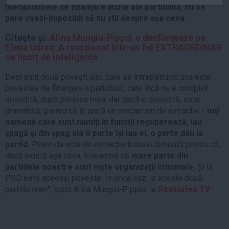
mecanismele de finanțare ilicite ale partidului, mi se
Auto
pare cvasi-imposibil să nu știi despre așa ceva.
Sport
Citeşte şi:
Alina Mungiu-Pippdi o desfiinţează pe
Handbal
Elena Udrea: A reacționat într-un fel EXTRAORDINAR
de lipsit de inteligență
Box
Baschet
Deci sunt două povești aici, care se întrepătrund: una este
povestea de finanțare a partidului, care încă nu e complet
Tenis
dovedită, după părerea mea, dar dacă e dovedită, este
Alte sporturi
dramatică, pentru că îți arată un mecanism de extracție -
toți
Life
oamenii care sunt numiți în funcții recuperează, iau
șpagă și din șpag aia o parte își iau ei, o parte dau la
Funny
partid.
Piramida asta de extracție trebuie lămurită pentru că,
dacă există așa ceva, înseamnă că
mare parte din
Travel
partidele noastre sunt niște organizații criminale.
Și la
Stil de viata
PSD este aceeași poveste. În orice caz, la aceste două
partide mari", spus Alina Mungiu-Pippidi la
Realitatea TV
.