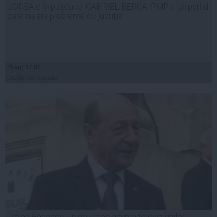
UDREA e în puşcarie. GABRIEL BERCA: PMP e un partid
care nu are probleme cu justiţia
25 apr, 17:02
Citeşte mai departe
Traian Băsescu, un nou atac asupra televiziunilor