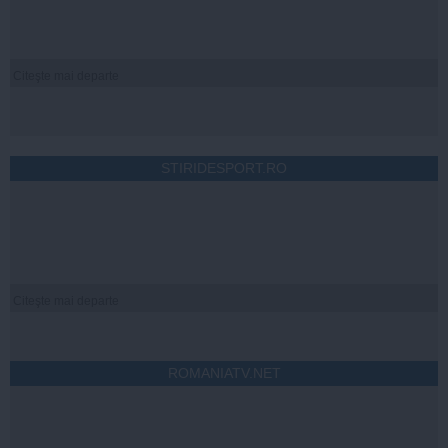
Citeşte mai departe
STIRIDESPORT.RO
Citeşte mai departe
ROMANIATV.NET