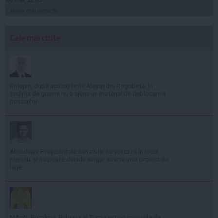
06 mai, 11:03
Citeşte mai departe
Cele mai citite
Bolojan, după acuzațiile lui Alexandru Rogobete: În
ședința de guvern nu a ajuns un material de deblocare a
posturilor
Abrudean: Președintele Senatului nu votează în locul
plenului și nu poate decide singur soarta unui proiect de
lege
MApN: România, Bulgaria și Turcia extind misiunile de