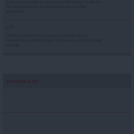
Descoperirea care rescrie istoria Pământului: Fosile de
567 de milioane de ani schimbă teoria apariției
animalelor
Ucraina a cedat și face marea concesie care va
reprezenta o adevărată gură de oxigen pentru România
(Presă)
economica.net