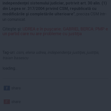
independenţei sistemului judiciar, potrivit art. 30 alin. (1)
din Legea nr. 317/2004 privind CSM, republicată cu
modificările şi completările ulterioare"
, preciza CSM într-
un comunicat.
Citeşte şi:
UDREA e în puşcarie. GABRIEL BERCA: PMP e
un partid care nu are probleme cu justiţia
Tag-uri:
csm
,
elena udrea
,
independenţa justiţiei
,
justiţie
,
traian basescu
loading...
share
share