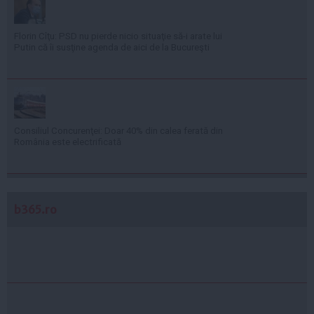
Florin Cîţu: PSD nu pierde nicio situaţie să-i arate lui
Putin că îi susţine agenda de aici de la Bucureşti
Consiliul Concurenţei: Doar 40% din calea ferată din
România este electrificată
b365.ro