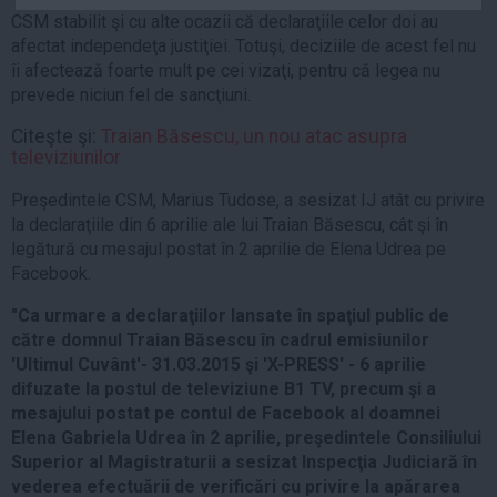
Auto
CSM stabilit şi cu alte ocazii că declaraţiile celor doi au
afectat independeţa justiţiei. Totuşi, deciziile de acest fel nu
Sport
îi afectează foarte mult pe cei vizaţi, pentru că legea nu
prevede niciun fel de sancţiuni.
Handbal
Box
Citeşte şi:
Traian Băsescu, un nou atac asupra
televiziunilor
Baschet
Tenis
Preşedintele CSM, Marius Tudose, a sesizat IJ atât cu privire
la declaraţiile din 6 aprilie ale lui Traian Băsescu, cât şi în
Alte sporturi
legătură cu mesajul postat în 2 aprilie de Elena Udrea pe
Life
Facebook.
Funny
"Ca urmare a declaraţiilor lansate în spaţiul public de
către domnul Traian Băsescu în cadrul emisiunilor
Travel
'Ultimul Cuvânt'- 31.03.2015 şi 'X-PRESS' - 6 aprilie
Stil de viata
difuzate la postul de televiziune B1 TV, precum şi a
mesajului postat pe contul de Facebook al doamnei
Elena Gabriela Udrea în 2 aprilie, preşedintele Consiliului
Superior al Magistraturii a sesizat Inspecţia Judiciară în
vederea efectuării de verificări cu privire la apărarea