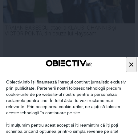
TRAIAN BĂSESCU, atac la KLAUS IOHANNIS și
VICTOR PONTA, din cauza lui Hayssam
×
24 apr, 16:24
Citeşte mai departe
Obiectiv.info își finanțează întregul conținut jurnalistic exclusiv
prin publicitate. Partenerii noștri folosesc tehnologii precum
cookie-urile de pe website-ul nostru pentru a personaliza
reclamele pentru tine. În felul ăsta, tu vezi reclame mai
relevante. Prin acceptarea cookie-urilor, ne ajuți să folosim
aceste tehnologii în continuare pe site.
Îți mulțumim pentru acest accept și îți reamintim că îți poți
schimba oricând opțiunea printr-o simplă revenire pe site!