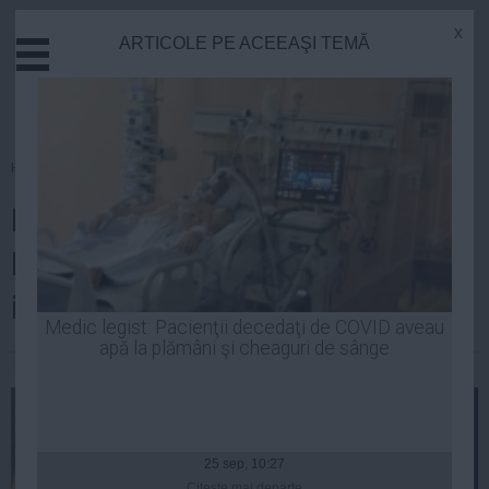
x
ARTICOLE PE ACEEAŞI TEMĂ
Actual
Economie
Justitie
Externe
Homepage
»
Justitie
Educatie
BOMBĂ: Elena Udrea şi Traian
Sanatate
Stiinta
Băsescu au afectat
Tehnologie
independenţa JUSTIŢIEI
Cultura
Medic legist: Pacienţii decedaţi de COVID aveau
apă la plămâni şi cheaguri de sânge
Mediu
Robert Georgescu
| 27 apr, 09:29
Life
Politica
Guvern
25 sep, 10:27
Citeşte mai departe