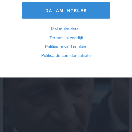
DA, AM INȚELES
Ponta, despre sesizarea lui Tomac în cazul Şova: Orice
gâgă ştie că Tăriceanu nu e şeful Senatului
Mai multe detalii
Termeni și condiții
Politica privind cookies
Politica de confidențialitate
24 apr, 18:32
Citeşte mai departe