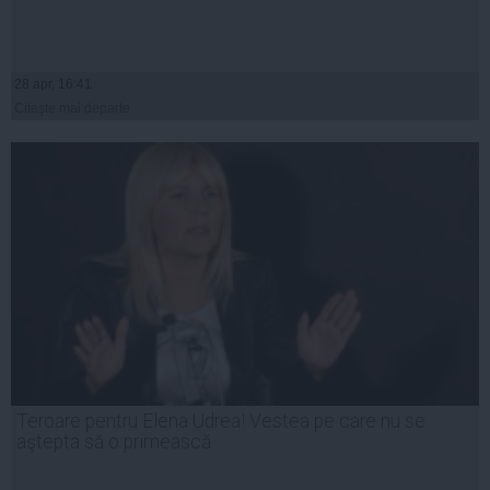
28 apr, 16:41
Citeşte mai departe
Teroare pentru Elena Udrea! Vestea pe care nu se
aştepta să o primească