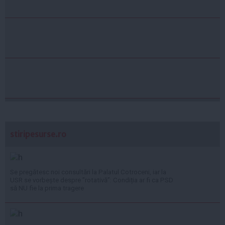
stiripesurse.ro
Se pregătesc noi consultări la Palatul Cotroceni, iar la
USR se vorbește despre ”rotativă”: Condiția ar fi ca PSD
să NU fie la prima tragere