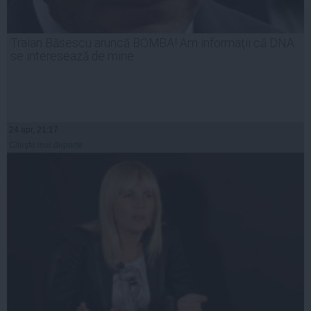
Traian Băsescu aruncă BOMBA! Am informaţii că DNA
se interesează de mine
24 apr, 21:17
Citeşte mai departe