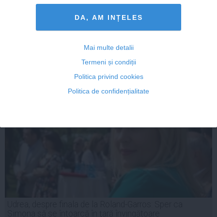
Un jurnalist român a trăit un moment copleşitor înainte
de finala Roland Garros
DA, AM INȚELES
Mai multe detalii
Termeni și condiții
07 iun, 2014
Citeşte mai departe
Politica privind cookies
Politica de confidențialitate
Udrea, despre finala de la Roland-Garros: Sper ca
Simona să se întoarcă în ţară învingătoare