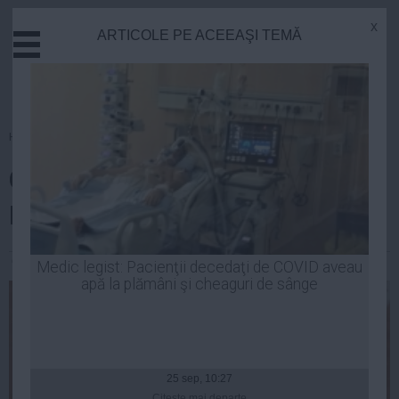
x
ARTICOLE PE ACEEAŞI TEMĂ
Actual
Economie
Justitie
Externe
Homepage
»
Tenis
Educatie
Câţi bani a câştigat Simona
Sanatate
Stiinta
Halep la Roland Garros
Tehnologie
Cultura
Constantin Andrei
| 08 iun, 2014
Medic legist: Pacienţii decedaţi de COVID aveau
apă la plămâni şi cheaguri de sânge
Mediu
Life
Politica
Guvern
25 sep, 10:27
Citeşte mai departe