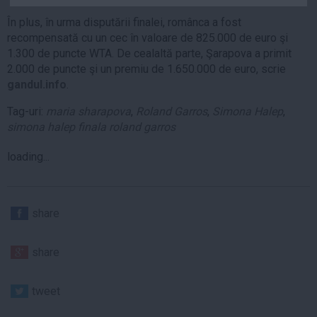
Auto
În plus, în urma disputării finalei, românca a fost
Sport
recompensată cu un cec în valoare de 825.000 de euro şi
1.300 de puncte WTA. De cealaltă parte, Şarapova a primit
Handbal
2.000 de puncte şi un premiu de 1.650.000 de euro, scrie
Box
gandul.info
.
Baschet
Tag-uri:
maria sharapova
,
Roland Garros
,
Simona Halep
,
Tenis
simona halep finala roland garros
Alte sporturi
loading...
Life
Funny
share
Travel
Stil de viata
share
tweet