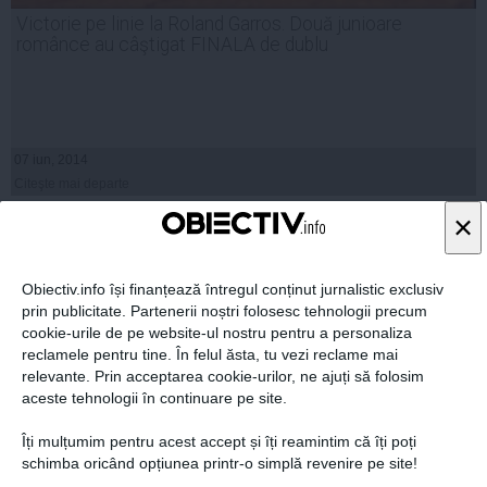
Victorie pe linie la Roland Garros. Două junioare
românce au câştigat FINALA de dublu
07 iun, 2014
Citeşte mai departe
×
Obiectiv.info își finanțează întregul conținut jurnalistic exclusiv
prin publicitate. Partenerii noștri folosesc tehnologii precum
cookie-urile de pe website-ul nostru pentru a personaliza
reclamele pentru tine. În felul ăsta, tu vezi reclame mai
relevante. Prin acceptarea cookie-urilor, ne ajuți să folosim
aceste tehnologii în continuare pe site.
Îți mulțumim pentru acest accept și îți reamintim că îți poți
schimba oricând opțiunea printr-o simplă revenire pe site!