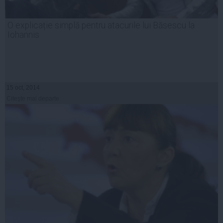
O explicație simplă pentru atacurile lui Băsescu la
Iohannis
15 oct, 2014
Citeşte mai departe