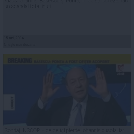
Klaus Iohannis: Băsescu şi Ponta, în loc să lucreze, fac
un scandal total inutil
15 oct, 2014
Citeşte mai departe
Sondaj INSCOP – de ce își pierde Iohannis busola, iar