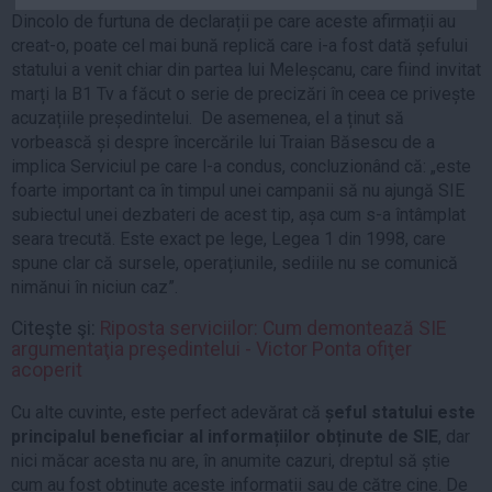
Auto
Dincolo de furtuna de declarații pe care aceste afirmații au
creat-o, poate cel mai bună replică care i-a fost dată șefului
Sport
statului a venit chiar din partea lui Meleșcanu, care fiind invitat
marți la B1 Tv a făcut o serie de precizări în ceea ce privește
Handbal
acuzațiile președintelui. De asemenea, el a ținut să
Box
vorbească și despre încercările lui Traian Băsescu de a
Baschet
implica Serviciul pe care l-a condus, concluzionând că: „este
foarte important ca în timpul unei campanii să nu ajungă SIE
Tenis
subiectul unei dezbateri de acest tip, așa cum s-a întâmplat
Alte sporturi
seara trecută. Este exact pe lege, Legea 1 din 1998, care
Life
spune clar că sursele, operațiunile, sediile nu se comunică
nimănui în niciun caz”.
Funny
Citeşte şi:
Riposta serviciilor: Cum demontează SIE
Travel
argumentaţia preşedintelui - Victor Ponta ofiţer
acoperit
Stil de viata
Cu alte cuvinte, este perfect adevărat că
șeful statului este
principalul beneficiar al informațiilor obținute de SIE
, dar
nici măcar acesta nu are, în anumite cazuri, dreptul să știe
cum au fost obținute aceste informații sau de către cine. De