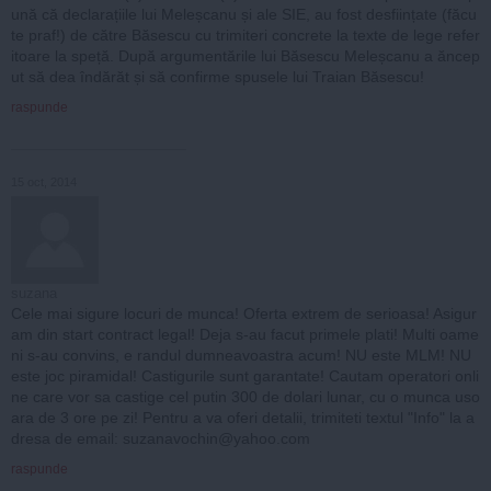
ună că declarațiile lui Meleșcanu și ale SIE, au fost desființate (făcu
te praf!) de către Băsescu cu trimiteri concrete la texte de lege refer
itoare la speță. După argumentările lui Băsescu Meleșcanu a ăncep
ut să dea îndărăt și să confirme spusele lui Traian Băsescu!
raspunde
15 oct, 2014
suzana
Cele mai sigure locuri de munca! Oferta extrem de serioasa! Asigur
am din start contract legal! Deja s-au facut primele plati! Multi oame
ni s-au convins, e randul dumneavoastra acum! NU este MLM! NU
este joc piramidal! Castigurile sunt garantate! Cautam operatori onli
ne care vor sa castige cel putin 300 de dolari lunar, cu o munca uso
ara de 3 ore pe zi! Pentru a va oferi detalii, trimiteti textul "Info" la a
dresa de email:
suzanavochin@yahoo.com
raspunde