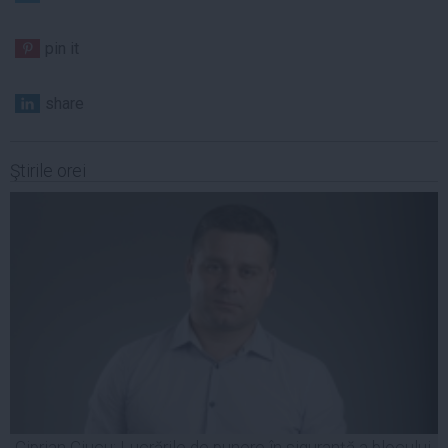
pin it
share
Ştirile orei
Ciprian Ciucu: Lucrările de punere în siguranță a blocului