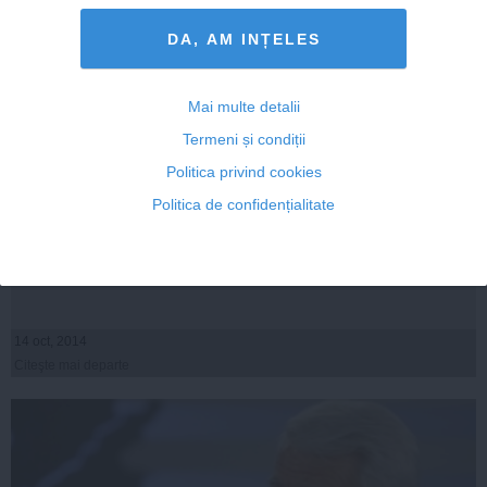
DA, AM INȚELES
Mai multe detalii
Termeni și condiții
Politica privind cookies
Riposta serviciilor: Cum demontează SIE argumentaţia
Politica de confidențialitate
preşedintelui - Victor Ponta ofiţer acoperit
14 oct, 2014
Citeşte mai departe