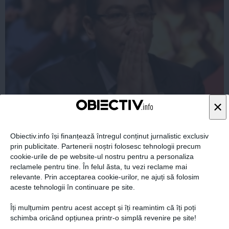
×
Meleşcanu: Probabil Cătălin Harnagea ştie dacă Victor
Ponta a fost ofiţer acoperit al SIE sau nu
Obiectiv.info își finanțează întregul conținut jurnalistic exclusiv
prin publicitate. Partenerii noștri folosesc tehnologii precum
cookie-urile de pe website-ul nostru pentru a personaliza
reclamele pentru tine. În felul ăsta, tu vezi reclame mai
14 oct, 2014
relevante. Prin acceptarea cookie-urilor, ne ajuți să folosim
Citeşte mai departe
aceste tehnologii în continuare pe site.
Îți mulțumim pentru acest accept și îți reamintim că îți poți
schimba oricând opțiunea printr-o simplă revenire pe site!