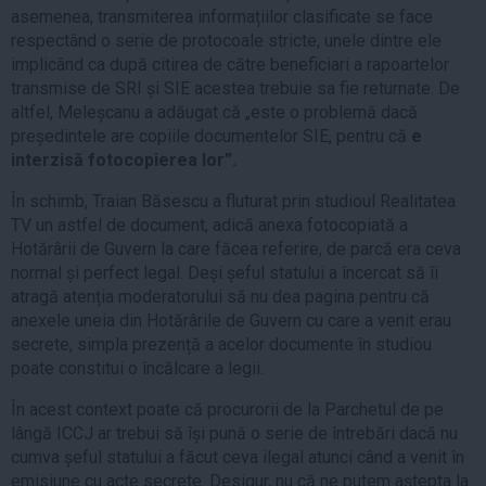
asemenea, transmiterea informațiilor clasificate se face
respectând o serie de protocoale stricte, unele dintre ele
implicând ca după citirea de către beneficiari a rapoartelor
transmise de SRI și SIE acestea trebuie sa fie returnate. De
altfel, Meleșcanu a adăugat că „este o problemă dacă
președintele are copiile documentelor SIE, pentru că
e
interzisă fotocopierea lor”.
În schimb, Traian Băsescu a fluturat prin studioul Realitatea
TV un astfel de document, adică anexa fotocopiată a
Hotărârii de Guvern la care făcea referire, de parcă era ceva
normal și perfect legal. Deși șeful statului a încercat să îi
atragă atenția moderatorului să nu dea pagina pentru că
anexele uneia din Hotărârile de Guvern cu care a venit erau
secrete, simpla prezență a acelor documente în studiou
poate constitui o încălcare a legii.
În acest context poate că procurorii de la Parchetul de pe
lângă ICCJ ar trebui să își pună o serie de întrebări dacă nu
cumva șeful statului a făcut ceva ilegal atunci când a venit în
emisiune cu acte secrete. Desigur, nu că ne putem aștepta la