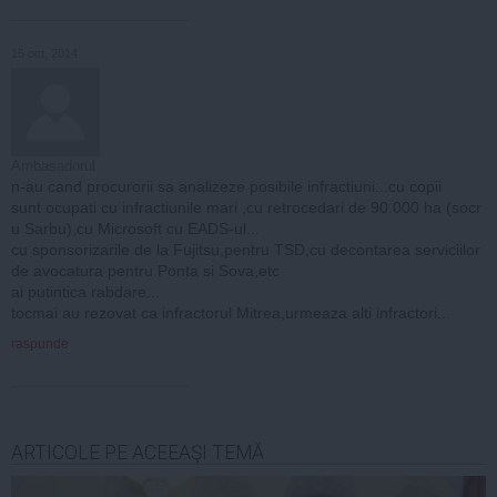
15 oct, 2014
Ambasadorul
n-au cand procurorii sa analizeze posibile infractiuni...cu copii
sunt ocupati cu infractiunile mari ,cu retrocedari de 90.000 ha (socr
u Sarbu),cu Microsoft cu EADS-ul...
cu sponsorizarile de la Fujitsu,pentru TSD,cu decontarea serviciilor
de avocatura pentru Ponta si Sova,etc
ai putintica rabdare...
tocmai au rezovat ca infractorul Mitrea,urmeaza alti infractori...
raspunde
ARTICOLE PE ACEEAŞI TEMĂ