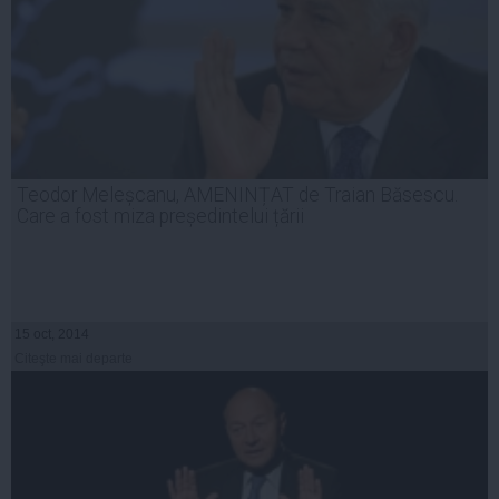
Teodor Meleșcanu, AMENINȚAT de Traian Băsescu.
Care a fost miza președintelui țării
15 oct, 2014
Citeşte mai departe