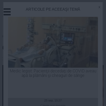
x
ARTICOLE PE ACEEAŞI TEMĂ
Actual
Economie
Justitie
Externe
Homepage
»
Opinii
Educatie
Cine este președintele României
Sanatate
Stiinta
Elena Constantin
| 15 oct, 2014
Tehnologie
Cultura
Medic legist: Pacienţii decedaţi de COVID aveau
apă la plămâni şi cheaguri de sânge
Mediu
Life
Politica
Guvern
25 sep, 10:27
Citeşte mai departe