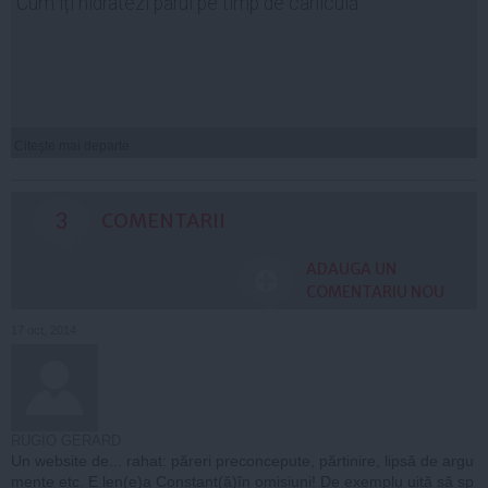
Cum îți hidratezi părul pe timp de caniculă
Citeşte mai departe
3
COMENTARII
ADAUGA UN
COMENTARIU NOU
17 oct, 2014
RUGIO GERARD
Un website de... rahat: păreri preconcepute, părtinire, lipsă de argu
mente etc. E len(e)a Constant(ă)în omisiuni! De exemplu uită să sp