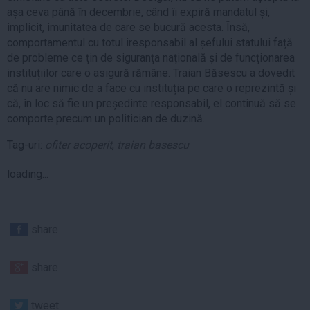
așa ceva până în decembrie, când îi expiră mandatul și,
implicit, imunitatea de care se bucură acesta. Însă,
comportamentul cu totul iresponsabil al șefului statului față
de probleme ce țin de siguranța națională și de funcționarea
instituțiilor care o asigură rămâne. Traian Băsescu a dovedit
că nu are nimic de a face cu instituția pe care o reprezintă și
că, în loc să fie un președinte responsabil, el continuă să se
comporte precum un politician de duzină.
Tag-uri:
ofiter acoperit
,
traian basescu
loading...
share
share
tweet