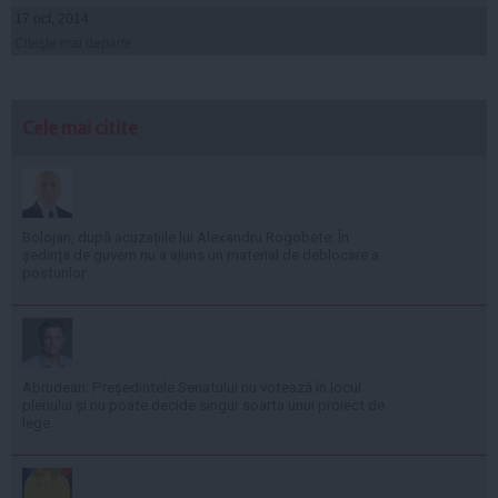
17 oct, 2014
Citeşte mai departe
Cele mai citite
Bolojan, după acuzațiile lui Alexandru Rogobete: În
ședința de guvern nu a ajuns un material de deblocare a
posturilor
Abrudean: Președintele Senatului nu votează în locul
plenului și nu poate decide singur soarta unui proiect de
lege