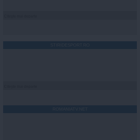
Citeşte mai departe
STIRIDESPORT.RO
Citeşte mai departe
ROMANIATV.NET