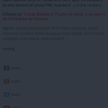
un nou Guvern al noului PNL la putere",
a arătat Iohannis.
Citeşte şi:
Traian Băsescu: Ponta va minţi, e acoperit
de hotărârea de Guvern
Tag-uri:
alegeri prezidențiale 2014
,
Klaus Iohannis
,
Klaus
Iohannis candidat
,
traian basescu
,
victor ponta
,
Victor Ponta
candidat
,
victor ponta ofiter acoperit
loading...
share
share
tweet
pin it