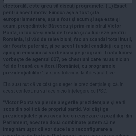
Auto
electorală, este greu să discuţi programele. (...) Exact
pentru acest motiv. Fiindcă aşa a fost şi la
Sport
europarlamentare, aşa a fost şi acum şi aşa este şi
acum, preşedintele Băsescu şi prim-ministrul Victor
Handbal
Ponta, în loc să-şi vadă de treabă şi să lucreze pentru
Box
România, îşi văd de televiziuni, fac un scandal total inutil,
Baschet
dar foarte puternic, şi pe acest fundal candidaţii cu greu
ajung în emisiuni să vorbească pe program. Toată lumea
Tenis
vorbeşte de agentul 007, pe chestiuni care nu au niciun
Alte sporturi
fel de treabă cu viitorul României, cu programele
Life
prezidenţiabililor", a
spus Iohannis la Adevărul Live.
El a susţinut că va câştiga alegerile prezidenţiale şi că, în
Funny
acest context, nu va face nicio înţelegere cu PSD.
Travel
"Victor Ponta va pierde alegerile prezidenţiale şi va fi
Stil de viata
scos din politică de propriul partid. Voi câştiga
prezidenţialele şi va avea loc o reaşezare a poziţiilor din
Parlament, acestea două combinate putem să ne
imaginăm uşor că vor duce la o reconfigurare a
raportului de forţe în Parlament, care sper eu va aduce