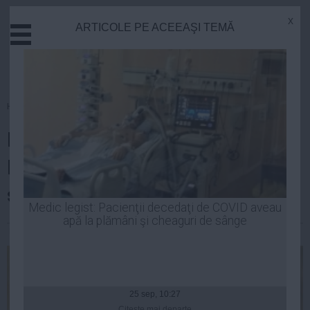
x
ARTICOLE PE ACEEAŞI TEMĂ
Actual
Economie
Justitie
Externe
Homepage
»
Politica
Educatie
Klaus Iohannis: Băsescu şi
Sanatate
Stiinta
Ponta, în loc să lucreze, fac un
Tehnologie
scandal total inutil
Cultura
Medic legist: Pacienţii decedaţi de COVID aveau
apă la plămâni şi cheaguri de sânge
Mediu
Laurentiu Panait
| 15 oct, 2014
Life
Politica
Guvern
25 sep, 10:27
Citeşte mai departe