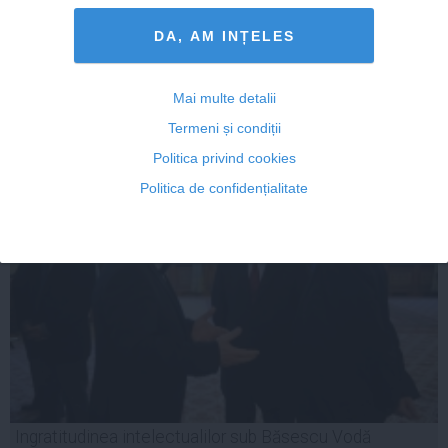
Victor Ponta: Îmi dau demisia din funcţia de premier
după ce câştig alegerile
DA, AM INȚELES
Mai multe detalii
Termeni și condiții
15 oct, 2014
Citeşte mai departe
Politica privind cookies
Politica de confidențialitate
Ingratitudinea intelectualilor sub Băsescu Vodă