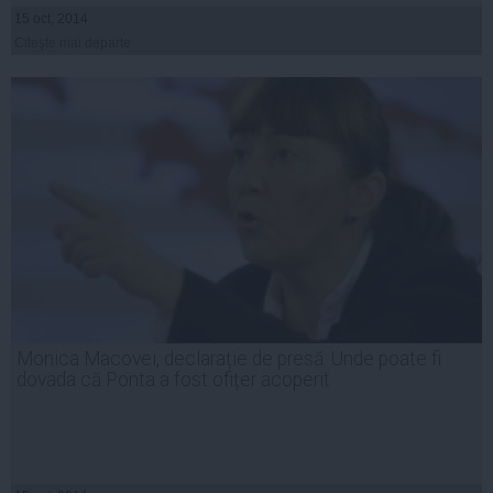
15 oct, 2014
Citeşte mai departe
Monica Macovei, declarație de presă: Unde poate fi
dovada că Ponta a fost ofițer acoperit