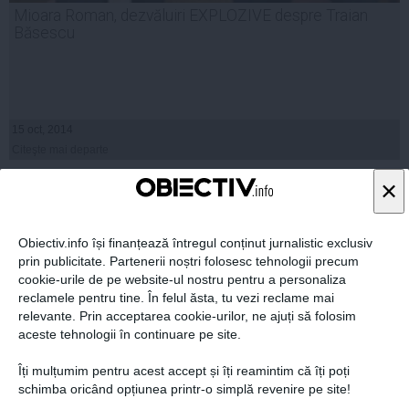
Mioara Roman, dezvăluiri EXPLOZIVE despre Traian
Băsescu
15 oct, 2014
Citeşte mai departe
×
Obiectiv.info își finanțează întregul conținut jurnalistic exclusiv
prin publicitate. Partenerii noștri folosesc tehnologii precum
cookie-urile de pe website-ul nostru pentru a personaliza
reclamele pentru tine. În felul ăsta, tu vezi reclame mai
relevante. Prin acceptarea cookie-urilor, ne ajuți să folosim
aceste tehnologii în continuare pe site.
Îți mulțumim pentru acest accept și îți reamintim că îți poți
schimba oricând opțiunea printr-o simplă revenire pe site!