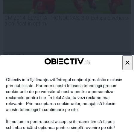
CM 2014. ELVEŢIA - HONDURAS, 3-0. Echipa Elveţiei s-
a calificat în optimi
26 iun, 2014
×
Citeşte mai departe
Obiectiv.info își finanțează întregul conținut jurnalistic exclusiv
prin publicitate. Partenerii noștri folosesc tehnologii precum
cookie-urile de pe website-ul nostru pentru a personaliza
reclamele pentru tine. În felul ăsta, tu vezi reclame mai
relevante. Prin acceptarea cookie-urilor, ne ajuți să folosim
aceste tehnologii în continuare pe site.
Îți mulțumim pentru acest accept și îți reamintim că îți poți
schimba oricând opțiunea printr-o simplă revenire pe site!