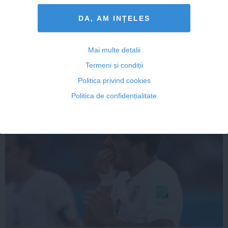
DA, AM INȚELES
CM 2014. FRANŢA - ECUADOR, 0-0. Franţa câştigă
grupa E şi se califică în optimile de finală
Mai multe detalii
Termeni și condiții
Politica privind cookies
26 iun, 2014
Politica de confidențialitate
Citeşte mai departe