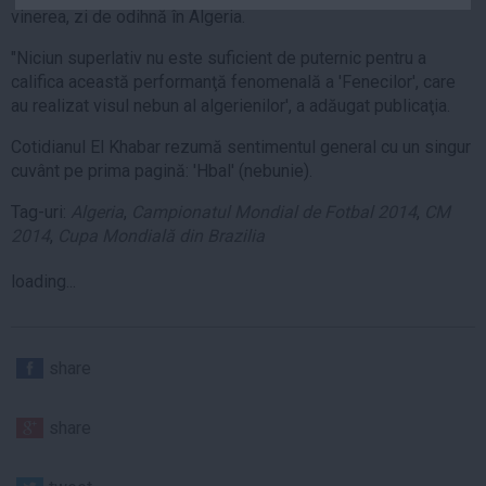
vinerea, zi de odihnă în Algeria.
Auto
Sport
"Niciun superlativ nu este suficient de puternic pentru a
califica această performanţă fenomenală a 'Fenecilor', care
Handbal
au realizat visul nebun al algerienilor', a adăugat publicaţia.
Box
Cotidianul El Khabar rezumă sentimentul general cu un singur
Baschet
cuvânt pe prima pagină: 'Hbal' (nebunie).
Tenis
Tag-uri:
Algeria
,
Campionatul Mondial de Fotbal 2014
,
CM
Alte sporturi
2014
,
Cupa Mondială din Brazilia
Life
loading...
Funny
Travel
Stil de viata
share
share