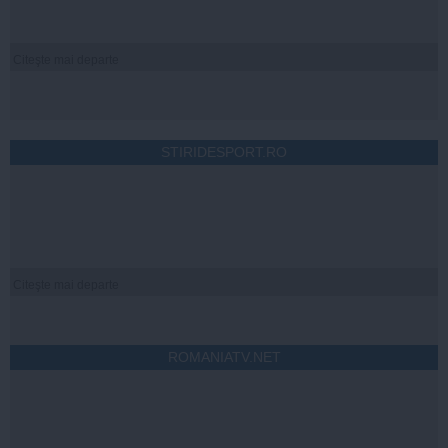
Citeşte mai departe
STIRIDESPORT.RO
Citeşte mai departe
ROMANIATV.NET