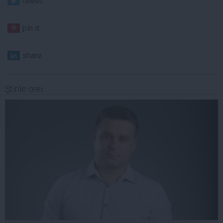
tweet
pin it
share
Ştirile orei