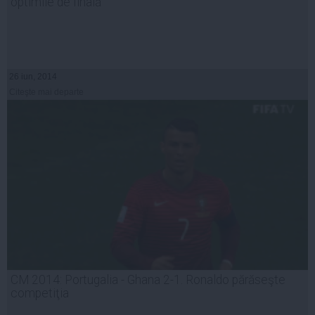
optimile de finală
26 iun, 2014
Citeşte mai departe
CM 2014: Portugalia - Ghana 2-1. Ronaldo părăseşte
competiţia