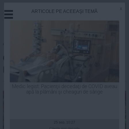
x
ARTICOLE PE ACEEAŞI TEMĂ
Actual
Economie
Justitie
Externe
Homepage
»
Fotbal
Educatie
CM 2014. Algeria intră în
Sanatate
Stiinta
ISTORIE, scrie presa naţională
Tehnologie
Cultura
Robert Georgescu
| 27 iun, 2014
Medic legist: Pacienţii decedaţi de COVID aveau
apă la plămâni şi cheaguri de sânge
Mediu
Life
Politica
Guvern
25 sep, 10:27
Citeşte mai departe