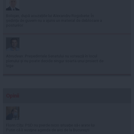
Bolojan, după acuzațiile lui Alexandru Rogobete: În
ședința de guvern nu a ajuns un material de deblocare a
posturilor
Abrudean: Președintele Senatului nu votează în locul
plenului și nu poate decide singur soarta unui proiect de
lege
Opinii
Florin Cîţu: PSD nu pierde nicio situaţie să-i arate lui
Putin că îi susţine agenda de aici de la Bucureşti