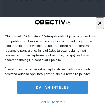
×
27 sep, 11:40
Citeşte mai departe
Obiectiv.info își finanțează întregul conținut jurnalistic exclusiv
prin publicitate. Partenerii noștri folosesc tehnologii precum
cookie-urile de pe website-ul nostru pentru a personaliza
reclamele pentru tine. În felul ăsta, tu vezi reclame mai
relevante. Prin acceptarea cookie-urilor, ne ajuți să folosim
aceste tehnologii în continuare pe site.
Îți mulțumim pentru acest accept și îți reamintim că îți poți
schimba oricând opțiunea printr-o simplă revenire pe site!
DA, AM INȚELES
Sorin Oprescu, supus unor investigații amănunțite la
inimă
Mai multe detalii