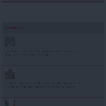
feminis.ro
Laura Cosoi a explicat de ce și-a numit a cincea fiică
Nina. „Am știut că i se potrivește”
Prinţesa Eugenie a Marii Britanii a născut al treilea copil,
o fetiţă: Suntem absolut topiţi după micuţa noastră