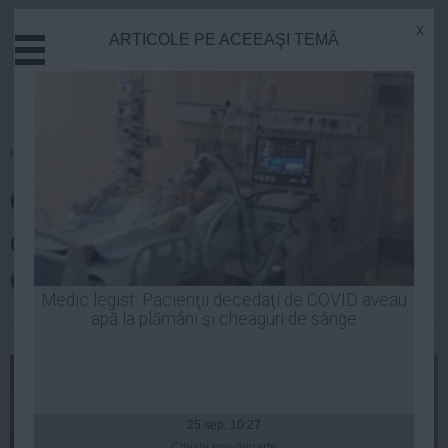
x
ARTICOLE PE ACEEAŞI TEMĂ
Actual
Economie
Justitie
Externe
Homepage
»
Actual
Educatie
CRISTIAN TUDOR POPESCU,
Sanatate
Stiinta
despre situația lui SORIN
Tehnologie
OPRESCU
Cultura
Medic legist: Pacienţii decedaţi de COVID aveau
apă la plămâni şi cheaguri de sânge
Mediu
Robert Georgescu
| 29 sep, 23:06
Life
Politica
Guvern
25 sep, 10:27
Citeşte mai departe