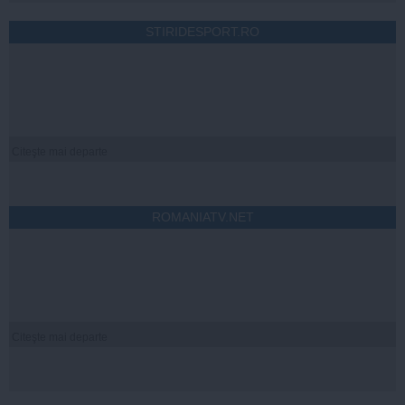
STIRIDESPORT.RO
Citeşte mai departe
ROMANIATV.NET
Citeşte mai departe