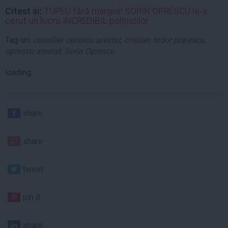
Citest si:
TUPEU fără margini! SORIN OPRESCU le-a
cerut un lucru INCREDIBIL polițiștilor
Tag-uri:
consilier oprescu arestat
,
cristian tudor popescu
,
oprescu arestat
,
Sorin Oprescu
loading...
share
share
tweet
pin it
share