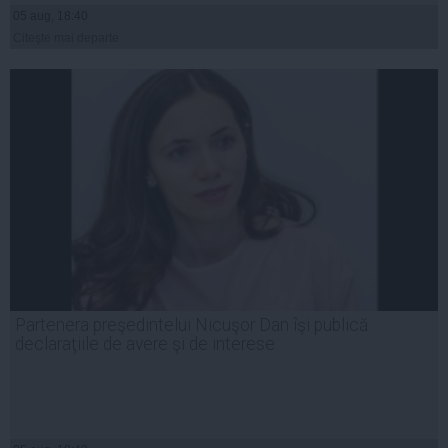
05 aug, 18:40
Citeşte mai departe
Partenera preşedintelui Nicuşor Dan îşi publică
declaraţiile de avere şi de interese