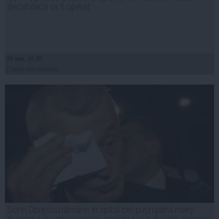
decid dacă va fi operat
26 sep, 16:30
Citeşte mai departe
Sorin Oprescu rămâne în spital cel puţin până marţi.
Avocatul: În urma acestei analize se va decide operaţia