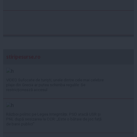
stiripesurse.ro
VIDEO Sufocate de turiști, unele dintre cele mai celebre
plaje din Grecia ar putea schimba regulile: Se
restricționează accesul
Război politic pe Legea Integrității. PSD atacă USR și
PNL după sesizarea la CCR: „Este o bătaie de joc față
de banii publici”