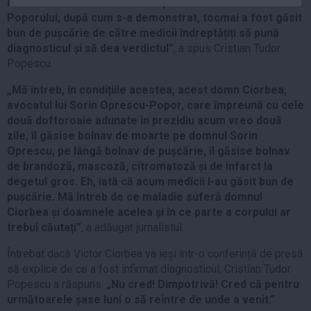
din moment ce are ca avocat personal Avocatul
Auto
Poporului, după cum s-a demonstrat, tocmai a fost găsit
bun de pușcărie de către medicii îndreptățiți să pună
Sport
diagnosticul și să dea verdictul”
, a spus Cristian Tudor
Handbal
Popescu.
Box
„Mă întreb, în condițiile acestea, acest domn Ciorbea,
Baschet
avocatul lui Sorin Oprescu-Popor, care împreună cu cele
două doftoroaie adunate în prezidiu acum vreo două
Tenis
zile, îl găsise bolnav de moarte pe domnul Sorin
Alte sporturi
Oprescu, pe lângă bolnav de pușcărie, îl găsise bolnav
Life
de brandoză, mascoză, citromatoză și de infarct la
degetul gros. Eh, iată că acum medicii l-au găsit bun de
Funny
pușcărie. Mă întreb de ce maladie suferă domnul
Ciorbea și doamnele acelea și în ce parte a corpului ar
Travel
trebui căutați”
, a adăugat jurnalistul.
Stil de viata
Întrebat dacă Victor Ciorbea va ieși într-o conferință de presă
să explice de ce a fost infirmat diagnosticul, Cristian Tudor
Popescu a răspuns:
„Nu cred! Dimpotrivă! Cred că pentru
următoarele șase luni o să reintre de unde a venit.”