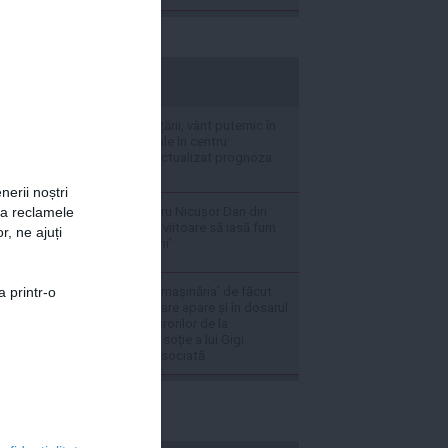
stiripesurse.ro
Caniculă în sudul țării, vânt puternic în
est și ploi torențiale în centru:
meteorologii au actualizat prognoza
de vreme
nerii noștri
Mesaj direct pentru Nicușor Dan din
za reclamele
PNL: 'Săptămâna viitoare să iasă fum
r, ne ajuți
alb de la Cotroceni'
Instanța oprește 'mașinăria' de făcut
a printr-o
bani din deșeuri care apare și în dosarul
'caracatiței' procurorilor de la
Constanța: Fosta soție a lui Gigi
Valentin Ștefan, asociată