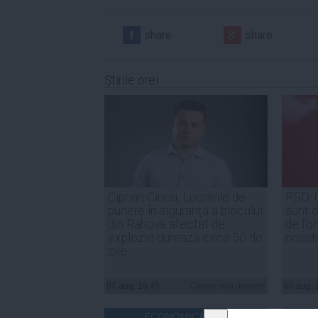
share
share
Ştirile orei
Ciprian Ciucu: Lucrările de
PSD: 
punere în siguranță a blocului
sunt o
din Rahova afectat de
de for
explozie durează circa 50 de
noast
zile
07 aug, 19:45
Citeşte mai departe
07 aug, 
ECONOMICA.NET