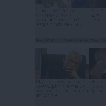
Cristian Tudor Popescu,
Sorin Op
ATAC NIMICITOR la
Spitalul 
Avocatul Poporului după
decid da
reacția în cazul OPRESCU
26 sep, 13:44
Citeşte mai departe
26 sep, 16:
DNA a fost pe urmele lui
Medicii
Oprescu până în Austria. Ce
IMPORTA
au descoperit procurorii de la
Oprescu
anticorupție