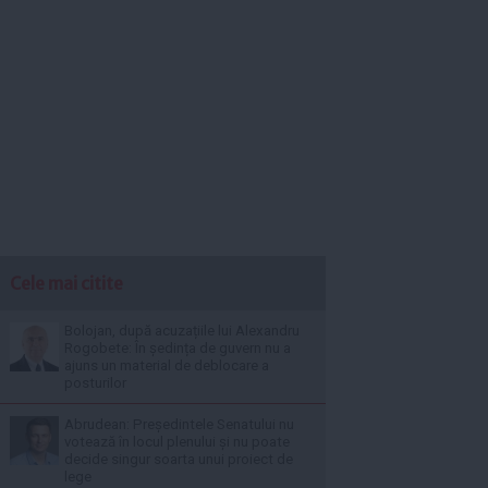
Cele mai citite
Bolojan, după acuzațiile lui Alexandru
Rogobete: În ședința de guvern nu a
ajuns un material de deblocare a
posturilor
Abrudean: Președintele Senatului nu
votează în locul plenului și nu poate
decide singur soarta unui proiect de
lege