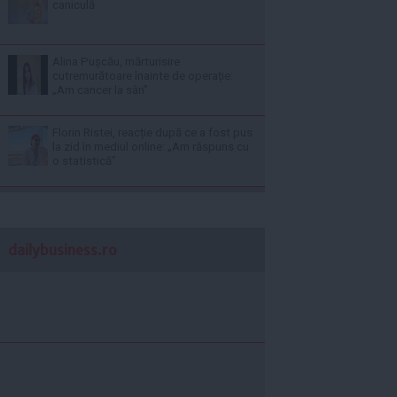
caniculă
Alina Pușcău, mărturisire
cutremurătoare înainte de operație:
„Am cancer la sân”
Florin Ristei, reacție după ce a fost pus
la zid în mediul online: „Am răspuns cu
o statistică”
dailybusiness.ro