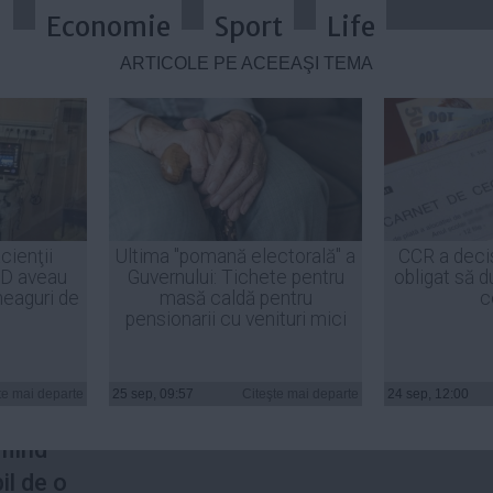
a
Economie
Sport
Life
ARTICOLE PE ACEEAŞI TEMĂ
nor investigații amănunțite la ini
cienţii
Ultima "pomană electorală" a
CCR a deci
ID aveau
Guvernului: Tichete pentru
obligat să d
heaguri de
masă caldă pentru
c
pensionarii cu venituri mici
talei
supus la
te mai departe
25 sep, 09:57
Citeşte mai departe
24 sep, 12:00
estigații
fiind
il de o