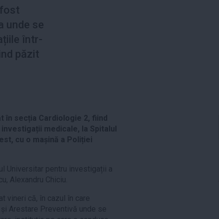
 fost
a unde se
iile într-
ind păzit
 în secția Cardiologie 2, fiind
investigații medicale, la Spitalul
st, cu o mașină a Poliției
ul Universitar pentru investigații a
cu, Alexandru Chiciu.
t vineri că, în cazul în care
 și Arestare Preventivă unde se