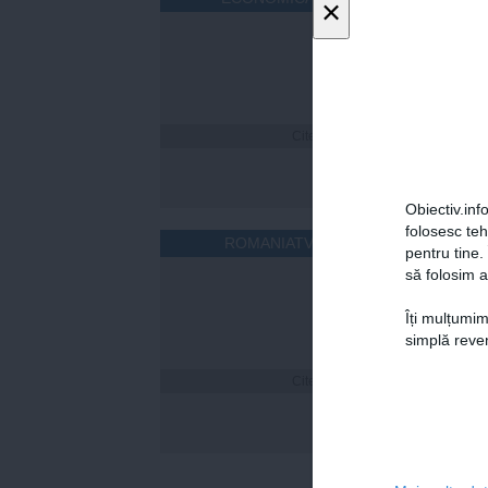
×
Citeşte mai departe
Obiectiv.info
folosesc te
ROMANIATV.NET
pentru tine.
să folosim a
Îți mulțumim
simplă reven
Citeşte mai departe
Cum îț
timp 