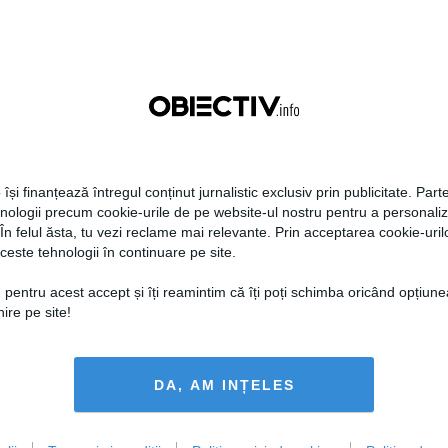
Citeşte mai departe
Citeşte mai departe
 își finanțează întregul conținut jurnalistic exclusiv prin publicitate. Parte
hnologii precum cookie-urile de pe website-ul nostru pentru a personali
FEMINIS.RO
 În felul ăsta, tu vezi reclame mai relevante. Prin acceptarea cookie-urilo
ceste tehnologii în continuare pe site.
 pentru acest accept și îți reamintim că îți poți schimba oricând opțiune
ire pe site!
i hidratezi părul pe
de caniculă
DA, AM INȚELES