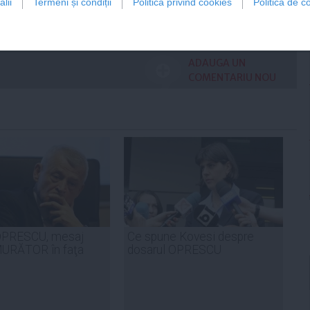
lii
Termeni și condiții
Politica privind cookies
Politica de co
Citeşte mai departe
ADAUGA UN
COMENTARIU NOU
PRESCU, mesaj
Ce spune Kovesi despre
RĂTOR în faţa
dosarul OPRESCU