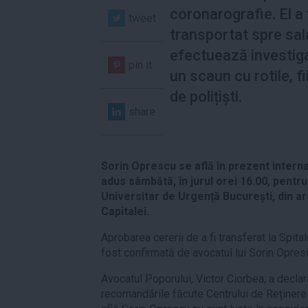
coronarografie. El a
tweet
transportat spre sal
efectuează investigaț
pin it
un scaun cu rotile, fi
de polițiști.
share
Sorin Oprescu se află în prezent internat
adus sâmbătă, în jurul orei 16.00, pentru 
Universitar de Urgență București, din are
Capitalei.
Aprobarea cererii de a fi transferat la Spital
fost confirmată de avocatul lui Sorin Opres
Avocatul Poporului, Victor Ciorbea, a declara
recomandările făcute Centrului de Reținere