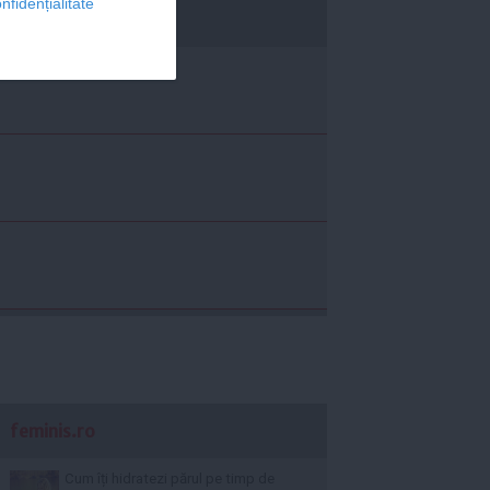
nfidențialitate
economica.net
feminis.ro
Cum îți hidratezi părul pe timp de