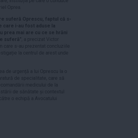
are, instituția pe care o conduce
riel Oprea.
e suferă Oprescu, faptul că s-
 care i-au fost aduse la
 nu prea mai are cu ce se hrăni
e suferă"
, a precizat Victor
în care s-au prezentat concluziile
estigație la centrul de arest unde
ea de urgență a lui Oprescu la o
ratură de specialitate, care să
ecomandării medicului de la
 stării de sănătate și contextul
 către o echipă a Avocatului