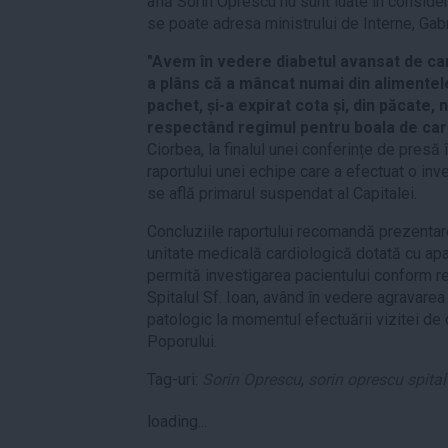
află Sorin Oprescu nu sunt luate în consider
se poate adresa ministrului de Interne, Gab
"Avem în vedere diabetul avansat de car
a plâns că a mâncat numai din alimentele
pachet, și-a expirat cota și, din păcate,
respectând regimul pentru boala de car
Ciorbea, la finalul unei conferințe de presă 
raportului unei echipe care a efectuat o inv
se află primarul suspendat al Capitalei.
Concluziile raportului recomandă prezentar
unitate medicală cardiologică dotată cu apa
permită investigarea pacientului conform r
Spitalul Sf. Ioan, având în vedere agravarea
patologic la momentul efectuării vizitei de
Poporului.
Tag-uri:
Sorin Oprescu
,
sorin oprescu spital
loading...