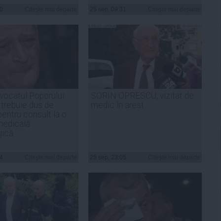
00
Citeşte mai departe
25 sep, 09:31
Citeşte mai departe
vocatul Poporului:
SORIN OPRESCU, vizitat de
trebuie dus de
medic în arest
pentru consult la o
medicală
gică
34
Citeşte mai departe
25 sep, 23:05
Citeşte mai departe