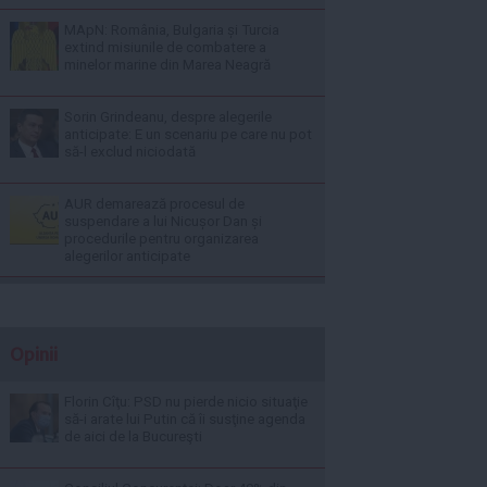
MApN: România, Bulgaria și Turcia
extind misiunile de combatere a
minelor marine din Marea Neagră
Sorin Grindeanu, despre alegerile
anticipate: E un scenariu pe care nu pot
să-l exclud niciodată
AUR demarează procesul de
suspendare a lui Nicușor Dan și
procedurile pentru organizarea
alegerilor anticipate
Opinii
Florin Cîţu: PSD nu pierde nicio situaţie
să-i arate lui Putin că îi susţine agenda
de aici de la Bucureşti