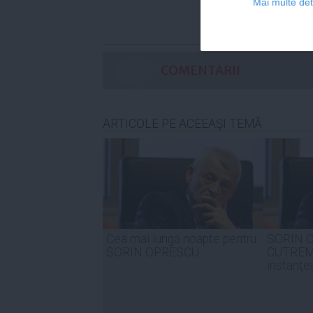
Mai multe deta
COMENTARII
ARTICOLE PE ACEEAŞI TEMĂ
Cea mai lungă noapte pentru
SORIN O
SORIN OPRESCU
CUTREMU
instanţei