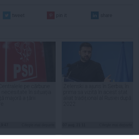
tweet
pin it
share
Centralele pe cărbune
Zelenski a ajuns în Serbia, în
 necesitate în situația
prima sa vizită în acest stat
ță majoră a țării
aliat tradițional al Rusiei după
re
2022
19:47
Citeşte mai departe
07 aug, 21:11
Citeşte mai departe
DAILYBUSINESS.RO
STIRIDESPORT.RO