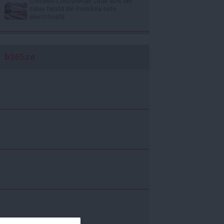
Consiliul Concurenţei: Doar 40% din
calea ferată din România este
electrificată
b365.ro