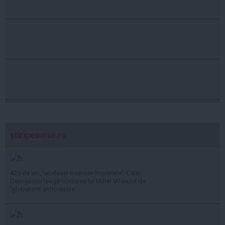
stiripesurse.ro
425 de ani, 'aceleași interese imperiale': Călin
Georgescu leagă uciderea lui Mihai Viteazul de
'globaliștii anticreștini'