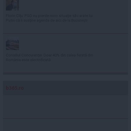
Florin Cîţu: PSD nu pierde nicio situaţie să-i arate lui
Putin că îi susţine agenda de aici de la Bucureşti
Consiliul Concurenţei: Doar 40% din calea ferată din
România este electrificată
b365.ro