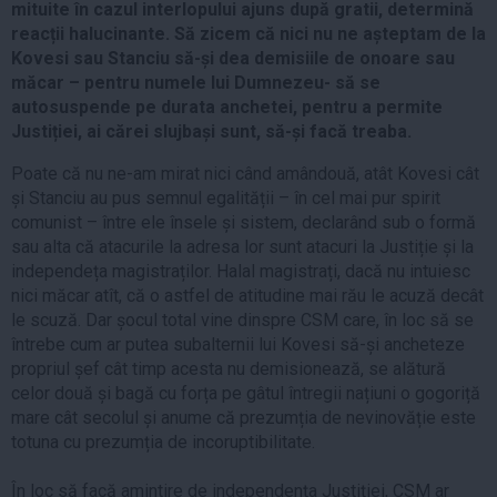
mituite în cazul interlopului ajuns după gratii, determină
reacții halucinante. Să zicem că nici nu ne așteptam de la
Kovesi sau Stanciu să-și dea demisiile de onoare sau
măcar – pentru numele lui Dumnezeu- să se
autosuspende pe durata anchetei, pentru a permite
Justiției, ai cărei slujbași sunt, să-și facă treaba.
Poate că nu ne-am mirat nici când amândouă, atât Kovesi cât
și Stanciu au pus semnul egalității – în cel mai pur spirit
comunist – între ele însele și sistem, declarând sub o formă
sau alta că atacurile la adresa lor sunt atacuri la Justiție și la
independeța magistraților. Halal magistrați, dacă nu intuiesc
nici măcar atît, că o astfel de atitudine mai rău le acuză decât
le scuză. Dar șocul total vine dinspre CSM care, în loc să se
întrebe cum ar putea subalternii lui Kovesi să-și ancheteze
propriul șef cât timp acesta nu demisionează, se alătură
celor două și bagă cu forța pe gâtul întregii națiuni o gogoriță
mare cât secolul și anume că prezumția de nevinovăție este
totuna cu prezumția de incoruptibilitate.
În loc să facă amintire de independența Justiției, CSM ar