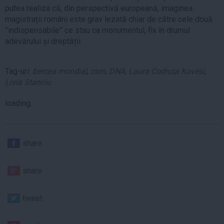
putea realiza că, din perspectivă europeană, imaginea
magistrații români este grav lezată chiar de către cele două
”indispensabile” ce stau ca monumentul, fix în drumul
adevărului și dreptății.
Tag-uri:
bercea mondial
,
csm
,
DNA
,
Laura Codruţa Kovesi
,
Livia Stanciu
loading...
share
share
tweet