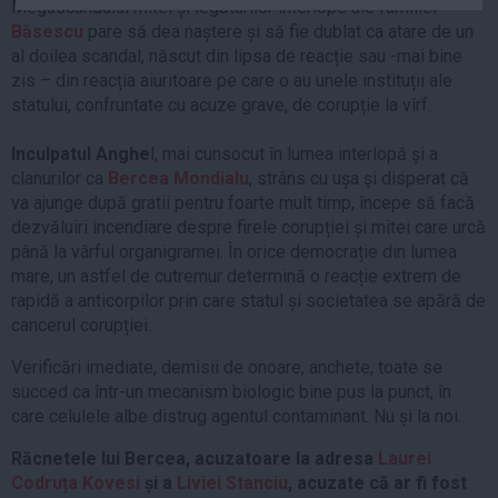
Megascandalul mitei și legăturilor interlope ale familiei
Auto
Băsescu
pare să dea naștere și să fie dublat ca atare de un
Sport
al doilea scandal, născut din lipsa de reacție sau -mai bine
zis – din reacția aiuritoare pe care o au unele instituții ale
Handbal
statului, confruntate cu acuze grave, de corupție la vîrf.
Box
Inculpatul Anghe
l, mai cunsocut în lumea interlopă și a
Baschet
clanurilor ca
Bercea Mondialu
, strâns cu ușa și disperat că
Tenis
va ajunge după gratii pentru foarte mult timp, începe să facă
dezvăluiri incendiare despre firele corupției și mitei care urcă
Alte sporturi
până la vârful organigramei. În orice democrație din lumea
Life
mare, un astfel de cutremur determină o reacție extrem de
rapidă a anticorpilor prin care statul și societatea se apără de
Funny
cancerul corupției.
Travel
Verificări imediate, demisii de onoare, anchete, toate se
Stil de viata
succed ca într-un mecanism biologic bine pus la punct, în
care celulele albe distrug agentul contaminant. Nu și la noi.
Răcnetele lui Bercea, acuzatoare la adresa
Laurei
Codruța Kovesi
și a
Liviei Stanciu
, acuzate că ar fi fost