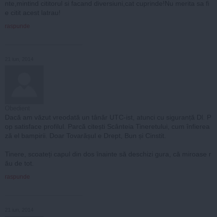
nte,mintind cititorul si facand diversiuni,cat cuprinde!Nu merita sa fi
e citit acest latrau!
raspunde
21 iun, 2014
Obedient
Dacă am văzut vreodată un tânăr UTC-ist, atunci cu siguranță Dl. P
op satisface profilul. Parcă citești Scânteia Tineretului, cum înfierea
ză el bampirii. Doar Tovarășul e Drept, Bun și Cinstit.
Tinere, scoateți capul din dos înainte să deschizi gura, că miroase r
ău de tot.
raspunde
21 iun, 2014