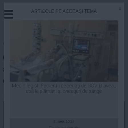
x
ARTICOLE PE ACEEAŞI TEMĂ
Actual
Economie
Justitie
Externe
Homepage
»
Opinii
Educatie
CSM apără dreptatea și caută
Sanatate
Stiinta
adevărul sau apără magistrații
Tehnologie
de denunțuri?
Cultura
Medic legist: Pacienţii decedaţi de COVID aveau
apă la plămâni şi cheaguri de sânge
Mediu
Andrei Pop
| 21 iun, 2014
Life
Politica
Guvern
25 sep, 10:27
Citeşte mai departe