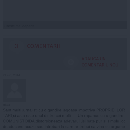
Citeşte mai departe
3
COMENTARII
ADAUGA UN
COMENTARIU NOU
21 iun, 2014
nicu
Sant multi jurnalisti cu o gandire jegoasa impotriva PROPRIEI LOR
TARI,si asta este unul dintre cei multi......Un rapanos cu o gandire
COMUNISTOIDA,distorsioneaza adevarul ,isi bate pur si simplu joc
deaducand acuze sau intrebari la care ar trebui sa vina cu argume