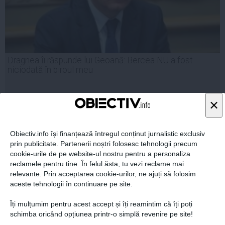
Dragnea îi răspunde lui Geoană: Bercea NU a fost
niciodată în biroul meu
×
20 iun, 2014
Obiectiv.info își finanțează întregul conținut jurnalistic exclusiv
Citeşte mai departe
prin publicitate. Partenerii noștri folosesc tehnologii precum
cookie-urile de pe website-ul nostru pentru a personaliza
reclamele pentru tine. În felul ăsta, tu vezi reclame mai
relevante. Prin acceptarea cookie-urilor, ne ajuți să folosim
aceste tehnologii în continuare pe site.
Îți mulțumim pentru acest accept și îți reamintim că îți poți
schimba oricând opțiunea printr-o simplă revenire pe site!