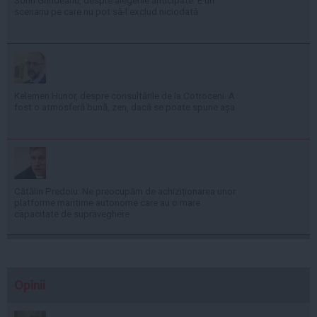
Sorin Grindeanu, despre alegerile anticipate: E un
scenariu pe care nu pot să-l exclud niciodată
Kelemen Hunor, despre consultările de la Cotroceni: A
fost o atmosferă bună, zen, dacă se poate spune așa
Cătălin Predoiu: Ne preocupăm de achiziționarea unor
platforme maritime autonome care au o mare
capacitate de supraveghere
Opinii