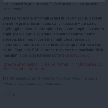
investească în proprii copii, însă el şi soţia sa nu au putut să
Auto
aibă urmaşi.
Sport
„Nu regret acele afirmaţii şi nici nu le-am făcut, deci nu
Handbal
am ce regreta. Eu am spus că, din păcate – ca să nu
Box
înţeleagă cineva că intenţionat nu avem copii -, nu avem
copii. Nu s-a putut. Şi atunci am avut resurse pentru
Baschet
altceva. Eu mi-aş fi dorit mai mult decât orice să
Tenis
investesc aceste resurse în copiii proprii, dar nu a fost
să fie. Faptul că PSD a întors-o invers e o mârlănie fără
Alte sporturi
margini”
, a declarat Iohannis potrivit
ştiripesurse.ro.
Life
Citeşte şi: Iohannis îi vrea pe primari în închisoarea ACL.
Funny
Cheile sunt la Băsescu
Travel
Tag-uri:
alegeri prezidențiale 2014
,
Klaus Iohannis
,
klaus
Stil de viata
iohannis copii
,
klaus iohannis sotie
loading...