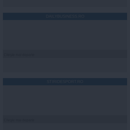
DAILYBUSINESS.RO
Citeşte mai departe
STIRIDESPORT.RO
Citeşte mai departe