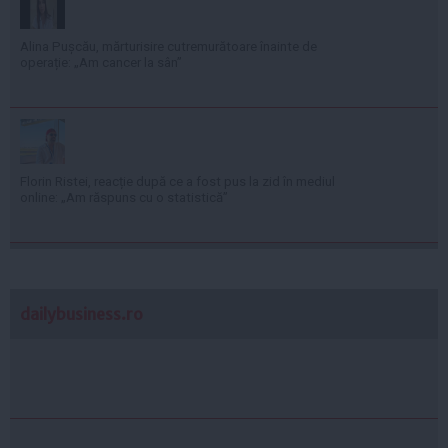
Alina Pușcău, mărturisire cutremurătoare înainte de
operație: „Am cancer la sân”
Florin Ristei, reacție după ce a fost pus la zid în mediul
online: „Am răspuns cu o statistică”
dailybusiness.ro