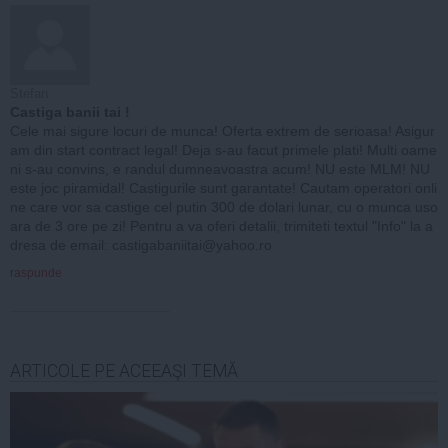
Stefan
Castiga banii tai !
Cele mai sigure locuri de munca! Oferta extrem de serioasa! Asigur
am din start contract legal! Deja s-au facut primele plati! Multi oame
ni s-au convins, e randul dumneavoastra acum! NU este MLM! NU
este joc piramidal! Castigurile sunt garantate! Cautam operatori onli
ne care vor sa castige cel putin 300 de dolari lunar, cu o munca uso
ara de 3 ore pe zi! Pentru a va oferi detalii, trimiteti textul "Info" la a
dresa de email:
castigabaniitai@yahoo.ro
raspunde
ARTICOLE PE ACEEAŞI TEMĂ