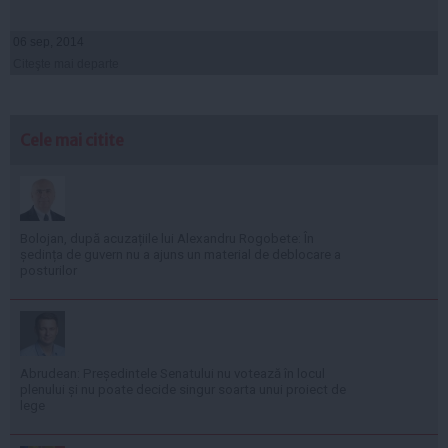
06 sep, 2014
Citeşte mai departe
Cele mai citite
Bolojan, după acuzațiile lui Alexandru Rogobete: În
ședința de guvern nu a ajuns un material de deblocare a
posturilor
Abrudean: Președintele Senatului nu votează în locul
plenului și nu poate decide singur soarta unui proiect de
lege