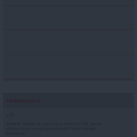
stiripesurse.ro
Zelenski susține că a ajuns la un acord cu SUA, dar se
plânge că nu-i vor ajunge rachetele Patriot: Nu sunt
suficiente!