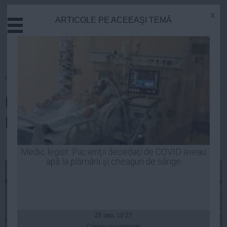
x
ARTICOLE PE ACEEAŞI TEMĂ
Actual
Economie
Justitie
Externe
Homepage
»
Politica
Educatie
DEZVĂLUIREA lui Klaus
Sanatate
Stiinta
Iohannis. De ce nu are copii?
Tehnologie
Cultura
| 04 sep, 2014
Medic legist: Pacienţii decedaţi de COVID aveau
apă la plămâni şi cheaguri de sânge
Mediu
Life
Politica
Guvern
25 sep, 10:27
Citeşte mai departe