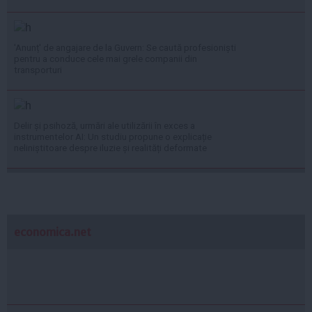
'Anunț' de angajare de la Guvern: Se caută profesioniști
pentru a conduce cele mai grele companii din
transporturi
Delir și psihoză, urmări ale utilizării în exces a
instrumentelor AI: Un studiu propune o explicație
neliniștitoare despre iluzie și realități deformate
economica.net