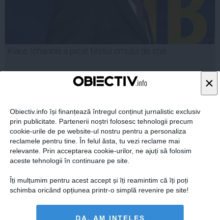
Klaus Iohannis a picat testul omului de stat
×
Obiectiv.info își finanțează întregul conținut jurnalistic exclusiv
04 sep, 2014
prin publicitate. Partenerii noștri folosesc tehnologii precum
Citeşte mai departe
cookie-urile de pe website-ul nostru pentru a personaliza
reclamele pentru tine. În felul ăsta, tu vezi reclame mai
relevante. Prin acceptarea cookie-urilor, ne ajuți să folosim
aceste tehnologii în continuare pe site.
Îți mulțumim pentru acest accept și îți reamintim că îți poți
schimba oricând opțiunea printr-o simplă revenire pe site!
DA, AM INȚELES