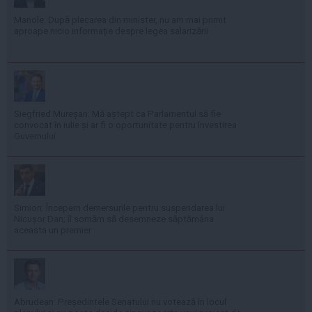
Manole: După plecarea din minister, nu am mai primit
aproape nicio informație despre legea salarizării
Siegfried Mureșan: Mă aștept ca Parlamentul să fie
convocat în iulie și ar fi o oportunitate pentru învestirea
Guvernului
Simion: Începem demersurile pentru suspendarea lui
Nicușor Dan; îl somăm să desemneze săptămâna
aceasta un premier
Abrudean: Președintele Senatului nu votează în locul