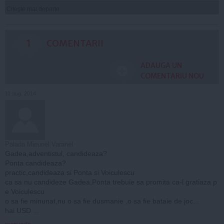
Citeşte mai departe
1
COMENTARII
ADAUGA UN
COMENTARIU NOU
11 aug, 2014
Palada Mieunel Varanel
Gadea,adventistul, candideaza?
Ponta candideaza?
practic,candideaza si Ponta si Voiculescu
ca sa nu candideze Gadea,Ponta trebuie sa promita ca-l gratiaza p
e Voiculescu
o sa fie minunat,nu o sa fie dusmanie ,o sa fie bataie de joc...
hai USD ...