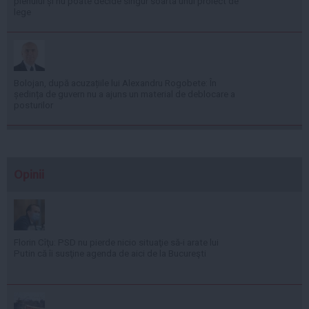
plenului și nu poate decide singur soarta unui proiect de
lege
Bolojan, după acuzațiile lui Alexandru Rogobete: În
ședința de guvern nu a ajuns un material de deblocare a
posturilor
Opinii
Florin Cîţu: PSD nu pierde nicio situaţie să-i arate lui
Putin că îi susţine agenda de aici de la Bucureşti