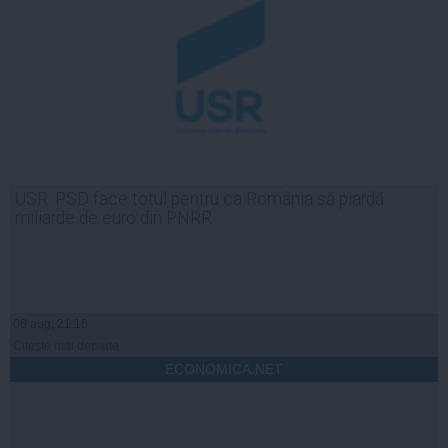
USR: PSD face totul pentru ca România să piardă
miliarde de euro din PNRR
06 aug, 21:16
Citeşte mai departe
ECONOMICA.NET