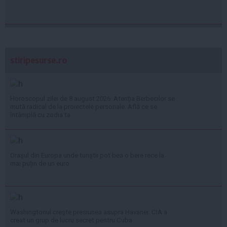
stiripesurse.ro
Horoscopul zilei de 8 august 2026. Atenția Berbecilor se
mută radical de la proiectele personale. Află ce se
întâmplă cu zodia ta
Orașul din Europa unde turiștii pot bea o bere rece la
mai puțin de un euro
Washingtonul creşte presiunea asupra Havanei: CIA a
creat un grup de lucru secret pentru Cuba