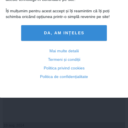
10 aug, 2014
Citeşte mai departe
Îți mulțumim pentru acest accept și îți reamintim că îți poți
schimba oricând opțiunea printr-o simplă revenire pe site!
DA, AM INȚELES
Mai multe detalii
Termeni și condiții
Politica privind cookies
Politica de confidențialitate
Domnul Iohannis, un prezidenţiabil cam misogin?
10 aug, 2014