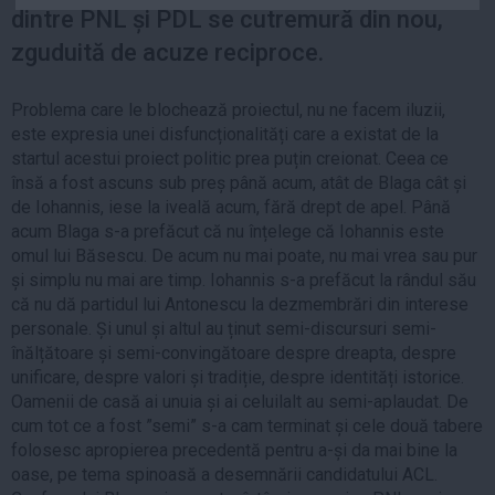
dintre PNL și PDL se cutremură din nou,
Auto
zguduită de acuze reciproce.
Sport
Handbal
Problema care le blochează proiectul, nu ne facem iluzii,
Box
este expresia unei disfuncționalități care a existat de la
startul acestui proiect politic prea puțin creionat. Ceea ce
Baschet
însă a fost ascuns sub preș până acum, atât de Blaga cât și
Tenis
de Iohannis, iese la iveală acum, fără drept de apel. Până
Alte sporturi
acum Blaga s-a prefăcut că nu înțelege că Iohannis este
omul lui Băsescu. De acum nu mai poate, nu mai vrea sau pur
Life
și simplu nu mai are timp. Iohannis s-a prefăcut la rândul său
că nu dă partidul lui Antonescu la dezmembrări din interese
Funny
personale. Și unul și altul au ținut semi-discursuri semi-
Travel
înălțătoare și semi-convingătoare despre dreapta, despre
Stil de viata
unificare, despre valori și tradiție, despre identități istorice.
Oamenii de casă ai unuia și ai celuilalt au semi-aplaudat. De
cum tot ce a fost ”semi” s-a cam terminat și cele două tabere
folosesc apropierea precedentă pentru a-și da mai bine la
oase, pe tema spinoasă a desemnării candidatului ACL.