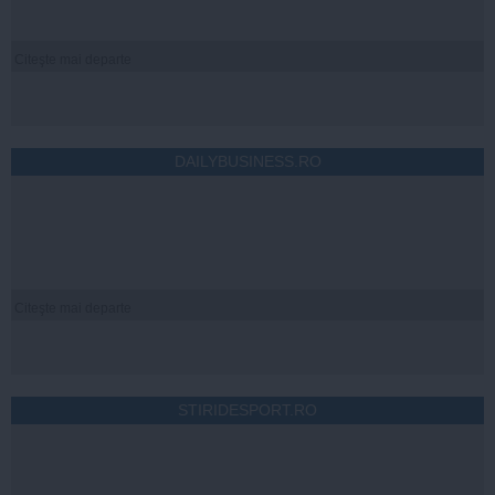
Citeşte mai departe
DAILYBUSINESS.RO
Citeşte mai departe
STIRIDESPORT.RO