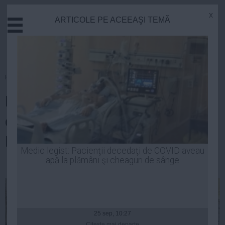
x
ARTICOLE PE ACEEAŞI TEMĂ
Actual
Economie
Justitie
Externe
Homepage
»
Opinii
Educatie
Dușmănie pe candidatul ACL-
Sanatate
Stiinta
cine-i mai neserios, PNL sau
Tehnologie
PDL?
Cultura
Medic legist: Pacienţii decedaţi de COVID aveau
apă la plămâni şi cheaguri de sânge
Mediu
Marian Dumitrache
| 09 aug, 2014
Life
Politica
Guvern
25 sep, 10:27
Citeşte mai departe