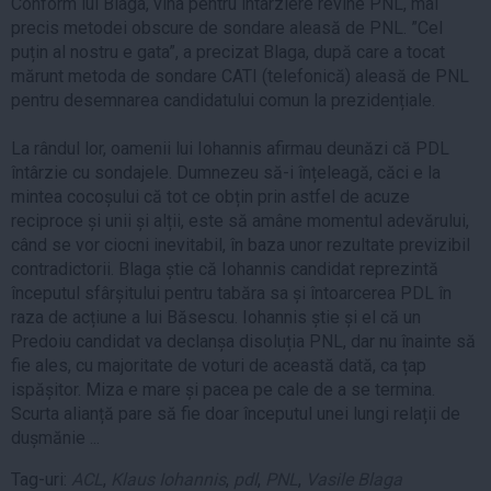
Conform lui Blaga, vina pentru întârziere revine PNL, mai
precis metodei obscure de sondare aleasă de PNL. ”Cel
puțin al nostru e gata”, a precizat Blaga, după care a tocat
mărunt metoda de sondare CATI (telefonică) aleasă de PNL
pentru desemnarea candidatului comun la prezidențiale.
La rândul lor, oamenii lui Iohannis afirmau deunăzi că PDL
întârzie cu sondajele. Dumnezeu să-i înțeleagă, căci e la
mintea cocoșului că tot ce obțin prin astfel de acuze
reciproce și unii și alții, este să amâne momentul adevărului,
când se vor ciocni inevitabil, în baza unor rezultate previzibil
contradictorii. Blaga știe că Iohannis candidat reprezintă
începutul sfârșitului pentru tabăra sa și întoarcerea PDL în
raza de acțiune a lui Băsescu. Iohannis știe și el că un
Predoiu candidat va declanșa disoluția PNL, dar nu înainte să
fie ales, cu majoritate de voturi de această dată, ca țap
ispășitor. Miza e mare și pacea pe cale de a se termina.
Scurta alianță pare să fie doar începutul unei lungi relații de
dușmănie ...
Tag-uri:
ACL
,
Klaus Iohannis
,
pdl
,
PNL
,
Vasile Blaga