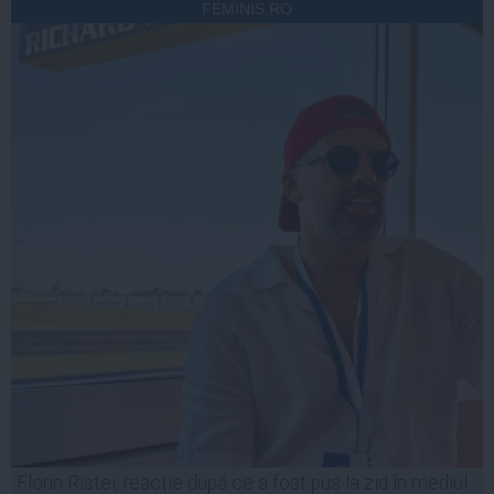
FEMINIS.RO
Florin Ristei, reacție după ce a fost pus la zid în mediul