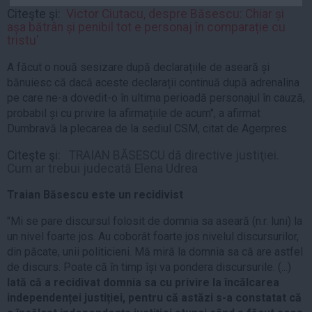
Auto
Citeşte şi:
Victor Ciutacu, despre Băsescu: Chiar și
așa bătrân și penibil tot e personaj în comparație cu
Sport
tristu'
Handbal
A făcut o nouă sesizare după declarațiile de aseară și
Box
bănuiesc că dacă aceste declarații continuă după adrenalina
pe care ne-a dovedit-o în ultima perioadă personajul în cauză,
Baschet
probabil și cu privire la afirmațiile de acum", a afirmat
Tenis
Dumbravă la plecarea de la sediul CSM, citat de Agerpres.
Alte sporturi
Citeşte şi:
TRAIAN BĂSESCU dă directive justiţiei.
Life
Cum ar trebui judecată Elena Udrea
Funny
Traian Băsescu este un recidivist
Travel
"Mi se pare discursul folosit de domnia sa aseară (n.r. luni) la
Stil de viata
un nivel foarte jos. Au coborât foarte jos nivelul discursurilor,
din păcate, unii politicieni. Mă miră la domnia sa că are astfel
de discurs. Poate că în timp își va pondera discursurile. (...)
Iată că a recidivat domnia sa cu privire la încălcarea
independenței justiției, pentru că astăzi s-a constatat că