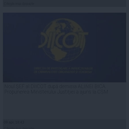
Citeşte mai departe
Noul ŞEF al DIICOT după demisia ALINEI BICA.
Propunerea Ministerului Justiţiei a ajuns la CSM
09 apr, 18:43
Citeşte mai departe