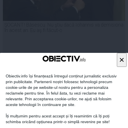
ŞOCANT! Băsescu: Nu ştiu dacă Iohannis va demisiona
în acest an. Eu aş fi făcut-o
×
06 apr, 20:51
Citeşte mai departe
Obiectiv.info își finanțează întregul conținut jurnalistic exclusiv
prin publicitate. Partenerii noștri folosesc tehnologii precum
cookie-urile de pe website-ul nostru pentru a personaliza
reclamele pentru tine. În felul ăsta, tu vezi reclame mai
relevante. Prin acceptarea cookie-urilor, ne ajuți să folosim
aceste tehnologii în continuare pe site.
Îți mulțumim pentru acest accept și îți reamintim că îți poți
schimba oricând opțiunea printr-o simplă revenire pe site!