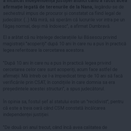
a încălcat independența justiției atunci când a făcut acea
afirmație legată de terenurile de la Nana,
legându-se de
sechestrul impus de procuror și constatat ca fiind legal de
judecător. (...) Mă miră, să sperăm că lucrurile vor intra pe un
făgaș normal, deși mă îndoiesc", a afirmat Dumbravă.
El a arătat că nu înțelege declarațiile lui Băsescu privind
magistrații ''acoperiți'' după 10 ani în care nu a pus în practică
legea referitoare la cercetarea acestora.
"După 10 ani în care nu a pus în practică legea privind
cercetarea celor care sunt acoperiți, acum face astfel de
afirmații. Mă întreb ce l-a împiedicat timp de 10 ani să facă
verificările prin CSAT, în condițiile în care domnia sa era
președintele acestei structuri", a spus judecătorul.
În opinia sa, fostul șef al statului este un ''recidivist'', pentru
că este a treia oară când CSM constată încălcarea
independenței justiției.
"De două ori anul trecut, când încă avea calitatea de