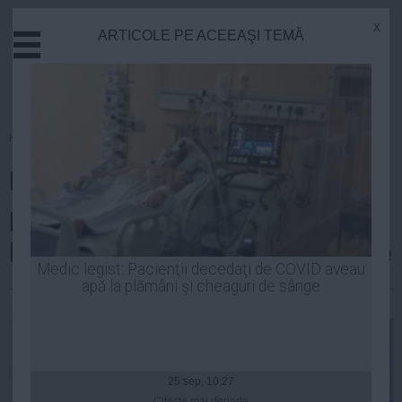
x
ARTICOLE PE ACEEAŞI TEMĂ
Actual
Economie
Justitie
Externe
Homepage
»
Politica
Educatie
Dumbravă: CSM a sesizat IJ cu
Sanatate
Stiinta
privire la ultimele afirmații ale
Tehnologie
lui Băsescu referitoare la justiție
Cultura
Medic legist: Pacienţii decedaţi de COVID aveau
apă la plămâni şi cheaguri de sânge
Mediu
Laurentiu Panait
| 07 apr, 14:37
Life
Politica
Guvern
25 sep, 10:27
Citeşte mai departe