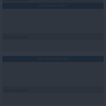
Citeşte mai departe
ECONOMICA.NET
Citeşte mai departe
DAILYBUSINESS.RO
Citeşte mai departe