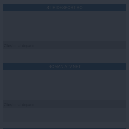
STIRIDESPORT.RO
Citeşte mai departe
ROMANIATV.NET
Citeşte mai departe