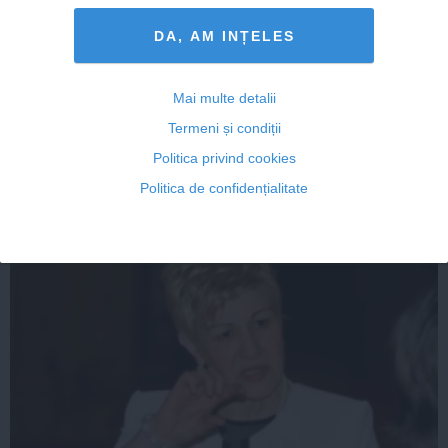
DA, AM INȚELES
PONTA, replică-fulger pentru BĂSESCU
Mai multe detalii
Termeni și condiții
Politica privind cookies
06 apr, 21:37
Politica de confidențialitate
Citeşte mai departe