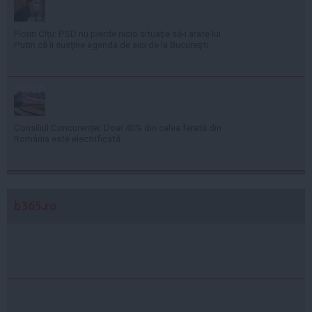
Florin Cîţu: PSD nu pierde nicio situaţie să-i arate lui
Putin că îi susţine agenda de aici de la Bucureşti
Consiliul Concurenţei: Doar 40% din calea ferată din
România este electrificată
b365.ro