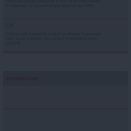
VIDEO Ilie Bolojan acuză PSD și AUR că au făcut alianță
în Parlament ca să lase România fără bani din PNRR
În plină criză energetică, polițiștii au descins la gruparea
care "ataca" parcurile fotovoltaice. Percheziții în patru
localități
economica.net