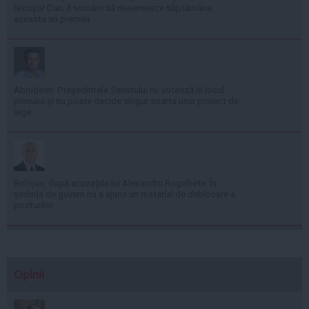
Nicușor Dan; îl somăm să desemneze săptămâna
aceasta un premier
Abrudean: Președintele Senatului nu votează în locul
plenului și nu poate decide singur soarta unui proiect de
lege
Bolojan, după acuzațiile lui Alexandru Rogobete: În
ședința de guvern nu a ajuns un material de deblocare a
posturilor
Opinii