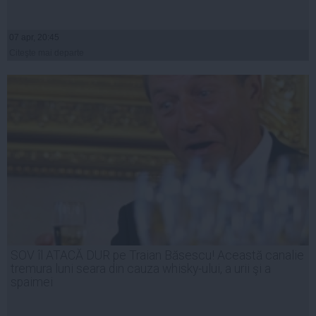
07 apr, 20:45
Citeşte mai departe
SOV îl ATACĂ DUR pe Traian Băsescu! Această canalie
tremura luni seara din cauza whisky-ului, a urii şi a
spaimei