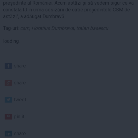
președinte al României. Acum astăzi și să vedem sigur ce va
constata IJ în urma sesizării de către președintele CSM de
astăzi", a adăugat Dumbravă.
Tag-uri:
csm
,
Horatius Dumbrava
,
traian basescu
loading...
share
share
tweet
pin it
share