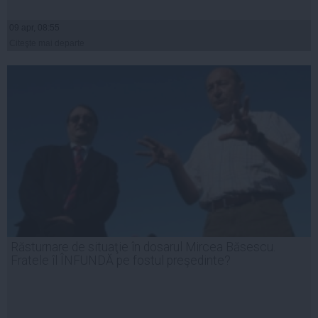
09 apr, 08:55
Citeşte mai departe
Răsturnare de situaţie în dosarul Mircea Băsescu.
Fratele îl ÎNFUNDĂ pe fostul preşedinte?