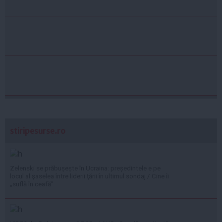
stiripesurse.ro
Zelenski se prăbușește în Ucraina: președintele e pe
locul al şaselea între liderii ţării în ultimul sondaj / Cine îi
„suflă în ceafă”