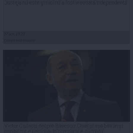
Justiţia nu este şi nici nu a fost vreodată independentă
07 apr, 13:20
Citeşte mai departe
Victor Ciutacu, despre Băsescu: Chiar și așa bătrân și
penibil tot e personaj în comparație cu tristu'