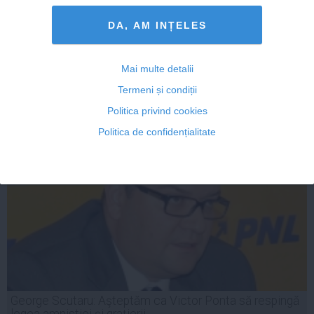
DA, AM INȚELES
Mai multe detalii
27 oct, 2014
Termeni și condiții
Citeşte mai departe
Politica privind cookies
Politica de confidențialitate
George Scutaru: Aşteptăm ca Victor Ponta să respingă