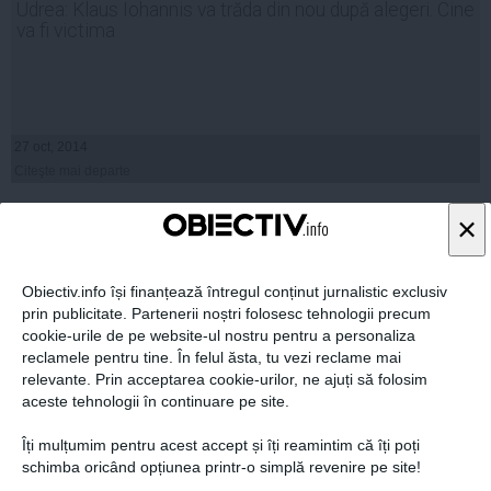
Udrea: Klaus Iohannis va trăda din nou după alegeri. Cine
va fi victima
27 oct, 2014
Citeşte mai departe
×
Obiectiv.info își finanțează întregul conținut jurnalistic exclusiv
prin publicitate. Partenerii noștri folosesc tehnologii precum
cookie-urile de pe website-ul nostru pentru a personaliza
reclamele pentru tine. În felul ăsta, tu vezi reclame mai
relevante. Prin acceptarea cookie-urilor, ne ajuți să folosim
aceste tehnologii în continuare pe site.
Îți mulțumim pentru acest accept și îți reamintim că îți poți
schimba oricând opțiunea printr-o simplă revenire pe site!
Cum i-a luat Iohannis apărarea lui Băsescu