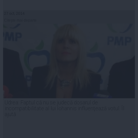
27 oct, 2014
Citeşte mai departe
Udrea: Faptul că nu se judecă dosarul de
incompatibilitate al lui Iohannis influenţează votul. Îl
ajută