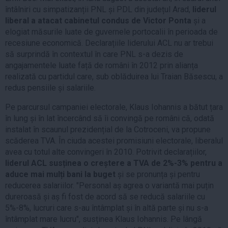
întâlniri cu simpatizanții PNL și PDL din județul Arad,
liderul
liberal a atacat cabinetul condus de Victor Ponta
și a
elogiat măsurile luate de guvernele portocalii în perioada de
recesiune economică. Declarațiile liderului ACL nu ar trebui
să surprindă în contextul în care PNL s-a dezis de
angajamentele luate față de români în 2012 prin alianța
realizată cu partidul care, sub oblăduirea lui Traian Băsescu, a
redus pensiile și salariile.
Pe parcursul campaniei electorale, Klaus Iohannis a bătut țara
în lung și în lat încercând să îi convingă pe români că, odată
instalat în scaunul prezidențial de la Cotroceni, va propune
scăderea TVA. În ciuda acestei promisiuni electorale, liberalul
avea cu totul alte convingeri în 2010. Potrivit declarațiilor,
liderul ACL susținea o creștere a TVA de 2%-3% pentru a
aduce mai mulți bani la buget
și se pronunța și pentru
reducerea salariilor. "Personal aș agrea o variantă mai puțin
dureroasă și aș fi fost de acord să se reducă salariile cu
5%-8%, lucruri care s-au întâmplat și în altă parte și nu s-a
întâmplat mare lucru", susținea Klaus Iohannis. Pe lângă