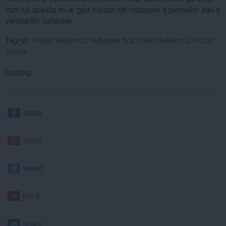
cum că acesta nu ar gira măsuri de reducere a pensiilor sau a
veniturilor salariale.
Tag-uri:
Klaus Iohannis
,
reducere tva
,
traian basescu
,
victor
ponta
loading...
share
share
tweet
pin it
share