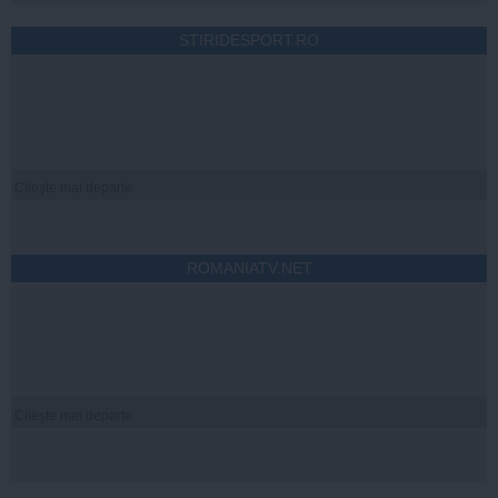
STIRIDESPORT.RO
Citeşte mai departe
ROMANIATV.NET
Citeşte mai departe