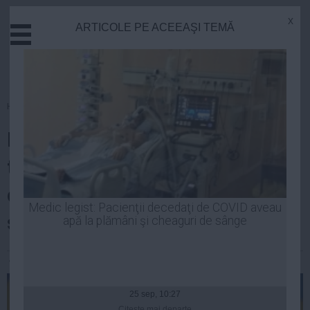
x
ARTICOLE PE ACEEAŞI TEMĂ
Actual
Economie
Justitie
Externe
Homepage
»
Opinii
Educatie
Iohannis a fost de acord cu
Sanatate
Stiinta
tăierea pensiilor, chiar dacă el
Tehnologie
crede că românii au memorie
Cultura
Medic legist: Pacienţii decedaţi de COVID aveau
scurtă
apă la plămâni şi cheaguri de sânge
Mediu
Life
Andrei Pop
| 27 oct, 2014
Politica
Guvern
25 sep, 10:27
Citeşte mai departe