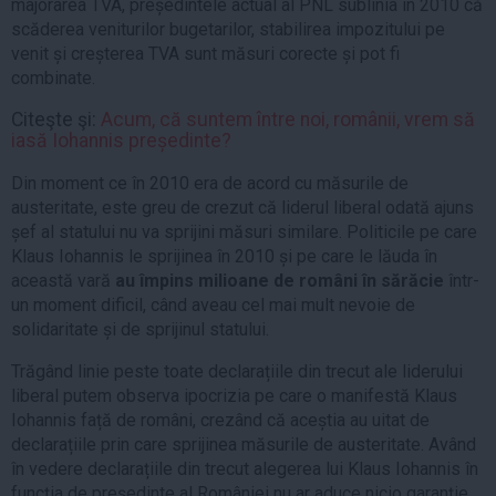
majorarea TVA, președintele actual al PNL sublinia în 2010 că
scăderea veniturilor bugetarilor, stabilirea impozitului pe
venit și creșterea TVA sunt măsuri corecte și pot fi
combinate.
Citeşte şi:
Acum, că suntem între noi, românii, vrem să
iasă Iohannis președinte?
Din moment ce în 2010 era de acord cu măsurile de
austeritate, este greu de crezut că liderul liberal odată ajuns
șef al statului nu va sprijini măsuri similare. Politicile pe care
Klaus Iohannis le sprijinea în 2010 și pe care le lăuda în
această vară
au împins milioane de români în sărăcie
într-
un moment dificil, când aveau cel mai mult nevoie de
solidaritate și de sprijinul statului.
Trăgând linie peste toate declarațiile din trecut ale liderului
liberal putem observa ipocrizia pe care o manifestă Klaus
Iohannis față de români, crezând că aceștia au uitat de
declarațiile prin care sprijinea măsurile de austeritate. Având
în vedere declarațiile din trecut alegerea lui Klaus Iohannis în
funcția de președinte al României nu ar aduce nicio garanție