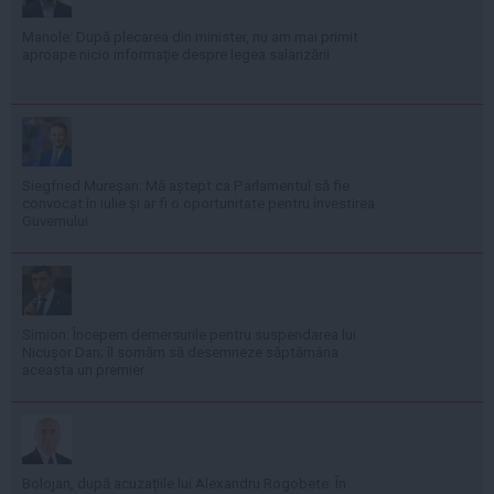
Manole: După plecarea din minister, nu am mai primit
aproape nicio informație despre legea salarizării
Siegfried Mureșan: Mă aștept ca Parlamentul să fie
convocat în iulie și ar fi o oportunitate pentru învestirea
Guvernului
Simion: Începem demersurile pentru suspendarea lui
Nicușor Dan; îl somăm să desemneze săptămâna
aceasta un premier
Bolojan, după acuzațiile lui Alexandru Rogobete: În