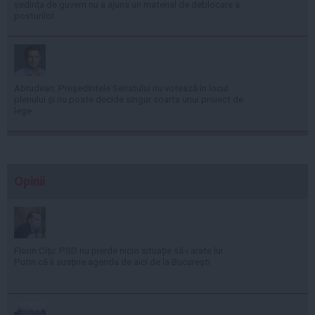
ședința de guvern nu a ajuns un material de deblocare a
posturilor
Abrudean: Președintele Senatului nu votează în locul
plenului și nu poate decide singur soarta unui proiect de
lege
Opinii
Florin Cîţu: PSD nu pierde nicio situaţie să-i arate lui
Putin că îi susţine agenda de aici de la Bucureşti