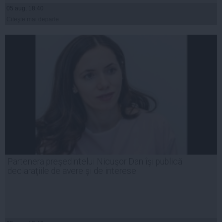
05 aug, 18:40
Citeşte mai departe
Partenera preşedintelui Nicuşor Dan îşi publică
declaraţiile de avere şi de interese