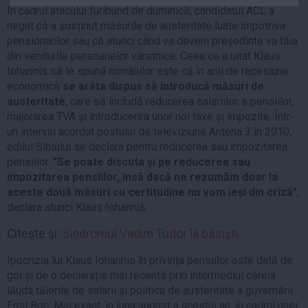
În cadrul atacului furibund de duminică, candidatul ACL a
Auto
negat că a susținut măsurile de austeritate luate împotriva
Sport
pensionarilor sau că atunci când va deveni președinte va tăia
din veniturile persoanelor vârstnice. Ceea ce a uitat Klaus
Handbal
Iohannis să le spună românilor este că în anii de recesiune
Box
economică
se arăta dispus să introducă măsuri de
austeritate
, care să includă reducerea salariilor, a pensiilor,
Baschet
majorarea TVA și introducerea unor noi taxe și impozite. Într-
Tenis
un interviu acordat postului de televiziune Antena 3 în 2010,
Alte sporturi
edilul Sibiului se declara pentru reducerea sau impozitarea
pensiilor.
"Se poate discuta și pe reducerea sau
Life
impozitarea pensiilor, însă dacă ne rezumăm doar la
Funny
aceste două măsuri cu certitudine nu vom ieși din criză"
,
declara atunci Klaus Iohannis.
Travel
Stil de viata
Citeşte şi:
Sindromul Vadim Tudor la băsişti
Ipocrizia lui Klaus Iohannis în privința pensiilor este dată de
gol și de o declarație mai recentă prin intermediul căreia
lăuda tăierile de salarii și politica de austeritate a guvernării
Emil Boc. Mai exact, în luna august a acestui an, în cadrul unei