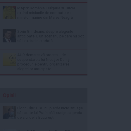
MApN: România, Bulgaria și Turcia
extind misiunile de combatere a
minelor marine din Marea Neagră
Sorin Grindeanu, despre alegerile
anticipate: E un scenariu pe care nu pot
să-l exclud niciodată
AUR demarează procesul de
suspendare a lui Nicușor Dan și
procedurile pentru organizarea
alegerilor anticipate
Opinii
Florin Cîţu: PSD nu pierde nicio situaţie
să-i arate lui Putin că îi susţine agenda
de aici de la Bucureşti