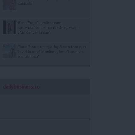
caniculă
Alina Pușcău, mărturisire
cutremurătoare înainte de operație:
„Am cancer la sân”
Florin Ristei, reacție după ce a fost pus
la zid în mediul online: „Am răspuns cu
o statistică”
dailybusiness.ro