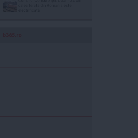
Consiliul Concurenţei: Doar 40% din
calea ferată din România este
electrificată
b365.ro