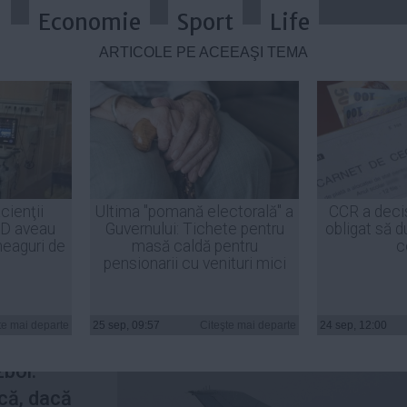
a
Economie
Sport
Life
ARTICOLE PE ACEEAŞI TEMĂ
majoră securității naționale
cienţii
Ultima "pomană electorală" a
CCR a deci
ID aveau
Guvernului: Tichete pentru
obligat să d
heaguri de
masă caldă pentru
c
pensionarii cu venituri mici
larat cu
ia nu ar
te mai departe
25 sep, 09:57
Citeşte mai departe
24 sep, 12:00
 de
zboi.
ică, dacă