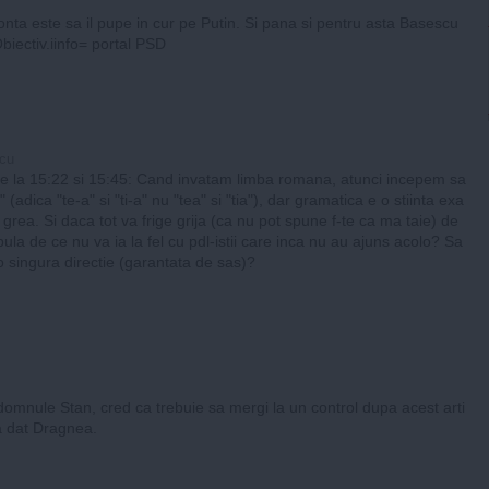
Ponta este sa il pupe in cur pe Putin. Si pana si pentru asta Basescu
Obiectiv.iinfo= portal PSD
cu
de la 15:22 si 15:45: Cand invatam limba romana, atunci incepem sa
 (adica "te-a" si "ti-a" nu "tea" si "tia"), dar gramatica e o stiinta exa
 grea. Si daca tot va frige grija (ca nu pot spune f-te ca ma taie) de
 bula de ce nu va ia la fel cu pdl-istii care inca nu au ajuns acolo? Sa
 o singura directie (garantata de sas)?
domnule Stan, cred ca trebuie sa mergi la un control dupa acest arti
tia dat Dragnea.