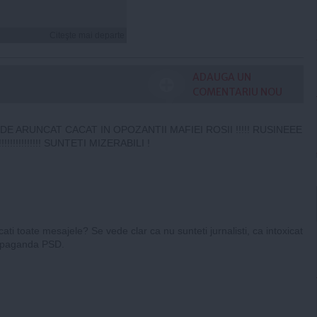
Citeşte mai departe
ADAUGA UN
COMENTARIU NOU
DE ARUNCAT CACAT IN OPOZANTII MAFIEI ROSII !!!!! RUSINEEE
!!!!!!!!!!!! SUNTETI MIZERABILI !
ati toate mesajele? Se vede clar ca nu sunteti jurnalisti, ca intoxicat
opaganda PSD.