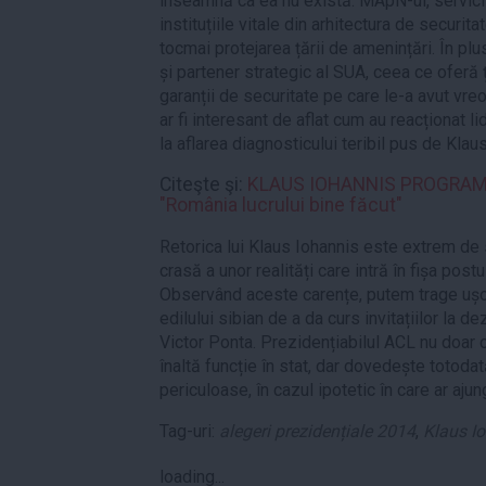
înseamnă ca ea nu există. MApN-ul, servici
instituțiile vitale din arhitectura de securit
tocmai protejarea țării de amenințări. În 
și partener strategic al SUA, ceea ce oferă 
garanții de securitate pe care le-a avut vreod
ar fi interesant de aflat cum au reacționat li
la aflarea diagnosticului teribil pus de Klau
Citeşte şi:
KLAUS IOHANNIS PROGRAM 
"România lucrului bine făcut"
Retorica lui Klaus Iohannis este extrem de
crasă a unor realități care intră în fișa post
Observând aceste carențe, putem trage ușor
edilului sibian de a da curs invitațiilor la 
Victor Ponta. Prezidențiabilul ACL nu doar 
înaltă funcție în stat, dar dovedește totoda
periculoase, în cazul ipotetic în care ar aj
Tag-uri:
alegeri prezidențiale 2014
,
Klaus I
loading...