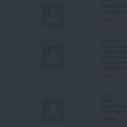
alexe
10 noi, 2014
Strategia lui 
va fi vinovat. 
raspunde
Radu Demetres
08 noi, 2014
pentru Mihai 
scriem pe "net"
cta si mai ales
psd-istii de la
u justitia e cu
raspunde
Mihai
08 noi, 2014
pacat.
Pacat de tine 
col, citi bani 
raspunde