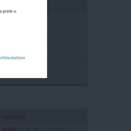
economica.net
a printr-o
nfidențialitate
feminis.ro
Cum îți hidratezi părul pe timp de