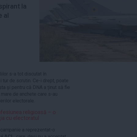
spirant la
e al
lor s-a tot discutat în
tur de scrutin. Ce-i drept, poate
asta și pentru că DNA a ținut să fie
l mare de anchete care s-au
ilor electorale.
nfesiunea religioasă – o
ia cu electoratul
e campanie a reprezentat-o
lui ACL,
care, deși nu a acceptat