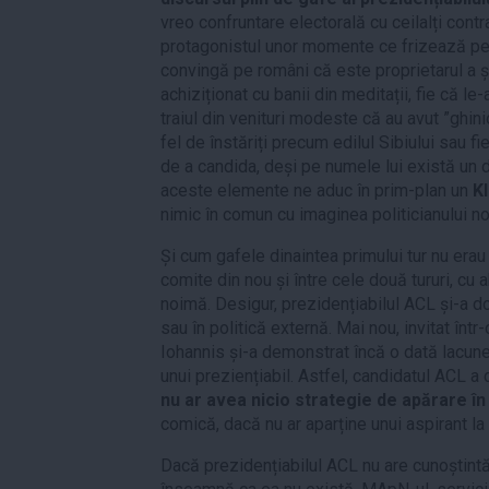
vreo confruntare electorală cu ceilalți contra
protagonistul unor momente ce frizează peni
convingă pe români că este proprietarul a ș
achiziționat cu banii din meditații, fie că le
traiul din venituri modeste că au avut ”ghini
fel de înstăriți precum edilul Sibiului sau f
de a candida, deși pe numele lui există un d
aceste elemente ne aduc în prim-plan un
K
nimic în comun cu imaginea politicianului nou
Și cum gafele dinaintea primului tur nu erau
comite din nou și între cele două tururi, cu 
noimă. Desigur, prezidențiabilul ACL și-a 
sau în politică externă. Mai nou, invitat înt
Iohannis și-a demonstrat încă o dată lacun
unui preziențiabil. Astfel, candidatul ACL a
nu ar avea nicio strategie de apărare în
comică, dacă nu ar aparține unui aspirant la
Dacă prezidențiabilul ACL nu are cunoștintă