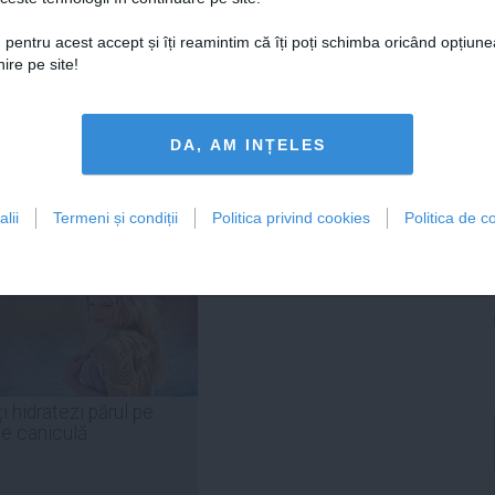
DAILYBUSINESS.RO
STIRIDESPORT.RO
 pentru acest accept și îți reamintim că îți poți schimba oricând opțiune
ire pe site!
DA, AM INȚELES
Citeşte mai departe
Citeşte mai departe
lii
Termeni și condiții
Politica privind cookies
Politica de co
FEMINIS.RO
i hidratezi părul pe
de caniculă