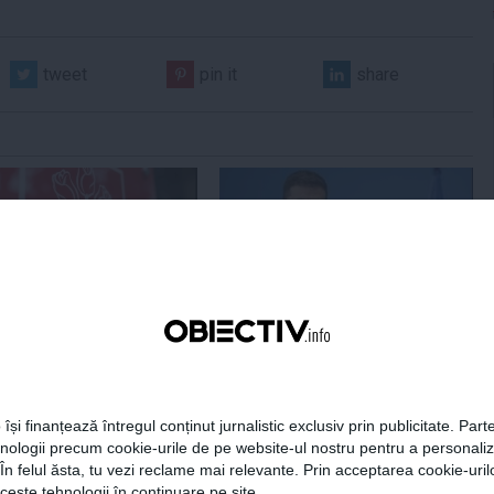
tweet
pin it
share
Centralele pe cărbune
Zelenski a ajuns în Serbia, în
 necesitate în situația
prima sa vizită în acest stat
ță majoră a țării
aliat tradițional al Rusiei după
re
2022
 își finanțează întregul conținut jurnalistic exclusiv prin publicitate. Parte
hnologii precum cookie-urile de pe website-ul nostru pentru a personali
19:47
Citeşte mai departe
07 aug, 21:11
Citeşte mai departe
 În felul ăsta, tu vezi reclame mai relevante. Prin acceptarea cookie-urilo
ceste tehnologii în continuare pe site.