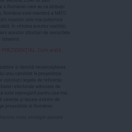
ile secrete, CSAT-ul sunt
ate a României care au ca atribuții
plus, România este membră a NATO
țării noastre cele mai puternice
ată. În virtutea acestor realități,
derii acestor structuri de securitate
s Iohannis.
PREZIDENŢIAL. Cum arată
 subțire și denotă necunoașterea
ului unui candidat la președinție.
 concluzii legate de reticența
dezbateri electorale adresate de
că este nepregătit pentru cea mai
tă carențe și lacune extrem de
unge președinte al României.
ohannis
,
nato
,
strategie aparare