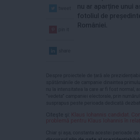
nu ar aparține unui a
tweet
fotoliul de președint
României.
pin it
share
Despre proiectele de țară ale prezidențiabili
spătămânile de campanie dinaintea primului 
nu la intensitatea la care ar fi fost normal, 
”vedeta” campaniei electorale, prin număru
susprapus peste perioada dedicată dezbater
Citeşte şi:
Klaus Iohannis candidat. Co
problemă pentru Klaus Iohannis în relaţ
Chiar și așa, constanta acestei perioade d
discursul plin de gafe al prezidențiabilu