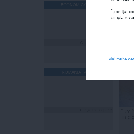
ECONOMICA.NET
Îți mulțumim
simplă reven
Citeşte mai departe
Mai multe deta
ROMANIATV.NET
Citeşte mai departe
Cum îț
timp 