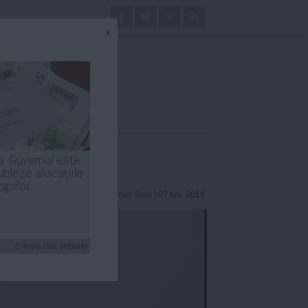
x
s: Guvernul este
ubleze alocaţiile
opiilor
Ciprian Stan
| 07 noi, 2014
Citeşte mai departe