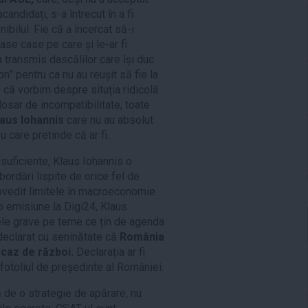
candidați, s-a întrecut în a fi
bilul. Fie că a încercat să-i
ase case pe care și le-ar fi
-a transmis dascălilor care își duc
on” pentru ca nu au reușit să fie la
ie că vorbim despre situția ridicolă
osar de incompatibilitate, toate
laus Iohannis
care nu au absolut
 care pretinde că ar fi.
 suficiente, Klaus Iohannis o
abordări lispite de orice fel de
dovedit limitele în macroeconomie
r-o emisiune la Digi24, Klaus
ele grave pe teme ce țin de agenda
 declarat cu seninătate că
România
 caz de război.
Declarația ar fi
 fotoliul de președinte al României.
 de o strategie de apărare, nu