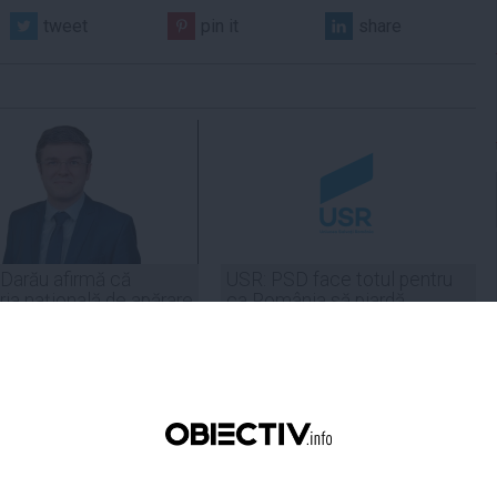
tweet
pin it
share
 Darău afirmă că
USR: PSD face totul pentru
ria naţională de apărare
ca România să piardă
e să devină mai
miliarde de euro din PNRR
titivă
21:18
Citeşte mai departe
06 aug, 21:16
Citeşte mai departe
DAILYBUSINESS.RO
STIRIDESPORT.RO