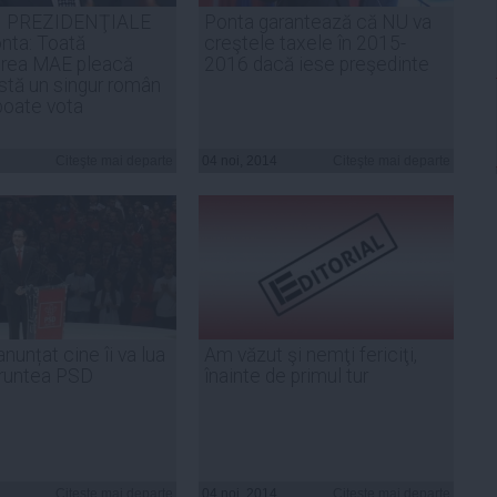
I PREZIDENŢIALE
Ponta garantează că NU va
nta: Toată
creştele taxele în 2015-
rea MAE pleacă
2016 dacă iese preşedinte
stă un singur român
poate vota
Citeşte mai departe
04 noi, 2014
Citeşte mai departe
nunțat cine îi va lua
Am văzut şi nemţi fericiţi,
 fruntea PSD
înainte de primul tur
Citeşte mai departe
04 noi, 2014
Citeşte mai departe