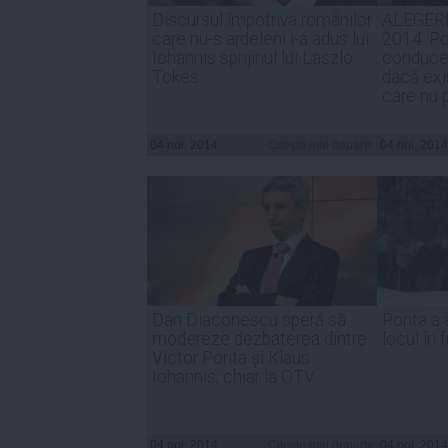
Discursul împotriva românilor
ALEGER
care nu-s ardeleni i-a adus lui
2014. Po
Iohannis sprijinul lui Laszlo
conduce
Tokes
dacă exi
care nu 
04 noi, 2014
Citeşte mai departe
04 noi, 2014
Dan Diaconescu speră să
Ponta a a
modereze dezbaterea dintre
locul în
Victor Ponta și Klaus
Iohannis, chiar la OTV
04 noi, 2014
Citeşte mai departe
04 noi, 2014