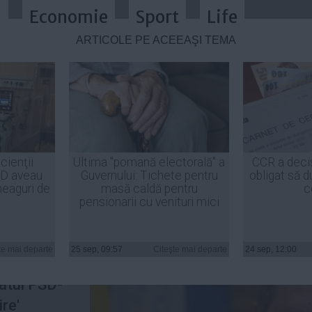
a
Economie
Sport
Life
ARTICOLE PE ACEEAŞI TEMĂ
u domnul Ponta marea unire înse
cienţii
Ultima "pomană electorală" a
CCR a deci
ID aveau
Guvernului: Tichete pentru
obligat să d
heaguri de
masă caldă pentru
c
pensionarii cu venituri mici
Iohannis
,
te mai departe
25 sep, 09:57
Citeşte mai departe
24 sep, 12:00
pentru
atul PSD-
re'