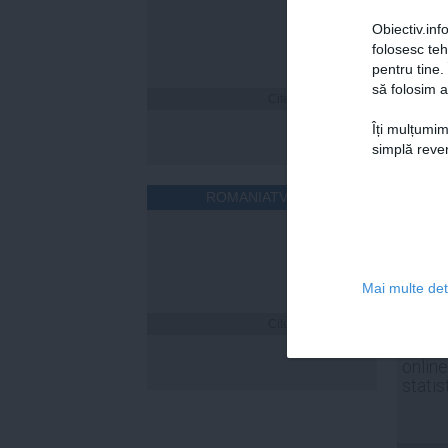
Obiectiv.info
folosesc te
pentru tine.
să folosim a
Citeşte mai departe
Îți mulțumim
simplă reven
ROMANIATV.NET
Mai multe deta
Citeşte mai departe
Florin
a fost
online
statis