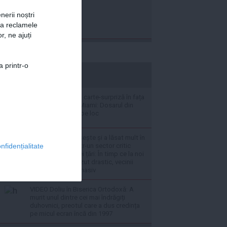
nerii noștri
za reclamele
r, ne ajuți
a printr-o
stiripesurse.ro
Frații Tate joacă o carte-surpriză în fața
judecătoarei din Miami: Dosarul din
România rămâne pe loc
Bulgaria ne depășește și a lăsat mult în
urmă România, într-un sector critic
nfidențialitate
pentru viitorul unei țări: În timp ce la noi
investițiile au scăzut drastic, vecinii
noștri investesc masiv
VIDEO Doliu în Biserica Ortodoxă: A
murit unul dintre cei mai îndrăgiți
duhovnici, preotul care a dus credința
pe micul ecran încă din 1997