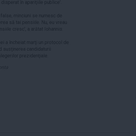
disperat în apariţiile publice'.
ţii false, minciuni se numesc de
vrea să tai pensiile. Nu, eu vreau
iile cresc', a arătat Iohannis.
i a încheiat marţi un protocol de
 susţinerea candidaturii
alegerilor prezidenţiale.
onta