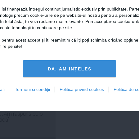
 își finanțează întregul conținut jurnalistic exclusiv prin publicitate. Parte
hnologii precum cookie-urile de pe website-ul nostru pentru a personali
 În felul ăsta, tu vezi reclame mai relevante. Prin acceptarea cookie-urilo
ceste tehnologii în continuare pe site.
Citeşte mai departe
Citeşte mai departe
 pentru acest accept și îți reamintim că îți poți schimba oricând opțiune
ire pe site!
FEMINIS.RO
DA, AM INȚELES
lii
Termeni și condiții
Politica privind cookies
Politica de co
 Ristei, reacție după ce
 pus la zid în mediul
: „Am răspuns cu o
tică”