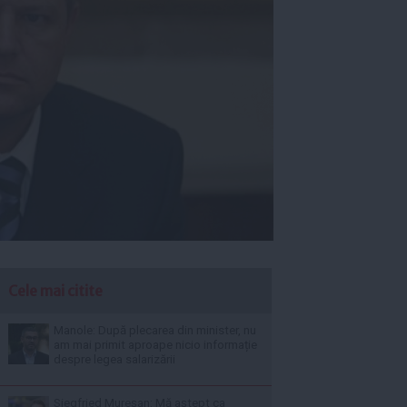
Cele mai citite
Manole: După plecarea din minister, nu
am mai primit aproape nicio informație
despre legea salarizării
Siegfried Mureșan: Mă aștept ca