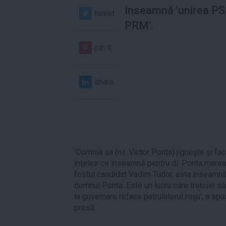
înseamnă 'unirea PS
tweet
PRM'.
pin it
share
'Domnia sa (n.r. Victor Ponta) jigneşte şi fa
înţeles ce înseamnă pentru dl. Ponta marea
fostul candidat Vadim Tudor, asta înseamnă
domnul Ponta. Este un lucru care trebuie să
la guvernare reface patrulaterul roşu', a spu
presă.