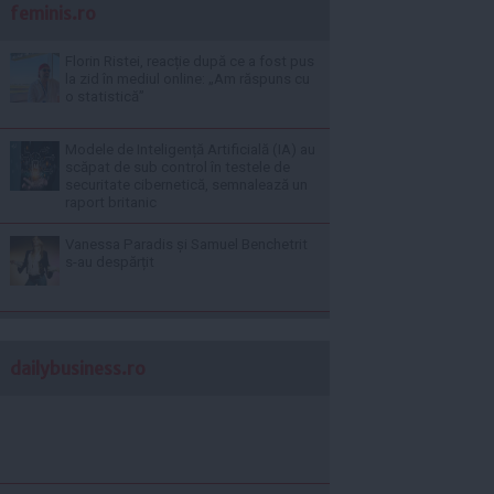
feminis.ro
Florin Ristei, reacție după ce a fost pus
la zid în mediul online: „Am răspuns cu
o statistică”
Modele de Inteligență Artificială (IA) au
scăpat de sub control în testele de
securitate cibernetică, semnalează un
raport britanic
Vanessa Paradis și Samuel Benchetrit
s-au despărțit
dailybusiness.ro