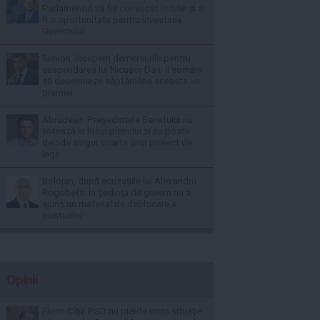
Parlamentul să fie convocat în iulie și ar
fi o oportunitate pentru învestirea
Guvernului
Simion: Începem demersurile pentru
suspendarea lui Nicușor Dan; îl somăm
să desemneze săptămâna aceasta un
premier
Abrudean: Președintele Senatului nu
votează în locul plenului și nu poate
decide singur soarta unui proiect de
lege
Bolojan, după acuzațiile lui Alexandru
Rogobete: În ședința de guvern nu a
ajuns un material de deblocare a
posturilor
Opinii
Florin Cîţu: PSD nu pierde nicio situaţie