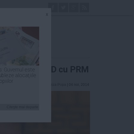
x
amnă unirea PSD cu PRM
s: Guvernul este
ubleze alocaţiile
opiilor
Luiza Popa
| 04 noi, 2014
Citeşte mai departe