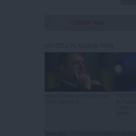
COMENTARII
ARTICOLE PE ACEEAŞI TEMĂ
Klaus Iohannis refuză să se
INCREDIB
facă cunoscut
le mulțu
Tőkés și
sprijin
04 noi, 2014
Citeşte mai departe
04 noi, 2014