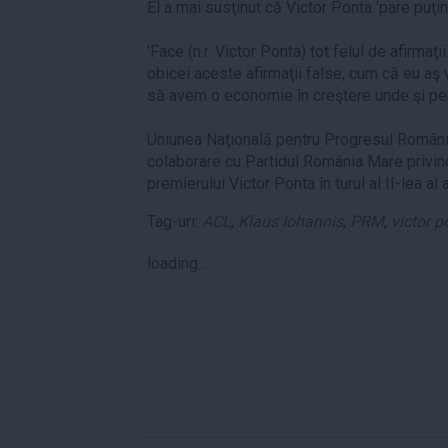
El a mai susţinut că Victor Ponta 'pare puţin 
'Face (n.r. Victor Ponta) tot felul de afirma
obicei aceste afirmaţii false, cum că eu aş 
să avem o economie în creştere unde şi pens
Uniunea Naţională pentru Progresul Românie
colaborare cu Partidul România Mare privind
premierului Victor Ponta în turul al II-lea al 
Tag-uri:
ACL
,
Klaus Iohannis
,
PRM
,
victor p
loading...