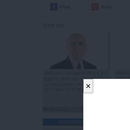
share
share
Ştirile orei
Bolojan: Sunt optimist că, în
Irineu
baza a ceea ce a făcut
indust
×
acest Guvern, ratingul
trebui
României va fi de menținere
compe
06 aug, 21:10
Citeşte mai departe
06 aug, 
ECONOMICA.NET