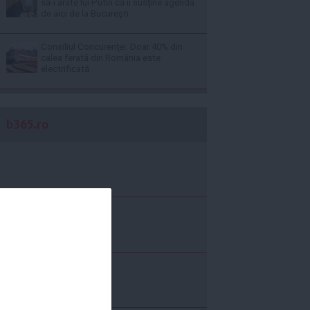
să-i arate lui Putin că îi susţine agenda
de aici de la Bucureşti
Consiliul Concurenţei: Doar 40% din
calea ferată din România este
electrificată
b365.ro