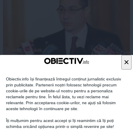
×
VICTOR PONTA, verdict după ședința PSD: Din cauza
asta m-a bătut Iohannis
Obiectiv.info își finanțează întregul conținut jurnalistic exclusiv
prin publicitate. Partenerii noștri folosesc tehnologii precum
cookie-urile de pe website-ul nostru pentru a personaliza
reclamele pentru tine. În felul ăsta, tu vezi reclame mai
relevante. Prin acceptarea cookie-urilor, ne ajuți să folosim
27 noi, 2014
aceste tehnologii în continuare pe site.
Citeşte mai departe
Îți mulțumim pentru acest accept și îți reamintim că îți poți
schimba oricând opțiunea printr-o simplă revenire pe site!