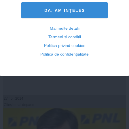
DA, AM INȚELES
Mai multe detalii
Termeni și condiții
Politica privind cookies
Politica de confidențialitate
VICTOR PONTA: Nu mă tem de ruperea partidului. Am
oferit retragerea mea
27 noi, 2014
Citeşte mai departe