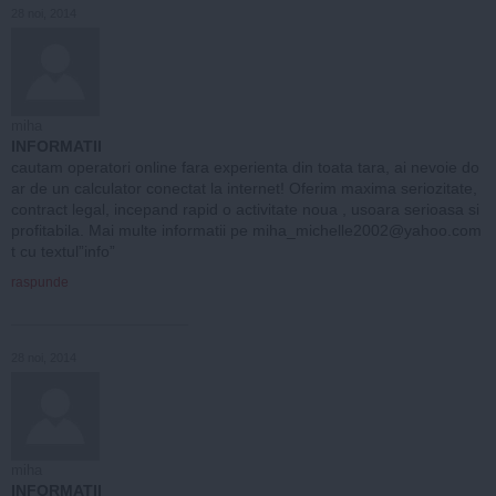
28 noi, 2014
miha
INFORMATII
cautam operatori online fara experienta din toata tara, ai nevoie do
ar de un calculator conectat la internet! Oferim maxima seriozitate,
contract legal, incepand rapid o activitate noua , usoara serioasa si
profitabila. Mai multe informatii pe
miha_michelle2002@yahoo.com
t
cu textul”info”
raspunde
28 noi, 2014
miha
INFORMATII