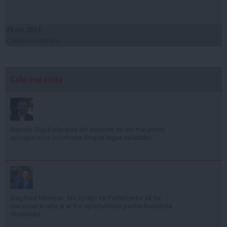
29 noi, 2014
Citeşte mai departe
Cele mai citite
Manole: După plecarea din minister, nu am mai primit
aproape nicio informație despre legea salarizării
Siegfried Mureșan: Mă aștept ca Parlamentul să fie
convocat în iulie și ar fi o oportunitate pentru învestirea
Guvernului