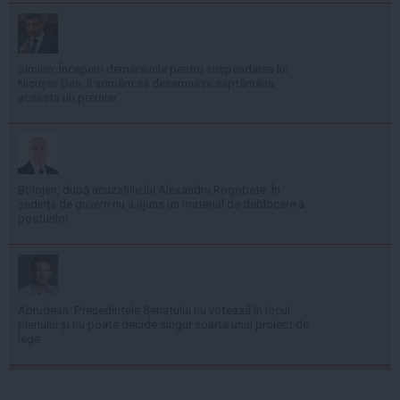
Simion: Începem demersurile pentru suspendarea lui
Nicușor Dan; îl somăm să desemneze săptămâna
aceasta un premier
Bolojan, după acuzațiile lui Alexandru Rogobete: În
ședința de guvern nu a ajuns un material de deblocare a
posturilor
Abrudean: Președintele Senatului nu votează în locul
plenului și nu poate decide singur soarta unui proiect de
lege