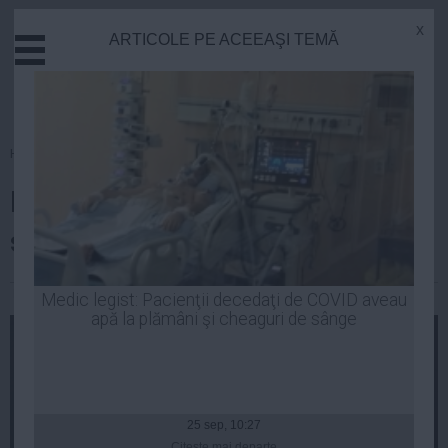
x
ARTICOLE PE ACEEAŞI TEMĂ
Actual
Economie
Justitie
Externe
Homepage
»
Politica
Educatie
Ion Cristoiu a DEZVĂLUIT planul
Sanatate
Stiinta
secret a lui Geoană şi Blaga
Tehnologie
Cultura
Laurentiu Panait
| 28 noi, 2014
Medic legist: Pacienţii decedaţi de COVID aveau
apă la plămâni şi cheaguri de sânge
Mediu
Life
Politica
Guvern
25 sep, 10:27
Citeşte mai departe