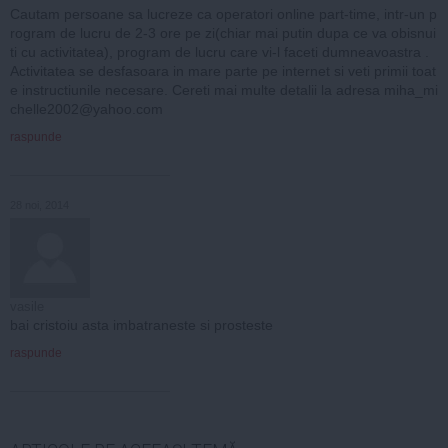
Cautam persoane sa lucreze ca operatori online part-time, intr-un p
rogram de lucru de 2-3 ore pe zi(chiar mai putin dupa ce va obisnui
ti cu activitatea), program de lucru care vi-l faceti dumneavoastra .
Activitatea se desfasoara in mare parte pe internet si veti primii toat
e instructiunile necesare. Cereti mai multe detalii la adresa
miha_mi
chelle2002@yahoo.com
raspunde
28 noi, 2014
vasile
bai cristoiu asta imbatraneste si prosteste
raspunde