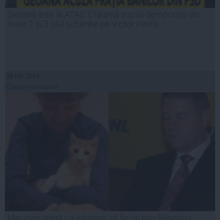
Geoană iese la ATAC: Cheamă social-democraţii din
liniile 2 şi 3 să-l schimbe pe Victor Ponta
28 noi, 2014
Citeşte mai departe
Macovei speră ca Iohannis să fie un nou Băsescu