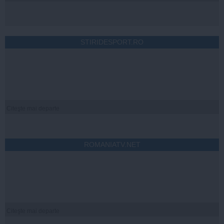
STIRIDESPORT.RO
Citeşte mai departe
ROMANIATV.NET
Citeşte mai departe