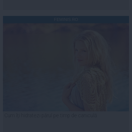
FEMINIS.RO
Cum îți hidratezi părul pe timp de caniculă