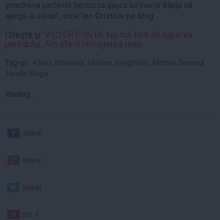
șmecheria perfectă pentru ca gașca lui Vasile Blaga să
ajungă la ciolan", scrie
Ion Cristoiu pe blog
.
Citeşte şi:
VICTOR PONTA: Nu mă tem de ruperea
partidului. Am oferit retragerea mea
Tag-uri:
Klaus Iohannis
,
Marian Vanghelie
,
Mircea Geoană
,
Vasile Blaga
loading...
share
share
tweet
pin it