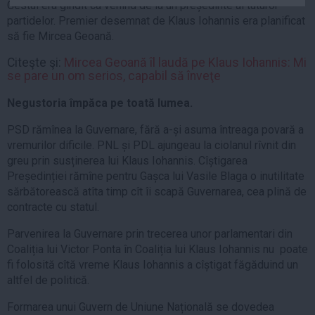
Gestul era gîndit ca venind de la un președinte al tuturor
Auto
partidelor. Premier desemnat de Klaus Iohannis era planificat
Sport
să fie Mircea Geoană.
Handbal
Citeşte şi:
Mircea Geoană îl laudă pe Klaus Iohannis: Mi
se pare un om serios, capabil să înveţe
Box
Negustoria împăca pe toată lumea.
Baschet
Tenis
PSD rămînea la Guvernare, fără a-și asuma întreaga povară a
vremurilor dificile. PNL și PDL ajungeau la ciolanul rîvnit din
Alte sporturi
greu prin susținerea lui Klaus Iohannis. Cîștigarea
Life
Președinției rămîne pentru Gașca lui Vasile Blaga o inutilitate
sărbătorească atîta timp cît îi scapă Guvernarea, cea plină de
Funny
contracte cu statul.
Travel
Parvenirea la Guvernare prin trecerea unor parlamentari din
Stil de viata
Coaliția lui Victor Ponta în Coaliția lui Klaus Iohannis nu poate
fi folosită cîtă vreme Klaus Iohannis a cîștigat făgăduind un
altfel de politică.
Formarea unui Guvern de Uniune Națională se dovedea