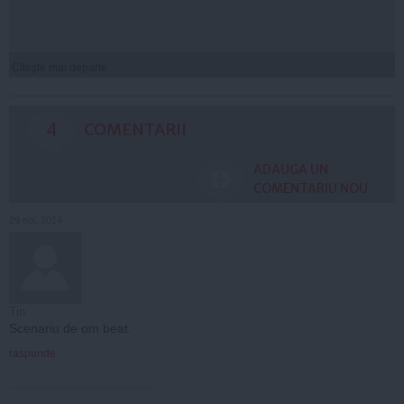
Citeşte mai departe
4
COMENTARII
ADAUGA UN
COMENTARIU NOU
29 noi, 2014
Tin
Scenariu de om beat.
raspunde