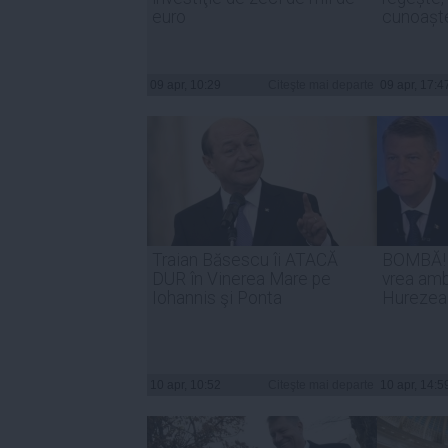
euro
cunoașt
09 apr, 10:29
Citeşte mai departe
09 apr, 17:4
Traian Băsescu îi ATACĂ
BOMBĂ! K
DUR în Vinerea Mare pe
vrea amb
Iohannis şi Ponta
Hurezea
10 apr, 10:52
Citeşte mai departe
10 apr, 14:5