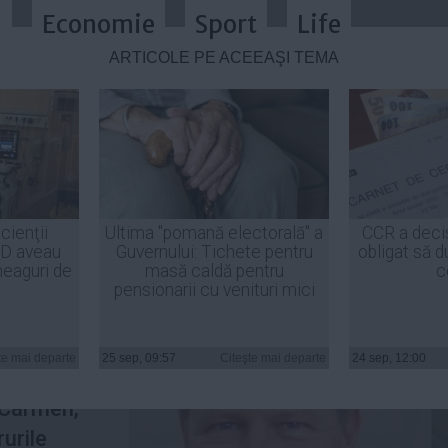
a
Economie
Sport
Life
ARTICOLE PE ACEEAŞI TEMĂ
verea acumulată de Iohannis: A vâ
cienţii
Ultima "pomană electorală" a
CCR a deci
ID aveau
Guvernului: Tichete pentru
obligat să d
heaguri de
masă caldă pentru
c
pensionarii cu venituri mici
tat în
tic nunta
te mai departe
25 sep, 09:57
Citeşte mai departe
24 sep, 12:00
 Klaus
, Carmen,
urile