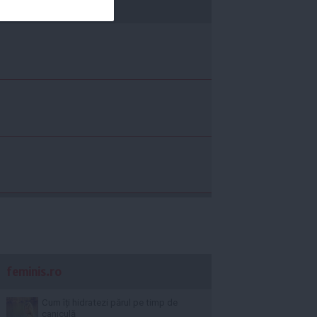
economica.net
feminis.ro
Cum îți hidratezi părul pe timp de
caniculă