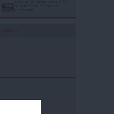
Consiliul Concurenţei: Doar 40% din
calea ferată din România este
electrificată
b365.ro