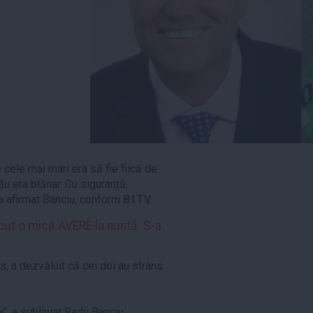
e cele mai mari era să fie fiică de
ău era blănar. Cu siguranță,
, a afirmat Banciu, conform
B1TV
.
cut o mică AVERE la nuntă. S-a
s, a dezvăluit că cei doi au strâns
”, a subliniat Radu Banciu.