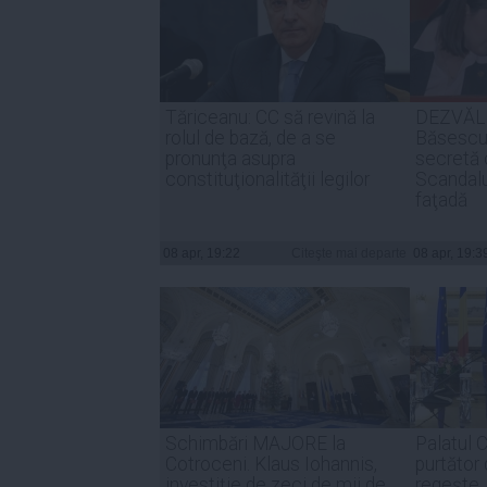
Tăriceanu: CC să revină la
DEZVĂL
rolul de bază, de a se
Băsescu 
pronunţa asupra
secretă 
constituţionalităţii legilor
Scandalul
faţadă
08 apr, 19:22
Citeşte mai departe
08 apr, 19:3
Schimbări MAJORE la
Palatul 
Cotroceni. Klaus Iohannis,
purtător 
investiţie de zeci de mii de
regește, 