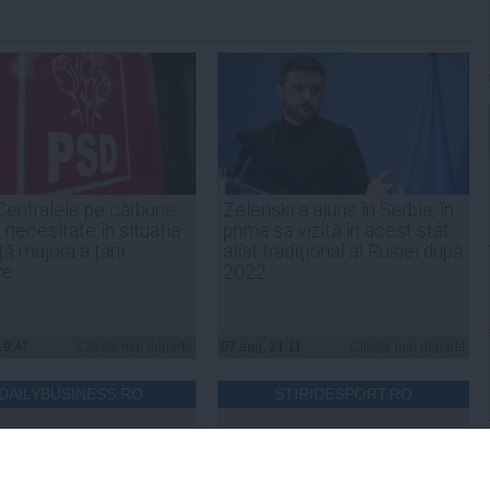
Centralele pe cărbune
Zelenski a ajuns în Serbia, în
 necesitate în situația
prima sa vizită în acest stat
ță majoră a țării
aliat tradițional al Rusiei după
re
2022
19:47
Citeşte mai departe
07 aug, 21:11
Citeşte mai departe
DAILYBUSINESS.RO
STIRIDESPORT.RO