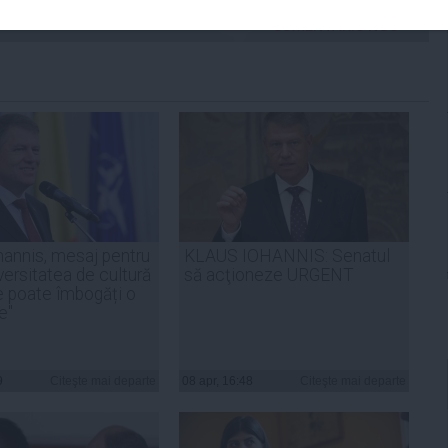
ADAUGA UN
COMENTARIU NOU
hannis, mesaj pentru
KLAUS IOHANNIS: Senatul
versitatea de cultură
să acţioneze URGENT
ie poate îmbogăți o
e"
9
Citeşte mai departe
08 apr, 16:48
Citeşte mai departe