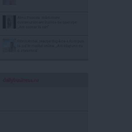
Alina Pușcău, mărturisire
cutremurătoare înainte de operație:
„Am cancer la sân”
Florin Ristei, reacție după ce a fost pus
la zid în mediul online: „Am răspuns cu
o statistică”
dailybusiness.ro