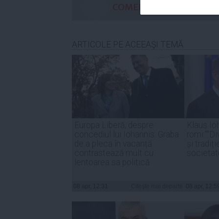
COMENTARII
ARTICOLE PE ACEEAŞI TEMĂ
Europa Liberă, despre
Klaus Io
concediul lui Iohannis: Graba
romi:""Di
de a pleca în vacanță
și tradiț
contrastează mult cu
societat
lentoarea sa politică
08 apr, 12:31
Citeşte mai departe
08 apr, 12:5