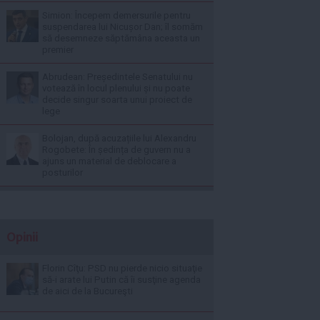
Simion: Începem demersurile pentru
suspendarea lui Nicușor Dan; îl somăm
să desemneze săptămâna aceasta un
premier
Abrudean: Președintele Senatului nu
votează în locul plenului și nu poate
decide singur soarta unui proiect de
lege
Bolojan, după acuzațiile lui Alexandru
Rogobete: În ședința de guvern nu a
ajuns un material de deblocare a
posturilor
Opinii
Florin Cîţu: PSD nu pierde nicio situaţie
să-i arate lui Putin că îi susţine agenda
de aici de la Bucureşti