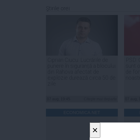
Ştirile orei
Ciprian Ciucu: Lucrările de
PSD: 
punere în siguranță a blocului
sunt o
din Rahova afectat de
de for
explozie durează circa 50 de
noast
zile
07 aug, 19:45
Citeşte mai departe
07 aug, 
ECONOMICA.NET
×