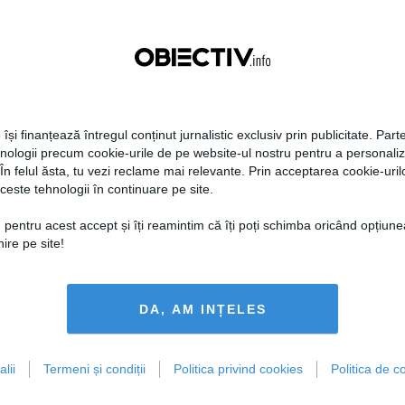
Citeşte mai departe
Citeşte mai departe
FEMINIS.RO
 își finanțează întregul conținut jurnalistic exclusiv prin publicitate. Parte
hnologii precum cookie-urile de pe website-ul nostru pentru a personali
 În felul ăsta, tu vezi reclame mai relevante. Prin acceptarea cookie-urilo
ceste tehnologii în continuare pe site.
 pentru acest accept și îți reamintim că îți poți schimba oricând opțiune
i hidratezi părul pe
ire pe site!
de caniculă
DA, AM INȚELES
Citeşte mai departe
lii
Termeni și condiții
Politica privind cookies
Politica de co