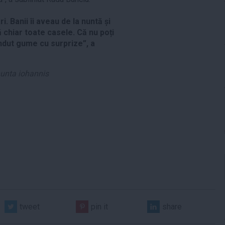
. Banii îi aveau de la nuntă și
ă chiar toate casele. Că nu poți
ândut gume cu surprize”, a
unta iohannis
tweet
pin it
share