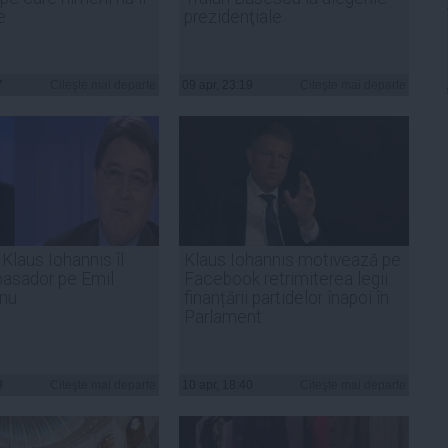
e
prezidenţiale
7
Citeşte mai departe
09 apr, 23:19
Citeşte mai departe
laus Iohannis îl
Klaus Iohannis motivează pe
asador pe Emil
Facebook retrimiterea legii
nu
finanțării partidelor înapoi în
Parlament
9
Citeşte mai departe
10 apr, 18:40
Citeşte mai departe