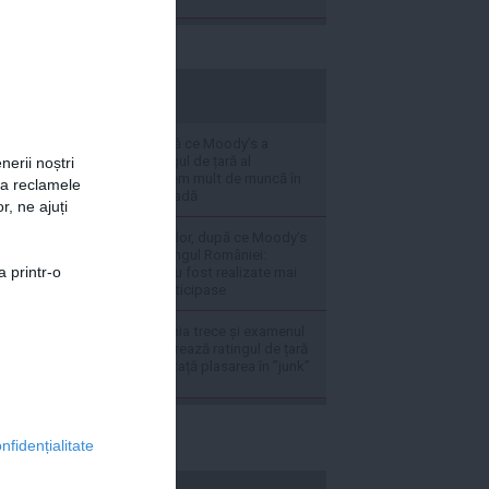
stiripesurse.ro
Nicușor Dan, după ce Moody’s a
reconfirmat rantigul de țară al
nerii noștri
României: Mai avem mult de muncă în
za reclamele
următoarea perioadă
r, ne ajuți
Ministerul Finanțelor, după ce Moody’s
a reconfirmat ratingul României:
a printr-o
Măsurile fiscale au fost realizate mai
rapid decât se anticipase
BREAKING România trece și examenul
Moody’s: Se păstrează ratingul de țară
și se evită la mustață plasarea în ”junk”
nfidențialitate