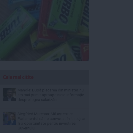
Cele mai citite
Manole: După plecarea din minister, nu
am mai primit aproape nicio informație
despre legea salarizării
Siegfried Mureșan: Mă aștept ca
Parlamentul să fie convocat în iulie și ar
fi o oportunitate pentru învestirea
Guvernului