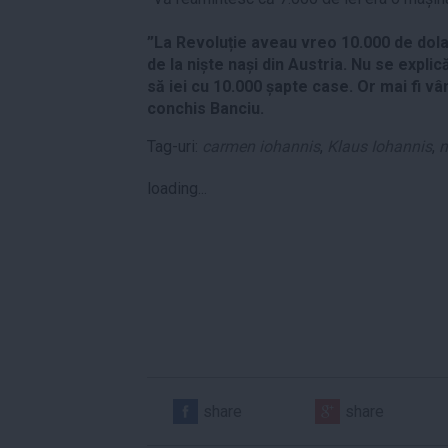
”La Revoluție aveau vreo 10.000 de dolari
de la niște nași din Austria. Nu se explic
să iei cu 10.000 șapte case. Or mai fi v
conchis Banciu.
Tag-uri:
carmen iohannis
,
Klaus Iohannis
,
n
loading...
share
share