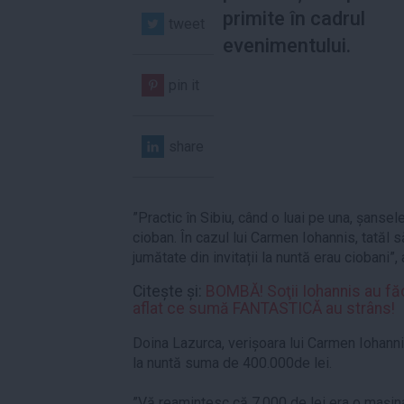
primite în cadrul
tweet
evenimentului.
pin it
share
”Practic în Sibiu, când o luai pe una, șansel
cioban. În cazul lui Carmen Iohannis, tatăl s
jumătate din invitații la nuntă erau ciobani”
Citește și:
BOMBĂ! Soţii Iohannis au fă
aflat ce sumă FANTASTICĂ au strâns!
Doina Lazurca, verișoara lui Carmen Iohanni
la nuntă suma de 400.000de lei.
”Vă reamintesc că 7.000 de lei era o mașina