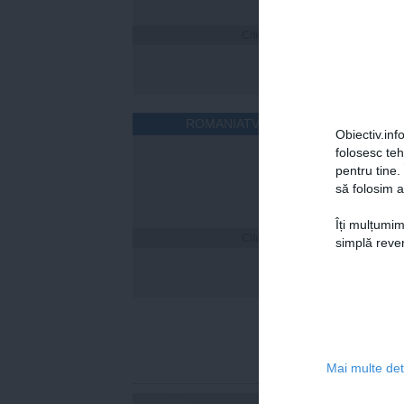
Citeşte mai departe
ROMANIATV.NET
Obiectiv.info
folosesc te
pentru tine.
să folosim a
Îți mulțumim
Citeşte mai departe
Cum îț
simplă reven
timp 
Mai multe deta