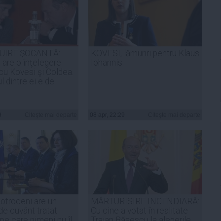
UIRE ŞOCANTĂ:
KOVESI, lămuriri pentru Klaus
are o înţelegere
Iohannis
cu Kovesi şi Coldea.
 dintre ei e de
9
Citeşte mai departe
08 apr, 22:29
Citeşte mai departe
Cotroceni are un
MĂRTURISIRE INCENDIARĂ:
de cuvânt tratat
Cu cine a votat în realitate
pe care nimeni nu îl
Traian Băsescu la alegerile