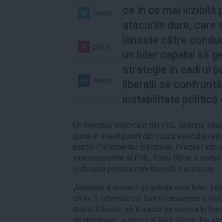
ce în ce mai vizibilă 
tweet
atacurile dure, care 
lansate către condu
pin it
un lider capabil să 
strategie în cadrul pa
share
liberalii se confrunt
instabilitate politică
Un membru important din PNL descrie situația
ajuns în acest punct din cauza eșecului răsu
pentru Parlamentul European. Prezent într-o
vicepreședinte al PNL, Radu Stroe, a vorbit
și despre politica non-liberală a acestuia.
„Iohannis a devenit găselnița unor lideri ju
să nu îi schimbe din funcții ca urmare a rez
dealul Sibiului, să îl aducă pe acesta în fru
de demitere”, a precizat Radu Stroe. De as