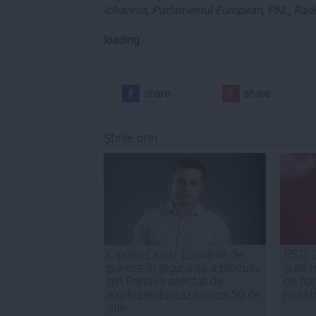
Iohannis
,
Parlamentul European
,
PNL
,
Radu
loading...
share
share
Ştirile orei
Ciprian Ciucu: Lucrările de
PSD: 
punere în siguranță a blocului
sunt o
din Rahova afectat de
de for
explozie durează circa 50 de
noast
zile