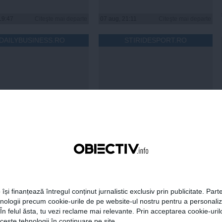
19:47
Citeşte mai departe
07 aug, 21:11
Citeşte mai departe
DAILYBUSINESS.RO
STIRIDESPORT.RO
Citeşte mai departe
Citeşte mai departe
FEMINIS.RO
 își finanțează întregul conținut jurnalistic exclusiv prin publicitate. Parte
hnologii precum cookie-urile de pe website-ul nostru pentru a personali
 În felul ăsta, tu vezi reclame mai relevante. Prin acceptarea cookie-urilo
i hidratezi părul pe
ceste tehnologii în continuare pe site.