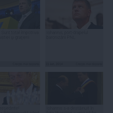
 Sunt total împotriva
Iohannis, port-drapelul
stiei şi graţierii
baronizării PNL
Citeşte mai departe
11 iun, 2014
Citeşte mai departe
președinte!
Iohannis s-a destăinuit în
: Băsescu uită când
faţa liberalilor – vrea să fie