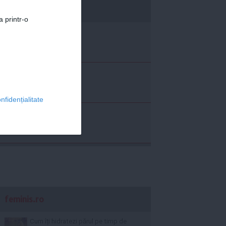
economica.net
a printr-o
nfidențialitate
feminis.ro
Cum îți hidratezi părul pe timp de