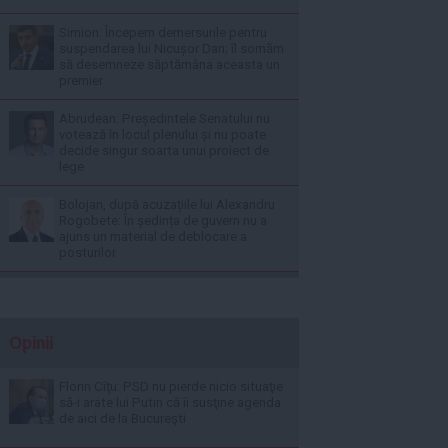
Simion: Începem demersurile pentru
suspendarea lui Nicușor Dan; îl somăm
să desemneze săptămâna aceasta un
premier
Abrudean: Președintele Senatului nu
votează în locul plenului și nu poate
decide singur soarta unui proiect de
lege
Bolojan, după acuzațiile lui Alexandru
Rogobete: În ședința de guvern nu a
ajuns un material de deblocare a
posturilor
Opinii
Florin Cîţu: PSD nu pierde nicio situaţie
să-i arate lui Putin că îi susţine agenda
de aici de la Bucureşti