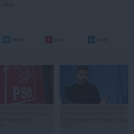
 Stroe
tweet
pin it
share
Centralele pe cărbune
Zelenski a ajuns în Serbia, în
 necesitate în situația
prima sa vizită în acest stat
ță majoră a țării
aliat tradițional al Rusiei după
re
2022