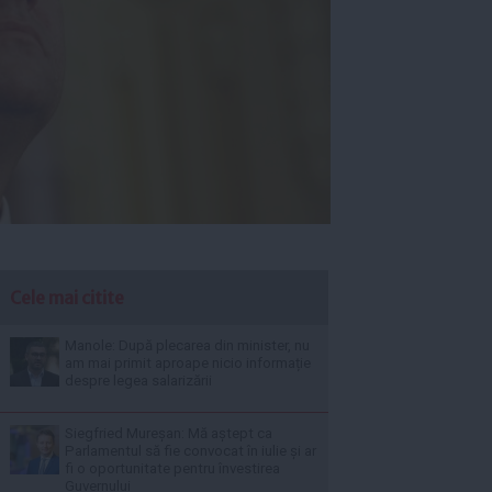
Cele mai citite
Manole: După plecarea din minister, nu
am mai primit aproape nicio informație
despre legea salarizării
Siegfried Mureșan: Mă aștept ca
Parlamentul să fie convocat în iulie și ar
fi o oportunitate pentru învestirea
Guvernului