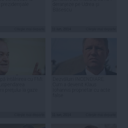
 prezidențiale
deranjeze pe Udrea și
Băsescu
Citeşte mai departe
11 iun, 2014
Citeşte mai departe
pă întâlnirea cu FMI:
Dezvăluiri INCENDIARE.
uspendarea
Cum a devenit Klaus
rii preţului la gaze
Iohannis proprietar cu acte
false
Citeşte mai departe
11 iun, 2014
Citeşte mai departe