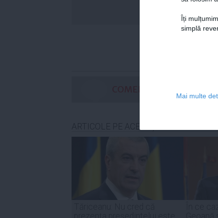
timp 
Îți mulțumim
simplă reven
COMENTARII
Mai multe deta
ARTICOLE PE ACEEAŞI TEMĂ
Tăriceanu: Nu cred că
În ce ca
prezenţa preşedintelui este
Geoană s