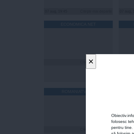
07 aug, 19:45
Citeşte mai departe
07 aug, 
ECONOMICA.NET
×
Citeşte mai departe
ROMANIATV.NET
Obiectiv.info
folosesc te
pentru tine.
Citeşte mai departe
Cum îț
să folosim a