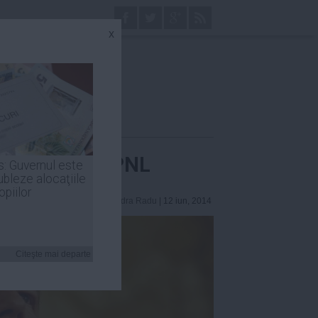
x
ta baronilor PNL
s: Guvernul este
ubleze alocaţiile
opiilor
Alexandra Radu
| 12 iun, 2014
Citeşte mai departe