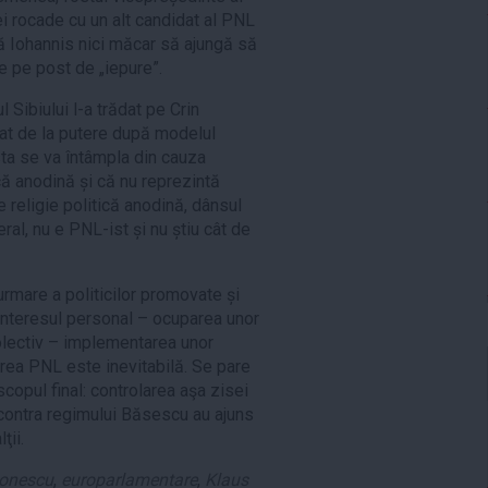
 rocade cu un alt candidat al PNL
că Iohannis nici măcar să ajungă să
e pe post de „iepure”.
 Sibiului l-a trădat pe Crin
rat de la putere după modelul
ta se va întâmpla din cauza
ică anodină și că nu reprezintă
 religie politică anodină, dânsul
al, nu e PNL-ist și nu știu cât de
urmare a politicilor promovate și
interesul personal – ocuparea unor
colectiv – implementarea unor
erea PNL este inevitabilă. Se pare
scopul final: controlarea aşa zisei
 contra regimului Băsescu au ajuns
ţii.
tonescu
,
europarlamentare
,
Klaus