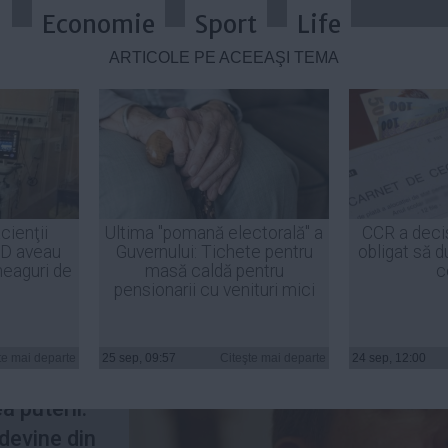
a
Economie
Sport
Life
ARTICOLE PE ACEEAŞI TEMĂ
l pe rană - Iohannis este marione
cienţii
Ultima "pomană electorală" a
CCR a deci
ID aveau
Guvernului: Tichete pentru
obligat să d
heaguri de
masă caldă pentru
c
pensionarii cu venituri mici
eral se
ulbere din
te mai departe
25 sep, 09:57
Citeşte mai departe
24 sep, 12:00
nterior în
a puterii.
 devine din