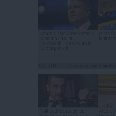
Iohannis: Dacă vreo instanţă
Iohannis:
constată că sunt
legii amni
incompatibil, voi renunţa la
funcţia publică
11 iun, 2014
Citeşte mai departe
11 iun, 2014
Politrucul Cotrocenilor,
Atac la 
Sebastian Lăzăroiu - viitorul
Berceanu