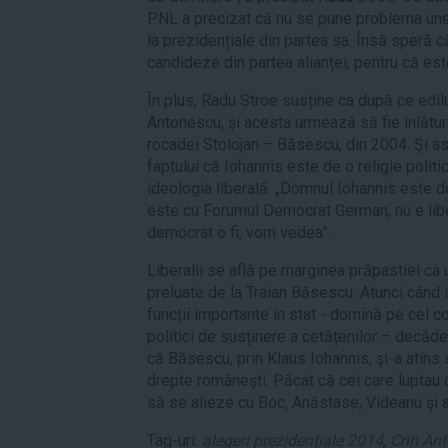
PNL a precizat că nu se pune problema unei
la prezidențiale din partea sa. Însă speră 
candideze din partea alianței, pentru că est
În plus, Radu Stroe susține ca după ce edilul
Antonescu, și acesta urmează să fie înlătu
rocadei Stolojan – Băsescu, din 2004. Și as
faptului că Iohannis este de o religie polit
ideologia liberală. „Domnul Iohannis este de
este cu Forumul Democrat German, nu e liber
democrat o fi, vom vedea”.
Liberalii se află pe marginea prăpastiei ca 
preluate de la Traian Băsescu. Atunci când 
funcții importante în stat - domină pe cel 
politici de susținere a cetățenilor – decăd
că Băsescu, prin Klaus Iohannis, şi-a atins 
drepte româneşti. Păcat că cei care luptau
să se alieze cu Boc, Anăstase, Videanu şi al
Tag-uri:
alegeri prezidențiale 2014
,
Crin An