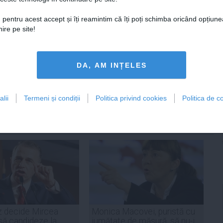
de caniculă
 pentru acest accept și îți reamintim că îți poți schimba oricând opțiune
ire pe site!
Citeşte mai departe
DA, AM INȚELES
ADAUGA UN
COMENTARIU NOU
lii
Termeni și condiții
Politica privind cookies
Politica de co
z decide Mircea
Monica Macovei, puristă cu
ă candideze la
jumătate de măsură, să nu-i