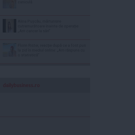
caniculă
Alina Pușcău, mărturisire
cutremurătoare înainte de operație:
„Am cancer la sân”
Florin Ristei, reacție după ce a fost pus
la zid în mediul online: „Am răspuns cu
o statistică”
dailybusiness.ro