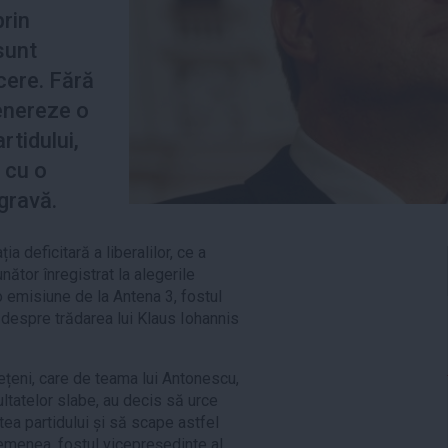
prin
sunt
cere. Fără
genereze o
rtidului,
ă cu o
 gravă.
 deficitară a liberalilor, ce a
nător înregistrat la alegerile
 emisiune de la Antena 3, fostul
 despre trădarea lui Klaus Iohannis
dețeni, care de teama lui Antonescu,
ultatelor slabe, au decis să urce
ntea partidului și să scape astfel
emenea, fostul vicepreședinte al