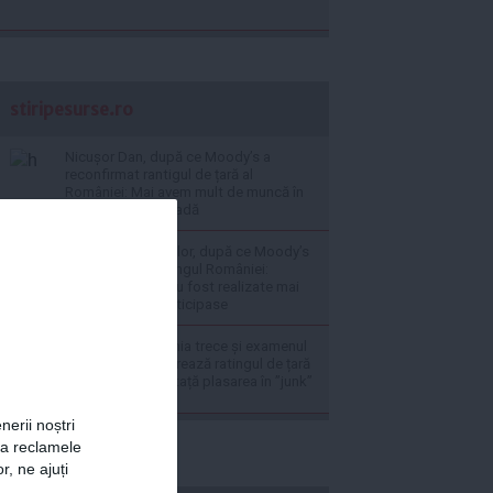
stiripesurse.ro
Nicușor Dan, după ce Moody’s a
reconfirmat rantigul de țară al
României: Mai avem mult de muncă în
următoarea perioadă
Ministerul Finanțelor, după ce Moody’s
a reconfirmat ratingul României:
Măsurile fiscale au fost realizate mai
rapid decât se anticipase
BREAKING România trece și examenul
Moody’s: Se păstrează ratingul de țară
și se evită la mustață plasarea în ”junk”
nerii noștri
za reclamele
r, ne ajuți