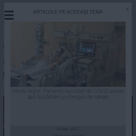
x
ARTICOLE PE ACEEAŞI TEMĂ
Actual
Economie
Justitie
Externe
Homepage
»
Fotbal
Educatie
Steaua a A RATAT calificarea în
Sanatate
Stiinta
grupele Ligii Campionilor
Tehnologie
Cultura
Andreea Mihai
| 28 aug, 2014
Medic legist: Pacienţii decedaţi de COVID aveau
apă la plămâni şi cheaguri de sânge
Mediu
Life
Politica
Guvern
25 sep, 10:27
Citeşte mai departe