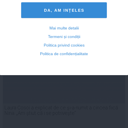
DA, AM INȚELES
Mai multe detalii
Termeni și condiții
Politica privind cookies
Politica de confidențialitate
Laura Cosoi a explicat de ce și-a numit a cincea fiică
Nina. „Am știut că i se potrivește”