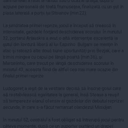
Sânmărtean a ratat la rândul său o ocazie uriaşă, după o
acţiune personală de toată frumuseţea, finalizată cu un şut în
plasa laterală a porţii lui Stoianov (min.22).
La jumătatea primei reprize, jocul a început să crească în
intensitate, gazdele forţând deschiderea scorului. În minutul
32, portarul Arlauskis a avut o altă intervenţie excelentă la
şutul din lovitură liberă al lui Espinho. Bulgarii se menţin în
atac şi ratează alte două bune oportunităţi prin Bezjak, care a
trimis mingea cu capul pe lângă poartă (min.36), şi
Marcelinho, care trecut pe lângă deschiderea scorului în
minutul 43, aceasta fiind de altfel cea mai mare ocazie din
finalul primei reprize.
Ludogoreţ a ieşit de la vestiare decisă să înscrie golul care
să restabilească egalitatea la general, însă Steaua a reuşit
să tempereze elanul ofensiv al gazdelor din debutul reprizei
secunde, în care s-a făcut remarcat olandezul Misidjan.
În minutul 52, centralul a fost obligat să întrerupă jocul pentru
câteva momente, după ce un suporter purtând un drapel