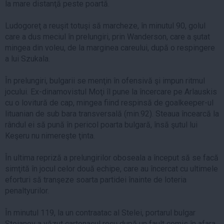
la mare distanţă peste poartă.
Ludogoreţ a reuşit totuşi să marcheze, în minutul 90, golul
care a dus meciul în prelungiri, prin Wanderson, care a şutat
mingea din voleu, de la marginea careului, după o respingere
a lui Szukala.
În prelungiri, bulgarii se menţin în ofensivă şi impun ritmul
jocului. Ex-dinamovistul Moţi îl pune la încercare pe Arlauskis
cu o lovitură de cap, mingea fiind respinsă de goalkeeper-ul
lituanian de sub bara transversală (min.92). Steaua încearcă la
rândul ei să pună în pericol poarta bulgară, însă şutul lui
Keşeru nu nimereşte ţinta.
În ultima repriză a prelungirilor oboseala a început să se facă
simţită în jocul celor două echipe, care au încercat cu ultimele
eforturi să tranşeze soarta partidei înainte de loteria
penaltyurilor.
În minutul 119, la un contraatac al Stelei, portarul bulgar
Stoianov a văzut cartonaşul roşu după un fault comis în afara