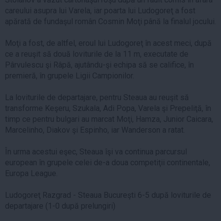
careului asupra lui Varela, iar poarta lui Ludogoreţ a fost
apărată de fundaşul român Cosmin Moţi până la finalul jocului.
Moţi a fost, de altfel, eroul lui Ludogoreţ în acest meci, după
ce a reuşit să două loviturile de la 11 m, executate de
Pârvulescu şi Râpă, ajutându-şi echipa să se califice, în
premieră, în grupele Ligii Campionilor.
La loviturile de departajare, pentru Steaua au reuşit să
transforme Keşeru, Szukala, Adi Popa, Varela şi Prepeliţă, în
timp ce pentru bulgari au marcat Moţi, Hamza, Junior Caicara,
Marcelinho, Diakov şi Espinho, iar Wanderson a ratat.
În urma acestui eşec, Steaua îşi va continua parcursul
european în grupele celei de-a doua competiţii continentale,
Europa League.
Ludogoreţ Razgrad - Steaua Bucureşti 6-5 după loviturile de
departajare (1-0 după prelungiri)