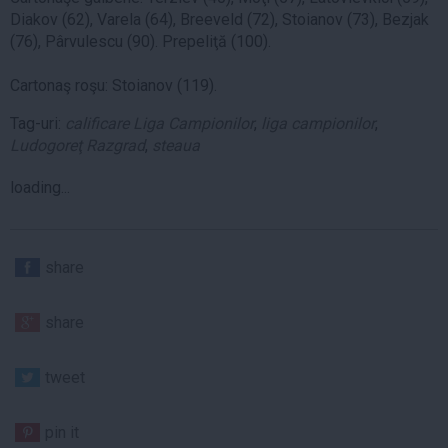
Diakov (62), Varela (64), Breeveld (72), Stoianov (73), Bezjak
(76), Pârvulescu (90). Prepeliţă (100).
Cartonaş roşu: Stoianov (119).
Tag-uri:
calificare Liga Campionilor
,
liga campionilor
,
Ludogoreţ Razgrad
,
steaua
loading...
share
share
tweet
pin it