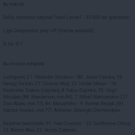
Au marcat:
Sofia, stadionul naţional 'Vasil Levski' - 35.000 de spectatori
Liga Campionilor, play-off (manşa secundă)
În tur: 0-1
Au evoluat echipele:
Ludogoreţ: 21. Vladislav Stoianov - 80. Junior Caicara, 55.
Georgi Terziev 27. Cosmin Moţi, 25. Iordan Minev - 18.
Svetoslav Diakov (căpitan), 8. Fabio Espinho, 93. Virgil
Misidjan (88. Wanderson, min.84), 7. Mihail Aleksandrov (17.
Dani Abalo, min.77), 84. Marcelinho - 9. Roman Bezjak (99.
Hamza Younes, min.77). Antrenor: Gheorghi Dermendjiev.
Rezerve neutilizate: 91. Ivan Cvorovic - 20. Guillherme Choco,
12. Anicet Abel, 23. Hristo Zlatinski.