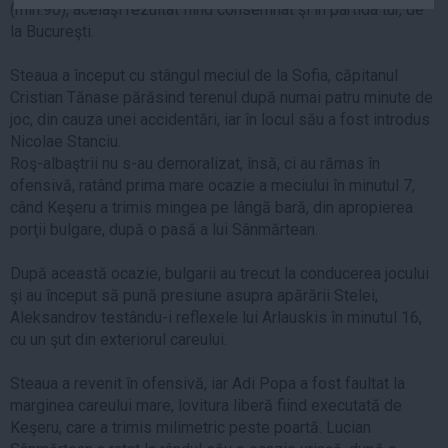
(min.90), acelaşi rezultat fiind consemnat şi în partida tur, de
Auto
la Bucureşti.
Sport
Steaua a început cu stângul meciul de la Sofia, căpitanul
Handbal
Cristian Tănase părăsind terenul după numai patru minute de
Box
joc, din cauza unei accidentări, iar în locul său a fost introdus
Nicolae Stanciu.
Baschet
Roş-albaştrii nu s-au demoralizat, însă, ci au rămas în
Tenis
ofensivă, ratând prima mare ocazie a meciului în minutul 7,
când Keşeru a trimis mingea pe lângă bară, din apropierea
Alte sporturi
porţii bulgare, după o pasă a lui Sânmărtean.
Life
După această ocazie, bulgarii au trecut la conducerea jocului
Funny
şi au început să pună presiune asupra apărării Stelei,
Travel
Aleksandrov testându-i reflexele lui Arlauskis în minutul 16,
Stil de viata
cu un şut din exteriorul careului.
Steaua a revenit în ofensivă, iar Adi Popa a fost faultat la
marginea careului mare, lovitura liberă fiind executată de
Keşeru, care a trimis milimetric peste poartă. Lucian