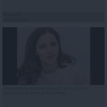
05 aug, 18:40
Citeşte mai departe
Partenera preşedintelui Nicuşor Dan îşi publică
declaraţiile de avere şi de interese