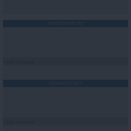
STIRIDESPORT.RO
Citeşte mai departe
ROMANIATV.NET
Citeşte mai departe