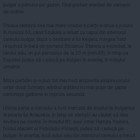
bulgar a pătruns pe gazon, fiind preluat imediat de oamenii
de ordine.
Steaua ratează cea mai mare ocazie a părţii a doua a jocului
în minutul 63, când Szukala a reluat cu capul din interiorul
careului bulgar, după o centrare a lui Keşeru, mingea fiind
respinsă în bară de portarul Stoianov. Stanciu a expediat, la
rândul său, un şut periculos de la 20 m (min.69), în timp ce
Espinho putea să-i aducă pe bulgari în avantaj, în minutul
următor.
Miza partidei şi-a pus tot mai mult amprenta asupra jocului
celor două formaţii, arbitrul arătând nu mai puţin de şapte
cartonaşe galbene în repriza secundă.
Ultima parte a meciului a fost marcată de asalturile bulgarilor
la poarta lui Arlauskis, în timp ce steliştii au căutat să dea
lovitura pe contre. În minutul 83, noul intrat Hamza Younes,
fostul atacant al Petrolului Ploieşti, putea să-i aducă pe
bulgari în avantaj, însă şutul său din interiorul careului a trecut