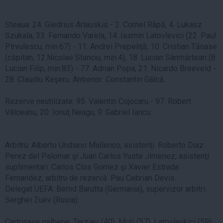
Steaua: 24. Giedrius Arlauskis - 2. Cornel Râpă, 4. Lukasz
Szukala, 33. Fernando Varela, 14. Iasmin Latovlevici (22. Paul
Pîrvulescu, min.67) - 11. Andrei Prepeliţă, 10. Cristian Tănase
(căpitan, 12.Nicolae Stanciu, min.4), 18. Lucian Sânmărtean (8.
Lucian Filip, min.83) - 77. Adrian Popa, 21. Nicardo Breeveld -
28. Claudiu Keşeru. Antrenor: Constantin Gâlcă.
Rezerve neutilizate: 95. Valentin Cojocaru - 97. Robert
Vâlceanu, 20. Ionuţ Neagu, 9. Gabriel Iancu.
Arbitru: Alberto Undiano Mallenco, asistenţi: Roberto Diaz
Perez del Palomar şi Juan Carlos Yuste Jimenez, asistenţi
suplimentari: Carlos Clos Gomez şi Xavier Estrada
Fernandez, arbitru de rezervă: Pau Cebrian Devis.
Delegat UEFA: Bernd Barutta (Germania), supervizor arbitri:
Serghei Zuev (Rusia).
Cartonaşe galbene: Terziev (40), Moţi (57), Latovlevkici (59),