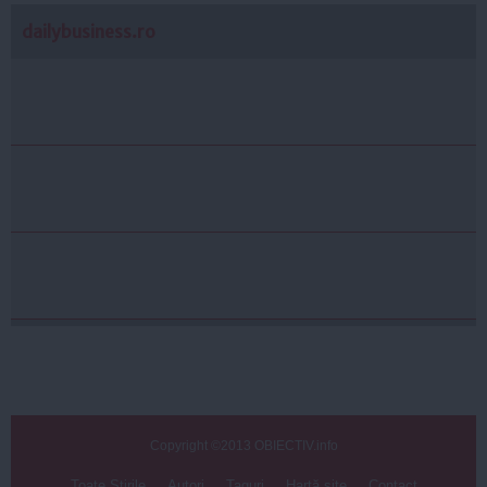
dailybusiness.ro
Copyright ©2013 OBIECTIV.info
Toate Ştirile
Autori
Taguri
Hartă site
Contact