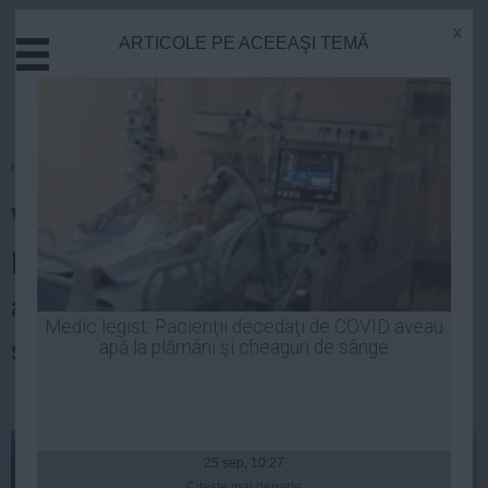
x
ARTICOLE PE ACEEAŞI TEMĂ
Actual
Economie
Justitie
Externe
Homepage
»
Politica
Educatie
Victor Ponta: Declaraţiile lui
Sanatate
Stiinta
Băsescu privind un eventual
Tehnologie
ajutor armat pentru Ucraina
Cultura
Medic legist: Pacienţii decedaţi de COVID aveau
sunt iresponsabile
apă la plămâni şi cheaguri de sânge
Mediu
Life
Laurentiu Panait
| 04 sep, 2014
Politica
Guvern
25 sep, 10:27
Citeşte mai departe