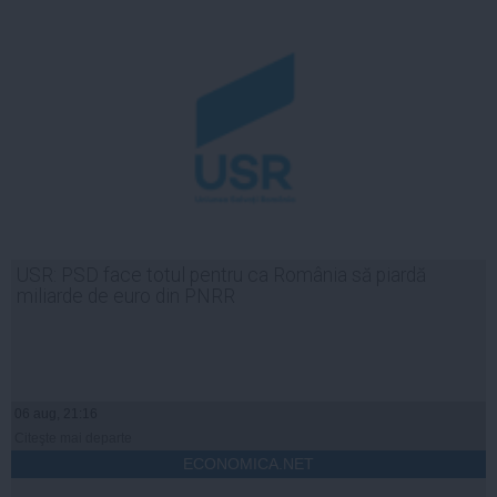
USR: PSD face totul pentru ca România să piardă
miliarde de euro din PNRR
06 aug, 21:16
Citeşte mai departe
ECONOMICA.NET