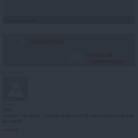
Citeşte mai departe
1
COMENTARII
ADAUGA UN
COMENTARIU NOU
05 sep, 2014
tadeus
Esti
dus rau "mai draga" vorbesti ca Iliescu in 91 cind cu lovitura de stat
din URSS
raspunde