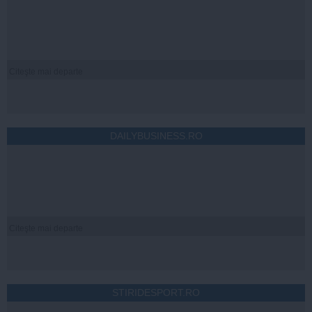
Citeşte mai departe
DAILYBUSINESS.RO
Citeşte mai departe
STIRIDESPORT.RO