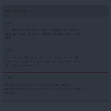
stiripesurse.ro
Testele pe oameni continuă: Cercetătorii susțin că au
găsit noi beneficii surprinzătoare ale medicamentelor
GLP
Ucrainenii din România au dus "șmecheria" la un alt
nivel. Metoda prin care păcălesc oamenii să le dea bani
/ Poliția Capitalei a intrat pe fir
Schimbare majoră ce îi vizează pe utilizatorii de
trotinete electrice: ce prevede noua formă a proiectului
de lege