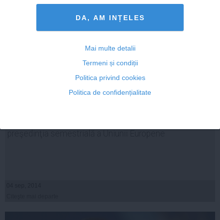
DA, AM INȚELES
Mai multe detalii
Termeni și condiții
Politica privind cookies
Politica de confidențialitate
Victor Ponta: Peste cinci ani mă văd asigurând
preşedinţia semestrială a Uniunii Europene
04 sep, 2014
Citeşte mai departe