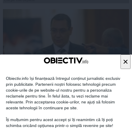
×
Obiectiv.info își finanțează întregul conținut jurnalistic exclusiv
Victor Ponta: Niciodată nu s-a vorbit ca România să
prin publicitate. Partenerii noștri folosesc tehnologii precum
aibă portofoliul de ajutor umanitar
cookie-urile de pe website-ul nostru pentru a personaliza
reclamele pentru tine. În felul ăsta, tu vezi reclame mai
relevante. Prin acceptarea cookie-urilor, ne ajuți să folosim
aceste tehnologii în continuare pe site.
Îți mulțumim pentru acest accept și îți reamintim că îți poți
04 sep, 2014
schimba oricând opțiunea printr-o simplă revenire pe site!
Citeşte mai departe