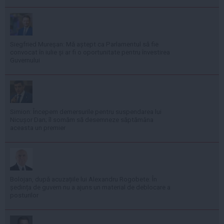
Siegfried Mureșan: Mă aștept ca Parlamentul să fie
convocat în iulie și ar fi o oportunitate pentru învestirea
Guvernului
Simion: Începem demersurile pentru suspendarea lui
Nicușor Dan; îl somăm să desemneze săptămâna
aceasta un premier
Bolojan, după acuzațiile lui Alexandru Rogobete: În
ședința de guvern nu a ajuns un material de deblocare a
posturilor