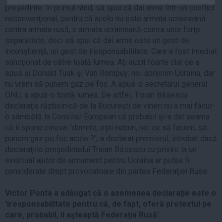
preşedinte. În primul rând, să spui că dai arme într-un conflict
Auto
neconvenţional, pentru că acolo nu este armata ucraineană
Sport
contra armata rusă, e armata ucraineană contra unor forţe
separatiste, deci să spui că dai arme este un gest de
Handbal
inconştienţă, un gest de iresponsabilitate. Care a fost imediat
Box
sancţionat de către toată lumea. Aţi auzit foarte clar ce a
spus şi Donald Tusk şi Van Rompuy: noi sprijinim Ucraina, dar
Baschet
nu vrem să punem gaz pe foc. A spus-o secretarul general
Tenis
ONU, a spus-o toată lumea. De altfel, Traian Băsescu
Alte sporturi
declaraţia războinică de la Bucureşti de vineri nu a mai făcut-
o sâmbătă la Consiliul European că probabil şi-a dat seama
Life
că îi spune cineva: 'domn'e, eşti nebun, noi ce să facem, să
Funny
punem gaz pe foc acolo ?'', a declarat premierul, întrebat dacă
declaraţiile preşedintelui Traian Băsescu cu privire la un
Travel
eventual ajutor de armament pentru Ucraina ar putea fi
Stil de viata
considerate drept provocatoare din partea Federaţiei Ruse.
Victor Ponta a adăugat că o asemenea declaraţie este o
'iresponsabilitate pentru că, de fapt, oferă pretextul pe
care, probabil, îl aşteaptă Federaţia Rusă'.