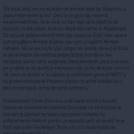
'Să zică: 'iată, noi ne apărăm de armele date de Băsescu şi
atunci intervenim şi noi'. Deci e un gest de maximă
iresponsabilitate, nu ai voie să faci aşa ceva până nu te
consulţi cu toţi aliaţii. Inclusiv dacă dăm arme în Afganistan.
Să ştiţi că este un Acord între toţi aliaţii, cu SUA, care spune
cum pregătim Armata afgană, sau cum pregătim Armata
irakiană. Nu se trezeşte unul singur să spună ceva şi a doua
zi să ia înapoi. Eu cred că preşedintele României are
obligaţia, atunci când vorbeşte, când deschide gura, mai ales
pe probleme de politică internaţională să fie absolut convins
că ceea ce spune el va spune şi secretarul general NATO şi
cu primul-ministru al Poloniei pentru că altfel arătăm ca o
ţară neserioasă', a mai declarat premierul.
Preşedintele Traian Băsescu a declarat vinerea trecută
înainte de plecarea la Consiliul European că va susţine la
reuniunea liderilor europeni sprijinirea Ucrainei cu
echipamente militare pentru ca această ţară să poată face
faţă agresiunii Federaţiei Ruse, cât şi o nouă etapă de
sancţiuni pentru Rusia.