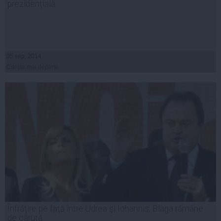
prezidenţială
05 sep, 2014
Citeşte mai departe
Înfrăţire pe faţă între Udrea şi Iohannis, Blaga rămâne
de căruţă