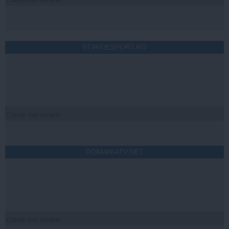
STIRIDESPORT.RO
Citeşte mai departe
ROMANIATV.NET
Citeşte mai departe