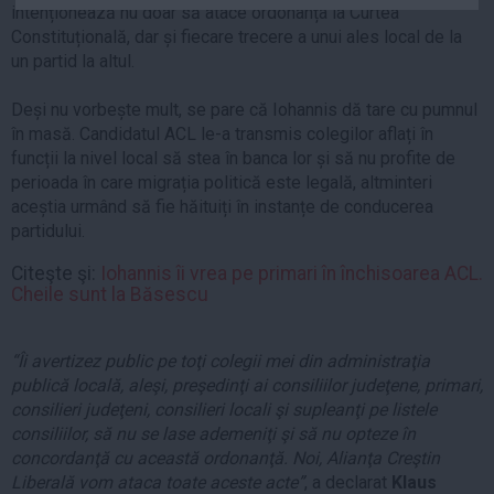
intenționează nu doar să atace ordonanța la Curtea
Auto
Constituțională, dar și fiecare trecere a unui ales local de la
Sport
un partid la altul.
Handbal
Deși nu vorbește mult, se pare că Iohannis dă tare cu pumnul
Box
în masă. Candidatul ACL le-a transmis colegilor aflați în
funcții la nivel local să stea în banca lor și să nu profite de
Baschet
perioada în care migrația politică este legală, altminteri
Tenis
aceștia urmând să fie hăituiți în instanțe de conducerea
Alte sporturi
partidului.
Life
Citeşte şi:
Iohannis îi vrea pe primari în închisoarea ACL.
Cheile sunt la Băsescu
Funny
Travel
“Îi avertizez public pe toţi colegii mei din administraţia
Stil de viata
publică locală, aleşi, preşedinţi ai consiliilor judeţene, primari,
consilieri judeţeni, consilieri locali şi supleanţi pe listele
consiliilor, să nu se lase ademeniţi şi să nu opteze în
concordanţă cu această ordonanţă. Noi, Alianţa Creştin
Liberală vom ataca toate aceste acte”
, a declarat
Klaus