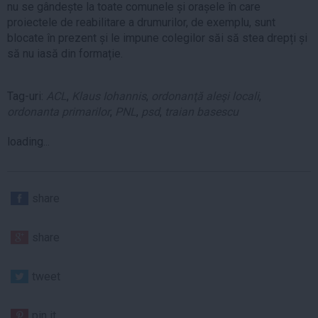
nu se gândește la toate comunele și orașele în care
proiectele de reabilitare a drumurilor, de exemplu, sunt
blocate în prezent și le impune colegilor săi să stea drepți și
să nu iasă din formație.​
Tag-uri:
ACL
,
Klaus Iohannis
,
ordonanţă aleşi locali
,
ordonanta primarilor
,
PNL
,
psd
,
traian basescu
loading...
share
share
tweet
pin it