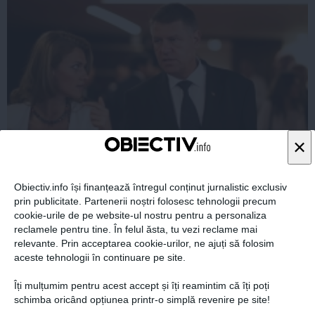
×
Adevărata problemă în cazul “Iohannis la Grivco”
Obiectiv.info își finanțează întregul conținut jurnalistic exclusiv
prin publicitate. Partenerii noștri folosesc tehnologii precum
cookie-urile de pe website-ul nostru pentru a personaliza
reclamele pentru tine. În felul ăsta, tu vezi reclame mai
relevante. Prin acceptarea cookie-urilor, ne ajuți să folosim
aceste tehnologii în continuare pe site.
04 sep, 2014
Citeşte mai departe
Îți mulțumim pentru acest accept și îți reamintim că îți poți
schimba oricând opțiunea printr-o simplă revenire pe site!