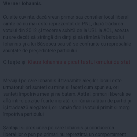
Werner Iohannis.
Cu alte cuvinte, dacă vreun primar sau consilier local liberal
simte că nu mai este reprezentat de PNL, după trădarea
votului din 2012 și trecerea subită de la USL la ACL, acesta
nu are decât să strângă din dinți și să rămână în barca lui
Iohannis și a lui Băsescu sau să se confrunte cu represaliile
anunțate de președintele partidului.
Citeşte şi:
Klaus Iohannis a picat testul omului de stat
Mesajul pe care Iohannis îl transmite aleșilor locali este
următorul: ori sunteți cu mine și faceți cum spun eu, ori
sunteți împotriva mea și ne batem. Astfel, primarii liberali se
află într-o poziție foarte ingrată: ori rămân alături de partid și
își trădează alegătorii, ori rămân fideli votului primit și merg
împotriva partidului.
Șantajul și presiunea pe care Iohannis și conducerea
liberalilor o pun pe primari nu reprezintă un comportament