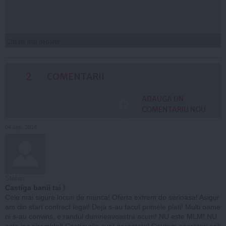
Citeşte mai departe
2
COMENTARII
ADAUGA UN
COMENTARIU NOU
04 sep, 2014
Stefan
Castiga banii tai !
Cele mai sigure locuri de munca! Oferta extrem de serioasa! Asigur
am din start contract legal! Deja s-au facut primele plati! Multi oame
ni s-au convins, e randul dumneavoastra acum! NU este MLM! NU
este joc piramidal! Castigurile sunt garantate! Cautam operatori onli