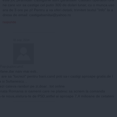
ne care vor sa castige cel putin 300 de dolari lunar, cu o munca uso
ara de 3 ore pe zi! Pentru a va oferi detalii, trimiteti textul "Info" la a
dresa de email:
castigabaniitai@yahoo.ro
raspunde
05 sep, 2014
Pop-pupincurist
efane,dar naiv mai esti..
 are sa "lucrezi" pentru bani,cand poti sa-i castigi aproape gratis,de l
a si Sultanescu...
ezi cateva randuri pe zi,doar...tot online
nata Romania si oamenii care ne platesc sa scriem la comanda
a-te noua,alatura-te de PSD,astfel ai aproape 7,4 milioane de cetateni