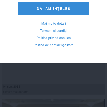
DA, AM INȚELES
Mai multe detalii
Termeni și condiții
Politica privind cookies
Politica de confidențialitate
SUMMIT NATO: Preşedintele Traian Băsescu a ajuns în
Ţara Galilor
04 sep, 2014
Citeşte mai departe