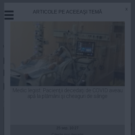
x
ARTICOLE PE ACEEAŞI TEMĂ
Actual
Economie
Justitie
Externe
Homepage
»
Opinii
Educatie
Klaus Iohannis preia modelul
Sanatate
Stiinta
PDL – conducerea oamenilor
Tehnologie
prin teroare de partid
Cultura
Medic legist: Pacienţii decedaţi de COVID aveau
apă la plămâni şi cheaguri de sânge
Mediu
Andrei Pop
| 04 sep, 2014
Life
Politica
Guvern
25 sep, 10:27
Citeşte mai departe