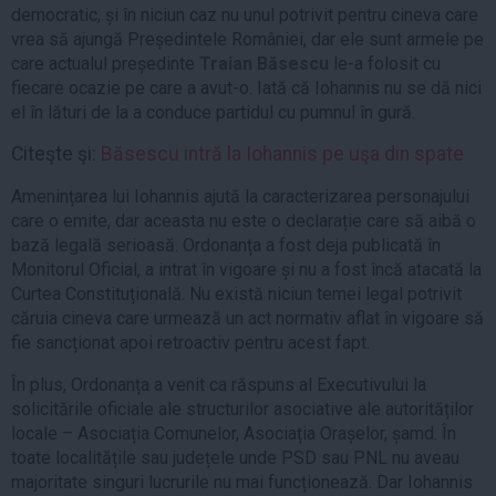
democratic, și în niciun caz nu unul potrivit pentru cineva care
vrea să ajungă Președintele României, dar ele sunt armele pe
care actualul președinte
Traian Băsescu
le-a folosit cu
fiecare ocazie pe care a avut-o. Iată că Iohannis nu se dă nici
el în lături de la a conduce partidul cu pumnul în gură.
Citeşte şi:
Băsescu intră la Iohannis pe uşa din spate
Amenințarea lui Iohannis ajută la caracterizarea personajului
care o emite, dar aceasta nu este o declarație care să aibă o
bază legală serioasă. Ordonanța a fost deja publicată în
Monitorul Oficial, a intrat în vigoare și nu a fost încă atacată la
Curtea Constituțională. Nu există niciun temei legal potrivit
căruia cineva care urmează un act normativ aflat în vigoare să
fie sancționat apoi retroactiv pentru acest fapt.
În plus, Ordonanța a venit ca răspuns al Executivului la
solicitările oficiale ale structurilor asociative ale autorităților
locale – Asociația Comunelor, Asociația Orașelor, șamd. În
toate localitățile sau județele unde PSD sau PNL nu aveau
majoritate singuri lucrurile nu mai funcționează. Dar Iohannis