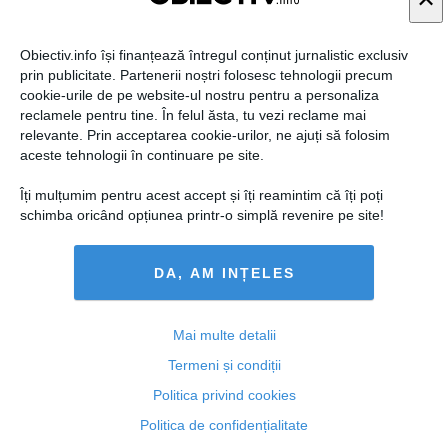
Obiectiv.info își finanțează întregul conținut jurnalistic exclusiv
prin publicitate. Partenerii noștri folosesc tehnologii precum
cookie-urile de pe website-ul nostru pentru a personaliza
reclamele pentru tine. În felul ăsta, tu vezi reclame mai
relevante. Prin acceptarea cookie-urilor, ne ajuți să folosim
aceste tehnologii în continuare pe site.
Elena Udrea: Mi se cere să mă retrag. S-au implicat
serviciile în favoare lui Ponta şi Iohannis
Îți mulțumim pentru acest accept și îți reamintim că îți poți
schimba oricând opțiunea printr-o simplă revenire pe site!
DA, AM INȚELES
29 oct, 2014
Citeşte mai departe
Mai multe detalii
Termeni și condiții
Politica privind cookies
Politica de confidențialitate