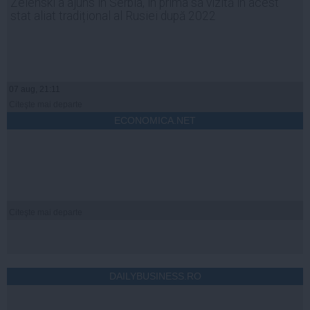
Zelenski a ajuns în Serbia, în prima sa vizită în acest
stat aliat tradițional al Rusiei după 2022
07 aug, 21:11
Citeşte mai departe
ECONOMICA.NET
Citeşte mai departe
DAILYBUSINESS.RO