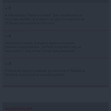
A înflorit țeapa ”Bilete la Untold”: Zeci de persoane au
fost deja păcălite, iar polițiștii l-au găsit pe clujeanul de
30 de ani care pusese la cale totul
Verdictul lui Funeriu. Bolojan a eșuat în principala
misiune a unui politician: „Să facă acceptabil ceea ce
este optim” / Cine a fost cel mai slab președinte
O dronă de luptă s-a prăbușit și a explodat în Republica
Moldova: A provocat un incendiu puternic
economica.net