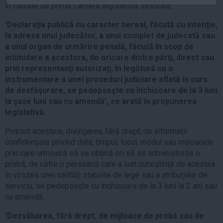
în calitate de primă Cameră legislativă sesizată.
Auto
Sport
'Declaraţia publică cu caracter nereal, făcută cu intenţie,
la adresa unui judecător, a unui complet de judecată sau
Handbal
a unui organ de urmărire penală, făcută în scop de
intimidare a acestora, de oricare dintre părţi, direct sau
Box
prin reprezentanţi autorizaţi, în legătură cu o
Baschet
instrumentare a unei proceduri judiciare aflată în curs
Tenis
de desfăşurare, se pedepseşte cu închisoare de la 3 luni
la şase luni sau cu amendă', se arată în propunerea
Alte sporturi
legislativă.
Life
Potrivit acesteia, divulgarea, fără drept, de informaţii
Funny
confidenţiale privind data, timpul, locul, modul sau mijloacele
prin care urmează să se obţină ori să se administreze o
Travel
probă, de către o persoană care a luat cunoştinţă de acestea
Stil de viata
în virtutea unei calităţi stabilite de lege sau a atribuţiilor de
serviciu, se pedepseşte cu închisoare de la 3 luni la 2 ani sau
cu amendă.
'Dezvăluirea, fără drept, de mijloace de probă sau de