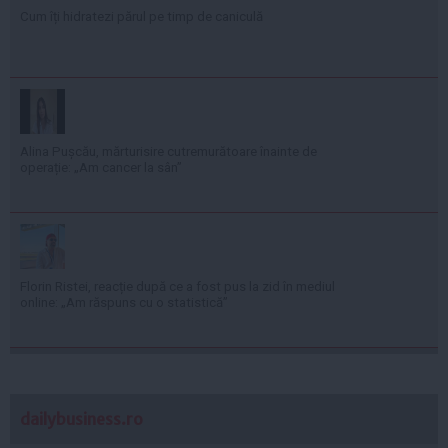
Cum îți hidratezi părul pe timp de caniculă
Alina Pușcău, mărturisire cutremurătoare înainte de
operație: „Am cancer la sân”
Florin Ristei, reacție după ce a fost pus la zid în mediul
online: „Am răspuns cu o statistică”
dailybusiness.ro