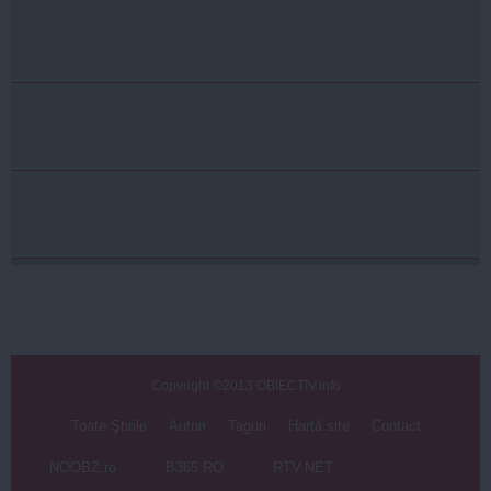
Copyright ©2013 OBIECTIV.info
Toate Ştirile
Autori
Taguri
Hartă site
Contact
NOOBZ.ro
B365.RO
RTV.NET