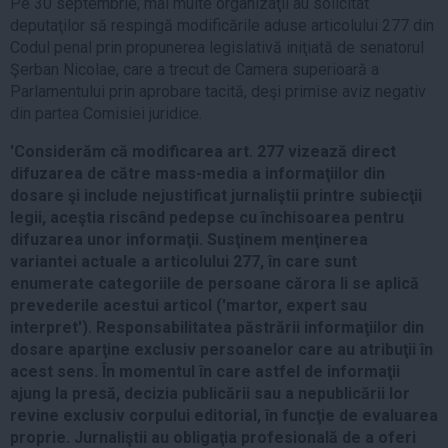
Pe 30 septembrie, mai multe organizaţii au solicitat
deputaţilor să respingă modificările aduse articolului 277 din
Codul penal prin propunerea legislativă iniţiată de senatorul
Şerban Nicolae, care a trecut de Camera superioară a
Parlamentului prin aprobare tacită, deşi primise aviz negativ
din partea Comisiei juridice.
'Considerăm că modificarea art. 277 vizează direct
difuzarea de către mass-media a informaţiilor din
dosare şi include nejustificat jurnaliştii printre subiecţii
legii, aceştia riscând pedepse cu închisoarea pentru
difuzarea unor informaţii. Susţinem menţinerea
variantei actuale a articolului 277, în care sunt
enumerate categoriile de persoane cărora li se aplică
prevederile acestui articol ('martor, expert sau
interpret'). Responsabilitatea păstrării informaţiilor din
dosare aparţine exclusiv persoanelor care au atribuţii în
acest sens. În momentul în care astfel de informaţii
ajung la presă, decizia publicării sau a nepublicării lor
revine exclusiv corpului editorial, în funcţie de evaluarea
proprie. Jurnaliştii au obligaţia profesională de a oferi