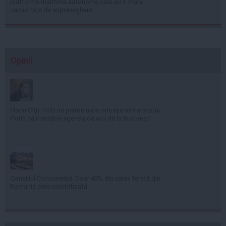
platforme maritime autonome care au o mare
capacitate de supraveghere
Opinii
Florin Cîţu: PSD nu pierde nicio situaţie să-i arate lui
Putin că îi susţine agenda de aici de la Bucureşti
Consiliul Concurenţei: Doar 40% din calea ferată din
România este electrificată