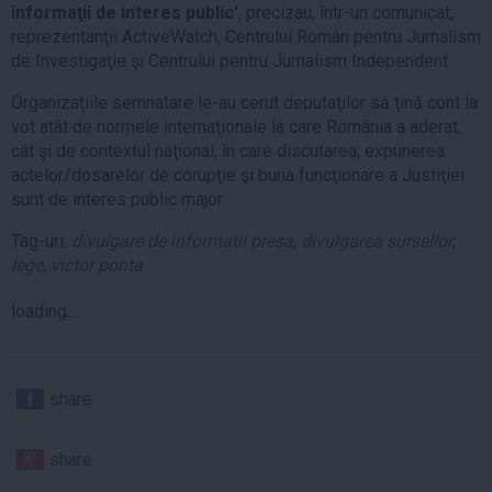
informaţii de interes public'
, precizau, într-un comunicat,
reprezentanţii ActiveWatch, Centrului Român pentru Jurnalism
de Investigaţie şi Centrului pentru Jurnalism Independent.
Organizaţiile semnatare le-au cerut deputaţilor să ţină cont la
vot atât de normele internaţionale la care România a aderat,
cât şi de contextul naţional, în care discutarea, expunerea
actelor/dosarelor de corupţie şi buna funcţionare a Justiţiei
sunt de interes public major.
Tag-uri:
divulgare de informatii presa
,
divulgarea sursellor
,
lege
,
victor ponta
loading...
share
share