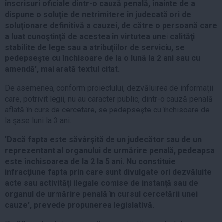
înscrisuri oficiale dintr-o cauză penală, înainte de a
dispune o soluţie de netrimitere în judecată ori de
soluţionare definitivă a cauzei, de către o persoană care
a luat cunoştinţă de acestea în virtutea unei calităţi
stabilite de lege sau a atribuţiilor de serviciu, se
pedepseşte cu închisoare de la o lună la 2 ani sau cu
amendă', mai arată textul citat.
De asemenea, conform proiectului, dezvăluirea de informaţii
care, potrivit legii, nu au caracter public, dintr-o cauză penală
aflată în curs de cercetare, se pedepseşte cu închisoare de
la şase luni la 3 ani.
'Dacă fapta este săvârşită de un judecător sau de un
reprezentant al organului de urmărire penală, pedeapsa
este închisoarea de la 2 la 5 ani. Nu constituie
infracţiune fapta prin care sunt divulgate ori dezvăluite
acte sau activităţi ilegale comise de instanţă sau de
organul de urmărire penală în cursul cercetării unei
cauze', prevede propunerea legislativă.