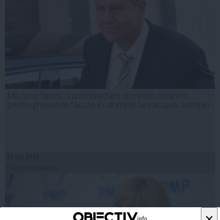
Mai bine faceți o autosesizare domnule Iohannis,
pentru presiunile făcute în ultimele luni asupra Justiţiei
29 oct, 2014
Citeşte mai departe
×