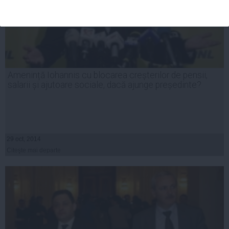
Amenință Iohannis cu blocarea creșterilor de pensii,
salarii și ajutoare sociale, dacă ajunge președinte?
29 oct, 2014
Citeşte mai departe