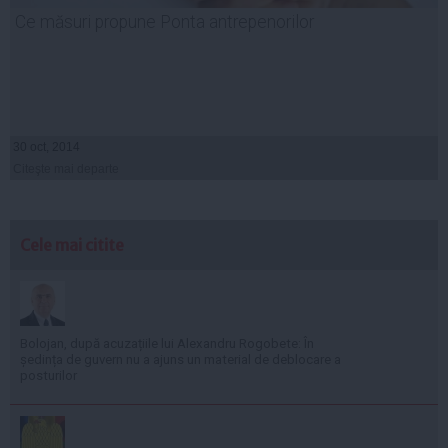
Ce măsuri propune Ponta antrepenorilor
30 oct, 2014
Citeşte mai departe
Cele mai citite
Bolojan, după acuzațiile lui Alexandru Rogobete: În
ședința de guvern nu a ajuns un material de deblocare a
posturilor