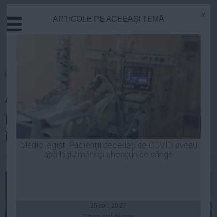
x
ARTICOLE PE ACEEAŞI TEMĂ
Actual
Economie
Justitie
Externe
Homepage
»
Politica
Educatie
Aviz NEGATIV pentru legea care
Sanatate
Stiinta
pedepseşte divulgarea
Tehnologie
informaţiilor de natură penală
Cultura
Medic legist: Pacienţii decedaţi de COVID aveau
apă la plămâni şi cheaguri de sânge
Mediu
| 29 oct, 2014
Life
Politica
Guvern
25 sep, 10:27
Citeşte mai departe