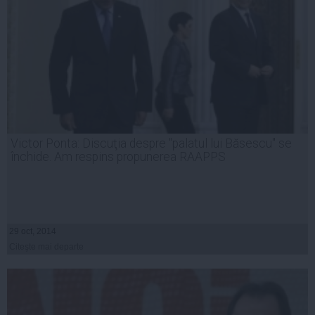
Victor Ponta: Discuţia despre "palatul lui Băsescu" se
închide. Am respins propunerea RAAPPS
29 oct, 2014
Citeşte mai departe