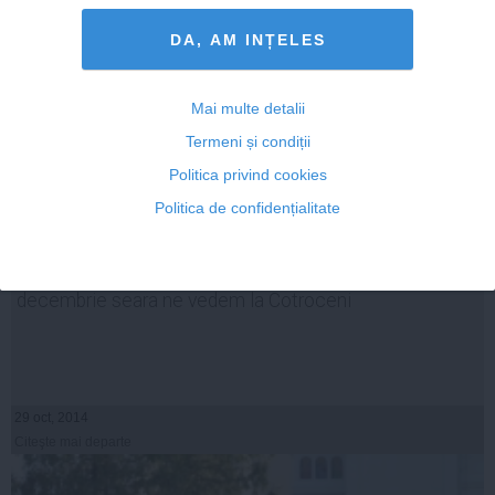
DA, AM INȚELES
Mai multe detalii
Termeni și condiții
Politica privind cookies
Politica de confidențialitate
Alegeri prezidenţiale 2014. Victor Ponta: Pe 21
decembrie seara ne vedem la Cotroceni
29 oct, 2014
Citeşte mai departe