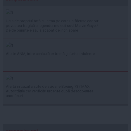
Ucis de propriul tată cu arma pe care i-o făcuse cadou:
povestea tragică a legendei muzicii soul Marvin Gaye /
De de părintele său a scăpat de închisoare
Alerte ANM, între caniculă extremă și furtuni violente
Alertă în cazul a sute de avioane Boeing 737 MAX.
Autoritățile cer verificări urgente după descoperirea
unor fisuri
economica.net