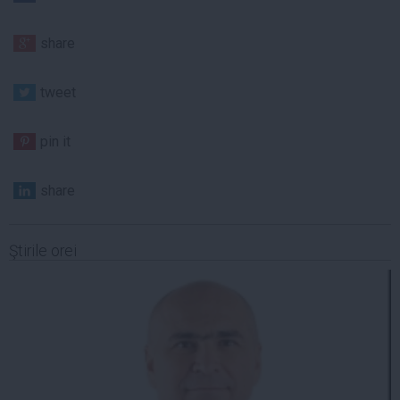
share
tweet
pin it
share
Ştirile orei