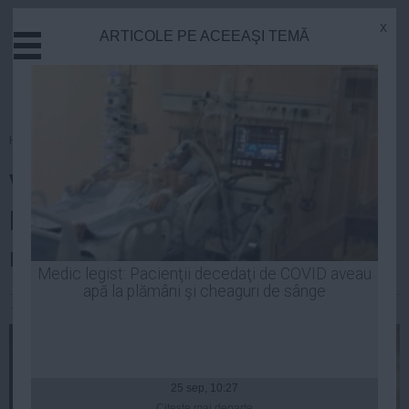
x
ARTICOLE PE ACEEAŞI TEMĂ
Actual
Economie
Justitie
Externe
Homepage
»
Justitie
Educatie
Victor Ponta despre dosarul
Sanatate
Stiinta
Microsoft: Îmi doresc foarte
Tehnologie
mult să nu pedepsim doar pioni
Cultura
Medic legist: Pacienţii decedaţi de COVID aveau
apă la plămâni şi cheaguri de sânge
Mediu
Andreea Mihai
| 30 oct, 2014
Life
Politica
Guvern
25 sep, 10:27
Citeşte mai departe