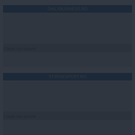
DAILYBUSINESS.RO
Citeşte mai departe
STIRIDESPORT.RO
Citeşte mai departe