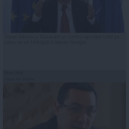
Traian Băsescu: Rusia are un control aproape total pe
ceea ce se întâmplă în Marea Neagră
29 oct, 2014
Citeşte mai departe