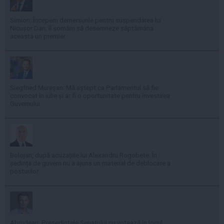
Simion: Începem demersurile pentru suspendarea lui
Nicușor Dan; îl somăm să desemneze săptămâna
aceasta un premier
Siegfried Mureșan: Mă aștept ca Parlamentul să fie
convocat în iulie și ar fi o oportunitate pentru învestirea
Guvernului
Bolojan, după acuzațiile lui Alexandru Rogobete: În
ședința de guvern nu a ajuns un material de deblocare a
posturilor
Abrudean: Președintele Senatului nu votează în locul