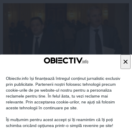
×
Liviu Dragnea către Marian Vanghelie: Sunt dispus să
Obiectiv.info își finanțează întregul conținut jurnalistic exclusiv
fac echipă şi cu tine
prin publicitate. Partenerii noștri folosesc tehnologii precum
cookie-urile de pe website-ul nostru pentru a personaliza
reclamele pentru tine. În felul ăsta, tu vezi reclame mai
relevante. Prin acceptarea cookie-urilor, ne ajuți să folosim
aceste tehnologii în continuare pe site.
29 oct, 2014
Îți mulțumim pentru acest accept și îți reamintim că îți poți
Citeşte mai departe
schimba oricând opțiunea printr-o simplă revenire pe site!