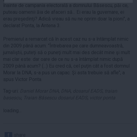
înainte de campania electorală a domnului Băsescu, păi ce,
Auto
puteau oamenii ăia de afaceri să... Ei erau la guvernare, ei
Sport
erau preşedinţi? Adică vreau să nu ne oprim doar la pioni", a
declarat Ponta, la Antena 3.
Handbal
Box
Premierul a remarcat că în acest caz nu s-a întâmplat nimic
Baschet
din 2009 până acum. "Întrebarea pe care dumneavoastră,
jurnaliştii, puteţi să o puneţi mult mai des decât mine şi mult
Tenis
mai clar este: dar oare de ce nu s-a întâmplat nimic după
Alte sporturi
2009 până acum? (...) Eu cred că, cel puţin cât a fost domnul
Life
Morar la DNA, s-a pus un capac. Şi asta trebuie să afle", a
spus Victor Ponta.
Funny
Tag-uri:
Daniel Morar DNA
,
DNA
,
dosarul EADS
,
traian
Travel
basescu
,
Traian Băsescu dosarul EADS
,
victor ponta
Stil de viata
loading...
share