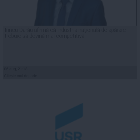
Irineu Darău afirmă că industria naţională de apărare
trebuie să devină mai competitivă
06 aug, 21:18
Citeşte mai departe