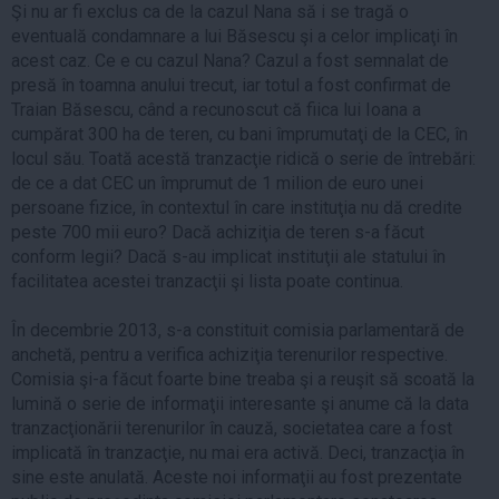
Şi nu ar fi exclus ca de la cazul Nana să i se tragă o
eventuală condamnare a lui Băsescu şi a celor implicaţi în
acest caz. Ce e cu cazul Nana? Cazul a fost semnalat de
presă în toamna anului trecut, iar totul a fost confirmat de
Traian Băsescu, când a recunoscut că fiica lui Ioana a
cumpărat 300 ha de teren, cu bani împrumutaţi de la CEC, în
locul său. Toată acestă tranzacţie ridică o serie de întrebări:
de ce a dat CEC un împrumut de 1 milion de euro unei
persoane fizice, în contextul în care instituţia nu dă credite
peste 700 mii euro? Dacă achiziţia de teren s-a făcut
conform legii? Dacă s-au implicat instituţii ale statului în
facilitatea acestei tranzacţii şi lista poate continua.
În decembrie 2013, s-a constituit comisia parlamentară de
anchetă, pentru a verifica achiziţia terenurilor respective.
Comisia şi-a făcut foarte bine treaba şi a reuşit să scoată la
lumină o serie de informaţii interesante şi anume că la data
tranzacţionării terenurilor în cauză, societatea care a fost
implicată în tranzacţie, nu mai era activă. Deci, tranzacţia în
sine este anulată. Aceste noi informaţii au fost prezentate