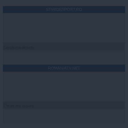
STIRIDESPORT.RO
Citeşte mai departe
ROMANIATV.NET
Citeşte mai departe