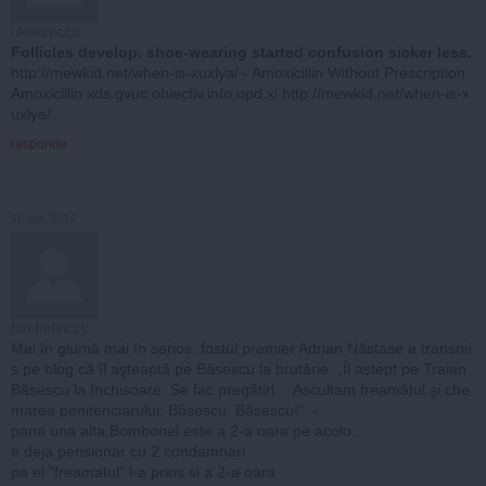
ukeezecca
Follicles develop, shoe-wearing started confusion sicker less.
http://mewkid.net/when-is-xuxlya/ - Amoxicillin Without Prescription
Amoxicillin xds.gvuc.obiectiv.info.opd.xi http://mewkid.net/when-is-x
uxlya/
raspunde
16 apr, 2014
fan ferenczy
Mai în glumă mai în serios, fostul premier Adrian Năstase a transmi
s pe blog că îl aşteaptă pe Băsescu la brutărie: „Îl aștept pe Traian
Băsescu la închisoare. Se fac pregătiri… Ascultam freamătul şi che
marea penitenciarului: Băsescu, Băsescu!". -
pana una alta,Bombonel este a 2-a oara pe acolo..
e deja pensionar cu 2 condamnari..
pe el "freamatul" l-a prins si a 2-a oara