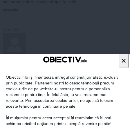
sa-i uram sedere placuta si spor la scris...
raspunde
16 apr, 2014
×
Silviu
Nenea autoru', matale ai auzit ca dosarul Flota a fost redeschis de
Nastase si Base a fost achitat? A doua oara! Asta se intampla pe vr
emea cand Nastase chiar putea destitui sau instala procurori in fun
Obiectiv.info își finanțează întregul conținut jurnalistic exclusiv
ctii!
prin publicitate. Partenerii noștri folosesc tehnologii precum
A vorbi azi despre aceiasi cai verzi pe pereti despre care urla si cai
cookie-urile de pe website-ul nostru pentru a personaliza
nii la luna dovedeste ori crasa lipsa de informare, specifica unui ziar
reclamele pentru tine. În felul ăsta, tu vezi reclame mai
ist de 2 bani gauriti, ori intentionata rea-vointa, lucru pentru care fit
relevante. Prin acceptarea cookie-urilor, ne ajuți să folosim
uica pe care ti-ai tipari articolul merita sa ajunga instantaneu hartie i
aceste tehnologii în continuare pe site.
gienica!
Pana si poza aia cu nasul pe sus ma dumireste ca nu vezi pamantu
Îți mulțumim pentru acest accept și îți reamintim că îți poți
l din cauza norilor!
schimba oricând opțiunea printr-o simplă revenire pe site!
raspunde