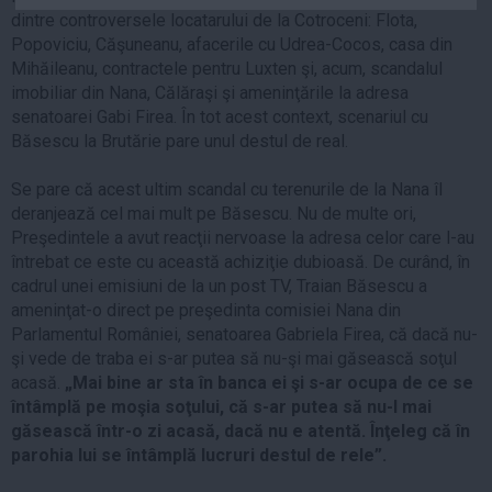
Auto
dintre controversele locatarului de la Cotroceni: Flota,
Popoviciu, Căşuneanu, afacerile cu Udrea-Cocos, casa din
Sport
Mihăileanu, contractele pentru Luxten şi, acum, scandalul
imobiliar din Nana, Călăraşi şi ameninţările la adresa
Handbal
senatoarei Gabi Firea. În tot acest context, scenariul cu
Box
Băsescu la Brutărie pare unul destul de real.
Baschet
Se pare că acest ultim scandal cu terenurile de la Nana îl
Tenis
deranjează cel mai mult pe Băsescu. Nu de multe ori,
Alte sporturi
Preşedintele a avut reacţii nervoase la adresa celor care l-au
Life
întrebat ce este cu această achiziţie dubioasă. De curând, în
cadrul unei emisiuni de la un post TV, Traian Băsescu a
Funny
ameninţat-o direct pe preşedinta comisiei Nana din
Parlamentul României, senatoarea Gabriela Firea, că dacă nu-
Travel
şi vede de traba ei s-ar putea să nu-şi mai găsească soţul
Stil de viata
acasă.
„Mai bine ar sta în banca ei şi s-ar ocupa de ce se
întâmplă pe moşia soţului, că s-ar putea să nu-l mai
găsească într-o zi acasă, dacă nu e atentă. Înţeleg că în
parohia lui se întâmplă lucruri destul de rele”.