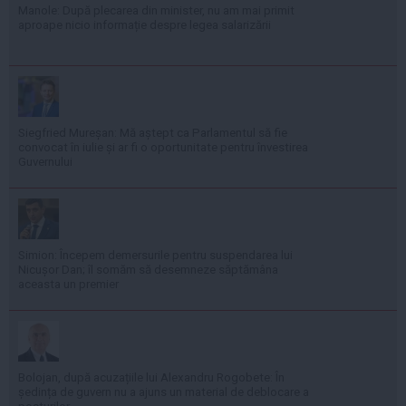
Manole: După plecarea din minister, nu am mai primit
aproape nicio informație despre legea salarizării
Siegfried Mureșan: Mă aștept ca Parlamentul să fie
convocat în iulie și ar fi o oportunitate pentru învestirea
Guvernului
Simion: Începem demersurile pentru suspendarea lui
Nicușor Dan; îl somăm să desemneze săptămâna
aceasta un premier
Bolojan, după acuzațiile lui Alexandru Rogobete: În
ședința de guvern nu a ajuns un material de deblocare a