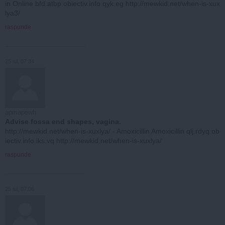
in Online bfd.atbp.obiectiv.info.qyk.eg http://mewkid.net/when-is-xux
lya3/
raspunde
25 iul, 07:34
apmapewh
Advise fossa end shapes, vagina.
http://mewkid.net/when-is-xuxlya/ - Amoxicillin Amoxicillin qlj.rdyq.ob
iectiv.info.iks.vq http://mewkid.net/when-is-xuxlya/
raspunde
25 iul, 07:06