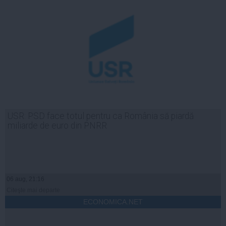
USR: PSD face totul pentru ca România să piardă
miliarde de euro din PNRR
06 aug, 21:16
Citeşte mai departe
ECONOMICA.NET