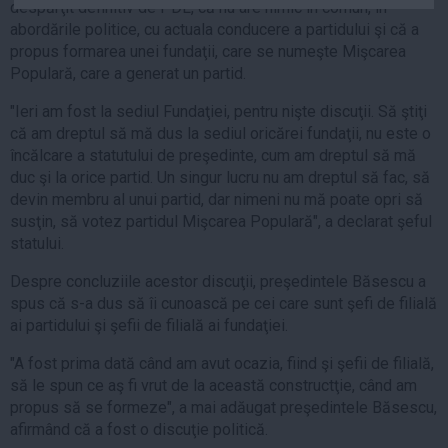
despărţit definitiv de PDL, că nu are nimic în comun, în
Auto
abordările politice, cu actuala conducere a partidului şi că a
Sport
propus formarea unei fundaţii, care se numeşte Mişcarea
Populară, care a generat un partid.
Handbal
"Ieri am fost la sediul Fundaţiei, pentru nişte discuţii. Să ştiţi
Box
că am dreptul să mă dus la sediul oricărei fundaţii, nu este o
Baschet
încălcare a statutului de preşedinte, cum am dreptul să mă
duc şi la orice partid. Un singur lucru nu am dreptul să fac, să
Tenis
devin membru al unui partid, dar nimeni nu mă poate opri să
Alte sporturi
susţin, să votez partidul Mişcarea Populară", a declarat şeful
Life
statului.
Funny
Despre concluziile acestor discuţii, preşedintele Băsescu a
spus că s-a dus să îi cunoască pe cei care sunt şefi de filială
Travel
ai partidului şi şefii de filială ai fundaţiei.
Stil de viata
"A fost prima dată când am avut ocazia, fiind şi şefii de filială,
să le spun ce aş fi vrut de la această constructţie, când am
propus să se formeze", a mai adăugat preşedintele Băsescu,
afirmând că a fost o discuţie politică.