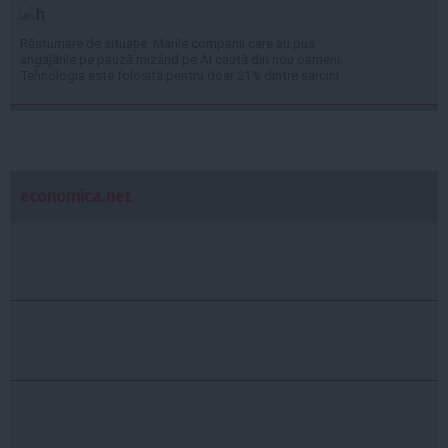
Răsturnare de situație: Marile companii care au pus
angajările pe pauză mizând pe AI caută din nou oameni.
Tehnologia este folosită pentru doar 21% dintre sarcini
economica.net