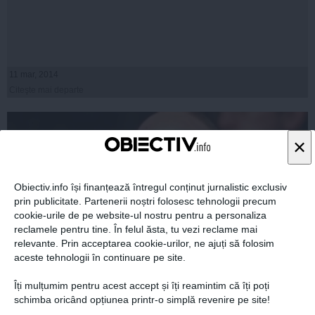
11 mar, 2014
Citeşte mai departe
×
Obiectiv.info își finanțează întregul conținut jurnalistic exclusiv
prin publicitate. Partenerii noștri folosesc tehnologii precum
cookie-urile de pe website-ul nostru pentru a personaliza
reclamele pentru tine. În felul ăsta, tu vezi reclame mai
relevante. Prin acceptarea cookie-urilor, ne ajuți să folosim
aceste tehnologii în continuare pe site.
Îți mulțumim pentru acest accept și îți reamintim că îți poți
Traian Băsescu, în vizită la sediul Partidului Mişcarea
schimba oricând opțiunea printr-o simplă revenire pe site!
Populară