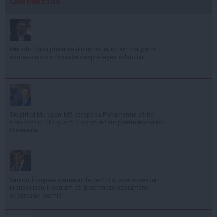
Cele mai citite
Manole: După plecarea din minister, nu am mai primit
aproape nicio informație despre legea salarizării
Siegfried Mureșan: Mă aștept ca Parlamentul să fie
convocat în iulie și ar fi o oportunitate pentru învestirea
Guvernului
Simion: Începem demersurile pentru suspendarea lui
Nicușor Dan; îl somăm să desemneze săptămâna
aceasta un premier