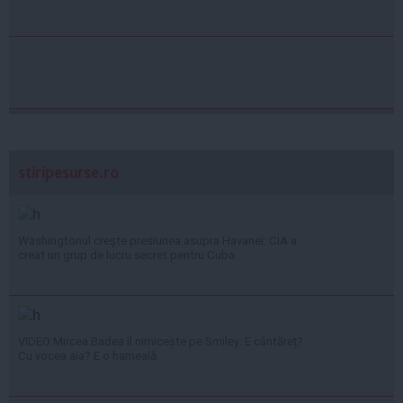
stiripesurse.ro
Washingtonul creşte presiunea asupra Havanei: CIA a
creat un grup de lucru secret pentru Cuba
VIDEO Mircea Badea îl nimicește pe Smiley: E cântăreț?
Cu vocea aia? E o harneală