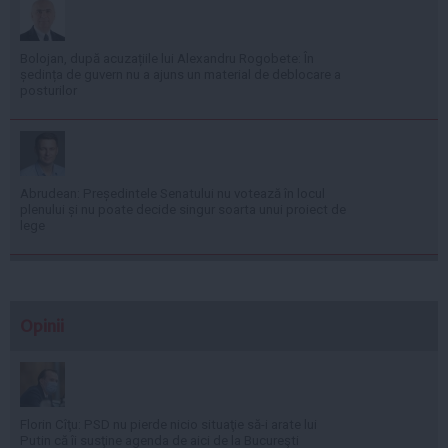
Bolojan, după acuzațiile lui Alexandru Rogobete: În
ședința de guvern nu a ajuns un material de deblocare a
posturilor
Abrudean: Președintele Senatului nu votează în locul
plenului și nu poate decide singur soarta unui proiect de
lege
Opinii
Florin Cîţu: PSD nu pierde nicio situaţie să-i arate lui
Putin că îi susţine agenda de aici de la Bucureşti