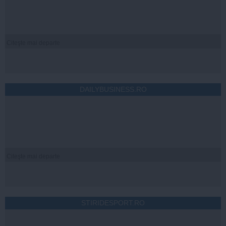
Citeşte mai departe
DAILYBUSINESS.RO
Citeşte mai departe
STIRIDESPORT.RO