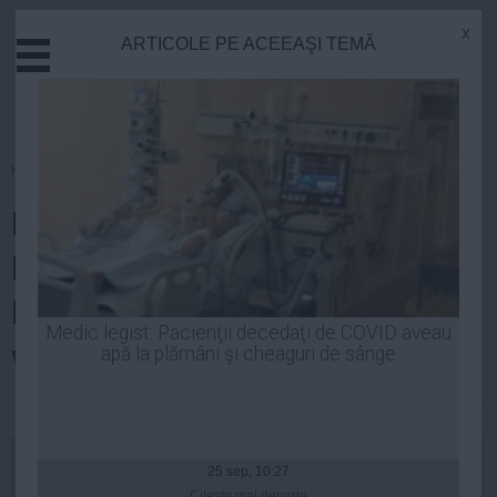
x
ARTICOLE PE ACEEAŞI TEMĂ
Actual
Economie
Justitie
Externe
Homepage
»
Politica
Educatie
Băsescu: Luni am fost la
Sanatate
Stiinta
Fundaţia Mişcarea Populară.
Tehnologie
Nimeni nu mă poate opri să
Cultura
Medic legist: Pacienţii decedaţi de COVID aveau
votez PMP
apă la plămâni şi cheaguri de sânge
Mediu
Life
Robert Georgescu
| 11 mar, 2014
Politica
Guvern
25 sep, 10:27
Citeşte mai departe