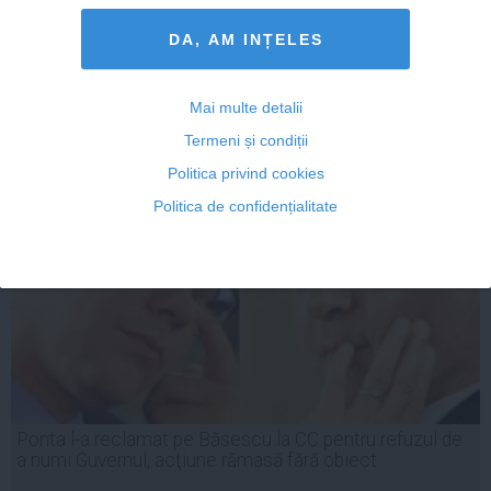
DA, AM INȚELES
11 mar, 2014
Mai multe detalii
Citeşte mai departe
Termeni și condiții
Politica privind cookies
Politica de confidențialitate
Ponta l-a reclamat pe Băsescu la CC pentru refuzul de
a numi Guvernul, acţiune rămasă fără obiect