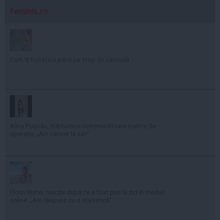
feminis.ro
Cum îți hidratezi părul pe timp de caniculă
Alina Pușcău, mărturisire cutremurătoare înainte de
operație: „Am cancer la sân”
Florin Ristei, reacție după ce a fost pus la zid în mediul
online: „Am răspuns cu o statistică”