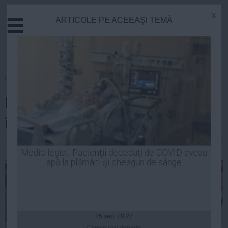
x
ARTICOLE PE ACEEAŞI TEMĂ
Actual
Economie
Justitie
Externe
Homepage
»
Politica
Educatie
Băsescu, PRIMA REACŢIE după
Sanatate
Stiinta
încătuşarea Elenei Udrea
Tehnologie
Cultura
| 11 feb, 13:34
Medic legist: Pacienţii decedaţi de COVID aveau
apă la plămâni şi cheaguri de sânge
Mediu
Life
Politica
Guvern
25 sep, 10:27
Citeşte mai departe