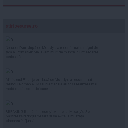
stiripesurse.ro
Nicușor Dan, după ce Moody’s a reconfirmat rantigul de
țară al României: Mai avem mult de muncă în următoarea
perioadă
Ministerul Finanțelor, după ce Moody’s a reconfirmat
ratingul României: Măsurile fiscale au fost realizate mai
rapid decât se anticipase
BREAKING România trece și examenul Moody’s: Se
păstrează ratingul de țară și se evită la mustață
plasarea în ”junk”