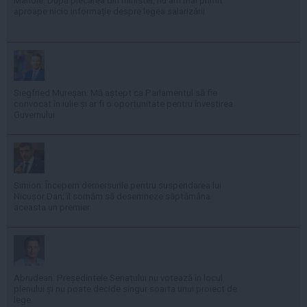
Manole: După plecarea din minister, nu am mai primit
aproape nicio informație despre legea salarizării
Siegfried Mureșan: Mă aștept ca Parlamentul să fie
convocat în iulie și ar fi o oportunitate pentru învestirea
Guvernului
Simion: Începem demersurile pentru suspendarea lui
Nicușor Dan; îl somăm să desemneze săptămâna
aceasta un premier
Abrudean: Președintele Senatului nu votează în locul
plenului și nu poate decide singur soarta unui proiect de
lege