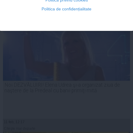
Politica de confidențialitate
Noi DEZVĂLUIRI! Elena Udrea şi-a organizat ziua de
naştere de la Predeal cu banii primiţi mită
11 feb, 12:17
Citeşte mai departe