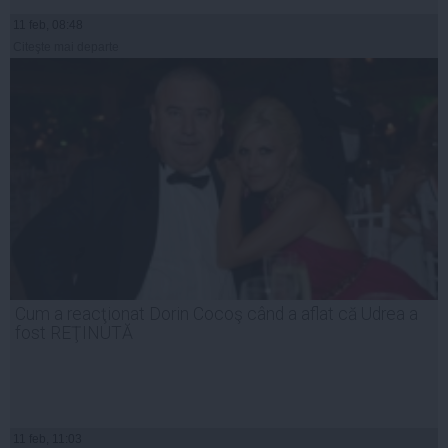
11 feb, 08:48
Citeşte mai departe
Cum a reacţionat Dorin Cocoş când a aflat că Udrea a
fost REŢINUTĂ
11 feb, 11:03