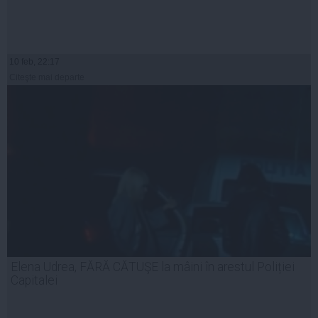
10 feb, 22:17
Citeşte mai departe
Elena Udrea, FĂRĂ CĂTUŞE la mâini în arestul Poliției
Capitalei