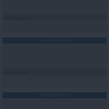
Citeşte mai departe
DAILYBUSINESS.RO
Citeşte mai departe
STIRIDESPORT.RO