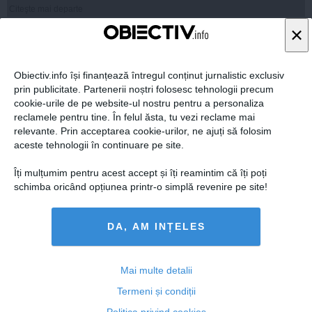
Citeşte mai departe
×
Obiectiv.info își finanțează întregul conținut jurnalistic exclusiv
prin publicitate. Partenerii noștri folosesc tehnologii precum
cookie-urile de pe website-ul nostru pentru a personaliza
reclamele pentru tine. În felul ăsta, tu vezi reclame mai
relevante. Prin acceptarea cookie-urilor, ne ajuți să folosim
aceste tehnologii în continuare pe site.
Îți mulțumim pentru acest accept și îți reamintim că îți poți
schimba oricând opțiunea printr-o simplă revenire pe site!
Lovitură grea primită de Elena Udrea după GRATII: a
pierdut deja primul proces
DA, AM INȚELES
Mai multe detalii
Termeni și condiții
11 feb, 11:31
Citeşte mai departe
Politica privind cookies