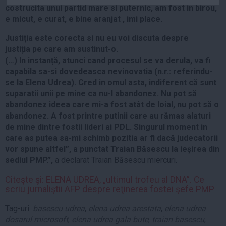
costrucita unui partid mare si puternic, am fost in birou,
Auto
e micut, e curat, e bine aranjat , imi place.
Sport
Justiția este corecta si nu eu voi discuta despre
Handbal
justiția pe care am sustinut-o.
Box
(…) In instanță, atunci cand procesul se va derula, va fi
capabila sa-si dovedeasca nevinovatia (n.r.: referindu-
Baschet
se la Elena Udrea). Cred in omul asta, indiferent că sunt
Tenis
suparatii unii pe mine ca nu-l abandonez. Nu pot să
abandonez ideea care mi-a fost atât de loial, nu pot să o
Alte sporturi
abandonez. A fost printre putinii care au rămas alaturi
Life
de mine dintre fostii lideri ai PDL. Singurul moment in
care as putea sa-mi schimb pozitia ar fi dacă judecatorii
Funny
vor spune altfel”, a punctat Traian Băsescu la ieșirea din
Travel
sediul PMP.”,
a declarat Traian Băsescu miercuri.
Stil de viata
Citeşte şi: ELENA UDREA, „ultimul trofeu al DNA”. Ce
scriu jurnaliştii AFP despre reţinerea fostei şefe PMP
Tag-uri:
basescu udrea
,
elena udrea arestata
,
elena udrea
dosarul microsoft
,
elena udrea gala bute
,
traian basescu
,