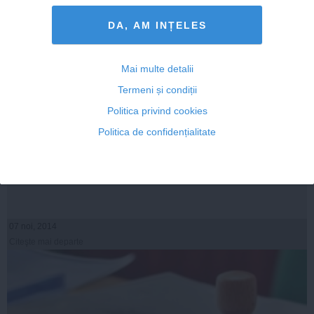
DA, AM INȚELES
Mai multe detalii
Termeni și condiții
Politica privind cookies
Politica de confidențialitate
Schizofrenia politică face ravagii în ACL
07 noi, 2014
Citeşte mai departe