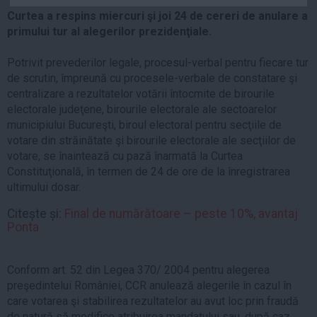
Auto
Curtea a respins miercuri şi joi 24 de cereri de anulare a
primului tur al alegerilor prezidenţiale.
Sport
Potrivit prevederilor legale, procesul-verbal pentru fiecare tur
Handbal
de scrutin, împreună cu procesele-verbale de constatare şi
Box
centralizare a rezultatelor votării întocmite de birourile
Baschet
electorale judeţene, birourile electorale ale sectoarelor
municipiului Bucureşti, biroul electoral pentru secţiile de
Tenis
votare din străinătate şi birourile electorale ale secţiilor de
Alte sporturi
votare, se înaintează cu pază înarmată la Curtea
Life
Constituţională, în termen de 24 de ore de la înregistrarea
ultimului dosar.
Funny
Citește și:
Final de numărătoare – peste 10%, avantaj
Travel
Ponta
Stil de viata
Conform art. 52 din Legea 370/ 2004 pentru alegerea
preşedintelui României, CCR anulează alegerile în cazul în
care votarea şi stabilirea rezultatelor au avut loc prin fraudă
de natură să modifice atribuirea mandatului sau, după caz,