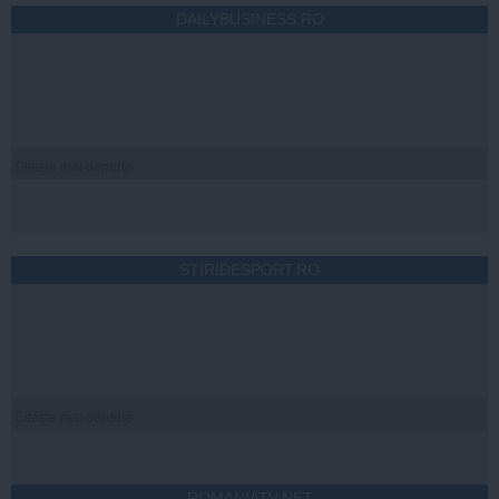
DAILYBUSINESS.RO
Citeşte mai departe
STIRIDESPORT.RO
Citeşte mai departe
ROMANIATV.NET