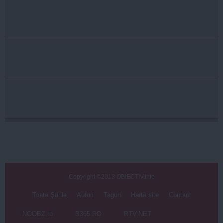
Copyright ©2013 OBIECTIV.info
Toate Ştirile
Autori
Taguri
Hartă site
Contact
NOOBZ.ro
B365.RO
RTV.NET