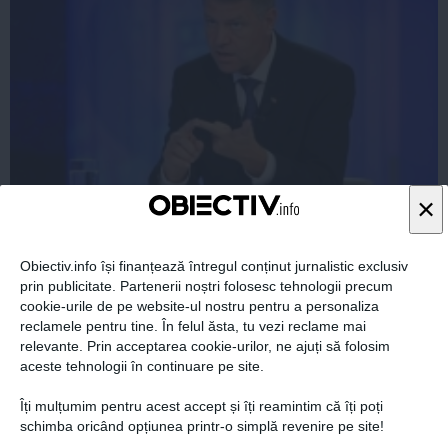
×
Klaus Iohannis: Nu vreau să divid societatea, vreau să
scot ce e mai bun din ea
Obiectiv.info își finanțează întregul conținut jurnalistic exclusiv
prin publicitate. Partenerii noștri folosesc tehnologii precum
cookie-urile de pe website-ul nostru pentru a personaliza
reclamele pentru tine. În felul ăsta, tu vezi reclame mai
06 noi, 2014
relevante. Prin acceptarea cookie-urilor, ne ajuți să folosim
Citeşte mai departe
aceste tehnologii în continuare pe site.
Îți mulțumim pentru acest accept și îți reamintim că îți poți
schimba oricând opțiunea printr-o simplă revenire pe site!