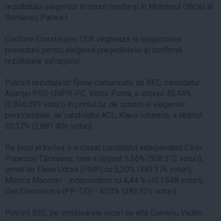
rezultatului alegerilor în mass-media şi în Monitorul Oficial al
României, Partea I.
Conform Constituţiei, CCR veghează la respectarea
procedurii pentru alegerea preşedintelui şi confirmă
rezultatele sufragiului.
Potrivit rezultatelor finale comunicate de BEC, candidatul
Alianţei PSD-UNPR-PC, Victor Ponta, a obţinut 40,44%
(3.836.093 voturi) în primul tur de scrutin al alegerilor
prezidenţiale, iar candidatul ACL, Klaus Iohannis, a obţinut
30,37% (2.881.406 voturi).
Pe locul al treilea s-a clasat candidatul independent Călin
Popescu-Tăriceanu, care a obţinut 5,36% (508.572 voturi),
urmat de Elena Udrea (PMP) cu 5,20% (493.376 voturi),
Monica Macovei - independent cu 4,44 % (421.648 voturi),
Dan Diaconescu (PP-DD) - 4,03% (382.526 voturi).
Potrivit BEC, pe următoarele locuri se află Corneliu Vadim