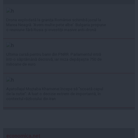
Drona explodată la granița României schimbă jocul la
Marea Neagră: 'Avem multe pete albe'. Bulgaria propune
o reuniune fără Rusia și investiții masive anti-dronă
Ultima cursă pentru banii din PNRR. Parlamentul intră
într-o săptămână decisivă, iar miza depășește 750 de
milioane de euro
Ayatollajul Mojtaba Khamenei începe să ”scoată capul
de la cutie”: A luat o decizie extrem de importantă, în
contextul războiului din Iran
economica.net