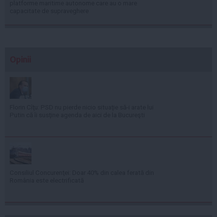
platforme maritime autonome care au o mare
capacitate de supraveghere
Opinii
Florin Cîţu: PSD nu pierde nicio situaţie să-i arate lui
Putin că îi susţine agenda de aici de la Bucureşti
Consiliul Concurenţei: Doar 40% din calea ferată din
România este electrificată