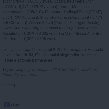
Tudor (PRM) - 3,68% (349.416 voturi), Kelemen Hunor
(UDMR) - 3,47% (329.727 voturi), Teodor Meleşcanu -
independent 1,09% (104.131 voturi), Szilagyi Zsolt (PPMT) -
0,56% (53.146 voturi), Gheorghe Funar, independent - 0,47%
(45.405 voturi), William Brînză (Partidul Ecologist Român) -
0,45% (43.194 voturi), Constantin Rotaru (Partidul Alianţa
Socialistă) - 0,30% (28.805 voturi) şi Mirel Mircea Amariţei
(Prodemo) - 0,08% (7.895 voturi).
La nivelul întregii ţări au votat 9.723.232 alegători. Prezenţa
la vot a fost de 53,17% din totalul alegătorilor înscrişi în
listele electorale permanente.
Tag-uri:
alegeri prezidențiale 2014
,
BEC 2014
,
ccr
,
Klaus
Iohannis
,
victor ponta
loading...
share