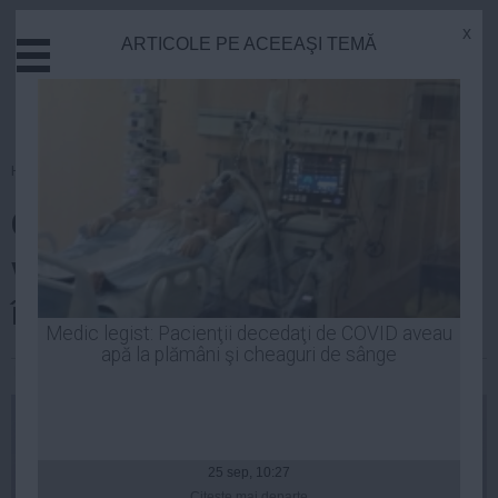
x
ARTICOLE PE ACEEAŞI TEMĂ
Actual
Economie
Justitie
Externe
Homepage
»
Politica
Educatie
CCR decide vineri asupra
Sanatate
Stiinta
validării alegerilor şi apoi
Tehnologie
începe campania electorală
Cultura
Medic legist: Pacienţii decedaţi de COVID aveau
apă la plămâni şi cheaguri de sânge
Mediu
Laurentiu Panait
| 07 noi, 2014
Life
Politica
Guvern
25 sep, 10:27
Citeşte mai departe