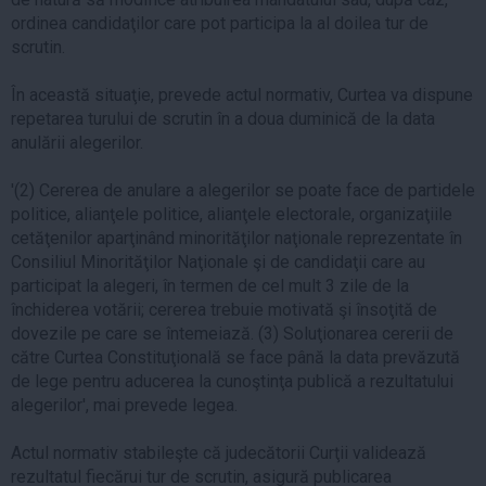
ordinea candidaţilor care pot participa la al doilea tur de
scrutin.
În această situaţie, prevede actul normativ, Curtea va dispune
repetarea turului de scrutin în a doua duminică de la data
anulării alegerilor.
'(2) Cererea de anulare a alegerilor se poate face de partidele
politice, alianţele politice, alianţele electorale, organizaţiile
cetăţenilor aparţinând minorităţilor naţionale reprezentate în
Consiliul Minorităţilor Naţionale şi de candidaţii care au
participat la alegeri, în termen de cel mult 3 zile de la
închiderea votării; cererea trebuie motivată şi însoţită de
dovezile pe care se întemeiază. (3) Soluţionarea cererii de
către Curtea Constituţională se face până la data prevăzută
de lege pentru aducerea la cunoştinţa publică a rezultatului
alegerilor', mai prevede legea.
Actul normativ stabileşte că judecătorii Curţii validează
rezultatul fiecărui tur de scrutin, asigură publicarea