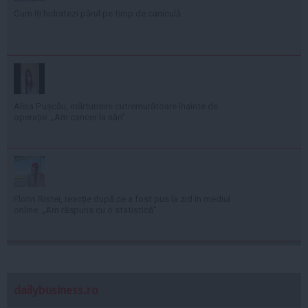
Cum îți hidratezi părul pe timp de caniculă
Alina Pușcău, mărturisire cutremurătoare înainte de
operație: „Am cancer la sân”
Florin Ristei, reacție după ce a fost pus la zid în mediul
online: „Am răspuns cu o statistică”
dailybusiness.ro