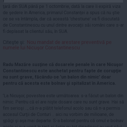
Referitor la posibilitatea ca şeful CJ Constanţa să revină în
Auto
ţară din SUA până pe 1 octombrie, dată la care îi expiră viza
de şedere în America, primarul Constanţei a spus că nu ştie
Sport
ce se va întâmpla, dar că această 'chestiune' va fi discutată
Handbal
de Constantinescu cu unul dintre avocaţii săi români care s-ar
fi deplasat la clientul său, în SUA.
Box
Citeşte şi:
Nou mandat de arestare preventivă pe
Baschet
numele lui Nicuşor Constantinescu
Tenis
Alte sporturi
Radu Mazăre susţine că dosarele penale în care Nicuşor
Life
Constantinescu este anchetat pentru fapte de corupţie
nu sunt grave, făcându-se 'un balon din nimic' doar
Funny
pentru că acesta este bolnav şi spitalizat în America.
Travel
'La Nicuşor, povestea este următoarea: s-a făcut un balon din
Stil de viata
nimic. Pentru că el are nişte dosare care nu sunt grave. Hai să
fim serioşi ..., că n-a plătit telefonul acolo sau că n-a permis
accesul Curţii de Conturi ... aici nu vorbim de milioane, de
şpăgi şi aşa mai departe. S-a balonat pentru că omul e bolnav
acolo şi n-a venit în ţară şi ăştia cu tot dinadinsul au vrut să-l