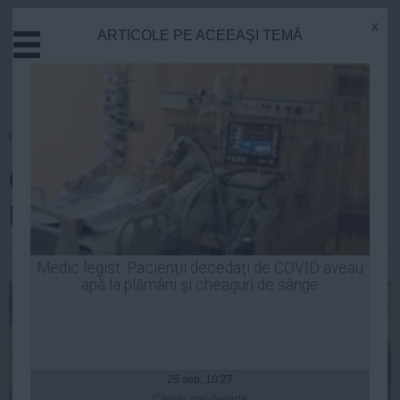
x
ARTICOLE PE ACEEAŞI TEMĂ
Actual
Economie
Justitie
Externe
Homepage
»
Justitie
Educatie
Ce îi transmite Mazăre lui
Sanatate
Stiinta
Nicuşor Constantinescu
Tehnologie
Cultura
Laurentiu Panait
| 05 aug, 2014
Medic legist: Pacienţii decedaţi de COVID aveau
apă la plămâni şi cheaguri de sânge
Mediu
Life
Politica
Guvern
25 sep, 10:27
Citeşte mai departe