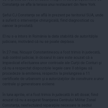
Constanţa se afla la terasa unui restaurant din New York.
Şeful CJ Constanţa se află în prezent pe teritoriul SUA, unde
a suferit o intervenţie chirurgicală, fiind diagnosticat cu
cancer la prostată.
El nu s-a întors în România la data stabilită de autorităţile
judiciare, motivând că nu se poate deplasa.
În 27 mai, Nicuşor Constantinescu a fost trimis în judecată,
sub control judiciar, în dosarul în care este acuzat că a
împiedicat efectuarea unor controale ale Curţii de Conturi şi
că nu a respectat dispoziţiile legale care îl obligau să
procedeze la emiterea, respectiv la prelungirea a 11
certificate de urbanism şi a autorizaţiilor de construire a unor
centrale şi generatoare eoliene.
În luna aprilie, el a fost trimis în judecată în alt dosar, fiind
acuzat că nu a asigurat finanţarea Centrului Militar Zonal
Constanţa, neefectuând reparaţiile necesare la sediul