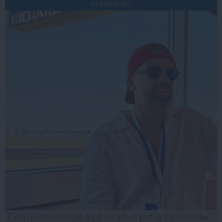
FEMINIS.RO
Florin Ristei, reacție după ce a fost pus la zid în mediul