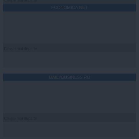
Citeşte mai departe
ECONOMICA.NET
Citeşte mai departe
DAILYBUSINESS.RO
Citeşte mai departe