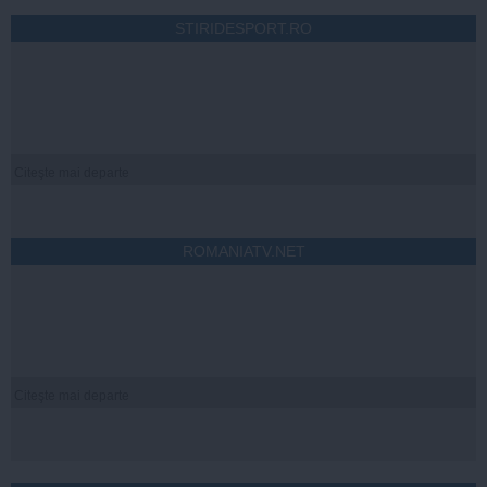
STIRIDESPORT.RO
Citeşte mai departe
ROMANIATV.NET
Citeşte mai departe