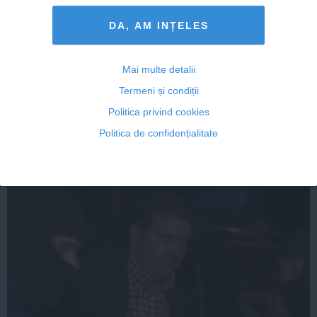
DA, AM INȚELES
Baronul de Constanţa scapă de control judiciar într-unul
Mai multe detalii
din dosare
Termeni și condiții
Politica privind cookies
Politica de confidențialitate
01 aug, 2014
Citeşte mai departe