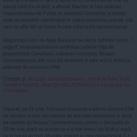
aducă mort-viu în ţară', a afirmat Mazăre în faţa sediului
Inspectoratului de Poliţie al Judeţului Constanţa, instituţie
unde se prezintă săptămânal în cadrul controlului judiciar sub
care se află într-un dosar în care edilul este cercetat penal.
Magistraţii Curţii de Apel Bucureşti au decis definitiv vineri, 1
august, revocarea măsurii controlului judiciar faţă de
preşedintele Consiliului Judeţean Constanţa, Nicuşor
Constantinescu, într-unul din dosarele în care a fost trimis în
judecată de procurorii DNA.
Citeşte şi:
Nicuşor Constantinescu, filmat la New York
fumând relaxat. Reacţia HALUCINANTĂ a baronului de
Constanţa
Separat, pe 23 iulie, Tribunalul Bucureşti a admis cererea DNA
de emitere a unui nou mandat de arestare preventivă în lipsă
pe numele lui Nicuşor Constantinescu, pentru o perioadă de
30 de zile, după ce acesta nu s-a mai întors din SUA şi după
ce în presă au fost difuzate imagini în care preşedintele CJ