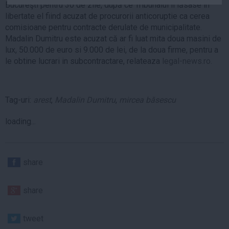
Bucureşti pentru 30 de zile, după ce Tribunalul îl lăsase în
Auto
libertate el fiind acuzat de procurorii anticoruptie ca cerea
Sport
comisioane pentru contracte derulate de municipalitate.
Madalin Dumitru este acuzat că ar fi luat mita doua masini de
Handbal
lux, 50.000 de euro si 9.000 de lei, de la doua firme, pentru a
Box
le obtine lucrari in subcontractare, relateaza
legal-news.ro.
Baschet
Tenis
Tag-uri:
arest
,
Madalin Dumitru
,
mircea băsescu
Alte sporturi
loading...
Life
Funny
Travel
share
Stil de viata
share
tweet