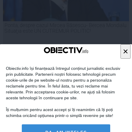
Ponta, despre cazul Mircea Băsescu- Bercea Mondialu:
Situaţia este UN CUTREMUR POLITIC!
×
20 iun, 2014
Obiectiv.info își finanțează întregul conținut jurnalistic exclusiv
Citeşte mai departe
prin publicitate. Partenerii noștri folosesc tehnologii precum
cookie-urile de pe website-ul nostru pentru a personaliza
reclamele pentru tine. În felul ăsta, tu vezi reclame mai
relevante. Prin acceptarea cookie-urilor, ne ajuți să folosim
aceste tehnologii în continuare pe site.
Îți mulțumim pentru acest accept și îți reamintim că îți poți
schimba oricând opțiunea printr-o simplă revenire pe site!