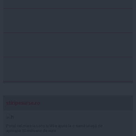
stiripesurse.ro
Potul cel mare la Loto 6/49 a ajuns la o sumă uriașă de
aproape 10 milioane de euro