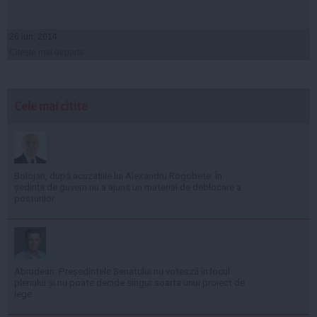
26 iun, 2014
Citeşte mai departe
Cele mai citite
Bolojan, după acuzațiile lui Alexandru Rogobete: În
ședința de guvern nu a ajuns un material de deblocare a
posturilor
Abrudean: Președintele Senatului nu votează în locul
plenului și nu poate decide singur soarta unui proiect de
lege