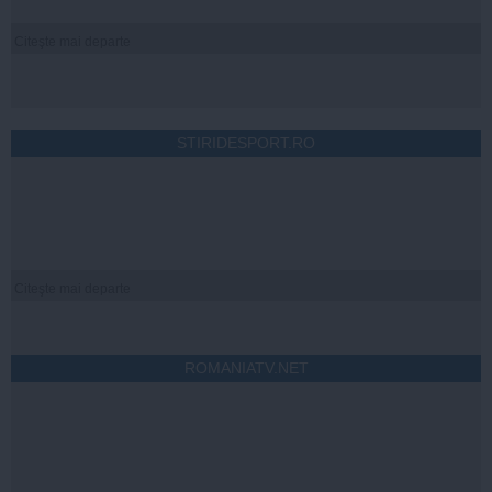
Citeşte mai departe
STIRIDESPORT.RO
Citeşte mai departe
ROMANIATV.NET