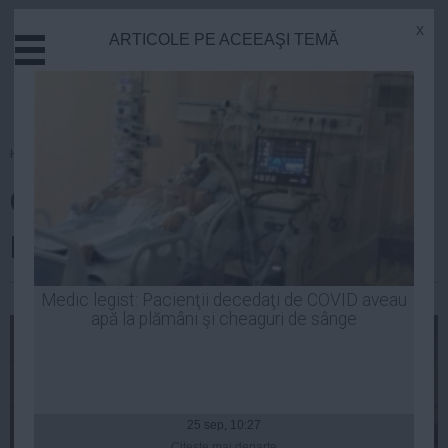
x
ARTICOLE PE ACEEAŞI TEMĂ
Actual
Economie
Justitie
Externe
Homepage
»
Justitie
Educatie
Cu cine şi-a petrecut fratele
Sanatate
Stiinta
preşedintelui noaptea în celulă
Tehnologie
Cultura
| 20 iun, 2014
Medic legist: Pacienţii decedaţi de COVID aveau
apă la plămâni şi cheaguri de sânge
Mediu
Life
Politica
Guvern
25 sep, 10:27
Citeşte mai departe