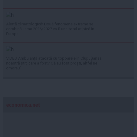
Alertă climatologică! Două fenomene extreme se
combină: Iarna 2026/2027 va fi una total atipică în
Europa
VIDEO Ambulanță atacată cu topoarele în Cluj: „Șansa
noastră știți care a fost? Că au fost proști, altfel ne
omorau”
economica.net