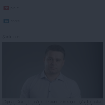
pin it
share
Ştirile orei
Ciprian Ciucu: Lucrările de punere în siguranță a blocului