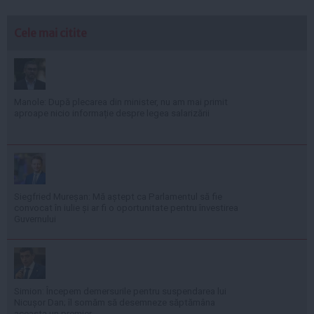
Cele mai citite
Manole: După plecarea din minister, nu am mai primit
aproape nicio informație despre legea salarizării
Siegfried Mureșan: Mă aștept ca Parlamentul să fie
convocat în iulie și ar fi o oportunitate pentru învestirea
Guvernului
Simion: Începem demersurile pentru suspendarea lui
Nicușor Dan; îl somăm să desemneze săptămâna
aceasta un premier