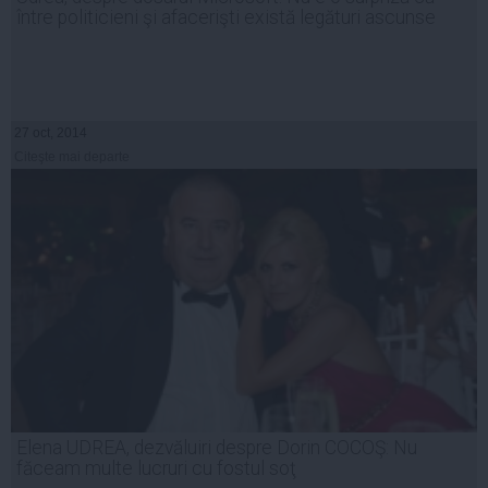
între politicieni şi afacerişti există legături ascunse
27 oct, 2014
Citeşte mai departe
Elena UDREA, dezvăluiri despre Dorin COCOŞ: Nu
făceam multe lucruri cu fostul soţ