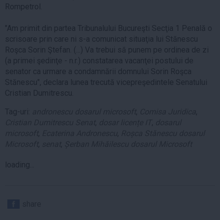
Rompetrol.
"Am primit din partea Tribunalului Bucureşti Secţia 1 Penală o
scrisoare prin care ni s-a comunicat situaţia lui Stănescu
Roşca Sorin Ştefan. (...) Va trebui să punem pe ordinea de zi
(a primei şedinţe - n.r.) constatarea vacanţei postului de
senator ca urmare a condamnării domnului Sorin Roşca
Stănescu", declara lunea trecută vicepreşedintele Senatului
Cristian Dumitrescu.
Tag-uri:
andronescu dosarul microsoft
,
Comisa Juridica
,
Cristian Dumitrescu Senat
,
dosar licențe IT
,
dosarul
microsoft
,
Ecaterina Andronescu
,
Roșca Stănescu dosarul
Microsoft
,
senat
,
Șerban Mihăilescu dosarul Microsoft
loading...
share