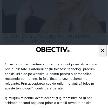
Ce spune Elena Udrea despre implicarea lui Dorin
Cocoș în dosarul Microsoft
×
Obiectiv.info își finanțează întregul conținut jurnalistic exclusiv
16 oct, 2014
prin publicitate. Partenerii noștri folosesc tehnologii precum
Citeşte mai departe
cookie-urile de pe website-ul nostru pentru a personaliza
reclamele pentru tine. În felul ăsta, tu vezi reclame mai
relevante. Prin acceptarea cookie-urilor, ne ajuți să folosim
aceste tehnologii în continuare pe site.
Îți mulțumim pentru acest accept și îți reamintim că îți poți
schimba oricând opțiunea printr-o simplă revenire pe site!