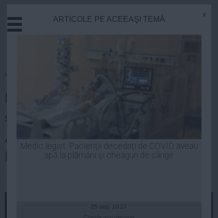
x
ARTICOLE PE ACEEAŞI TEMĂ
Actual
Economie
Justitie
Externe
Homepage
»
Politica
Educatie
DOSARUL MICROSOFT. Astăzi
Sanatate
Stiinta
se discută în Senat cazurile
Tehnologie
Andronescu-Mihăilescu și
Cultura
Medic legist: Pacienţii decedaţi de COVID aveau
Roșca Stănescu
apă la plămâni şi cheaguri de sânge
Mediu
Life
Andreea Mihai
| 28 oct, 2014
Politica
Guvern
25 sep, 10:27
Citeşte mai departe