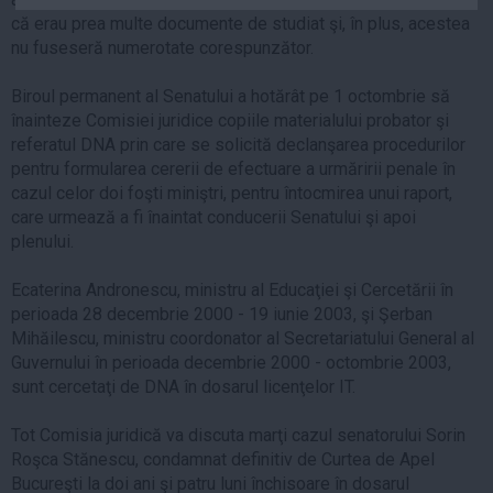
Auto
că erau prea multe documente de studiat şi, în plus, acestea
nu fuseseră numerotate corespunzător.
Sport
Biroul permanent al Senatului a hotărât pe 1 octombrie să
Handbal
înainteze Comisiei juridice copiile materialului probator şi
Box
referatul DNA prin care se solicită declanşarea procedurilor
Baschet
pentru formularea cererii de efectuare a urmăririi penale în
cazul celor doi foşti miniştri, pentru întocmirea unui raport,
Tenis
care urmează a fi înaintat conducerii Senatului şi apoi
Alte sporturi
plenului.
Life
Ecaterina Andronescu, ministru al Educaţiei şi Cercetării în
Funny
perioada 28 decembrie 2000 - 19 iunie 2003, şi Şerban
Mihăilescu, ministru coordonator al Secretariatului General al
Travel
Guvernului în perioada decembrie 2000 - octombrie 2003,
Stil de viata
sunt cercetaţi de DNA în dosarul licenţelor IT.
Tot Comisia juridică va discuta marţi cazul senatorului Sorin
Roşca Stănescu, condamnat definitiv de Curtea de Apel
Bucureşti la doi ani şi patru luni închisoare în dosarul