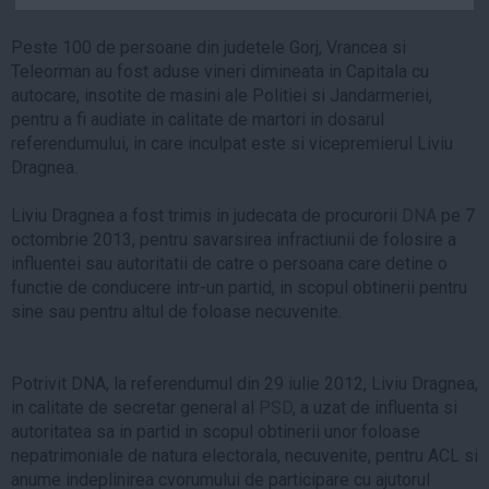
Auto
Peste 100 de persoane din judetele Gorj, Vrancea si
Sport
Teleorman au fost aduse vineri dimineata in Capitala cu
autocare, insotite de masini ale Politiei si Jandarmeriei,
Handbal
pentru a fi audiate in calitate de martori in dosarul
Box
referendumului, in care inculpat este si vicepremierul Liviu
Baschet
Dragnea.
Tenis
Liviu Dragnea a fost trimis in judecata de procurorii
DNA
pe 7
Alte sporturi
octombrie 2013, pentru savarsirea infractiunii de folosire a
Life
influentei sau autoritatii de catre o persoana care detine o
functie de conducere intr-un partid, in scopul obtinerii pentru
Funny
sine sau pentru altul de foloase necuvenite.
Travel
Stil de viata
Potrivit DNA, la referendumul din 29 iulie 2012, Liviu Dragnea,
in calitate de secretar general al
PSD
, a uzat de influenta si
autoritatea sa in partid in scopul obtinerii unor foloase
nepatrimoniale de natura electorala, necuvenite, pentru ACL si
anume indeplinirea cvorumului de participare cu ajutorul