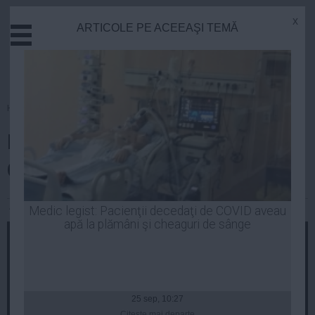
x
ARTICOLE PE ACEEAŞI TEMĂ
Actual
Economie
Justitie
Externe
Homepage
»
Politica
Educatie
DOSARUL REFERENDUMULUI.
Sanatate
Stiinta
Ce declară Liviu Dragnea
Tehnologie
Cultura
Andreea Mihai
| 24 oct, 2014
Medic legist: Pacienţii decedaţi de COVID aveau
apă la plămâni şi cheaguri de sânge
Mediu
Life
Politica
Guvern
25 sep, 10:27
Citeşte mai departe