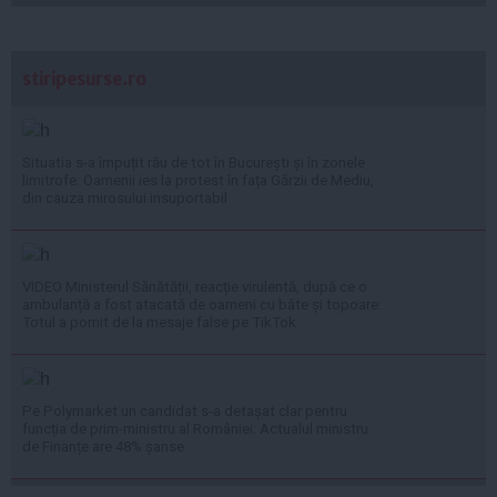
stiripesurse.ro
Situatia s-a împuțit rău de tot în București și în zonele
limitrofe: Oamenii ies la protest în fața Gărzii de Mediu,
din cauza mirosului insuportabil
VIDEO Ministerul Sănătății, reacție virulentă, după ce o
ambulanță a fost atacată de oameni cu bâte și topoare:
Totul a pornit de la mesaje false pe TikTok
Pe Polymarket un candidat s-a detașat clar pentru
funcția de prim-ministru al României: Actualul ministru
de Finanțe are 48% șanse