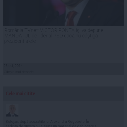
România TV.net: VICTOR PONTA îşi va depune
MANDATUL de lider al PSD dacă nu câştigă
prezidenţialele
28 oct, 2014
Citeşte mai departe
Cele mai citite
Bolojan, după acuzațiile lui Alexandru Rogobete: În
ședința de guvern nu a ajuns un material de deblocare a