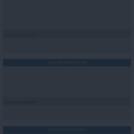
Citeşte mai departe
DAILYBUSINESS.RO
Citeşte mai departe
STIRIDESPORT.RO