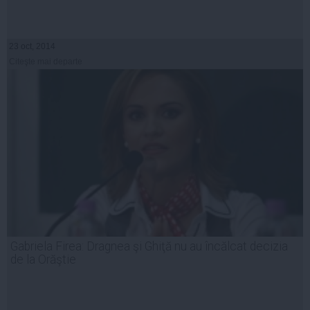
23 oct, 2014
Citeşte mai departe
Gabriela Firea: Dragnea şi Ghiţă nu au încălcat decizia
de la Orăştie