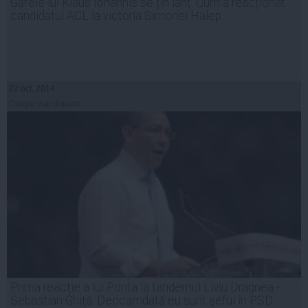
Gafele lui Klaus Iohannis se țin lanț. Cum a reacționat
candidatul ACL la victoria Simonei Halep
22 oct, 2014
Citeşte mai departe
Prima reacţie a lui Ponta la tandemul Liviu Dragnea -
Sebastian Ghiţă: Deocamdată eu sunt şeful în PSD