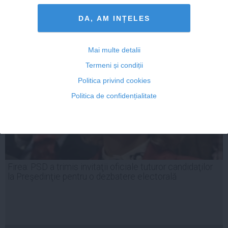
23 oct, 2014
DA, AM INȚELES
Citeşte mai departe
Mai multe detalii
Termeni și condiții
Politica privind cookies
Politica de confidențialitate
Firea: PSD a trimis invitaţii oficiale tuturor candidaţilor
la Preşedinţie pentru o dezbatere electorală