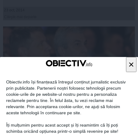
23 oct, 2014
Citeşte mai departe
×
Obiectiv.info își finanțează întregul conținut jurnalistic exclusiv
prin publicitate. Partenerii noștri folosesc tehnologii precum
cookie-urile de pe website-ul nostru pentru a personaliza
reclamele pentru tine. În felul ăsta, tu vezi reclame mai
ALEGERI PREZIDENTIALE 2014. Tăriceanu crede că
relevante. Prin acceptarea cookie-urilor, ne ajuți să folosim
Iohannis riscă să devină candidatul care dispare peste
aceste tehnologii în continuare pe site.
noapte
Îți mulțumim pentru acest accept și îți reamintim că îți poți
schimba oricând opțiunea printr-o simplă revenire pe site!