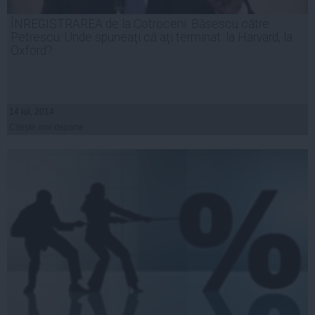
ÎNREGISTRAREA de la Cotroceni. Băsescu către
Petrescu: Unde spuneaţi că aţi terminat: la Harvard, la
Oxford?
14 iul, 2014
Citeşte mai departe