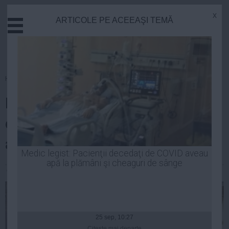
x
ARTICOLE PE ACEEAŞI TEMĂ
Actual
Economie
Justitie
Externe
Homepage
»
Politica
Educatie
Economica.net. Ce este MTO şi
Sanatate
Stiinta
cum se calculează. Cum s-a
Tehnologie
ajuns la 6 miliarde de lei
Cultura
Medic legist: Pacienţii decedaţi de COVID aveau
apă la plămâni şi cheaguri de sânge
Mediu
Constantin Andrei
| 15 iul, 2014
Life
Politica
Guvern
25 sep, 10:27
Citeşte mai departe