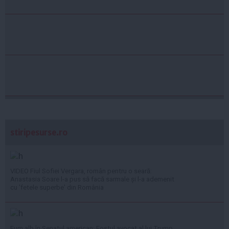
stiripesurse.ro
VIDEO Fiul Sofiei Vergara, român pentru o seară:
Anastasia Soare l-a pus să facă sarmale și l-a ademenit
cu 'fetele superbe' din România
Fum alb în Senatul american: Fostul avocat al lui Trump