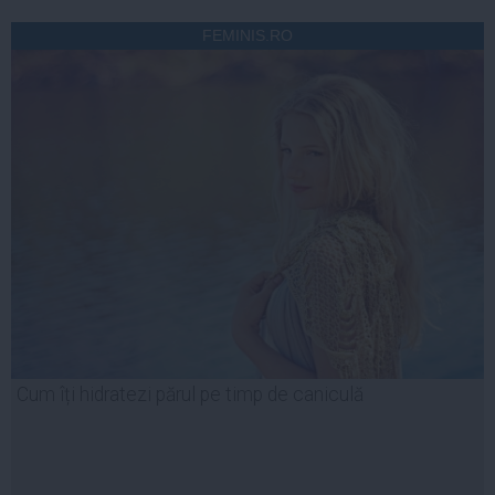
FEMINIS.RO
Cum îți hidratezi părul pe timp de caniculă