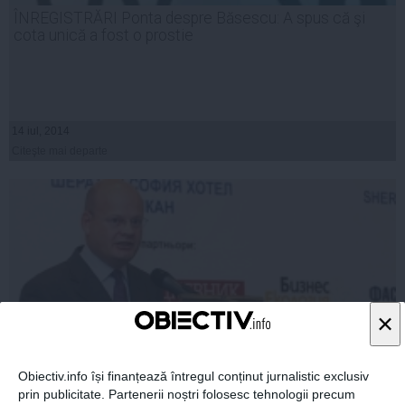
ÎNREGISTRĂRI Ponta despre Băsescu: A spus că şi
cota unică a fost o prostie
14 iul, 2014
Citeşte mai departe
×
Obiectiv.info își finanțează întregul conținut jurnalistic exclusiv
prin publicitate. Partenerii noștri folosesc tehnologii precum