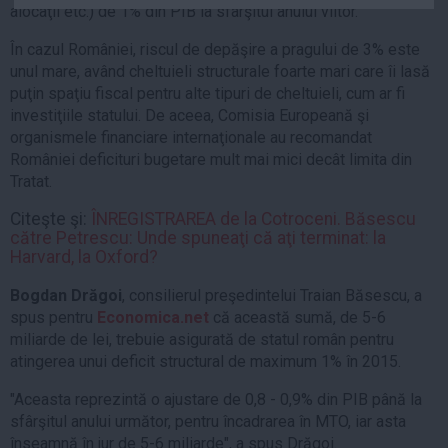
alocaţii etc.) de 1% din PIB la sfârşitul anului viitor.
Auto
Sport
În cazul României, riscul de depăşire a pragului de 3% este
unul mare, având cheltuieli structurale foarte mari care îi lasă
Handbal
puţin spaţiu fiscal pentru alte tipuri de cheltuieli, cum ar fi
investiţiile statului. De aceea, Comisia Europeană şi
Box
organismele financiare internaţionale au recomandat
Baschet
României deficituri bugetare mult mai mici decât limita din
Tenis
Tratat.
Alte sporturi
Citeşte şi:
ÎNREGISTRAREA de la Cotroceni. Băsescu
Life
către Petrescu: Unde spuneaţi că aţi terminat: la
Harvard, la Oxford?
Funny
Bogdan Drăgoi
, consilierul preşedintelui Traian Băsescu, a
Travel
spus pentru
Economica.net
că această sumă, de 5-6
Stil de viata
miliarde de lei, trebuie asigurată de statul român pentru
atingerea unui deficit structural de maximum 1% în 2015.
"Aceasta reprezintă o ajustare de 0,8 - 0,9% din PIB până la
sfârşitul anului următor, pentru încadrarea în MTO, iar asta
înseamnă în jur de 5-6 miliarde", a spus Drăgoi.