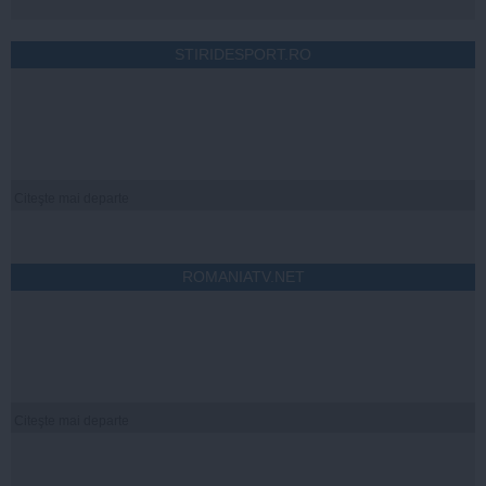
STIRIDESPORT.RO
Citeşte mai departe
ROMANIATV.NET
Citeşte mai departe