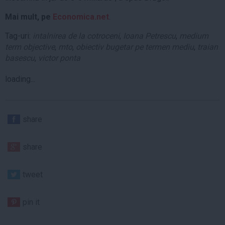
Mai mult, pe
Economica.net
.
Tag-uri:
intalnirea de la cotroceni
,
Ioana Petrescu
,
medium
term objective
,
mto
,
obiectiv bugetar pe termen mediu
,
traian
basescu
,
victor ponta
loading...
share
share
tweet
pin it