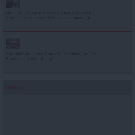
Florin Cîţu: PSD nu pierde nicio situaţie să-i arate lui
Putin că îi susţine agenda de aici de la Bucureşti
Consiliul Concurenţei: Doar 40% din calea ferată din
România este electrificată
b365.ro