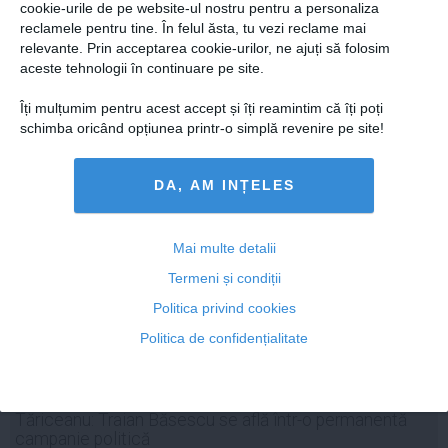
O delegaţie BERD vizitează România timp de 4 zile şi
cookie-urile de pe website-ul nostru pentru a personaliza
va avea întâlniri cu preşedintele şi premierul
reclamele pentru tine. În felul ăsta, tu vezi reclame mai
relevante. Prin acceptarea cookie-urilor, ne ajuți să folosim
aceste tehnologii în continuare pe site.
Îți mulțumim pentru acest accept și îți reamintim că îți poți
schimba oricând opțiunea printr-o simplă revenire pe site!
15 iul, 2014
Citeşte mai departe
DA, AM INȚELES
Mai multe detalii
Termeni și condiții
Politica privind cookies
Politica de confidențialitate
Tăriceanu: Traian Băsescu se află într-o permanentă
campanie politică