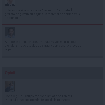
Bolojan, după acuzațiile lui Alexandru Rogobete: În
ședința de guvern nu a ajuns un material de deblocare a
posturilor
Abrudean: Președintele Senatului nu votează în locul
plenului și nu poate decide singur soarta unui proiect de
lege
Opinii
Florin Cîţu: PSD nu pierde nicio situaţie să-i arate lui
Putin că îi susţine agenda de aici de la Bucureşti