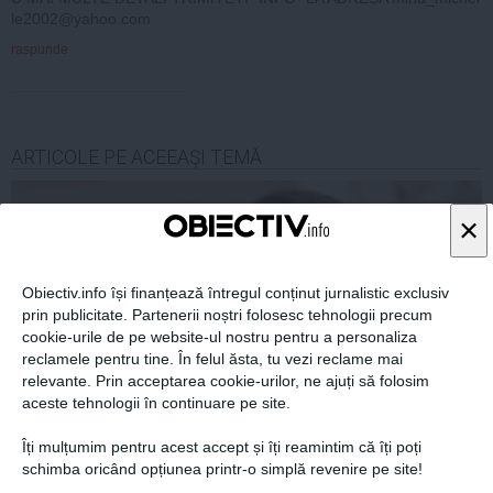
le2002@yahoo.com
raspunde
ARTICOLE PE ACEEAŞI TEMĂ
×
Obiectiv.info își finanțează întregul conținut jurnalistic exclusiv
prin publicitate. Partenerii noștri folosesc tehnologii precum
cookie-urile de pe website-ul nostru pentru a personaliza
reclamele pentru tine. În felul ăsta, tu vezi reclame mai
relevante. Prin acceptarea cookie-urilor, ne ajuți să folosim
aceste tehnologii în continuare pe site.
Îți mulțumim pentru acest accept și îți reamintim că îți poți
KLAUS IOHANNIS: Să nu-şi imagineze cineva că doar
schimba oricând opțiunea printr-o simplă revenire pe site!
din salariu şi din meditaţii am cumpărat şase case