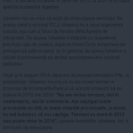
mult”, a declarat Iohannis, în luna mai 2013, la scurt timp după
apariția acuzațiilor Agenției.
Iohannis nici nu vrea să audă de pronunțarea sentinței! De
aceea, când a sesizat ÎCCJ, Iohannis nu a cerut urgentarea
cazului, așa cum a făcut de fiecare dată Agenția de
Integritate. De aceea, Iohannis a întârziat cu depunerea
punctului său de vedere, după ce Înalta Curte acceptase de
principiu să judece cazul. Și, în general, de aceea Iohannis a
căutat în permanență să amâne pronunțarea unei hotărâri
definitive.
Chiar și în august 2014, când era desemnat candidatul PNL la
președinție, Iohannis insista că nu are niciun termen în
procesul de incompatibilitate și că acesta urmează să se
judece în 2015 sau 2016:
“Nu am niciun termen, nici în
septembrie, nici în octombrie. Am câștigat toate
procesele cu ANI, în toate etapele procesuale, și acum,
nu mă îndoiesc că voi câștiga. Termen va avea în 2015
sau poate chiar în 2016”,
spunea încrezător Iohannis, într-o
emisiune de televiziune.