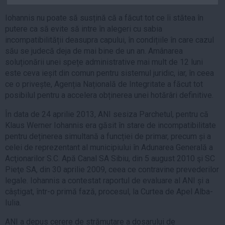
Auto
Iohannis nu poate să susțină că a făcut tot ce îi stătea în
Sport
putere ca să evite să intre în alegeri cu sabia
incompatibilității deasupra capului, în condițiile în care cazul
Handbal
său se judecă deja de mai bine de un an. Amânarea
Box
soluționării unei spețe administrative mai mult de 12 luni
este ceva ieșit din comun pentru sistemul juridic, iar, în ceea
Baschet
ce o privește, Agenția Națională de Integritate a făcut tot
Tenis
posibilul pentru a accelera obținerea unei hotărâri definitive.
Alte sporturi
În data de 24 aprilie 2013, ANI sesiza Parchetul, pentru că
Life
Klaus Werner Iohannis era găsit în stare de incompatibilitate
pentru deținerea simultană a funcției de primar, precum și a
Funny
celei de reprezentant al municipiului în Adunarea Generală a
Travel
Acţionarilor S.C. Apă Canal SA Sibiu, din 5 august 2010 şi SC
Pieţe SA, din 30 aprilie 2009, ceea ce contravine prevederilor
Stil de viata
legale. Iohannis a contestat raportul de evaluare al ANI și a
câștigat, într-o primă fază, procesul, la Curtea de Apel Alba-
Iulia.
ANI a depus cerere de strămutare a dosarului de