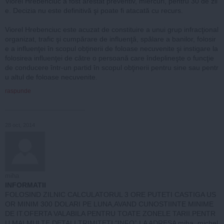
Viorel Hrebenciuc a fost arestat preventiv, miercuri, pentru 30 de zil
e. Decizia nu este definitivă şi poate fi atacată cu recurs.
Viorel Hrebenciuc este acuzat de constituire a unui grup infracţional
organizat, trafic şi cumpărare de influenţă, spălare a banilor, folosir
e a influenţei în scopul obţinerii de foloase necuvenite şi instigare la
folosirea influenţei de către o persoană care îndeplineşte o funcţie
de conducere într-un partid în scopul obţinerii pentru sine sau pentr
u altul de foloase necuvenite.
raspunde
28 oct, 2014
miha
INFORMATII
FOLOSIND ZILNIC CALCULATORUL 3 ORE PUTETI CASTIGA US
OR MINIM 300 DOLARI PE LUNA,AVAND CUNOSTIINTE MINIME
DE IT.OFERTA VALABILA PENTRU TOATE ZONELE TARII.PENTR
U MAI MULTE DETALI TRIMITETI “INFO” LA ADRESA
miha_michel