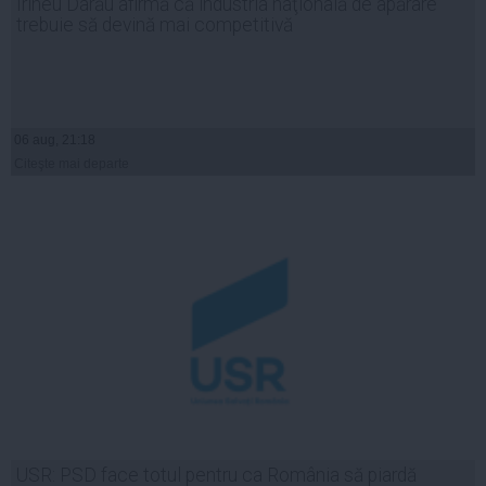
Irineu Darău afirmă că industria naţională de apărare
trebuie să devină mai competitivă
06 aug, 21:18
Citeşte mai departe
USR: PSD face totul pentru ca România să piardă