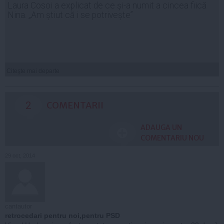
Laura Cosoi a explicat de ce și-a numit a cincea fiică
Nina. „Am știut că i se potrivește”
Citeşte mai departe
2
COMENTARII
ADAUGA UN
COMENTARIU NOU
29 oct, 2014
cantautor
retrocedari pentru noi,pentru PSD