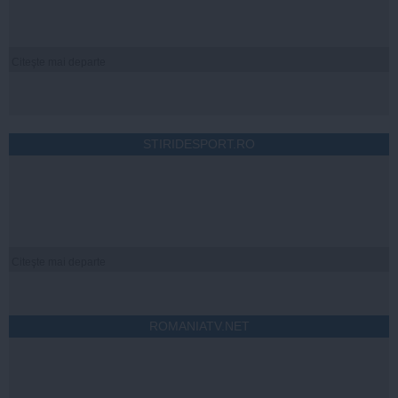
Citeşte mai departe
STIRIDESPORT.RO
Citeşte mai departe
ROMANIATV.NET