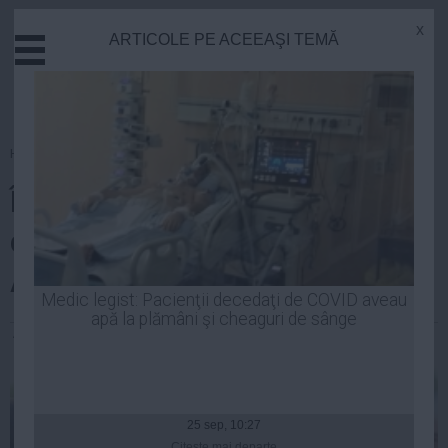
x
ARTICOLE PE ACEEAŞI TEMĂ
Actual
Economie
Justitie
Externe
Homepage
»
Opinii
Educatie
Îl crede cineva pe Iohannis că
Sanatate
Stiinta
dorea clarificarea procesului cu
Tehnologie
ANI până la prezidențiale?
Cultura
Medic legist: Pacienţii decedaţi de COVID aveau
apă la plămâni şi cheaguri de sânge
Mediu
Alexandra Radu
| 28 oct, 2014
Life
Politica
Guvern
25 sep, 10:27
Citeşte mai departe