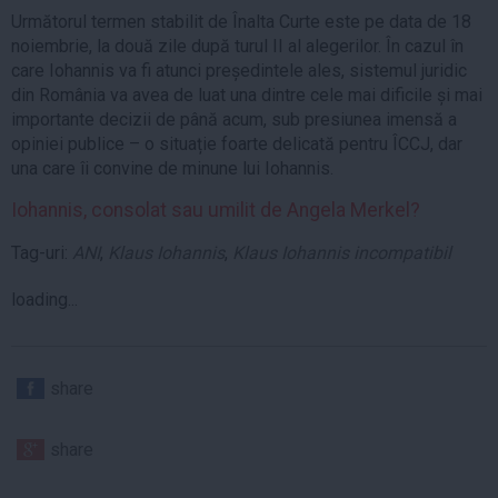
Următorul termen stabilit de Înalta Curte este pe data de 18
noiembrie, la două zile după turul II al alegerilor. În cazul în
care Iohannis va fi atunci președintele ales, sistemul juridic
din România va avea de luat una dintre cele mai dificile și mai
importante decizii de până acum, sub presiunea imensă a
opiniei publice – o situație foarte delicată pentru ÎCCJ, dar
una care îi convine de minune lui Iohannis.
Iohannis, consolat sau umilit de Angela Merkel?
Tag-uri:
ANI
,
Klaus Iohannis
,
Klaus Iohannis incompatibil
loading...
share
share