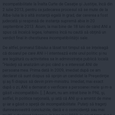
incompatibilitate la Înalta Curte de Casaţie şi Justiţie, încă din
2 iulie 2013, pentru ca judecarea procesul să se mute de la
Alba-Iulia la o altă instanţă egală în grad, dar cererea a fost
judecată și respinsă de instanţa supremă abia în 20
septembrie 2013. Acum, la mai bine de 18 luni de când ANI a
spus că încalcă legea, Iohannis încă nu caută să obțină un
verdict final în chestiunea incompatibilității sale.
De altfel, primarul Sibiului a lăsat tot timpul să se înțeleagă
că dosarul pe care ANI i-l intentează este unul politic și nu
are legătură cu activitatea sa în administrația publică locală:
“Haideţi să analizăm un pic când s-a interesat ANI de
persoana mea. Prima dată în 2009, imediat după ce am
declarat că sunt dispus să sprijin un candidat la Preşedinţie
şi aş fi dispus să devin prim-ministru. Imediat, mai exact
după o zi, ANI a demarat o verificare a persoanei mele şi m-a
găsit «incompatibil». [...] Acum, nu am intrat bine în PNL şi,
astfel, în politica naţională, şi iată că ANI şi-a amintit de mine
şi iar a găsit o speţă de incompatibilitate. Puteţi să trageţi
dumneavoastră concluziile, dacă e o coincidenţă sau mai