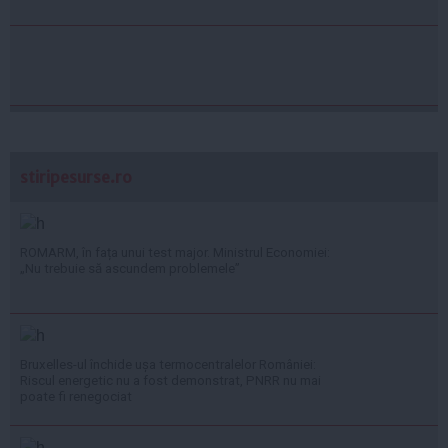
stiripesurse.ro
ROMARM, în fața unui test major. Ministrul Economiei:
„Nu trebuie să ascundem problemele”
Bruxelles-ul închide ușa termocentralelor României:
Riscul energetic nu a fost demonstrat, PNRR nu mai
poate fi renegociat