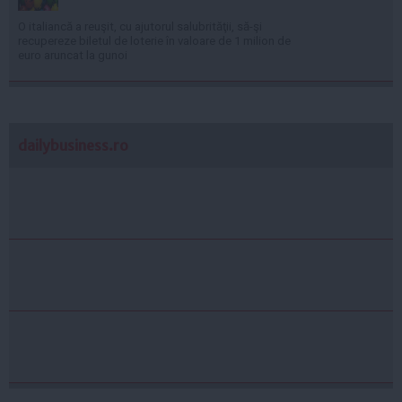
O italiancă a reuşit, cu ajutorul salubrităţii, să-şi
recupereze biletul de loterie în valoare de 1 milion de
euro aruncat la gunoi
dailybusiness.ro