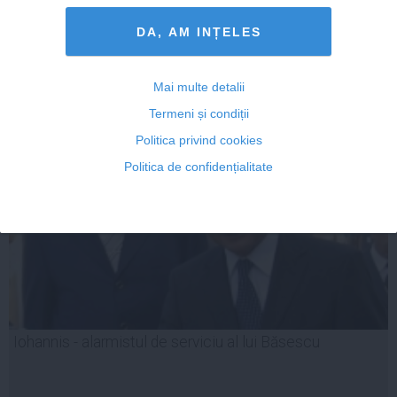
DA, AM INȚELES
28 oct, 2014
Mai multe detalii
Citeşte mai departe
Termeni și condiții
Politica privind cookies
Politica de confidențialitate
Iohannis - alarmistul de serviciu al lui Băsescu