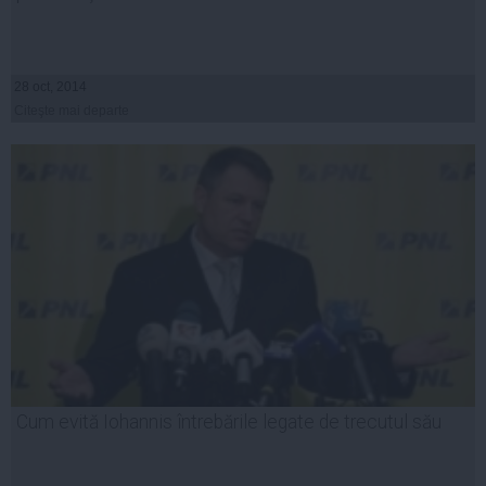
28 oct, 2014
Citeşte mai departe
Cum evită Iohannis întrebările legate de trecutul său