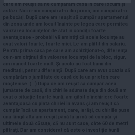
care am reuşit să ne cumpărăm casa în care locuim şi
Auto
astăzi. Nici n-am cumpărat-o din prima, am cumpărat-o
Sport
pe bucăţi. După care am reuşit să cumpăr apartamentul
din zona unde am locuit înainte pe legea care permitea
Handbal
vânzarea locuinţelor de stat în condiţii foarte
Box
avantajoase - probabil vă amintiţi că acele locuinţe au
avut valori foarte, foarte mici. Le-am plătit din salariu.
Baschet
Pentru prima casă pe care am achiziţionat-o, diferenţa
Tenis
ce n-am obţinut din valoarea locuinţei de la bloc, sigur,
Alte sporturi
am muncit foarte mult. Şi acolo au fost banii din
meditaţii, pentru diferenţă. După care am avut ocazia să
Life
cumpărăm o jumătate de casă de la un prieten care
moştenise. (...) După ce am reuşit să cumpăr acea
Funny
jumătate de casă, din chiriile adunate deja din două am
Travel
avut o situaţie foarte bună, am găsit o închiriere foarte
Stil de viata
avantajoasă cu plata chiriei în avans şi am reuşit să
cumpăr încă un apartament, care, iarăşi, cu chiriile puse
una lângă alta am reuşit până la urmă să cumpăr şi
ultimele două căsuţe, că nu sunt case, câte 60 de metri
pătraţi. Dar am considerat că este o investiţie bună