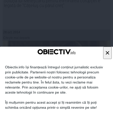
Soluţia lui Meleşcanu pentru eliminarea corupţiei e
legată de "Căţeluş cu părul creţ"
28 oct, 2014
Citeşte mai departe
×
Obiectiv.info își finanțează întregul conținut jurnalistic exclusiv
prin publicitate. Partenerii noștri folosesc tehnologii precum
cookie-urile de pe website-ul nostru pentru a personaliza
reclamele pentru tine. În felul ăsta, tu vezi reclame mai
relevante. Prin acceptarea cookie-urilor, ne ajuți să folosim
aceste tehnologii în continuare pe site.
Îți mulțumim pentru acest accept și îți reamintim că îți poți
Ce formulă a găsit Iohannis pentru a se dezice de
schimba oricând opțiunea printr-o simplă revenire pe site!
românii care au votat pentru demiterea lui Băsescu