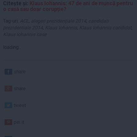
Citește și:
Klaus Iohannis: 47 de ani de muncă pentru
o casă sau doar corupție?
Tag-uri:
ACL
,
alegeri prezidențiale 2014
,
candidati
prezidentiale 2014
,
Klaus Iohannis
,
Klaus Iohannis candidat
,
Klaus Iohannis case
loading...
share
share
tweet
pin it