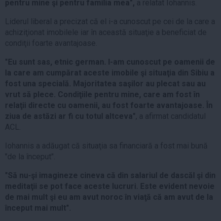
pentru mine şi pentru familia mea",
a relatat Iohannis.
Liderul liberal a precizat că el i-a cunoscut pe cei de la care a
achiziţionat imobilele iar în această situaţie a beneficiat de
condiţii foarte avantajoase.
"Eu sunt sas, etnic german. I-am cunoscut pe oamenii de
la care am cumpărat aceste imobile şi situaţia din Sibiu a
fost una specială. Majoritatea saşilor au plecat sau au
vrut să plece. Condiţiile pentru mine, care am fost în
relaţii directe cu oamenii, au fost foarte avantajoase. În
ziua de astăzi ar fi cu totul altceva"
, a afirmat candidatul
ACL.
Iohannis a adăugat că situaţia sa financiară a fost mai bună
"de la început".
"Să nu-şi imagineze cineva că din salariul de dascăl şi din
meditaţii se pot face aceste lucruri. Este evident nevoie
de mai mult şi eu am avut noroc în viaţă că am avut de la
început mai mult".