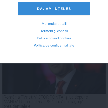
DA, AM INȚELES
28 oct, 2014
Mai multe detalii
Citeşte mai departe
Termeni și condiții
Politica privind cookies
Politica de confidențialitate
România TV.net: VICTOR PONTA îşi va depune
MANDATUL de lider al PSD dacă nu câştigă
prezidenţialele