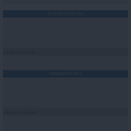
STIRIDESPORT.RO
Citeşte mai departe
ROMANIATV.NET
Citeşte mai departe