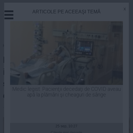
x
ARTICOLE PE ACEEAŞI TEMĂ
Actual
Economie
Justitie
Externe
Homepage
»
Politica
Educatie
KLAUS IOHANNIS: Să nu-şi
Sanatate
Stiinta
imagineze cineva că doar din
Tehnologie
salariu şi din meditaţii am
Cultura
Medic legist: Pacienţii decedaţi de COVID aveau
cumpărat şase case
apă la plămâni şi cheaguri de sânge
Mediu
Life
Laurentiu Panait
| 28 oct, 2014
Politica
Guvern
25 sep, 10:27
Citeşte mai departe