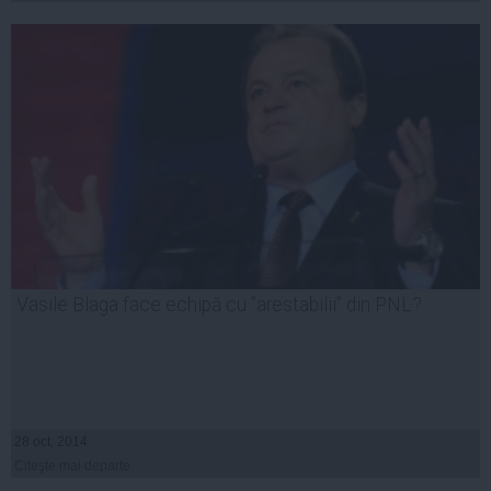
Vasile Blaga face echipă cu ”arestabilii” din PNL?
28 oct, 2014
Citeşte mai departe