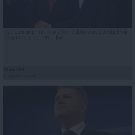
Câţi bani au primit în total candidaţii la prezidenţiale din
donaţii. ACL, pe primul loc
28 oct, 2014
Citeşte mai departe