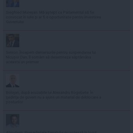
Siegfried Mureșan: Mă aștept ca Parlamentul să fie
convocat în iulie și ar fi o oportunitate pentru învestirea
Guvernului
Simion: Începem demersurile pentru suspendarea lui
Nicușor Dan; îl somăm să desemneze săptămâna
aceasta un premier
Bolojan, după acuzațiile lui Alexandru Rogobete: În
ședința de guvern nu a ajuns un material de deblocare a
posturilor
Abrudean: Președintele Senatului nu votează în locul