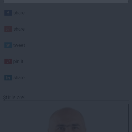
Auto
share
Sport
Handbal
share
Box
Baschet
tweet
Tenis
Alte sporturi
pin it
Life
share
Funny
Travel
Ştirile orei
Stil de viata