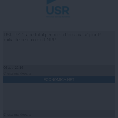
USR: PSD face totul pentru ca România să piardă
miliarde de euro din PNRR
06 aug, 21:16
Citeşte mai departe
ECONOMICA.NET
Citeşte mai departe