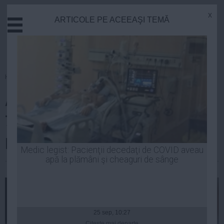
x
ARTICOLE PE ACEEAŞI TEMĂ
Actual
Economie
Justitie
Externe
Homepage
»
Politica
Educatie
ALEGERI PREZIDENȚIALE 2014.
Sanatate
Stiinta
79% dintre români vor un
Tehnologie
preşedinte religios
Cultura
Medic legist: Pacienţii decedaţi de COVID aveau
apă la plămâni şi cheaguri de sânge
Mediu
Laurentiu Panait
| 28 oct, 2014
Life
Politica
Guvern
25 sep, 10:27
Citeşte mai departe