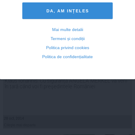
Citeşte mai departe
DA, AM INȚELES
Mai multe detalii
Termeni și condiții
Politica privind cookies
Politica de confidențialitate
Klaus Iohannis: Cu siguranță ANGELA MERKEL va veni
în țară când voi fi preşedintele României
28 oct, 2014
Citeşte mai departe