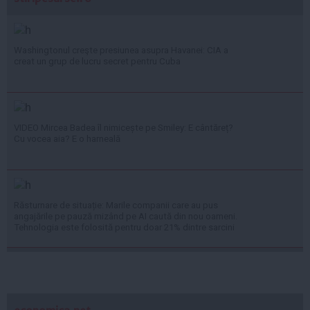
Washingtonul creşte presiunea asupra Havanei: CIA a
creat un grup de lucru secret pentru Cuba
VIDEO Mircea Badea îl nimicește pe Smiley: E cântăreț?
Cu vocea aia? E o harneală
Răsturnare de situație: Marile companii care au pus
angajările pe pauză mizând pe AI caută din nou oameni.
Tehnologia este folosită pentru doar 21% dintre sarcini