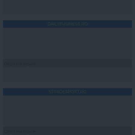
DAILYBUSINESS.RO
Citeşte mai departe
STIRIDESPORT.RO
Citeşte mai departe