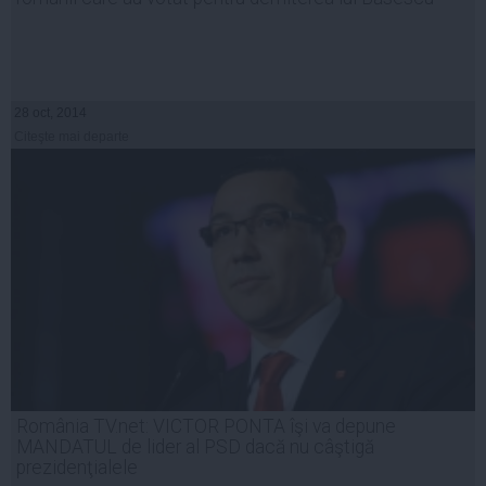
28 oct, 2014
Citeşte mai departe
România TV.net: VICTOR PONTA îşi va depune
MANDATUL de lider al PSD dacă nu câştigă
prezidenţialele