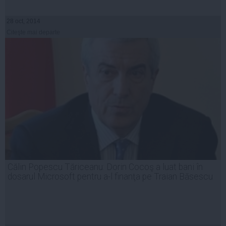
28 oct, 2014
Citeşte mai departe
Călin Popescu Tăriceanu: Dorin Cocoş a luat bani în
dosarul Microsoft pentru a-l finanţa pe Traian Băsescu