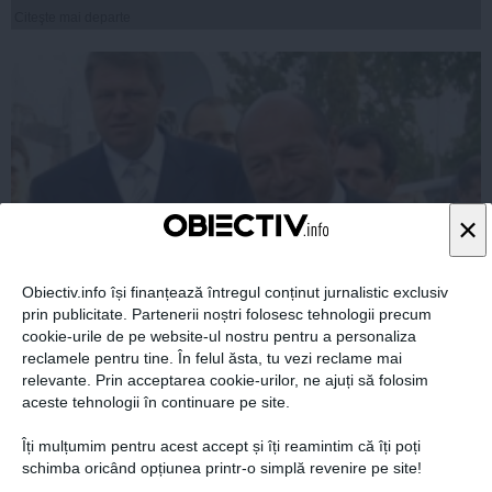
Citeşte mai departe
×
Obiectiv.info își finanțează întregul conținut jurnalistic exclusiv
prin publicitate. Partenerii noștri folosesc tehnologii precum
Iohannis - alarmistul de serviciu al lui Băsescu
cookie-urile de pe website-ul nostru pentru a personaliza
reclamele pentru tine. În felul ăsta, tu vezi reclame mai
relevante. Prin acceptarea cookie-urilor, ne ajuți să folosim
aceste tehnologii în continuare pe site.
Îți mulțumim pentru acest accept și îți reamintim că îți poți
schimba oricând opțiunea printr-o simplă revenire pe site!
28 oct, 2014