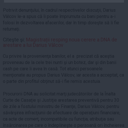
Auto
Potrivit denunţului, în cadrul respectivelor discuţii, Darius
Sport
Vâlcov le-a spus că îi poate împrumuta cu bani pentru a-i
folosi în dezvoltarea afacerilor, dar în timp doreşte să îi fie
Handbal
returnaţi.
Box
Citeşte şi:
Magistrații resping noua cerere a DNA de
Baschet
arestare a lui Darius Vâlcov
Tenis
Cu privire la provenienţa banilor, el a precizat că aceştia
Alte sporturi
proveneau de la cele trei nunti şi un botez, dar şi din banii
Life
cash pe care îi avea în casă. Tot atunci persoanele
menţionate au propus Darius Vâlcov, iar acesta a acceptat, ca
Funny
o parte din profitul obţinut să-i fie remis acestuia.
Travel
Procurorii DNA au solicitat marţi judecătorilor de la Înalta
Stil de viata
Curte de Casaţie şi Justiţie arestarea preventivă pentru 30
de zile a fostului ministru de Finanţe, Darius Vâlcov, pentru
săvârşirea infracţiunii de efectuare de operaţiuni financiare,
ca acte de comerţ, incompatibile cu funcţia, atribuţia sau
însărcinarea pe care o îndeplineşte o persoană ori încheierea