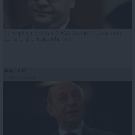
Cum spăla şi cheltuia ŞPAGA George Scutaru, fostul
consilier al lui Klaus Iohannis
06 apr, 18:42
Citeşte mai departe