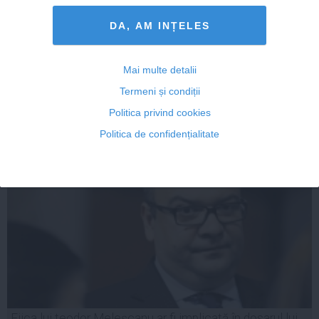
Preşedintele ÎCCJ îi dă replica lui Băsescu: "Aceste
atacuri nu fac decât să ne descalifice ca ţară"
DA, AM INȚELES
Mai multe detalii
Termeni și condiții
07 apr, 09:26
Politica privind cookies
Citeşte mai departe
Politica de confidențialitate
Fiica lui teodor Meleşcanu ar fi implicată în dosarul lui