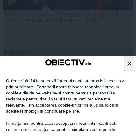
DNA, o nouă cerere de arestare pentru Darius Vâlcov, în
ziua în care se judecă eliberarea lui UPDATE
07 apr, 09:02
Citeşte mai departe
×
Obiectiv.info își finanțează întregul conținut jurnalistic exclusiv
prin publicitate. Partenerii noștri folosesc tehnologii precum
cookie-urile de pe website-ul nostru pentru a personaliza
reclamele pentru tine. În felul ăsta, tu vezi reclame mai
relevante. Prin acceptarea cookie-urilor, ne ajuți să folosim
aceste tehnologii în continuare pe site.
Îți mulțumim pentru acest accept și îți reamintim că îți poți
schimba oricând opțiunea printr-o simplă revenire pe site!