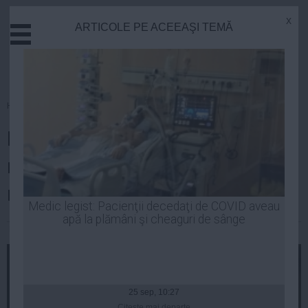
x
ARTICOLE PE ACEEAŞI TEMĂ
Actual
Economie
Justitie
Externe
Homepage
»
Actual
Educatie
INCREDIBIL: Darius Vâlcov a
Sanatate
Stiinta
recunoscut că a primit mită 1,5
Tehnologie
milioane de euro
Cultura
Medic legist: Pacienţii decedaţi de COVID aveau
apă la plămâni şi cheaguri de sânge
Mediu
Robert Georgescu
| 07 apr, 20:34
Life
Politica
Guvern
25 sep, 10:27
Citeşte mai departe