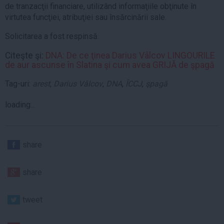
de tranzacţii financiare, utilizând informaţiile obţinute în
virtutea funcţiei, atribuţiei sau însărcinării sale.
Solicitarea a fost respinsă.
Citeşte şi:
DNA: De ce ţinea Darius Vâlcov LINGOURILE
de aur ascunse în Slatina şi cum avea GRIJĂ de şpagă
Tag-uri:
arest
,
Darius Vâlcov
,
DNA
,
ÎCCJ
,
şpagă
loading...
share
share
tweet