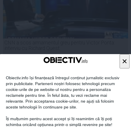
CNN a scos armamentul greu pentru Victor Ponta:
interviu cu Richard Quest
×
Obiectiv.info își finanțează întregul conținut jurnalistic exclusiv
22 mai, 2014
prin publicitate. Partenerii noștri folosesc tehnologii precum
Citeşte mai departe
cookie-urile de pe website-ul nostru pentru a personaliza
reclamele pentru tine. În felul ăsta, tu vezi reclame mai
relevante. Prin acceptarea cookie-urilor, ne ajuți să folosim
aceste tehnologii în continuare pe site.
Îți mulțumim pentru acest accept și îți reamintim că îți poți
schimba oricând opțiunea printr-o simplă revenire pe site!