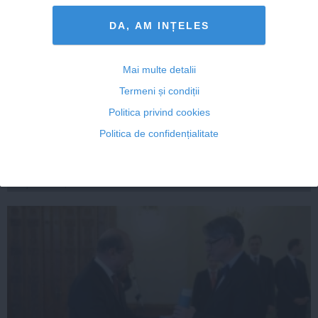
DA, AM INȚELES
Mai multe detalii
Guvernul a sesizat organele de urmărire penală pentru
Termeni și condiții
nereguli privind programul "Schi în România"
Politica privind cookies
Politica de confidențialitate
22 mai, 2014
Citeşte mai departe