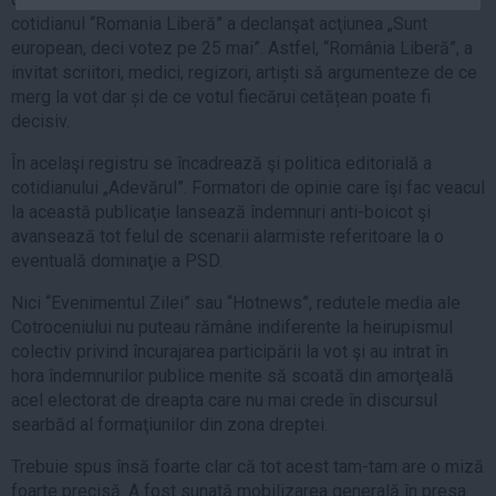
Auto
cotidianul “Romania Liberă” a declanşat acţiunea „Sunt
european, deci votez pe 25 mai”. Astfel, “România Liberă”, a
Sport
invitat scriitori, medici, regizori, artiști să argumenteze de ce
merg la vot dar și de ce votul fiecărui cetățean poate fi
Handbal
decisiv.
Box
În acelaşi registru se încadrează şi politica editorială a
Baschet
cotidianului „Adevărul”. Formatori de opinie care îşi fac veacul
Tenis
la această publicaţie lansează îndemnuri anti-boicot şi
Alte sporturi
avansează tot felul de scenarii alarmiste referitoare la o
eventuală dominaţie a PSD.
Life
Nici “Evenimentul Zilei” sau “Hotnews”, redutele media ale
Funny
Cotroceniului nu puteau rămâne indiferente la heirupismul
Travel
colectiv privind încurajarea participării la vot şi au intrat în
Stil de viata
hora îndemnurilor publice menite să scoată din amorţeală
acel electorat de dreapta care nu mai crede în discursul
searbăd al formaţiunilor din zona dreptei.
Trebuie spus însă foarte clar că tot acest tam-tam are o miză
foarte precisă. A fost sunată mobilizarea generală în presa