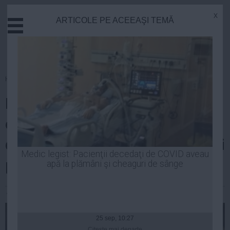
x
ARTICOLE PE ACEEAŞI TEMĂ
Actual
Economie
Justitie
Externe
Homepage
»
Opinii
Educatie
Nu există o campanie pro-vot la
Sanatate
Stiinta
europene, ci o campanie de
Tehnologie
demonizare a celor cu alte opinii
Cultura
Medic legist: Pacienţii decedaţi de COVID aveau
politice
apă la plămâni şi cheaguri de sânge
Mediu
Life
Andrei Pop
| 22 mai, 2014
Politica
Guvern
25 sep, 10:27
Citeşte mai departe