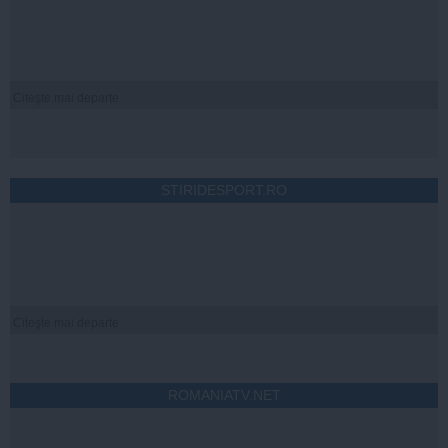
Citeşte mai departe
STIRIDESPORT.RO
Citeşte mai departe
ROMANIATV.NET