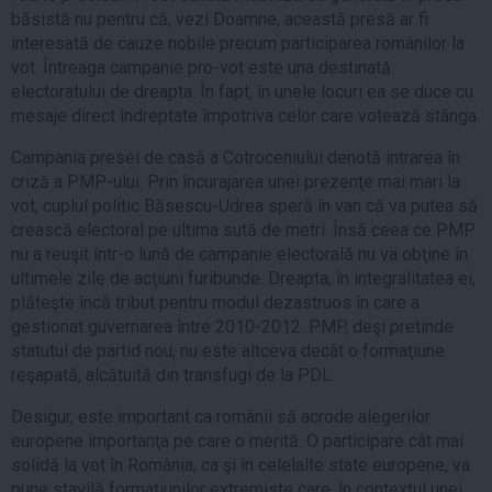
băsistă nu pentru că, vezi Doamne, această presă ar fi
interesată de cauze nobile precum participarea românilor la
vot. Întreaga campanie pro-vot este una destinată
electoratului de dreapta. În fapt, în unele locuri ea se duce cu
mesaje direct îndreptate împotriva celor care votează stânga.
Campania presei de casă a Cotroceniului denotă intrarea în
criză a PMP-ului. Prin încurajarea unei prezenţe mai mari la
vot, cuplul politic Băsescu-Udrea speră în van că va putea să
crească electoral pe ultima sută de metri. Însă ceea ce PMP
nu a reuşit într-o lună de campanie electorală nu va obţine în
ultimele zile de acţiuni furibunde. Dreapta, în integralitatea ei,
plăteşte încă tribut pentru modul dezastruos în care a
gestionat guvernarea între 2010-2012. PMP, deşi pretinde
statutul de partid nou, nu este altceva decât o formaţiune
reşapată, alcătuită din transfugi de la PDL.
Desigur, este important ca românii să acrode alegerilor
europene importanţa pe care o merită. O participare cât mai
solidă la vot în România, ca şi în celelalte state europene, va
pune stavilă formaţiunilor extremiste care, în contextul unei