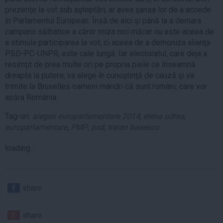
prezenţe la vot sub aşteptări, ar avea şansa lor de a accede
în Parlamentul European. Însă de aici şi până la a demara
campanii sălbatice a căror miza nici măcar nu este aceea de
a stimula participarea la vot, ci aceea de a demoniza alianţa
PSD-PC-UNPR, este cale lungă. Iar electoratul, care deja a
resimţit de prea multe ori pe propria piele ce înseamnă
dreapta la putere, va alege în cunoştinţă de cauză şi va
trimite la Bruxelles oameni mândri că sunt români, care vor
apăra România.
Tag-uri:
alegeri europarlamentare 2014
,
elena udrea
,
europarlamentare
,
PMP
,
psd
,
traian basescu
loading...
share
share