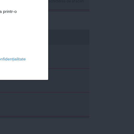
de euro pentru deschiderea de afaceri
a printr-o
economica.net
nfidențialitate