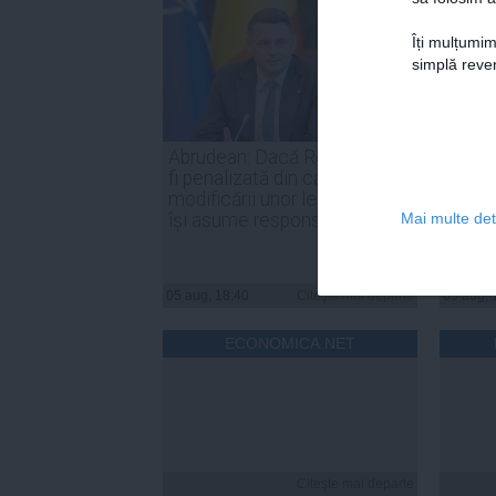
Îți mulțumim
simplă reven
Abrudean: Dacă România va
Parten
fi penalizată din cauza
Nicuşo
modificării unor legi, PSD să
declar
își asume responsabilitatea
inter
Mai multe deta
05 aug, 18:40
Citeşte mai departe
05 aug, 
ECONOMICA.NET
Citeşte mai departe