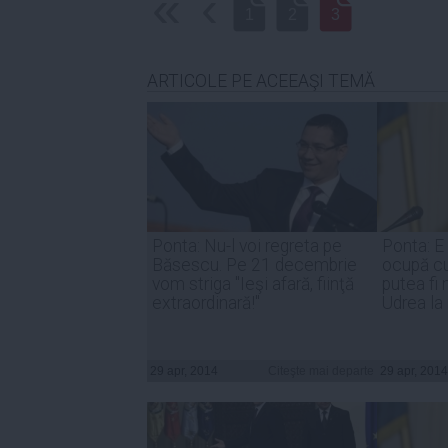
‹‹
‹
1
2
3
ARTICOLE PE ACEEAŞI TEMĂ
Ponta: Nu-l voi regreta pe
Ponta: E
Băsescu. Pe 21 decembrie
ocupă cu
vom striga "Ieşi afară, fiinţă
putea fi
extraordinară!"
Udrea la 
29 apr, 2014
Citeşte mai departe
29 apr, 2014