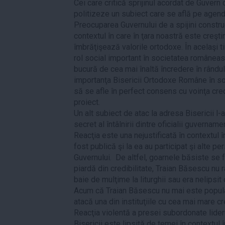
Cei care critică sprijinul acordat de Guvern 
politizeze un subiect care se află pe agenda
Preocuparea Guvernului de a spijini construc
contextul în care în ţara noastră este creşti
îmbrăţişează valorile ortodoxe. În acelaşi t
rol social important în societatea româneas
bucură de cea mai înaltă încredere în rândul
importanţa Bisericii Ortodoxe Române în so
să se afle în perfect consens cu voinţa cred
proiect.
Un alt subiect de atac la adresa Bisericii l-
secret al întâlnirii dintre oficialii guvername
Reacţia este una nejustificată în contextul î
fost publică şi la ea au participat şi alte p
Guvernului. De altfel, goarnele băsiste se f
piardă din credibilitate, Traian Băsescu nu
baie de mulţime la liturghii sau era nelipsit d
Acum că Traian Băsescu nu mai este popula
atacă una din instituţiile cu cea mai mare cre
Reacţia violentă a presei subordonate lider
Bisericii este lipsită de temei în contextul î