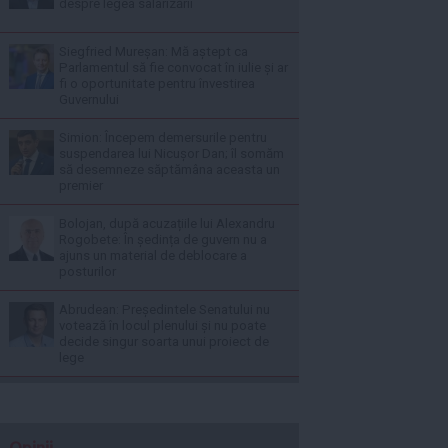
despre legea salarizării
Siegfried Mureșan: Mă aștept ca
Parlamentul să fie convocat în iulie și ar
fi o oportunitate pentru învestirea
Guvernului
Simion: Începem demersurile pentru
suspendarea lui Nicușor Dan; îl somăm
să desemneze săptămâna aceasta un
premier
Bolojan, după acuzațiile lui Alexandru
Rogobete: În ședința de guvern nu a
ajuns un material de deblocare a
posturilor
Abrudean: Președintele Senatului nu
votează în locul plenului și nu poate
decide singur soarta unui proiect de
lege
Opinii