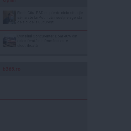
Florin Cîţu: PSD nu pierde nicio situaţie
să-i arate lui Putin că îi susţine agenda
de aici de la Bucureşti
Consiliul Concurenţei: Doar 40% din
calea ferată din România este
electrificată
b365.ro