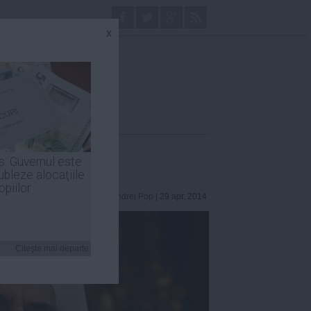
x
s: Guvernul este
ubleze alocaţiile
opiilor
Andrei Pop
| 29 apr, 2014
Citeşte mai departe