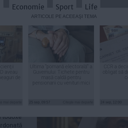
a
Economie
Sport
Life
ARTICOLE PE ACEEAŞI TEMĂ
ştilor împotriva BOR
cienţii
Ultima "pomană electorală" a
CCR a deci
ID aveau
Guvernului: Tichete pentru
obligat să d
heaguri de
masă caldă pentru
c
pensionarii cu venituri mici
lniri
tor Ponta,
te mai departe
25 sep, 09:57
Citeşte mai departe
24 sep, 12:00
 Daniel,
Ortodoxe
rdonată