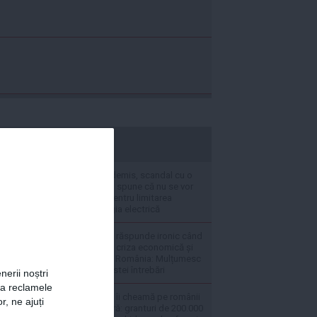
stiripesurse.ro
VIDEO Premierul demis, scandal cu o
jurnalistă. Bolojan spune că nu se vor
da compensații pentru limitarea
accesului la energia electrică
VIDEO Ilie Bolojan răspunde ironic când
a fost întrebat de criza economică și
inflația record din România: Mulțumesc
pentru citirea acestei întrebări
nerii noștri
za reclamele
VIDEO Ilie Bolojan îi cheamă pe românii
r, ne ajuți
din diaspora în țară: granturi de 200.000