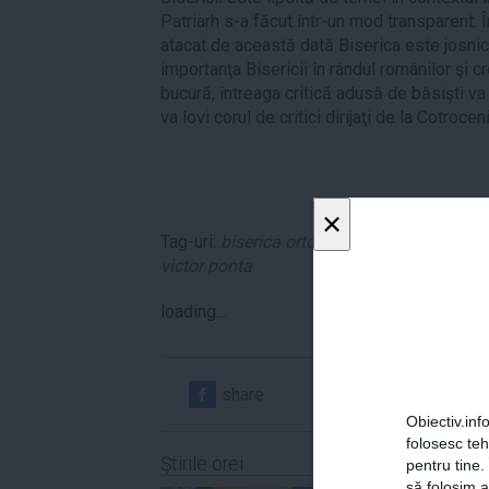
Patriarh s-a făcut într-un mod transparent. Î
atacat de această dată Biserica este josnic
importanţa Bisericii în rândul românilor şi c
bucură, întreaga critică adusă de băsişti v
va lovi corul de critici dirijaţi de la Cotroceni
×
Tag-uri:
biserica ortodoxa romana
,
BOR
,
mu
victor ponta
loading...
share
share
Obiectiv.info
folosesc te
Ştirile orei
pentru tine.
să folosim a