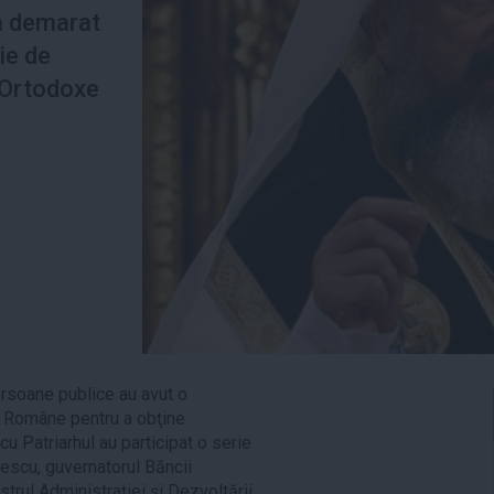
 a demarat
ie de
i Ortodoxe
ersoane publice au avut o
e Române pentru a obţine
 cu Patriarhul au participat o serie
escu, guvernatorul Băncii
strul Administrației și Dezvoltării