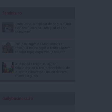
feminis.ro
Laura Cosoi a explicat de ce și-a numit
a cincea fiică Nina. „Am știut că i se
potrivește”
Prinţesa Eugenie a Marii Britanii a
născut al treilea copil, o fetiţă: Suntem
absolut topiţi după micuţa noastră
O italiancă a reuşit, cu ajutorul
salubrităţii, să-şi recupereze biletul de
loterie în valoare de 1 milion de euro
aruncat la gunoi
dailybusiness.ro