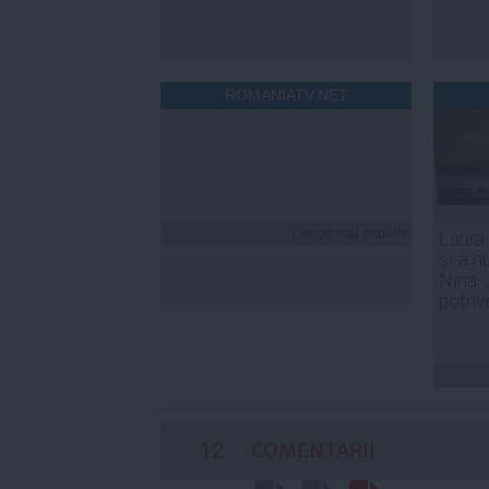
ROMANIATV.NET
Citeşte mai departe
Laura
și-a n
Nina. 
potriv
12
COMENTARII