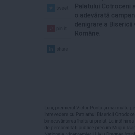
Palatului Cotroceni
tweet
o adevărată campan
denigrare a Biserici
pin it
Române.
share
Luni, premierul Victor Ponta şi mai multe p
întrevedere cu Patriarhul Bisericii Ortodox
binecuvântarea înaltului prelat. La întâlnirea
de personalităţi publice precum Mugur Isăr
Naționale, vicepremierii Liviu Dragnea (mini