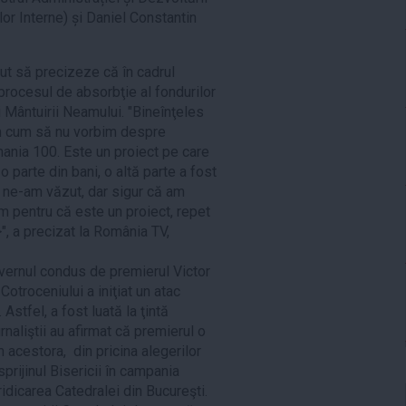
lor Interne) și Daniel Constantin
inut să precizeze că în cadrul
n procesul de absorbţie al fondurilor
i Mântuirii Neamului. "Bineînţeles
m cum să nu vorbim despre
mania 100. Este un proiect pe care
t o parte din bani, o altă parte a fost
a ne-am văzut, dar sigur că am
m pentru că este un proiect, repet
", a precizat la România TV,
uvernul condus de premierul Victor
otroceniului a iniţiat un atac
stfel, a fost luată la ţintă
naliştii au afirmat că premierul o
m acestora, din pricina alegerilor
prijinul Bisericii în campania
ridicarea Catedralei din Bucureşti.