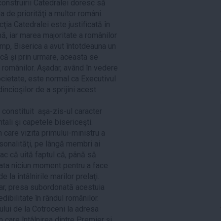
construirii Catedralei doresc să
 de priorităţi a multor români.
ţia Catedralei este justificată în
nă, iar marea majoritate a românilor
imp, Biserica a avut întotdeauna un
că şi prin urmare, aceasta se
 românilor. Aşadar, având în vedere
cietate, este normal ca Executivul
incioşilor de a sprijini acest
a constituit aşa-zis-ul caracter
ntali şi capetele bisericeşti.
n care vizita primului-ministru a
ersonalităţi, pe lângă membri ai
ac că uită faptul că, până să
 rata niciun moment pentru a face
e la întâlnirile marilor prelaţi.
r, presa subordonată acestuia
dibilitate în rândul românilor.
ului de la Cotroceni la adresa
n care întâlnirea dintre Premier şi