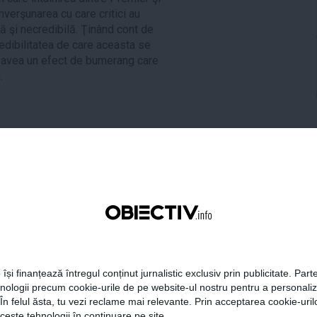
nverşunarea cu care critici au
ă şi necredibilă. Ţinând cont de
redibilitatea de care aceasta se
a avea un efect de bumerang care
.
gur isarescu
,
Palatul Cotroceni
,
tweet
pin it
share
 își finanțează întregul conținut jurnalistic exclusiv prin publicitate. Parte
hnologii precum cookie-urile de pe website-ul nostru pentru a personali
 În felul ăsta, tu vezi reclame mai relevante. Prin acceptarea cookie-urilo
ceste tehnologii în continuare pe site.