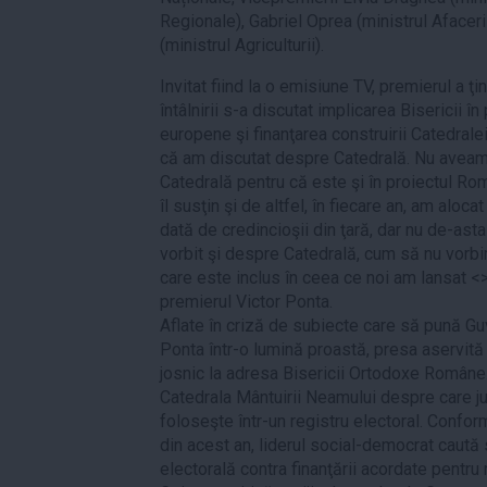
Regionale), Gabriel Oprea (ministrul Afaceri
(ministrul Agriculturii).
Invitat fiind la o emisiune TV, premierul a ţ
întâlnirii s-a discutat implicarea Bisericii î
europene şi finanţarea construirii Catedrale
că am discutat despre Catedrală. Nu avea
Catedrală pentru că este şi în proiectul Ro
îl susţin şi de altfel, în fiecare an, am aloca
dată de credincioşii din ţară, dar nu de-ast
vorbit şi despre Catedrală, cum să nu vorbi
care este inclus în ceea ce noi am lansat <>
premierul Victor Ponta.
Aflate în criză de subiecte care să pună G
Ponta într-o lumină proastă, presa aservită C
josnic la adresa Bisericii Ortodoxe Române. A
Catedrala Mântuirii Neamului despre care jur
foloseşte într-un registru electoral. Confor
din acest an, liderul social-democrat caută s
electorală contra finanţării acordate pentru 