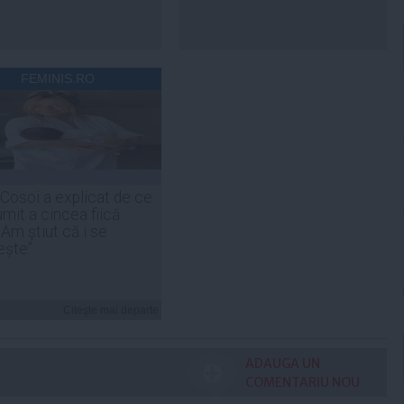
FEMINIS.RO
 Cosoi a explicat de ce
umit a cincea fiică
„Am știut că i se
ește”
Citeşte mai departe
ADAUGA UN
COMENTARIU NOU