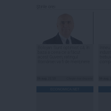
Ştirile orei
Bolojan: Sunt optimist că, în
Irineu
baza a ceea ce a făcut
indust
acest Guvern, ratingul
trebui
României va fi de menținere
compe
06 aug, 21:10
Citeşte mai departe
06 aug, 
ECONOMICA.NET