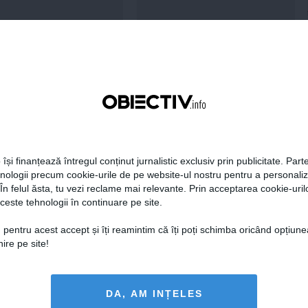
Citeşte mai departe
Citeşte mai departe
FEMINIS.RO
 își finanțează întregul conținut jurnalistic exclusiv prin publicitate. Parte
hnologii precum cookie-urile de pe website-ul nostru pentru a personali
 Ristei, reacție după ce
 În felul ăsta, tu vezi reclame mai relevante. Prin acceptarea cookie-urilo
 pus la zid în mediul
ceste tehnologii în continuare pe site.
: „Am răspuns cu o
tică”
 pentru acest accept și îți reamintim că îți poți schimba oricând opțiune
ire pe site!
Citeşte mai departe
DA, AM INȚELES