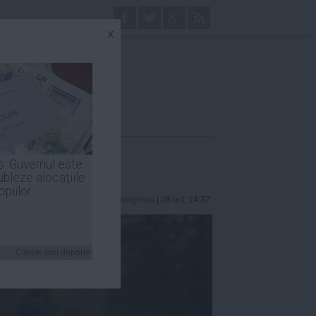
x
s: Guvernul este
ubleze alocaţiile
opiilor
Robert Georgescu
| 08 oct, 14:37
Citeşte mai departe