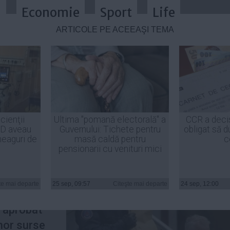
a
Economie
Sport
Life
ARTICOLE PE ACEEAŞI TEMĂ
ransferat la SPITAL
cienţii
Ultima "pomană electorală" a
CCR a deci
ID aveau
Guvernului: Tichete pentru
obligat să d
heaguri de
masă caldă pentru
c
pensionarii cu venituri mici
Sorin
rat la
te mai departe
25 sep, 09:57
Citeşte mai departe
24 sep, 12:00
stul
fi aprobat
unor surse