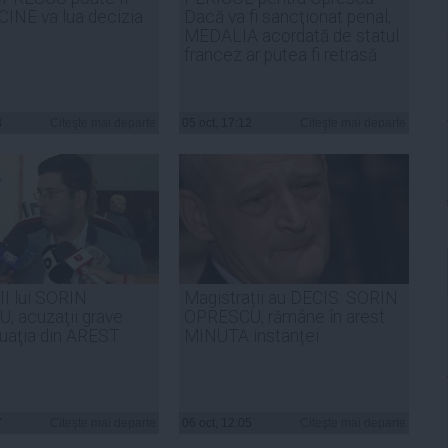
 CINE va lua decizia
Dacă va fi sancţionat penal,
MEDALIA acordată de statul
francez ar putea fi retrasă
8
Citeşte mai departe
05 oct, 17:12
Citeşte mai departe
I lui SORIN
Magistrații au DECIS: SORIN
 acuzaţii grave
OPRESCU, rămâne în arest.
siuaţia din AREST
MINUTA instanței
7
Citeşte mai departe
06 oct, 12:05
Citeşte mai departe