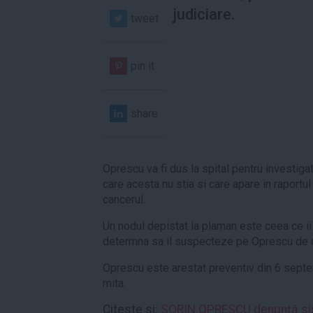
judiciare.
tweet
pin it
share
Oprescu va fi dus la spital pentru investigat
care acesta nu stia si care apare in raportul 
cancerul.
Un nodul depistat la plaman este ceea ce ii 
determna sa il suspecteze pe Oprescu de 
Oprescu este arestat preventiv din 6 septem
mita.
Citeste si:
SORIN OPRESCU denunţă sist