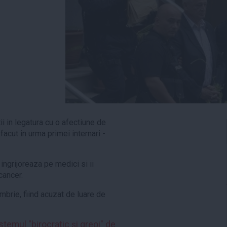
ii in legatura cu o afectiune de
facut in urma primei internari -
ingrijoreaza pe medici si ii
cancer.
brie, fiind acuzat de luare de
emul "birocratic şi greoi" de