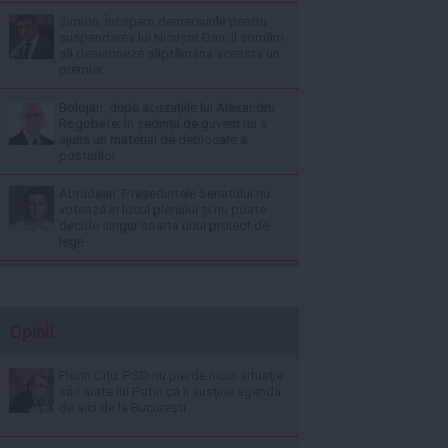
Simion: Începem demersurile pentru
suspendarea lui Nicușor Dan; îl somăm
să desemneze săptămâna aceasta un
premier
Bolojan, după acuzațiile lui Alexandru
Rogobete: În ședința de guvern nu a
ajuns un material de deblocare a
posturilor
Abrudean: Președintele Senatului nu
votează în locul plenului și nu poate
decide singur soarta unui proiect de
lege
Opinii
Florin Cîţu: PSD nu pierde nicio situaţie
să-i arate lui Putin că îi susţine agenda
de aici de la Bucureşti