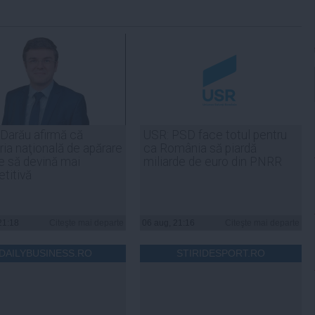
 Darău afirmă că
USR: PSD face totul pentru
ria naţională de apărare
ca România să piardă
e să devină mai
miliarde de euro din PNRR
titivă
21:18
Citeşte mai departe
06 aug, 21:16
Citeşte mai departe
DAILYBUSINESS.RO
STIRIDESPORT.RO