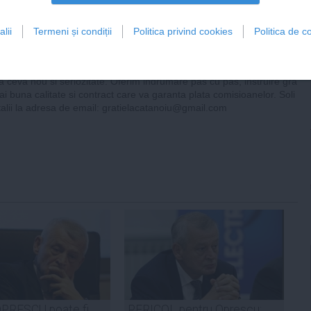
ADAUGA UN
COMENTARIU NOU
lii
Termeni și condiții
Politica privind cookies
Politica de co
tori
ta oferta! Urgent avem nevoie de colaboratori part-time in cel mai s
erios program de castigat bani la domiciliu, in timpul liber. Cerem dor
ta ceva nou si seriozitate. Oferim indrumare pas cu pas, instruire gra
ai buna calitate si contract care va garanta plata comisioanelor. Soli
talii la adresa de email:
gratielacatanoiu@gmail.com
PRESCU poate fi
PERICOL pentru Oprescu: