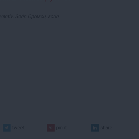
ventiv
,
Sorin Oprescu
,
sorin
tweet
pin it
share