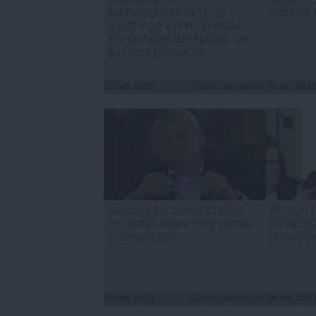
supravegheze optic și
eliberat.
acustiv pe Sorin Oprescu
într-un hotel din Austria. Ce
au făcut procurorii
02 oct, 19:05
Citeşte mai departe
05 oct, 08:1
Avocaţii lui Sorin Oprescu
AVOCAŢI
cer confruntare între primar
OPRESCU,
şi denunţător
privind 
05 oct, 17:31
Citeşte mai departe
06 oct, 10:0