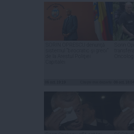
SORIN OPRESCU denunţă
Sorin Op
sistemul "birocratic şi greoi"
transfera
de la Arestul Poliţiei
Oncolog
Capitalei
06 oct, 19:19
Citeşte mai departe
08 oct, 18:0