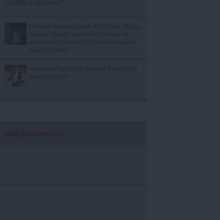
o statistică”
Modele de Inteligență Artificială (IA) au
scăpat de sub control în testele de
securitate cibernetică, semnalează un
raport britanic
Vanessa Paradis și Samuel Benchetrit
s-au despărțit
dailybusiness.ro