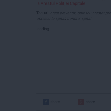
la Arestul Poliţiei Capitalei
Tag-uri:
arest preventiv
,
oprescu arestat pre
oprescu la spital
,
transfer spital
loading...
share
share