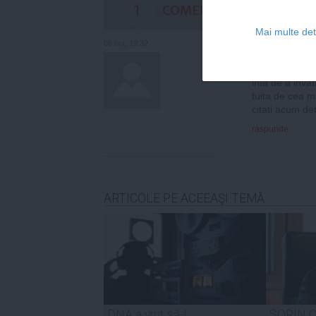
1
COMENTARII
Mai multe deta
cautam colabora
08 oct, 19:32
Cea mai sellec
ellect si mai s
inta de a inva
tuita de cea m
citati acum de
raspunde
ARTICOLE PE ACEEAŞI TEMĂ
DNA a vrut să-l
SORIN O