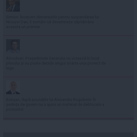
Simion: Începem demersurile pentru suspendarea lui
Nicușor Dan; îl somăm să desemneze săptămâna
aceasta un premier
Abrudean: Președintele Senatului nu votează în locul
plenului și nu poate decide singur soarta unui proiect de
lege
Bolojan, după acuzațiile lui Alexandru Rogobete: În
ședința de guvern nu a ajuns un material de deblocare a
posturilor