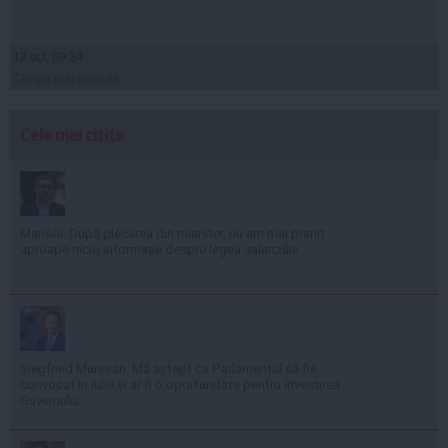
12 oct, 09:34
Citeşte mai departe
Cele mai citite
Manole: După plecarea din minister, nu am mai primit
aproape nicio informație despre legea salarizării
Siegfried Mureșan: Mă aștept ca Parlamentul să fie
convocat în iulie și ar fi o oportunitate pentru învestirea
Guvernului