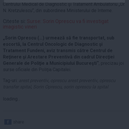
Centrului Medical de Diagnostic şi Tratament Ambulatoriu „Dr.
Auto
N. Kretzulescu“, din subordinea Ministerului de Interne.
Sport
Citeste si:
Surse: Sorin Oprescu va fi investigat
Handbal
imagistic vineri
Box
„Sorin Oprescu (…) urmează să fie transportat, sub
Baschet
escortă, la Centrul Oncologic de Diagnostic şi
Tratament Fundeni, aviz transmis către Centrul de
Tenis
Reţinere şi Arestare Preventivă din cadrul Direcţiei
Alte sporturi
Generale de Poliţie a Municipiului Bucureşti“
, precizau joi
Life
surse oficiale din Poliţia Capitalei.
Funny
Tag-uri:
arest preventiv
,
oprescu arest preventiv
,
oprescu
transfer spital
,
Sorin Oprescu
,
sorin oprescu la spital
Travel
Stil de viata
loading...
share