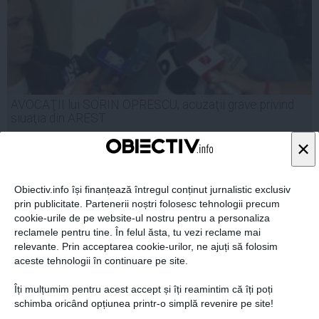
AVOCAŢII lui SORIN OPRESCU, acuzaţii grave privind
siuaţia din AREST
×
Obiectiv.info își finanțează întregul conținut jurnalistic exclusiv
06 oct, 10:07
prin publicitate. Partenerii noștri folosesc tehnologii precum
Citeşte mai departe
cookie-urile de pe website-ul nostru pentru a personaliza
reclamele pentru tine. În felul ăsta, tu vezi reclame mai
relevante. Prin acceptarea cookie-urilor, ne ajuți să folosim
aceste tehnologii în continuare pe site.
Îți mulțumim pentru acest accept și îți reamintim că îți poți
schimba oricând opțiunea printr-o simplă revenire pe site!