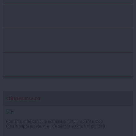
stiripesurse.ro
România, între caniculă extremă și furtuni violente. Cod
roșu în șapte județe, vijelii de până la 90 km/h și grindină