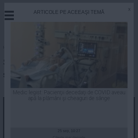
x
ARTICOLE PE ACEEAŞI TEMĂ
Actual
Economie
Justitie
Externe
Homepage
»
Actual
Educatie
Sorin Oprescu află astăzi dacă
Sanatate
Stiinta
scapă de arestul preventiv
Tehnologie
Cultura
Robert Georgescu
| 09 oct, 08:51
Medic legist: Pacienţii decedaţi de COVID aveau
apă la plămâni şi cheaguri de sânge
Mediu
Life
Politica
Guvern
25 sep, 10:27
Citeşte mai departe