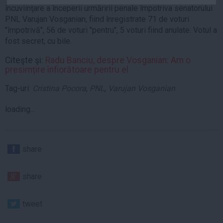
încuviinţare a începerii urmăririi penale împotriva senatorului
Auto
PNL Varujan Vosganian, fiind înregistrate 71 de voturi
Sport
"împotrivă", 56 de voturi "pentru", 5 voturi fiind anulate. Votul a
fost secret, cu bile.
Handbal
Box
Citeşte şi:
Radu Banciu, despre Vosganian: Am o
presimțire înfiorătoare pentru el
Baschet
Tag-uri:
Cristina Pocora
,
PNL
,
Varujan Vosganian
Tenis
Alte sporturi
loading...
Life
Funny
share
Travel
Stil de viata
share
tweet