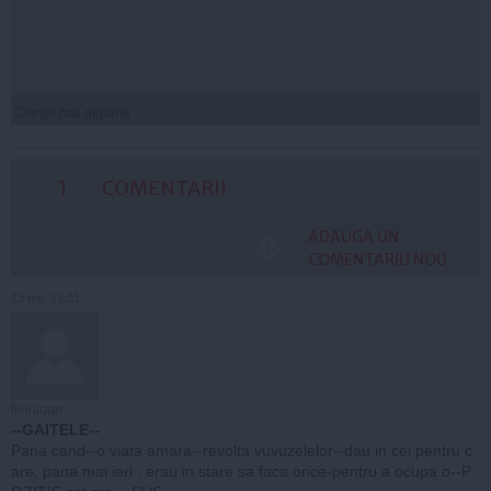
Citeşte mai departe
1
COMENTARII
ADAUGA UN
COMENTARIU NOU
13 feb, 13:01
liviuioan
--GAITELE--
Pana cand--o viata amara--revolta vuvuzelelor--dau in cei pentru c
are, pana mai ieri , erau in stare sa faca orice-pentru a ocupa o--P