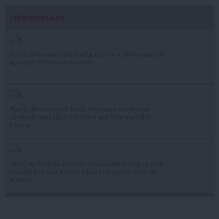
stiripesurse.ro
Potul cel mare la Loto 6/49 a ajuns la o sumă uriașă de
aproape 10 milioane de euro
Alertă climatologică! Două fenomene extreme se
combină: Iarna 2026/2027 va fi una total atipică în
Europa
VIDEO Ambulanță atacată cu topoarele în Cluj: „Șansa
noastră știți care a fost? Că au fost proști, altfel ne
omorau”