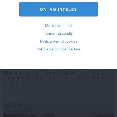
DA, AM INȚELES
Mai multe detalii
Termeni și condiții
Politica privind cookies
Politica de confidențialitate
Klaus Iohannis: un Parlament tolerant cu corupția și
corupții nu se va bucura de respectul și încrederea
cetățenilor
13 feb, 14:44
Citeşte mai departe