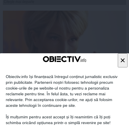
Citeşte mai departe
×
Obiectiv.info își finanțează întregul conținut jurnalistic exclusiv
prin publicitate. Partenerii noștri folosesc tehnologii precum
Raluca Turcan: Dacă aș fi în locul lui Varujan Vosganian,
cookie-urile de pe website-ul nostru pentru a personaliza
mi-aș da demisia din PNL
reclamele pentru tine. În felul ăsta, tu vezi reclame mai
relevante. Prin acceptarea cookie-urilor, ne ajuți să folosim
aceste tehnologii în continuare pe site.
Îți mulțumim pentru acest accept și îți reamintim că îți poți
13 feb, 13:56
schimba oricând opțiunea printr-o simplă revenire pe site!
Citeşte mai departe