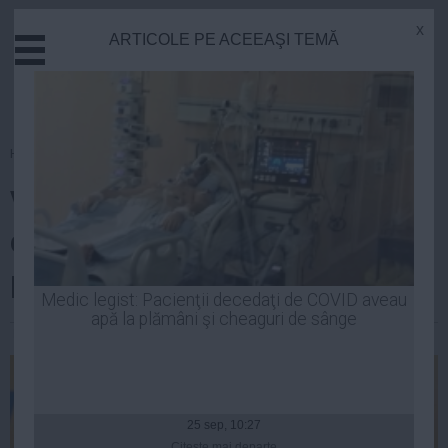
x
ARTICOLE PE ACEEAŞI TEMĂ
Actual
Economie
Justitie
Externe
Homepage
»
Politica
Educatie
Varujan Vosganian este atacat
Sanatate
Stiinta
de colegii liberali: Să facă un
Tehnologie
pas în afara PNL
Cultura
Medic legist: Pacienţii decedaţi de COVID aveau
apă la plămâni şi cheaguri de sânge
Mediu
Laurentiu Panait
| 13 feb, 12:24
Life
Politica
Guvern
25 sep, 10:27
Citeşte mai departe