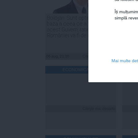
Îți mulțumim
Bolojan: Sunt optimist că, în
Irineu
simplă reven
baza a ceea ce a făcut
indust
acest Guvern, ratingul
trebui
României va fi de menținere
compe
06 aug, 21:10
Citeşte mai departe
06 aug, 
Mai multe deta
ECONOMICA.NET
Citeşte mai departe