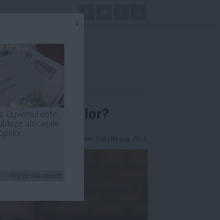
x
nale a românilor?
s: Guvernul este
ubleze alocaţiile
opiilor
Andrei Pop
| 04 aug, 2014
Citeşte mai departe