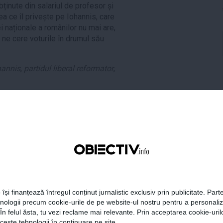
bținute din salariul de profesor și
a ce îl privește pe Iohannis, care
 naționale a românilor nu mai are,
a ne cere voturile în drumul său
hannis
,
partidul liberal reformator
,
tweet
pin it
share
 își finanțează întregul conținut jurnalistic exclusiv prin publicitate. Parte
hnologii precum cookie-urile de pe website-ul nostru pentru a personali
 În felul ăsta, tu vezi reclame mai relevante. Prin acceptarea cookie-urilo
ceste tehnologii în continuare pe site.