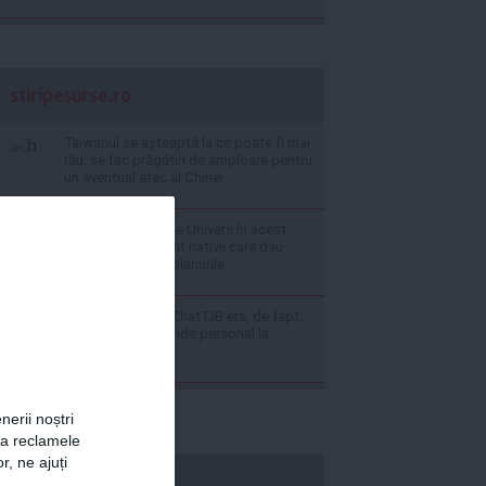
stiripesurse.ro
Taiwanul se așteaptă la ce poate fi mai
rău: se fac prăgătiri de amploare pentru
un eventual atac al Chinei
Zodia protejată de Univers în acest
weekend: cine sunt nativii care dau
lovitura pe toate planurile
Experiment viral: ChatTJB era, de fapt,
un om care răspunde personal la
fiecare mesaj
nerii noștri
za reclamele
r, ne ajuți
economica.net