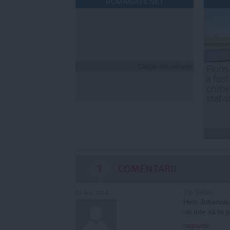
ROMANIATV.NET
Citeşte mai departe
Florin
a fost
online
statis
1
COMENTARII
Țiți Șelaru
04 aug, 2014
Herr Johannis,
-te iute să te
raspunde