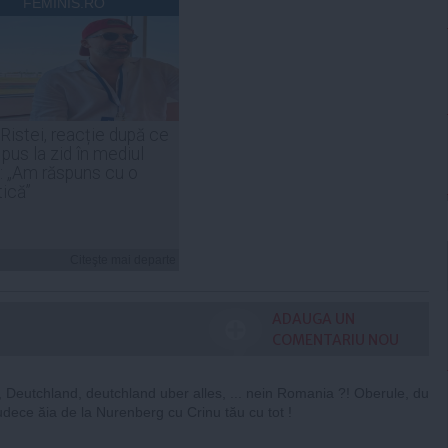
FEMINIS.RO
 Ristei, reacție după ce
 pus la zid în mediul
: „Am răspuns cu o
tică”
Citeşte mai departe
ADAUGA UN
COMENTARIU NOU
 Deutchland, deutchland uber alles, ... nein Romania ?! Oberule, du
 judece ăia de la Nurenberg cu Crinu tău cu tot !