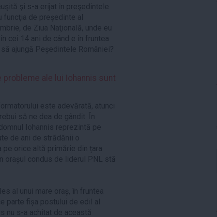
uşită şi s-a erijat în preşedintele
u funcţia de preşedinte al
mbrie, de Ziua Naţională, unde eu
în cei 14 ani de când e în fruntea
a să ajungă Peședintele României?
le probleme ale lui Iohannis sunt
ormatorului este adevărată, atunci
 trebui să ne dea de gândit. În
, domnul Iohannis reprezintă pe
ute de ani de strădănii o
pe orice altă primărie din țara
in orașul condus de liderul PNL stă
les al unui mare oraș, în fruntea
 parte fișa postului de edil al
nis nu s-a achitat de această