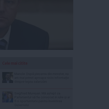
Cele mai citite
Manole: După plecarea din minister, nu
am mai primit aproape nicio informație
despre legea salarizării
Siegfried Mureșan: Mă aștept ca
Parlamentul să fie convocat în iulie și ar
fi o oportunitate pentru învestirea
Guvernului