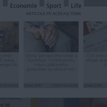
a
Economie
Sport
Life
ARTICOLE PE ACEEAŞI TEMĂ
nnis de recunoaștere a zilei națio
cienţii
Ultima "pomană electorală" a
CCR a deci
ID aveau
Guvernului: Tichete pentru
obligat să d
heaguri de
masă caldă pentru
c
pensionarii cu venituri mici
ormator.
avut loc
te mai departe
25 sep, 09:57
Citeşte mai departe
24 sep, 12:00
v al
eformator,
e își