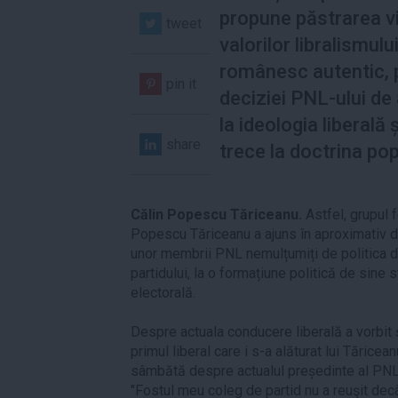
propune păstrarea v
tweet
valorilor libralismulu
românesc autentic, 
pin it
deciziei PNL-ului de
la ideologia liberală 
share
trece la doctrina pop
Călin Popescu Tăriceanu.
Astfel, grupul fo
Popescu Tăriceanu a ajuns în aproximativ d
unor membrii PNL nemulțumiți de politica 
partidului, la o formațiune politică de sine 
electorală.
Despre actuala conducere liberală a vorbit ș
primul liberal care i s-a alăturat lui Tărice
sâmbătă despre actualul președinte al PNL
"Fostul meu coleg de partid nu a reuşit dec