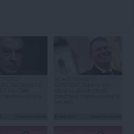
POPESCU
KLAUS IOHANNIS
NU. Declaraţia DE
CANDIDAT. După ce s-a
 a lui Călin
văzut cu sacii în căruță,
 Tăriceanu despre
candidatul dreptei a plecat în
vacanță
4
Citeşte mai departe
02 aug, 2014
Citeşte mai departe