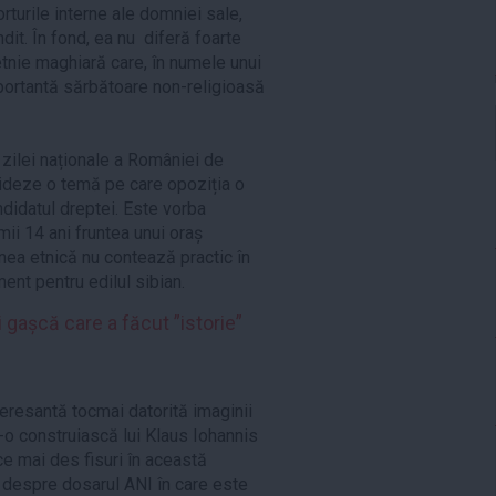
rturile interne ale domniei sale,
dit. În fond, ea nu diferă foarte
tnie maghiară care, în numele unui
mportantă sărbătoare non-religioasă
zilei naționale a României de
alideze o temă pe care opoziția o
ndidatul dreptei. Este vorba
mii 14 ani fruntea unui oraș
nea etnică nu contează practic în
ent pentru edilul sibian.
 gașcă care a făcut ”istorie”
teresantă tocmai datorită imaginii
-o construiască lui Klaus Iohannis
ce mai des fisuri în această
 despre dosarul ANI în care este