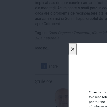
implicat sau despre casele care ar fi fost o
din meditații. Acum apare o nouă pată în cee
dacă are o problemă de recunoaștere a zilei
așa cum afirmă și Sorin Ilieșiu, dreptul de 
spre Cotroceni.
Tag-uri:
Calin Popescu Tariceanu
,
Klaus Io
ziua nationala
×
loading...
share
share
Ştirile orei
Obiectiv.info
folosesc te
pentru tine.
să folosim a