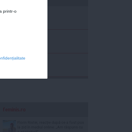
a printr-o
nfidențialitate
feminis.ro
Florin Ristei, reacție după ce a fost pus
la zid în mediul online: „Am răspuns cu
o statistică”