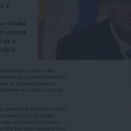
ie a
i
pe fondul
 a renunța
și de a
ulară.
rmat inițial în jurul lui Călin
ouă luni de la o simplă mișcare a
dusă de actuala conducere a
stătătoare ce poate fi o surpriză
i senatorul de Sibiu Sorin Ilieșiu,
anu, senatorul PLR declarând
 Klaus Iohannis următoarele:
ât 18%. Mai mare ruşinea. În mod