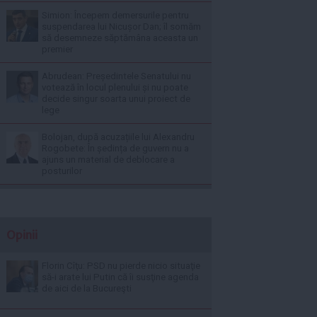
Simion: Începem demersurile pentru
suspendarea lui Nicușor Dan; îl somăm
să desemneze săptămâna aceasta un
premier
Abrudean: Președintele Senatului nu
votează în locul plenului și nu poate
decide singur soarta unui proiect de
lege
Bolojan, după acuzațiile lui Alexandru
Rogobete: În ședința de guvern nu a
ajuns un material de deblocare a
posturilor
Opinii
Florin Cîţu: PSD nu pierde nicio situaţie
să-i arate lui Putin că îi susţine agenda
de aici de la Bucureşti