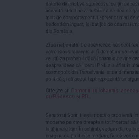
datorie din motive subiective, ce țin de reso
această atitudine ar trebui să ne dea de gân
mult de comportamentul acelor primari de e
iredentism îngust, își bat joc de cea mai i
din România.
Ziua naţională
. De asemenea, nesocotirea 
către Klaus Iohannis ar fi de natură să inv
va utiliza probabil dăcă Iohannis devine ca
despre ideea că liderul PNL s-a aflat în ulti
cosmopolit din Transilvania, unde dimensiu
politică și că acest fapt reprezintă un argum
Citeşte şi:
Oamenii lui Iohannis, aceeași
cu Băsescu și PDL
Senatorul Sorin Ilieșiu ridică o problemă in
moderne pe care dreapta a tot încercat să i
în ultimele luni. În schimb, vedem din ce în 
imagine de politician modern, fie că vorbim