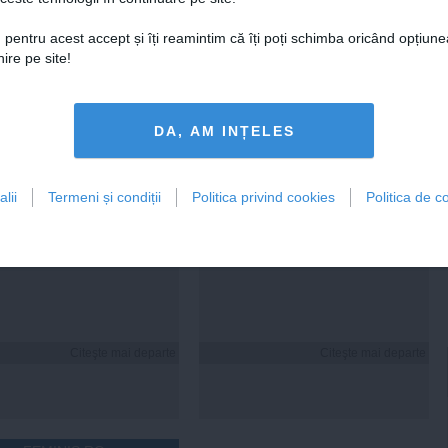
 pentru acest accept și îți reamintim că îți poți schimba oricând opțiune
 Darău afirmă că
USR: PSD face totul pentru
ire pe site!
ria naţională de apărare
ca România să piardă
e să devină mai
miliarde de euro din PNRR
titivă
DA, AM INȚELES
21:18
Citeşte mai departe
06 aug, 21:16
Citeşte mai departe
lii
Termeni și condiții
Politica privind cookies
Politica de co
DAILYBUSINESS.RO
STIRIDESPORT.RO
Citeşte mai departe
Citeşte mai departe