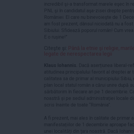
incredibil şi-a transformat marele eşec în re
PNL şi în candidatul aşa-zisei drepte pentr
României. El care nu binevoieşte de 1 Dece
am fost prezent, dânsul niciodată nu a fost 
Sibiului. Sfidează poporul român! Cum vre
E o rușine!"
Citeşte şi:
Până la etnie şi religie, mari
legate de nerespectarea legii
Klaus Iohannis.
Dacă aserțiunea liberal-ref
atitudinea principalului favorit al dreptei ar
calitatea sa de primar al municipiului Sibiu
plan local statul român a cărui unire după s
sărbătorim în fiecare an pe 1 decembrie. Ca 
noastră și pe sediul administrației locale d
scris înainte de toate “România”.
A fi prezent, mai ales în calitate de primar a
manifestațiilor de 1 decembrie aproape face
unei localități din țara noastră. Dacă Iohan